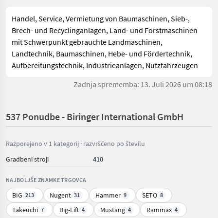
Handel, Service, Vermietung von Baumaschinen, Sieb-,
Brech- und Recyclinganlagen, Land- und Forstmaschinen
mit Schwerpunkt gebrauchte Landmaschinen,
Landtechnik, Baumaschinen, Hebe- und Fördertechnik,
Aufbereitungstechnik, Industrieanlagen, Nutzfahrzeugen
Zadnja sprememba: 13. Juli 2026 um 08:18
537 Ponudbe - Biringer International GmbH
Razporejeno v 1 kategorij · razvrščeno po številu
Gradbeni stroji
410
NAJBOLJŠE ZNAMKE TRGOVCA
BIG
Nugent
Hammer
SETO
213
31
9
8
Takeuchi
Big-Lift
Mustang
Rammax
7
4
4
4