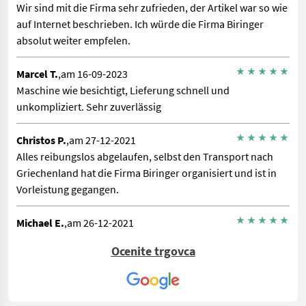
Wir sind mit die Firma sehr zufrieden, der Artikel war so wie
auf Internet beschrieben. Ich würde die Firma Biringer
absolut weiter empfelen.
Marcel T.
,am 16-09-2023
Maschine wie besichtigt, Lieferung schnell und
unkompliziert. Sehr zuverlässig
Christos P.
,am 27-12-2021
Alles reibungslos abgelaufen, selbst den Transport nach
Griechenland hat die Firma Biringer organisiert und ist in
Vorleistung gegangen.
Michael E.
,am 26-12-2021
Super Freundlich .Sehr zu empfehlen gerne wieder. 100%
Ocenite trgovca
Alles geklappt. Kümmert sich um alles .