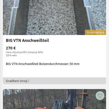
Nova naprava
BIG VTN Anschweißteil
270 €
Cena vključuje DDV (stopnja 20%)
225 € neto
BIG VTN Anschweißteil Bolzendurchmesser: 50 mm
Gradbeni stroji /