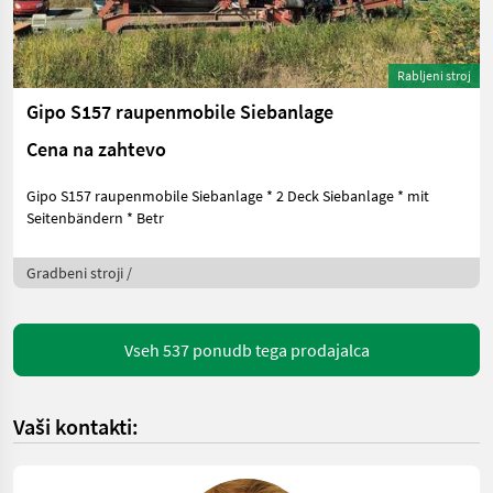
Rabljeni stroj
Gipo S157 raupenmobile Siebanlage
Cena na zahtevo
Gipo S157 raupenmobile Siebanlage * 2 Deck Siebanlage * mit
Seitenbändern * Betr
Gradbeni stroji /
Vseh 537 ponudb tega prodajalca
Vaši kontakti: