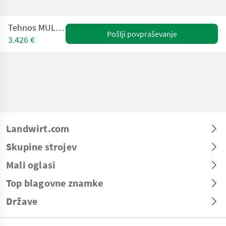
Tehnos MULS 170 LW
Pošlji povpraševanje
3.426 €
Landwirt.com
Skupine strojev
Mali oglasi
Top blagovne znamke
Države