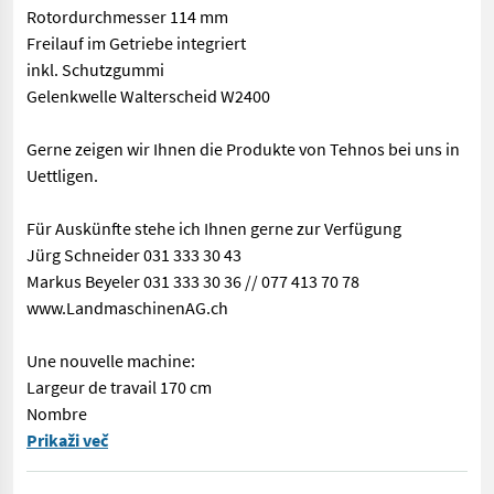
Rotordurchmesser 114 mm
Freilauf im Getriebe integriert
inkl. Schutzgummi
Gelenkwelle Walterscheid W2400
Gerne zeigen wir Ihnen die Produkte von Tehnos bei uns in
Uettligen.
Für Auskünfte stehe ich Ihnen gerne zur Verfügung
Jürg Schneider 031 333 30 43
Markus Beyeler 031 333 30 36 // 077 413 70 78
www.LandmaschinenAG.ch
Une nouvelle machine:
Largeur de travail 170 cm
Nombre
Neumaschine: Arbeitsbreite 170 cm Anzahl Schlegel 16 Gewicht 
Prikaži več