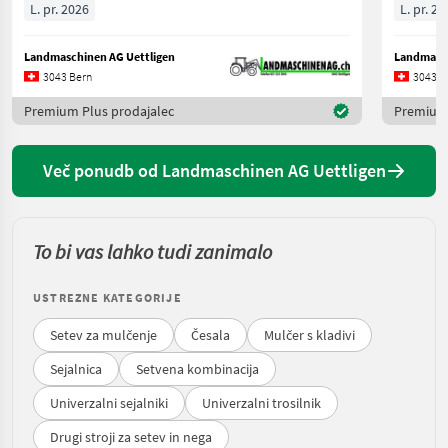
L. pr. 2026
L. pr. 20
Landmaschinen AG Uettligen
Landmasch
3043 Bern
3043 B
Premium Plus prodajalec
Premium 
Več ponudb od Landmaschinen AG Uettligen
To bi vas lahko tudi zanimalo
USTREZNE KATEGORIJE
Setev za mulčenje
Česala
Mulčer s kladivi
Sejalnica
Setvena kombinacija
Univerzalni sejalniki
Univerzalni trosilnik
Drugi stroji za setev in nega