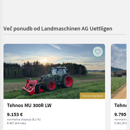
Več ponudb od Landmaschinen AG Uettligen
Nova naprava
Tehnos MU 300R LW
Tehnos
9.153 €
9.795 €
normalna stopnja (8,1 %)
normalna st
8.467,16 € neto
9.061,05 € n