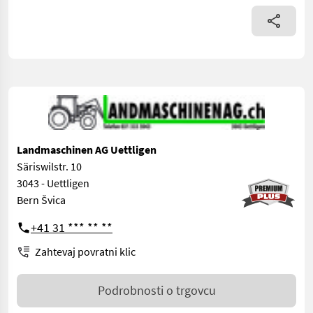
Landmaschinen AG Uettligen
Säriswilstr. 10
3043 - Uettligen
Bern Švica
+41 31 *** ** **
Zahtevaj povratni klic
Podrobnosti o trgovcu