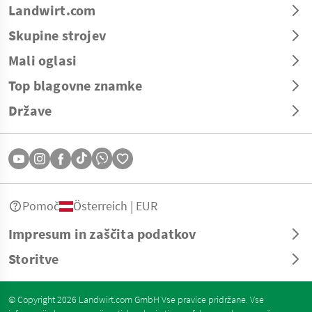
Landwirt.com
Skupine strojev
Mali oglasi
Top blagovne znamke
Države
Pomoč
Österreich | EUR
Impresum in zaščita podatkov
Storitve
© Copyright 2026 Landwirt.com GmbH Vse pravice pridržane. Vse