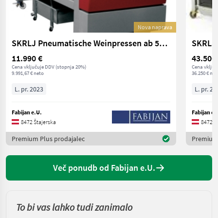
Nova naprava
SKRLJ Pneumatische Weinpressen ab 5hl Tankpressen
SKRLJ 
11.990 €
43.500
Cena vključuje DDV (stopnja 20%)
Cena vključ
9.991,67 € neto
36.250 € net
L. pr. 2023
L. pr. 20
Fabijan e.U.
Fabijan e.
8472 Štajerska
8472 Š
Premium Plus prodajalec
Premium 
Več ponudb od Fabijan e.U.
To bi vas lahko tudi zanimalo