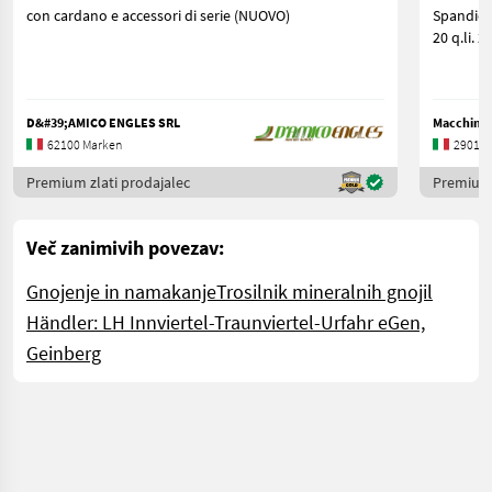
con cardano e accessori di serie (NUOVO)
Spandicon
20 
D&#39;AMICO ENGLES SRL
Macchine A
62100 Marken
29013 
Premium zlati prodajalec
Premium 
Več zanimivih povezav:
Gnojenje in namakanje
Trosilnik mineralnih gnojil
Händler: LH Innviertel-Traunviertel-Urfahr eGen,
Geinberg