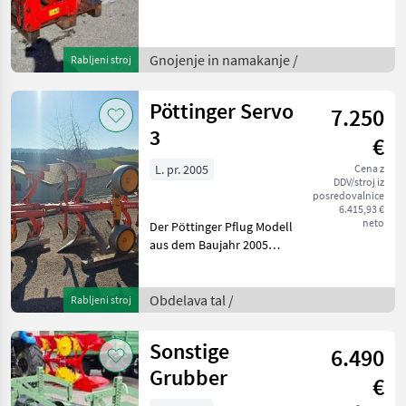
Weitere
Maschinenmerkmale: -700l -
Hydraulische
Gnojenje in namakanje /
Rabljeni stroj
Schiebbetätigung -
Gelenkwelle -Rührwerk -
Behälter
Pöttinger Servo
7.250
Reperaturbedürftig trosilec
3
z ni
€
L. pr. 2005
Cena z
DDV/stroj iz
posredovalnice
6.415,93 €
neto
Der Pöttinger Pflug Modell
aus dem Baujahr 2005
präsentiert sich als eine
robuste und zuverlässige
Gebrauchtmaschine, ideal
Obdelava tal /
Rabljeni stroj
für anspruchsvolle
landwirtschaftliche Ar
Sonstige
6.490
Grubber
€