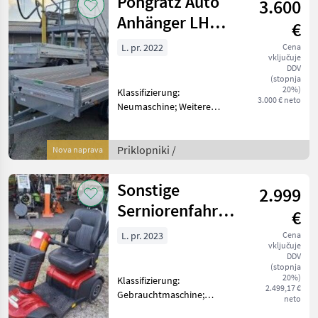
Pongratz Auto
3.600
Eigenewicht: 323kg -
Gesamt
Anhänger LH
€
3100/16 T-AL
L. pr. 2022
Cena
vključuje
DDV
(stopnja
20%)
Klassifizierung:
3.000 € neto
Neumaschine; Weitere
Maschinenmerkmale: LH
3100/16 T-AL -
Höchstzulässiges
Priklopniki /
Nova naprava
Gesamtgewicht: 2.000kg -
Nutzlast: 1.564kg -
Sonstige
2.999
Eigengewicht 436 kg
Gesamtm
Serniorenfahrzeug
€
MZ-5 Sport
L. pr. 2023
Cena
vključuje
DDV
(stopnja
20%)
Klassifizierung:
2.499,17 €
Gebrauchtmaschine;
neto
Weitere