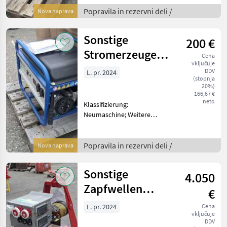
Endress Stromerzeuger ESE
6000BS Popravila in
Popravila in rezervni deli /
Nova naprava
rezervni deli Drugi
popravila in rezervni deli
Sonstige
200 €
Stromerzeuger
Cena
vključuje
Endress
DDV
L. pr. 2024
(stopnja
20%)
166,67 €
neto
Klassifizierung:
Neumaschine; Weitere
Maschinenmerkmale:
Endress Stromerzeuger ESE
3000BS Popravila in
Popravila in rezervni deli /
Nova naprava
rezervni deli Drugi
popravila in rezervni deli
Sonstige
4.050
Zapfwellen
€
Generator
L. pr. 2024
Cena
vključuje
DDV