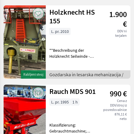
aus. Diese Rückezange ist
eine Gebrauchtm
Holzknecht HS
1.900
155
€
L. pr. 2010
DDV ni
terjalen
**Beschreibung der
Holzknecht Seilwinde -
Modell 2010** Die
Holzknecht Seilwinde,
Baujahr 2010, präsentiert
Gozdarska in lesarska mehanizacija /
Rabljeni stroj
sich als eine leistungsstarke
und vielseitige Gebrauch
Rauch MDS 901
990 €
Cena z
L. pr. 1995
1 h
DDV/stroj iz
posredovalnice
876,11 €
neto
Klassifizierung:
Gebrauchtmaschine;