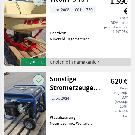
1.590
€
L. pr. 2008
100 h
750 l
Cena z
DDV/stroj iz
posredovalnice
1.407,08 €
Der Vicon
neto
Mineraldüngerstreuer,
Modell 2008, präsentiert
sich als zuverlässiges und
leistungsstarkes Gerät für
Gnojenje in namakanje /
Rabljeni stroj
die effiziente Ausbringung
von Mineraldünger. Mit nur
Sonstige
620 €
Stromerzeuger
Cena
vključuje
Endress
DDV
L. pr. 2024
(stopnja
20%)
516,67 €
neto
Klassifizierung:
Neumaschine; Weitere
Maschinenmerkmale: