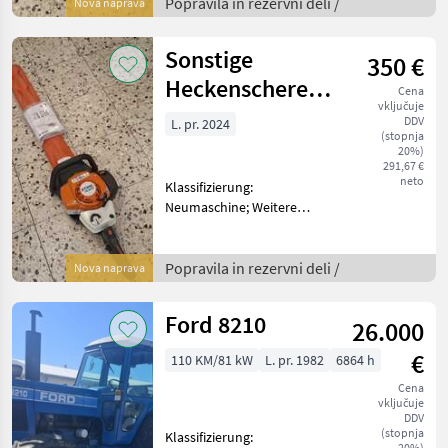
Popravila in rezervni deli
Popravila in rezervni deli /
Nova naprava
Drugi popravila in rezervni
deli
Sonstige
350 €
Heckenschere
Cena
vključuje
HS 82
DDV
L. pr. 2024
(stopnja
20%)
291,67 €
neto
Klassifizierung:
Neumaschine; Weitere
Maschinenmerkmale: Stihl
Heckenschere HS 82
Popravila in rezervni deli
Popravila in rezervni deli /
Nova naprava
Drugi popravila in rezervni
deli
Ford 8210
26.000
€
110 KM/81 kW
L. pr. 1982
6864 h
Cena
vključuje
DDV
(stopnja
Klassifizierung:
20%)