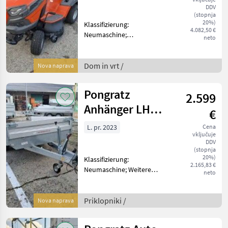
DDV
(stopnja
20%)
Klassifizierung:
4.082,50 €
Neumaschine;
neto
Arbeitsbreite: 97; Weitere
Maschinenmerkmale: TC
238 TX - 2 Zylinder Benzin
Dom in vrt /
Nova naprava
Motor: Briggs& Stratton
Endurance Series V-Twin -
Pongratz
2.599
Schnitthö
Anhänger LH
€
2600/16 G AL
L. pr. 2023
Cena
vključuje
DDV
(stopnja
20%)
Klassifizierung:
2.165,83 €
Neumaschine; Weitere
neto
Maschinenmerkmale: LH
2600/16 G-AL -
Höchstzulässiges
Priklopniki /
Nova naprava
Gesamtgewicht : 1.500kg -
Nutzlast: 1.177kg -