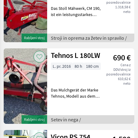
posredovalnice
1.318,58 €
Das Stoll Mähwerk, CM 190,
neto
ist ein leistungsstarkes
Heckmähwerk, das ideal für
landwirtschaftliche Einsätze
geeignet ist. Zu den
Stroji in oprema za žetev in spravilo /
Rabljeni stroj
herausragenden
Ausstattungsmerkm
Tehnos L 180LW
690 €
Cena z
L. pr. 2016
80 h
180 cm
DDV/stroj iz
posredovalnice
610,62 €
neto
Das Mulchgerät der Marke
Tehnos, Modell aus dem
Baujahr 2016, präsentiert
sich als zuverlässiges und
effizientes Gerät für
Setev in nega /
Rabljeni stroj
landwirtschaftliche
Arbeiten. Mit nur 80 B
Vicon PS 754