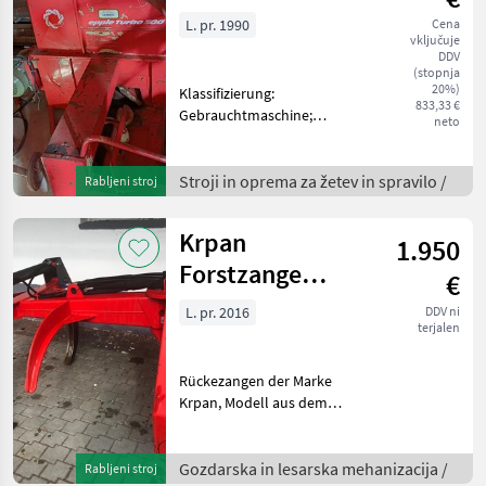
500
L. pr. 1990
Cena
vključuje
DDV
(stopnja
20%)
Klassifizierung:
833,33 €
Gebrauchtmaschine;
neto
Anzahl Vorbesitzer: 1;
Weitere
Maschinenmerkmale:
Stroji in oprema za žetev in spravilo /
Rabljeni stroj
Verkaufe einen Epple Turbo
500 Silohäcksler in
Krpan
1.950
charakteristischem Rot. Die
robu
Forstzange
€
KL2200
L. pr. 2016
DDV ni
terjalen
Rückezangen der Marke
Krpan, Modell aus dem
Baujahr 2016, zeichnen sich
durch ihre herausragende
Qualität und Langlebigkeit
Gozdarska in lesarska mehanizacija /
Rabljeni stroj