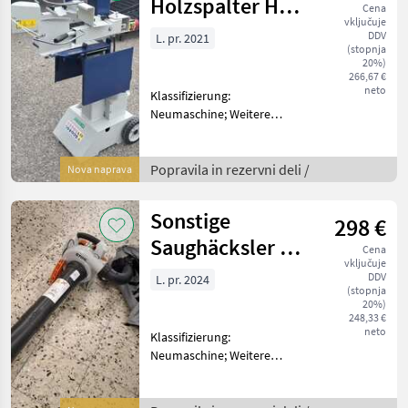
Holzspalter HSE
Cena
vključuje
8-550
DDV
L. pr. 2021
(stopnja
20%)
266,67 €
neto
Klassifizierung:
Neumaschine; Weitere
Maschinenmerkmale:
Holzkraft Holzspalter HSE 8-
550 Popravila in rezervni
Popravila in rezervni deli /
Nova naprava
deli Drugi popravila in
rezervni deli
Sonstige
298 €
Saughäcksler SH
Cena
vključuje
86
DDV
L. pr. 2024
(stopnja
20%)
248,33 €
neto
Klassifizierung:
Neumaschine; Weitere
Maschinenmerkmale: Stihl
Saughäcksler SH 86