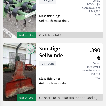
L. pr. 2025
Cena z
DDV/stroj iz
posredovalnice
5.743,36 €
neto
Klassifizierung:
Gebrauchtmaschine;
Arbeitsbreite: 2.5; Weitere
Maschinenmerkmale: -
neuwertig -Sternwalze -13
Obdelava tal /
Rabljeni stroj
Federzinken -
Doppelher6zschare
Sonstige
1.390
Obdelava tal Rahljalni
Seilwinde
€
L. pr. 2007
Cena z
DDV/stroj iz
posredovalnice
1.230,09 €
neto
Klassifizierung:
Gebrauchtmaschine
Gozdarska in lesarska
mehanizacija Gozdarski vitli
Gozdarska in lesarska mehanizacija /
Rabljeni stroj