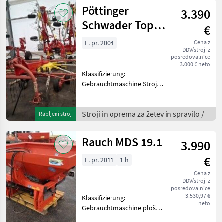
Pöttinger
3.390
Schwader Top
€
380
L. pr. 2004
Cena z
DDV/stroj iz
posredovalnice
3.000 € neto
Klassifizierung:
Gebrauchtmaschine Stroji
in oprema za žetev in
spravilo Vrtavkasti
zgrabljalnik
Stroji in oprema za žetev in spravilo /
Rabljeni stroj
Rauch MDS 19.1
3.990
€
L. pr. 2011
1 h
Cena z
DDV/stroj iz
posredovalnice
3.530,97 €
Klassifizierung:
neto
Gebrauchtmaschine ploščni
trosilec, : ploščni trosilec