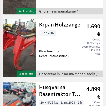
Gnojenje in namakanje
Trosilnik mineralnih gnojil
Gnojenje in namakanje /
Rabljeni stroj
Krpan Holzzange
1.690
€
L. pr. 2007
Cena z
DDV/stroj iz
posredovalnice
1.495,58 €
Klassifizierung:
neto
Gebrauchtmaschine;
Weitere
Maschinenmerkmale: ,
Gozdarska in lesarska
Gozdarska in lesarska mehanizacija /
Rabljeni stroj
mehanizacija Vlečne klešče
Husqvarna
4.899
Rasentraktor TC
€
238 TX
20 KM/15 kW
L. pr. 2023
1 h
Cena
vključuje