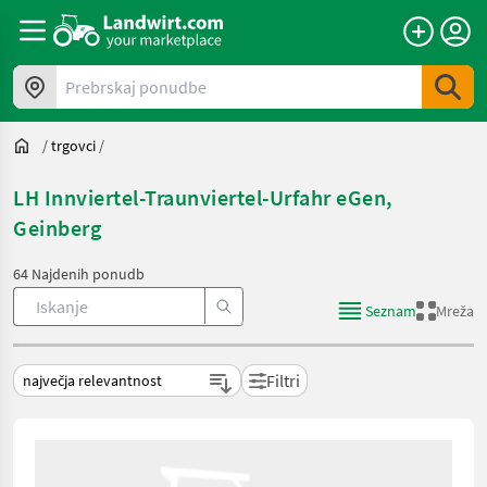
Prebrskaj ponudbe
/
trgovci
/
LH Innviertel-Traunviertel-Urfahr eGen,
Geinberg
64 Najdenih ponudb
Seznam
Mreža
Filtri