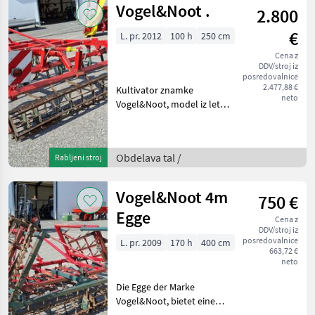
Vogel&Noot .
2.800
€
L. pr. 2012
100 h
250 cm
Cena z
DDV/stroj iz
posredovalnice
2.477,88 €
Kultivator znamke
neto
Vogel&Noot, model iz leta
2012, je visokokakovostni
kmetijski stroj, ki je idealen
za obdelavo tal. Z
Obdelava tal /
Rabljeni stroj
impresivno delovno širino
450 cm omogoča učin
Vogel&Noot 4m
750 €
Egge
Cena z
DDV/stroj iz
posredovalnice
L. pr. 2009
170 h
400 cm
663,72 €
neto
Die Egge der Marke
Vogel&Noot, bietet eine
effiziente Lösung für