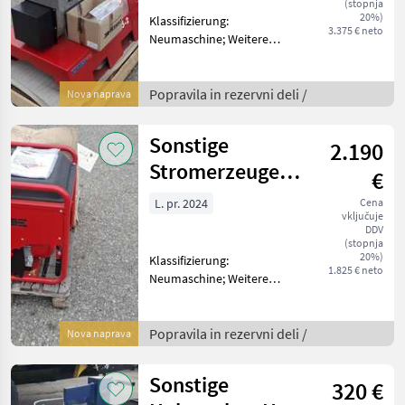
(stopnja
20%)
Klassifizierung:
3.375 € neto
Neumaschine; Weitere
Maschinenmerkmale:
Endress Zapfwellen
Generator EZG 25/2
Popravila in rezervni deli /
Nova naprava
Popravila in rezervni deli
Drugi popravila in rezervni
Sonstige
2.190
deli
Stromerzeuger
€
Endress
L. pr. 2024
Cena
vključuje
DDV
(stopnja
20%)
Klassifizierung:
1.825 € neto
Neumaschine; Weitere
Maschinenmerkmale:
Endress Stromerzeuger
ESE606 Popravila in
Popravila in rezervni deli /
Nova naprava
rezervni deli Drugi
popravila in rezervni deli
Sonstige
320 €