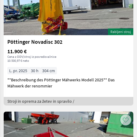
Rabljeni stroj
Pöttinger Novadisc 302
11.900 €
Cena z DDV/stroj iz posredovalnice
10.530,97 € neto
L. pr. 2025
30 h
304 cm
**Beschreibung des Pöttinger Mähwerks Modell 2025** Das
Mähwerk der renommier
Stroji in oprema za žetev in spravilo /