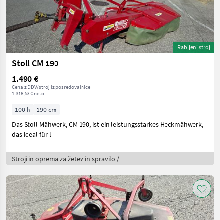
Rabljeni stroj
Stoll CM 190
1.490 €
Cena z DDV/stroj iz posredovalnice
1.318,58 € neto
100 h
190 cm
Das Stoll Mähwerk, CM 190, ist ein leistungsstarkes Heckmähwerk,
das ideal für l
Stroji in oprema za žetev in spravilo /