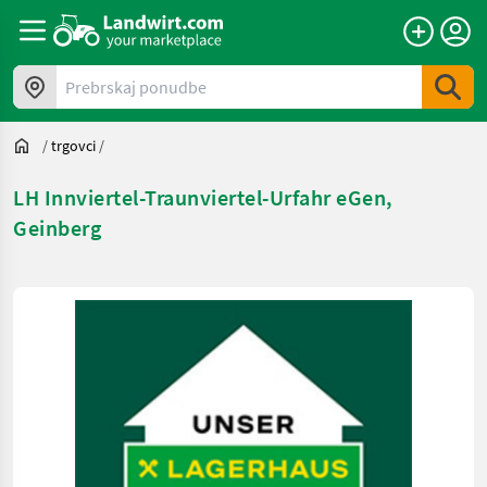
Prebrskaj ponudbe
/
trgovci
/
LH Innviertel-Traunviertel-Urfahr eGen,
Geinberg