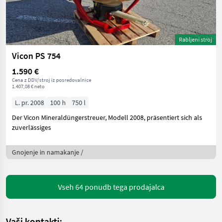
Rabljeni stroj
Vicon PS 754
1.590 €
Cena z DDV/stroj iz posredovalnice
1.407,08 € neto
L. pr. 2008
100 h
750 l
Der Vicon Mineraldüngerstreuer, Modell 2008, präsentiert sich als
zuverlässiges
Gnojenje in namakanje /
Vseh 64 ponudb tega prodajalca
Vaši kontakti: