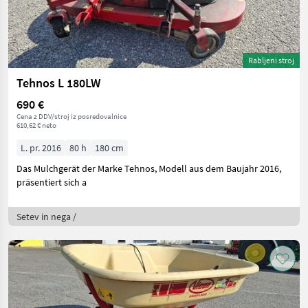
Rabljeni stroj
Tehnos L 180LW
690 €
Cena z DDV/stroj iz posredovalnice
610,62 € neto
L. pr. 2016
80 h
180 cm
Das Mulchgerät der Marke Tehnos, Modell aus dem Baujahr 2016,
präsentiert sich a
Setev in nega /