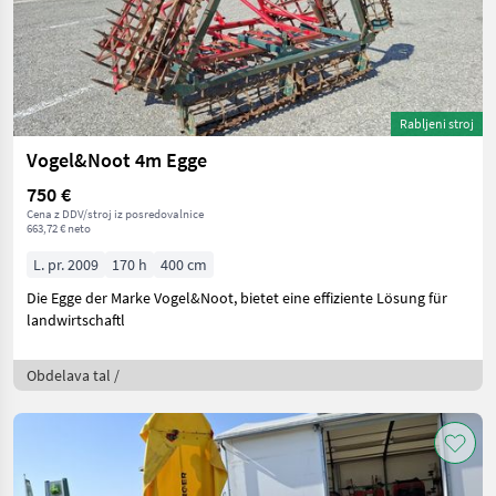
Rabljeni stroj
Vogel&Noot 4m Egge
750 €
Cena z DDV/stroj iz posredovalnice
663,72 € neto
L. pr. 2009
170 h
400 cm
Die Egge der Marke Vogel&Noot, bietet eine effiziente Lösung für
landwirtschaftl
Obdelava tal /