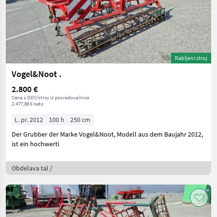
Rabljeni stroj
Vogel&Noot .
2.800 €
Cena z DDV/stroj iz posredovalnice
2.477,88 € neto
L. pr. 2012
100 h
250 cm
Der Grubber der Marke Vogel&Noot, Modell aus dem Baujahr 2012,
ist ein hochwerti
Obdelava tal /