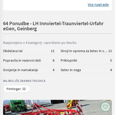
Vse nagrade
64 Ponudbe - LH Innviertel-Traunviertel-Urfahr
eGen, Geinberg
Razporejeno v 6 kategorij · razvrščeno po številu
Obdelava tal
11
Stroji in oprema za žetev in spravilo
11
Popravila in rezervni deli
8
Priklopniki
5
Gnojenje in namakanje
4
Setev in nega
4
NAJBOLJŠE ZNAMKE TRGOVCA
Pöttinger
12