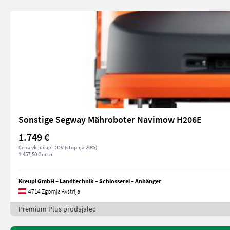
Sonstige Segway Mähroboter Navimow H206E
1.749 €
Cena vključuje DDV (stopnja 20%)
1.457,50 € neto
Kreupl GmbH – Landtechnik – Schlosserei – Anhänger
4714 Zgornja Avstrija
Premium Plus prodajalec