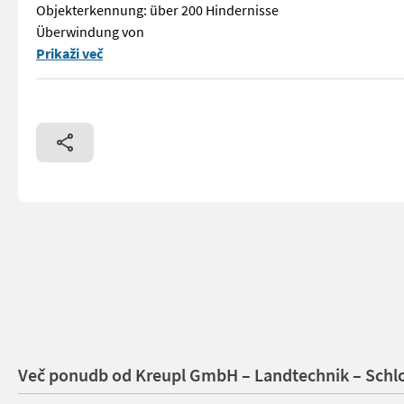
Objekterkennung: über 200 Hindernisse
Überwindung von
Navimow Terranox wurde für die großflächige gewerbliche Ra
Prikaži več
Več ponudb od Kreupl GmbH – Landtechnik – Schlo