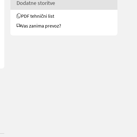
Dodatne storitve
PDF tehnični list
eltfreundliche Mähleistung, die den Arbeitsaufwand reduzieren, di
Vas zanima prevoz?