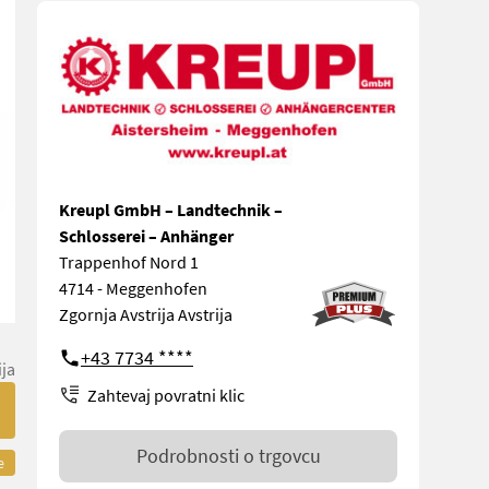
Kreupl GmbH – Landtechnik –
Schlosserei – Anhänger
Trappenhof Nord 1
4714 - Meggenhofen
Zgornja Avstrija Avstrija
+43 7734 ****
ija
Zahtevaj povratni klic
Podrobnosti o trgovcu
e