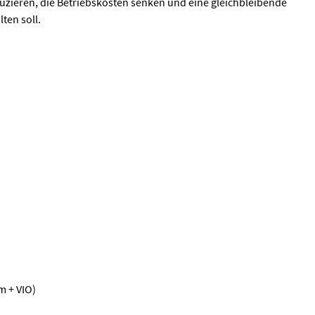
zieren, die Betriebskosten senken und eine gleichbleibende
ten soll.
m + VIO)