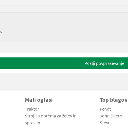
v.
Pošlji povpraševanje
Mali oglasi
Top blago
Traktor
Fendt
Stroji in oprema za žetev in
John Deere
spravilo
Steyr