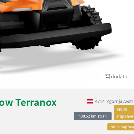
dodatni
ow Terranox
4714
Zgornja Avstr
Nove
naprave
438.52 km stran
Nove naprav