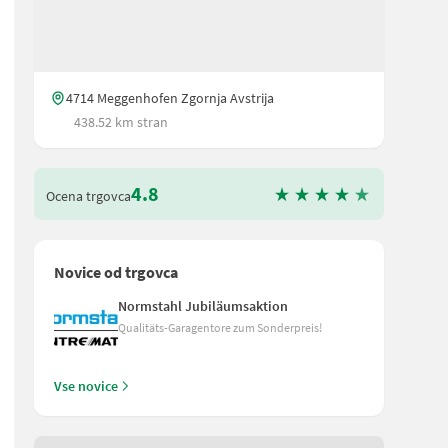
4714 Meggenhofen Zgornja Avstrija
438.52 km stran
4.8
Ocena trgovca
Novice od trgovca
Normstahl Jubiläumsaktion
Qualitäts-Garagentore zum Sonderpreis!
Vse novice