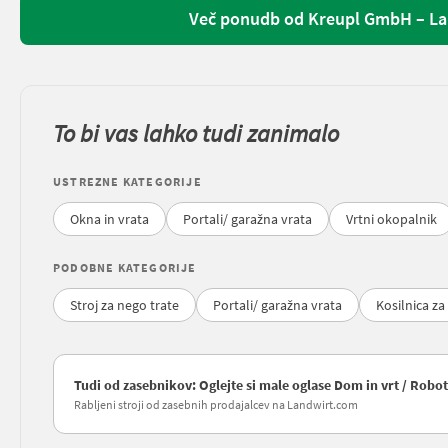
Več ponudb od Kreupl GmbH – Lan
To bi vas lahko tudi zanimalo
USTREZNE KATEGORIJE
Okna in vrata
Portali/ garažna vrata
Vrtni okopalnik
PODOBNE KATEGORIJE
Stroj za nego trate
Portali/ garažna vrata
Kosilnica za
Tudi od zasebnikov: Oglejte si male oglase Dom in vrt / Robo
Rabljeni stroji od zasebnih prodajalcev na Landwirt.com