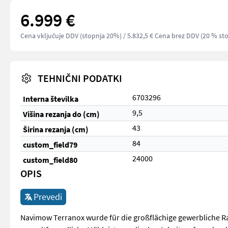
6.999 €
Cena vključuje DDV (stopnja 20%)
/ 5.832,5 € Cena brez DDV (20 % st
TEHNIČNI PODATKI
6703296
Interna številka
9,5
Višina rezanja do (cm)
43
Širina rezanja (cm)
84
custom_field79
24000
custom_field80
OPIS
Prevedi
Navimow Terranox wurde für die großflächige gewerbliche Rase