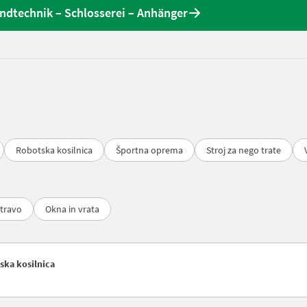
dtechnik – Schlosserei – Anhänger
Robotska kosilnica
Športna oprema
Stroj za nego trate
 travo
Okna in vrata
tska kosilnica