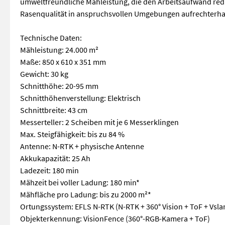
umweltfreundliche Mähleistung, die den Arbeitsaufwand redu
Rasenqualität in anspruchsvollen Umgebungen aufrechterhal
Technische Daten:
Mähleistung: 24.000 m²
Maße: 850 x 610 x 351 mm
Gewicht: 30 kg
Schnitthöhe: 20-95 mm
Schnitthöhenverstellung: Elektrisch
Schnittbreite: 43 cm
Messerteller: 2 Scheiben mit je 6 Messerklingen
Max. Steigfähigkeit: bis zu 84 %
Antenne: N-RTK + physische Antenne
Akkukapazität: 25 Ah
Ladezeit: 180 min
Mähzeit bei voller Ladung: 180 min*
Mähfläche pro Ladung: bis zu 2000 m²*
Ortungssystem: EFLS N-RTK (N-RTK + 360° Vision + ToF + Vsla
Objekterkennung: VisionFence (360°-RGB-Kamera + ToF)