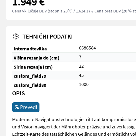
1.949 €
Cena vključuje DDV (stopnja 20%)
/ 1.624,17 € Cena brez DDV (20 % s
TEHNIČNI PODATKI
6686584
Interna številka
7
Višina rezanja do (cm)
22
Širina rezanja (cm)
45
custom_field79
1000
custom_field80
OPIS
Prevedi
Modernste Navigationstechnologie trifft auf kompromisslos
und Vision navigiert der Mähroboter präzise und zuverlässig 
Echtzeit-Karte des tatsächlichen Geländes und ermöglicht vo