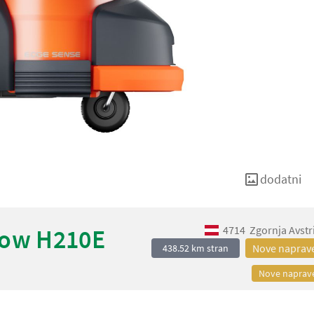
dodatni
4714
Zgornja Avstr
mow H210E
Nove naprav
438.52 km stran
Nove naprav