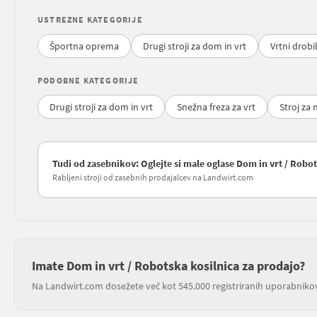
USTREZNE KATEGORIJE
Športna oprema
Drugi stroji za dom in vrt
Vrtni drobi
PODOBNE KATEGORIJE
Drugi stroji za dom in vrt
Snežna freza za vrt
Stroj za 
Tudi od zasebnikov: Oglejte si male oglase Dom in vrt / Robo
Rabljeni stroji od zasebnih prodajalcev na Landwirt.com
Imate Dom in vrt / Robotska kosilnica za prodajo?
Na Landwirt.com dosežete več kot 545.000 registriranih uporabniko