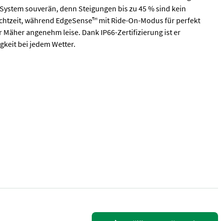
 System souverän, denn Steigungen bis zu 45 % sind kein
 Echtzeit, während EdgeSense™ mit Ride-On-Modus für perfekt
r Mäher angenehm leise. Dank IP66-Zertifizierung ist er
gkeit bei jedem Wetter.
Mähleistung: Durch die Kombination aus LiDAR, Netzwerk-RTK und V