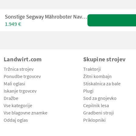
Sonstige Segway Mähroboter Navimow H210E
1.949 €
Landwirt.com
Skupine strojev
Tržnica strojev
Traktorji
Ponudbe trgovcev
Žitni kombajn
Mali oglasi
Stiskalnica za bale
Iskanje trgovcev
Plugi
Dražbe
Sod za gnojevko
Vse kategorije
Cepilnik lesa
Vse blagovne znamke
Gradbeni stroji
Oddaj oglas
Priklopniki