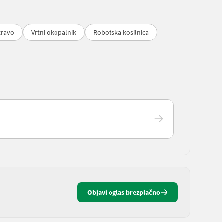
travo
Vrtni okopalnik
Robotska kosilnica
Objavi oglas brezplačno