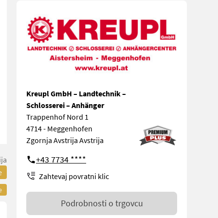
Kreupl GmbH – Landtechnik –
Schlosserei – Anhänger
Trappenhof Nord 1
4714 - Meggenhofen
Zgornja Avstrija Avstrija
+43 7734 ****
ija
e
Zahtevaj povratni klic
e
Podrobnosti o trgovcu