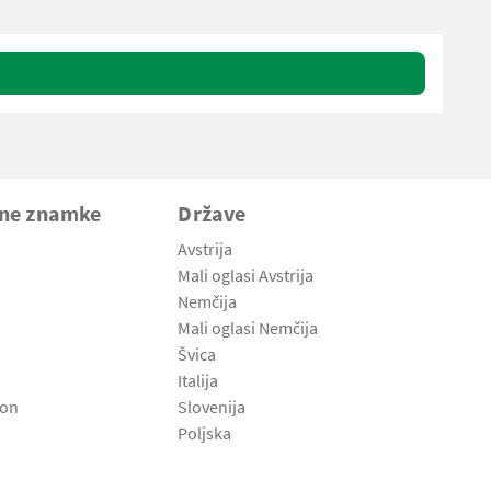
vne znamke
Države
Avstrija
Mali oglasi Avstrija
Nemčija
Mali oglasi Nemčija
Švica
Italija
son
Slovenija
Poljska