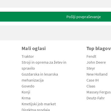
Pošlji povpraševanje
Mali oglasi
Top blago
Traktor
Fendt
Stroji in oprema za žetev in
John Deere
spravilo
Steyr
Gozdarska in lesarska
New Holland
mehanizacija
Case IH
Govedo
Claas
Konji
Massey Fergu
Krma
Deutz-Fahr
Kmetijski job market
Direktna prodaja