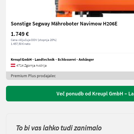
Sonstige Segway Mähroboter Navimow H206E
1.749 €
Cena vključuje DDV (stopnja 20%)
1.457,50 € neto
Kreupl GmbH – Landtechnik – Schlosserei – Anhänger
4714 Zgornja Avstrija
Premium Plus prodajalec
Več ponudb od Kreupl GmbH – Lan
To bi vas lahko tudi zanimalo