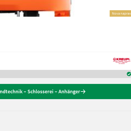
Nova napra
dtechnik – Schlosserei – Anhänger