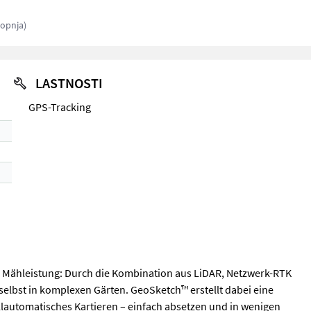
topnja)
LASTNOSTI
GPS-Tracking
e Mähleistung: Durch die Kombination aus LiDAR, Netzwerk-RTK
selbst in komplexen Gärten. GeoSketch™ erstellt dabei eine
llautomatisches Kartieren – einfach absetzen und in wenigen