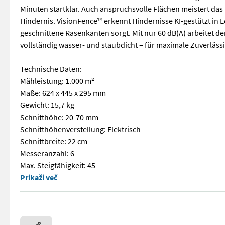
Minuten startklar. Auch anspruchsvolle Flächen meistert das
Hindernis. VisionFence™ erkennt Hindernisse KI-gestützt in
geschnittene Rasenkanten sorgt. Mit nur 60 dB(A) arbeitet de
vollständig wasser- und staubdicht – für maximale Zuverlässi
Technische Daten:
Mähleistung: 1.000 m²
Maße: 624 x 445 x 295 mm
Gewicht: 15,7 kg
Schnitthöhe: 20-70 mm
Schnitthöhenverstellung: Elektrisch
Schnittbreite: 22 cm
Messeranzahl: 6
Max. Steigfähigkeit: 45
Modernste Navigationstechnologie trifft auf kompromisslose 
Prikaži več