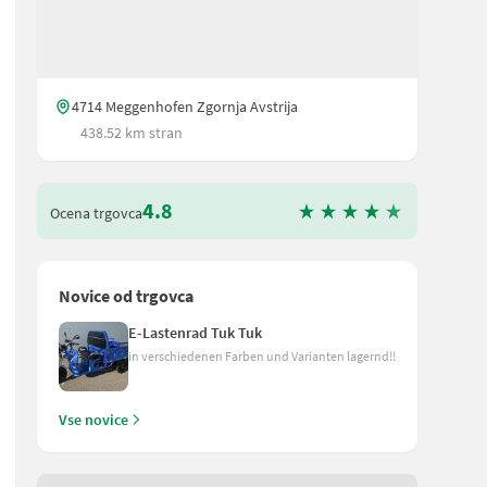
4714 Meggenhofen Zgornja Avstrija
438.52 km stran
4.8
Ocena trgovca
Novice od trgovca
E-Lastenrad Tuk Tuk
in verschiedenen Farben und Varianten lagernd!!
ision navigiert der Mähroboter präzise und zuverlässig selbst in 
Vse novice