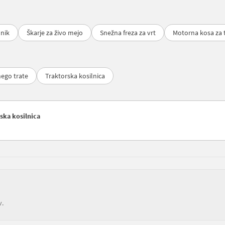
lnik
Škarje za živo mejo
Snežna freza za vrt
Motorna kosa za 
nego trate
Traktorska kosilnica
tska kosilnica
v.