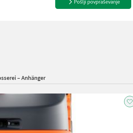
Pošlji povpraševanje
sserei – Anhänger