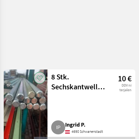
8 Stk.
10 €
Sechskantwellen,
DDV ni
terjalen
Stk. = 14 mm
Ingrid P.
4690 Schwanenstadt