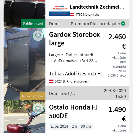
Landtechnik Zechmeister GmbH & Co KG
4792 Münzkirchen
Dom in
Premium Plus prodajalec
Rabljeni stroj
vrt /
Gardox Storebox
2.460
Sonstige
large
€
Cena
Large: ・ Farbe: anthrazit
vključuje
・ Außenmaße: LxBxH 228 x
DDV
122 x 226 cm ・ Innenmaße
(stopnja
20%)
LxBxH 213 x 114 x 210 cm ・
Tobias Adolf Ges m.b.H.
2.050 € neto
Durchgangshöhe: 182 cm
3423 St. Andrä-Wördern
・ Dachtraglast: 200 kg/m2
20-08-2020
-> ca.
Dom in vrt /
15:50
Nova naprava
Gardox
Ostalo Honda FJ
1.490
500DE
€
L. pr. 2014
2 h
80 cm
Cena
vključuje