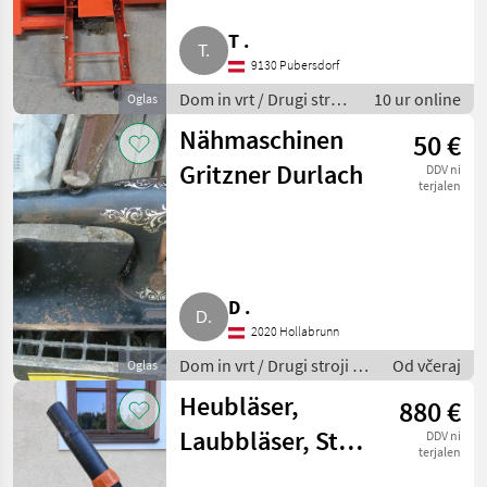
T .
9130 Pubersdorf
Dom in vrt / Drugi stroji
10 ur online
Oglas
za dom in vrt
Nähmaschinen
50 €
Gritzner Durlach
DDV ni
terjalen
D .
2020 Hollabrunn
Dom in vrt / Drugi stroji za
Od včeraj
Oglas
dom in vrt
Heubläser,
880 €
Laubbläser, Stihl
DDV ni
terjalen
BR 800 C