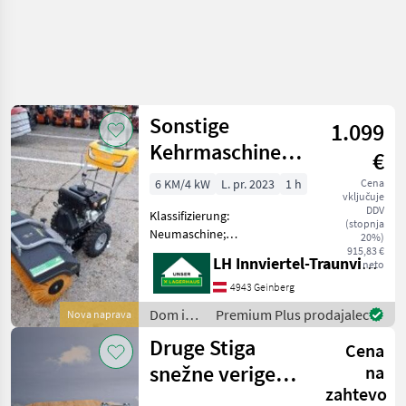
Sonstige
1.099
Kehrmaschine
€
SWS 800GE
6 KM/4 kW
L. pr. 2023
1 h
Cena
vključuje
DDV
Klassifizierung:
(stopnja
Neumaschine;
20%)
Arbeitsbreite: 0.8; Anzahl
915,83 €
LH Innviertel-Traunviertel-Urfahr eGen, Geinberg
neto
der Vorwärtsgänge: 6;
Anzahl der
4943 Geinberg
Rückwärtsgänge: 2; Weitere
Dom in
Premium Plus prodajalec
Nova naprava
Maschinenmerkmale: SWS
vrt /
Druge Stiga
800GE - LED Scheinwerfer
Cena
Sonstige
snežne verige
na
zahtevo
16x7,50-8