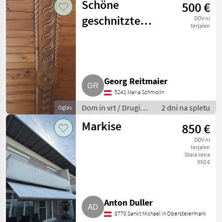
Schöne
500 €
geschnitzte
DDV ni
terjalen
Holzdecke
Georg Reitmaier
5241 Maria Schmolln
Dom in vrt / Drugi
2 dni na spletu
Oglas
stroji za dom in vrt
Markise
850 €
DDV ni
terjalen
Stara cena
950 €
Anton Duller
8770 Sankt Michael in Obersteiermark