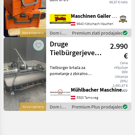
66,67 € neto
Maschinen Gailer GmbH
9640 Kötschach-Mauthen
Dom in
Premium zlati prodajalec
Nova naprava
vrt /
Druge
2.990
Sonstige
Tielbürgerjeve
€
krtače za
Cena
Tielbürger krtača za
vključuje
pometanje za
DDV
pometanje z zbiralno
Husqvarna Rider
(stopnja
posodo - primerna za
20%)
Husqvarno serije 300 (razen
serije 300
2.491,67 €
Mühlbacher Maschinen GmbH
neto
RC318T in RC320TS AWD) -
vključno s plastično
5580 Tamsweg
posodo za smeti - Unive
Dom in
Premium Plus prodajalec
Nova naprava
vrt /
Sonstige