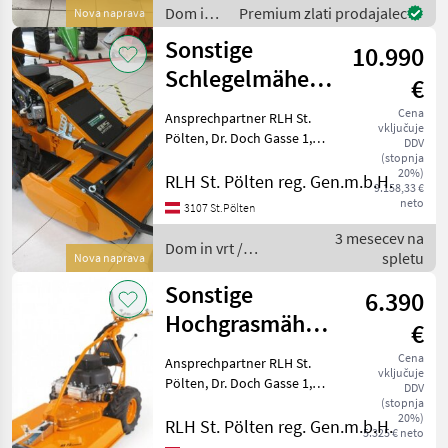
primeren za prit
Dom in
Premium zlati prodajalec
Nova naprava
vrt /
Sonstige
10.990
Sonstige
Schlegelmäher
€
AS 901 SM
Cena
Ansprechpartner RLH St.
vključuje
Pölten, Dr. Doch Gasse 1,
DDV
3107 St. Pölten Anton Auer
(stopnja
20%)
0.6.6.4.6.2.7.5.3.6.3 Josef
RLH St. Pölten reg. Gen.m.b.H.
9.158,33 €
Grubmann
neto
3107 St.Pölten
0.6.6.4.6.2.7.1.4.2.9 AS 901
3 mesecev na
Profi Schlegelmäher S
Dom in vrt /
spletu
Nova naprava
Sonstige
Sonstige
6.390
Hochgrasmäher
€
AS 73 4T B&S
Cena
Ansprechpartner RLH St.
vključuje
Pölten, Dr. Doch Gasse 1,
DDV
3107 St. Pölten Anton Auer
(stopnja
20%)
0.6.6.4.6.2.7.5.3.6.3 Josef
RLH St. Pölten reg. Gen.m.b.H.
5.325 € neto
Grubmann