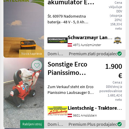
akumulator E
Cena
vključuje
450 5,0 Ah
DDV
(stopnja
Št. 60979 Nadomestna
20%)
baterija - 48 V - 5, 0 Ah
158,33 €
Prodajna ekipa podjetja
neto
Schwarzmayr vam bo z
Schwarzmayr Landtechnik GmbH - Aurolzmünster
veseljem predstavila
napravo/stroj in vas prosi,
4971 Aurolzmünster
da se dogovorite
Dom in
Premium zlati prodajalec
Nova naprava
vrt /
Sonstige Erco
1.900
Sonstige
Pianissimo
€
Laubsauger
Cena z
Zum Verkauf steht ein Erco
DDV/stroj iz
posredovalnice
Pianissimo Laubsauger 01 -
1.681,42 €
ES641PIA, Baujahr 2020, 7
neto
Gang Getriebe mit
Lientschnig - Traktoren und Landmaschinentechnik
Rückwärtsgang, Honda
Profi Motor mit 4, 8 PS, mit
9601 Arnoldstein
Laubfangsack mit Re
Dom in
Premium Plus prodajalec
Rabljeni stroj