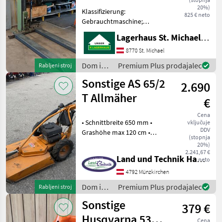
20%)
Klassifizierung:
825 € neto
Gebrauchtmaschine;
Weitere
Lagerhaus St. Michael ob Leoben eGen
Maschinenmerkmale:
Rasentraktorhebebühne
8770 St. Michael
Nutzlast 500 kg Letztmalige
Dom in
Premium Plus prodajalec
Rabljeni stroj
Prüfung 13.02.2026 Nächste
vrt /
Sonstige AS 65/2
Prüfung 02.27 Einsatzbere
2.690
Sonstige
T Allmäher
€
Cena
• Schnittbreite 650 mm •
vključuje
DDV
Grashöhe max 120 cm •
(stopnja
hangtauglicher Motor •
20%)
Motorbezeichnung AS 165
2.241,67 €
Land und Technik HandelsgesmbH
neto
ES 2 Takt • Leistung 6 PS •
Antrieb mit 5 Gänge bis 4, 1
4792 Münzkirchen
km/h • D
Dom in
Premium Plus prodajalec
Rabljeni stroj
vrt /
Sonstige
379 €
Sonstige
Husqvarna 530iB
Cena