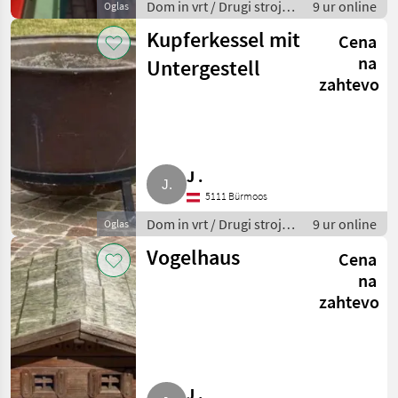
Dom in vrt / Drugi stroji
9 ur online
Oglas
za dom in vrt
Kupferkessel mit
Cena
na
Untergestell
zahtevo
J .
5111 Bürmoos
Dom in vrt / Drugi stroji
9 ur online
Oglas
za dom in vrt
Vogelhaus
Cena
na
zahtevo
J .