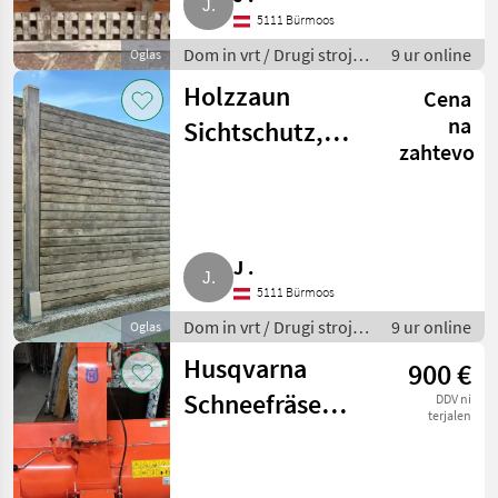
5111 Bürmoos
Dom in vrt / Drugi stroji
9 ur online
Oglas
za dom in vrt
Holzzaun
Cena
na
Sichtschutz,
zahtevo
Thermoespe
Rhombus
J .
5111 Bürmoos
Dom in vrt / Drugi stroji
9 ur online
Oglas
za dom in vrt
Husqvarna
900 €
Schneefräse
DDV ni
terjalen
Rider 422ts