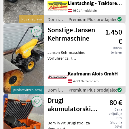
Lientschnig - Traktoren und Landmaschinentechnik
Gartenliebhaber eignet. Es
handelt sich um einen
9601 Arnoldstein
Rasentraktoranhänger der
Dom in
Premium Plus prodajalec
Nova naprava
renommierte
vrt /
Sonstige Jansen
1.450
Sonstige
Kehrmaschine
€
DDV ni
Jansen Kehrmaschine
terjalen
Vorführer ca. 7
Betriebsstunden Jansen
Motorgerät mit Anbau
Kaufmann Alois GmbH
Kehrmaschine und
Schneepflug Antrieb: 4-
4723 Natternbach
Takt-Benzinmotor, 9 PS, 270
Dom in
Premium Plus prodajalec
predstavitveni stroj
ccm Gän
vrt /
Drugi
80 €
Sonstige
akumulatorski
Cena
vključuje
predal
DDV
(stopnja
Dom in vrt Drugi stroji za
Husqvarna
20%)
dom in vrt