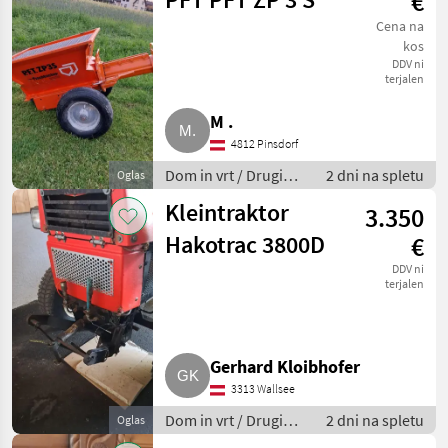
€
Cena na
kos
DDV ni
terjalen
M .
4812 Pinsdorf
Dom in vrt / Drugi
2 dni na spletu
Oglas
stroji za dom in vrt
Kleintraktor
3.350
Hakotrac 3800D
€
DDV ni
terjalen
Gerhard Kloibhofer
3313 Wallsee
Dom in vrt / Drugi
2 dni na spletu
Oglas
stroji za dom in vrt