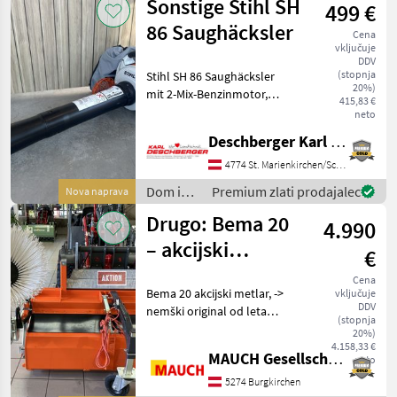
Sonstige Stihl SH
499 €
Sonstige
86 Saughäcksler
Cena
vključuje
DDV
(stopnja
Stihl SH 86 Saughäcksler
20%)
mit 2-Mix-Benzinmotor,
415,83 €
Hubraum: 27 cm³, max.
neto
Luftgeschwindigkeit: 76
Deschberger Karl Landtechnik GesmbH & Co KG
m/s, stufenloses
Feststellgas, manuelle
4774 St. Marienkirchen/Schärding
Kraftstoffpumpe, Flach-
Dom in
Premium zlati prodajalec
Nova naprava
und Run
vrt /
Drugo: Bema 20
4.990
Sonstige
– akcijski
€
pometalnik
Cena
Bema 20 akcijski metlar, ->
vključuje
DDV
nemški original od leta
(stopnja
1940 - z mehanskim
20%)
zbiralnim koritom - širina
4.158,33 €
MAUCH Gesellschaft m.b.H. & Co.KG
neto
1550 mm - tretje oporno
kolo v serijski opremi -
5274 Burgkirchen