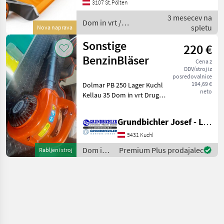
3107 St.Pölten
0.6.6.4.6.2.7.1.4.2.9 AS 73 4T
3 mesecev na
B&S Profi Hochg
Dom in vrt /
spletu
Nova naprava
Sonstige
Sonstige
220 €
BenzinBläser
Cena z
DDV/stroj iz
posredovalnice
194,69 €
Dolmar PB 250 Lager Kuchl
neto
Kellau 35 Dom in vrt Drugi
stroji za dom in vrt
Grundbichler Josef - Landmaschinen
5431 Kuchl
Dom in
Premium Plus prodajalec
Rabljeni stroj
vrt /
Sonstige