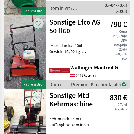
03-04-2023
Dom in vrt /
20:08
Rabljeni stroj
Sonstige
Sonstige Efco AG
790 €
50 H60
Cena
vključuje
DDV
(stopnja
-Maschine hat 100h -
20%)
Gewicht 65, 00 kg -
658,33 €
Arbeitsbreite 50 cm -
neto
Werkzeug Messer
Wallinger Manfred GmbH.
(Pendelnd) -
Höhenverstellung Zentral
5441 Abtenau
stufenlos -Gehäuse aus
Dom in
Premium Plus prodajalec
Rabljeni stroj
Stahl -Marke des Motors
vrt /
Sonstige Mtd
830 €
Sonstige
Kehrmaschine
DDV ni
terjalen
Kehrmaschine mit
Auffangbox Dom in vrt
Drugi stroji za dom in vrt