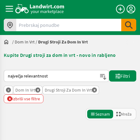
Prebrskaj ponudbe
/
Dom In Vrt
/
Drugi Stroji Za Dom In Vrt
Kupite Drugi stroji za dom in vrt - novo in rabljeno
Tako je razvrščeno na Landwirt.com
Filtri
x
x
x
Dom In Vrt
Drugi Stroji Za Dom In Vrt
x
Izbriši vse filtre
Seznam
Mreža