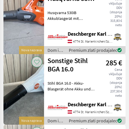
vključuje
Akkublasgerät
DDV
(stopnja
Husqvarna 530iB
20%)
Akkublasgerät mit
315,83 €
kontinuierlicher Boost-
neto
Power, Tempomat,
Deschberger Karl Landtechnik GesmbH & Co KG
stufenlose
Geschwindigkeitsregelung
4774 St. Marienkirchen/Schärding
und intuitives Bedienfeld,
Dom in
Premium zlati prodajalec
Nova naprava
ohne Akku und ohne
vrt /
Ladegerät
Sonstige Stihl
285 €
Sonstige
BGA 16.0
Cena
vključuje
DDV
(stopnja
Stihl BGA 16.0 - Akku-
20%)
Blasgerät ohne Akku und
237,50 €
ohne Ladegerät. Ihr
neto
Ansprechpartner - Hr.
Deschberger Karl Landtechnik GesmbH & Co KG
Watzenböck Mario Dom in
vrt Drugi stroji za dom in vrt
4774 St. Marienkirchen/Schärding
Dom in
Premium zlati prodajalec
Nova naprava
vrt /