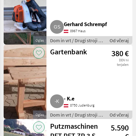
Gerhard Schrempf
8967 Haus
Dom in vrt / Drugi stroji za
Od včeraj
Oglas
dom in vrt
Gartenbank
380 €
DDV ni
terjalen
- K.e
8750 Judenburg
Dom in vrt / Drugi stroji za
Od včeraj
Oglas
dom in vrt
Putzmaschinen
5.590
PFT PFT ZP 3 S