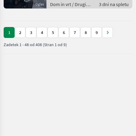
Dom in vrt / Drugi
3 dni na spletu
Oglas
stroji za dom in vrt
1
2
3
4
5
6
7
8
9
Zadetek
1
-
48
od
408
(Stran 1 od 9)