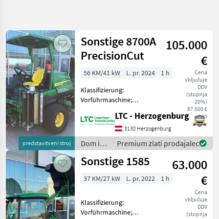
Natančnejše
iskanje
Sonstige 8700A
105.000
Kategorija
Država
Filtri
3
PrecisionCut
€
Prikaži
56 KM/41 kW
L. pr. 2024
1 h
Cena
TRENUTNA
Ponastavi
408
vključuje
POT
DDV
rezultatov
Klassifizierung:
(stopnja
Ostalo
Vorführmaschine;
20%)
Seriennummer/Fahrgestellnummer:
87.500 €
Dom
LTC - Herzogenburg
neto
1TC8700AJRV110072;
In Vrt
Arbeitsbreite: 2.54;
3130 Herzogenburg
Drugi
Getriebetyp:
Stroji
Dom in
Premium zlati prodajalec
predstavitveni stroj
Hydrostatgetriebe; Weitere
Za
vrt /
Dom
Sonstige 1585
Maschinenmerkmale:
63.000
Sonstige
In Vrt
€
37 KM/27 kW
L. pr. 2022
1 h
IZBERITE
KATEGORIJO
Cena
vključuje
Klassifizierung:
DDV
Sonstige
382
Vorführmaschine;
(stopnja