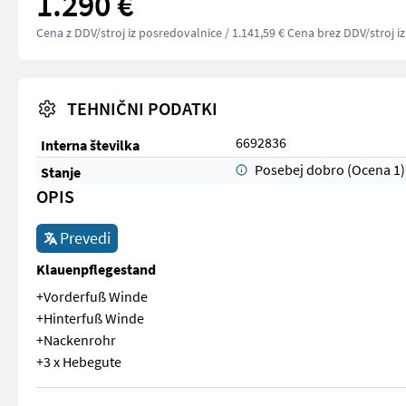
1.290 €
Cena z DDV/stroj iz posredovalnice
/ 1.141,59 € Cena brez DDV/stroj i
TEHNIČNI PODATKI
6692836
Interna številka
Posebej dobro (Ocena 1)
Stanje
OPIS
Prevedi
Klauenpflegestand
+Vorderfuß Winde
+Hinterfuß Winde
+Nackenrohr
+3 x Hebegute
+Vorderfuß Winde +Hinterfuß Winde +Nackenrohr +3 x Hebe