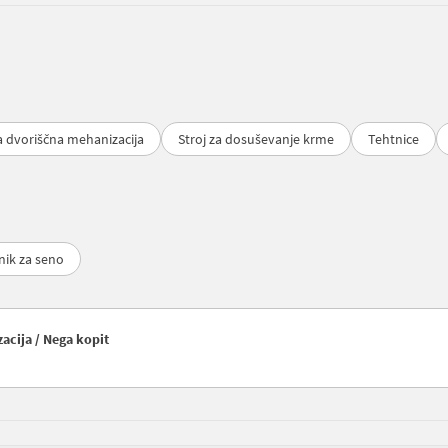
 dvoriščna mehanizacija
Stroj za dosuševanje krme
Tehtnice
nik za seno
acija / Nega kopit