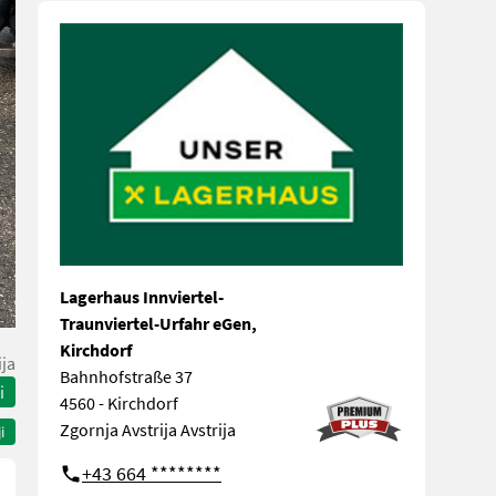
Lagerhaus Innviertel-
Traunviertel-Urfahr eGen,
Kirchdorf
ija
Bahnhofstraße 37
i
4560 - Kirchdorf
Zgornja Avstrija Avstrija
i
+43 664 ********