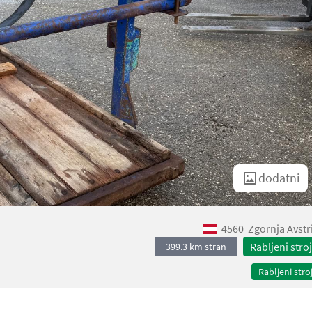
dodatni
4560
Zgornja Avstr
Rabljeni stroj
399.3 km stran
Rabljeni stroj