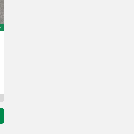
oj
Sonstige Ballenspitz
490 €
Cena z DDV/stroj iz posredovalnice
433,63 € neto
Lagerhaus Innviertel-Traunviertel-Urfahr eGen, Kirchdorf
4560 Zgornja Avstrija
Premium Plus prodajalec