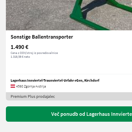
Sonstige Ballentransporter
1.490 €
Cena z DDV/stroj iz posredovalnice
1.318,58 € neto
Lagerhaus Innviertel-Traunviertel-Urfahr eGen, Kirchdorf
4560 Zgornja Avstrija
Premium Plus prodajalec
Več ponudb od Lagerhaus Innviertel