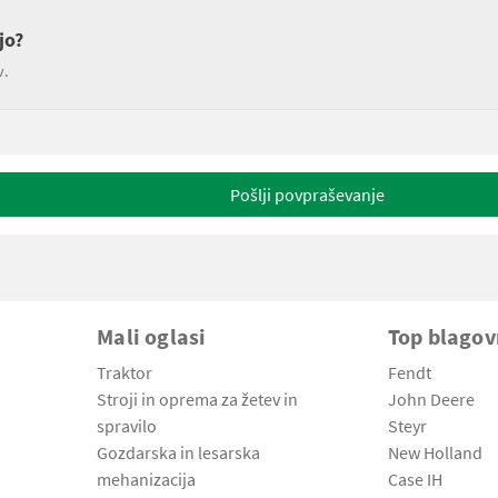
jo?
v.
Pošlji povpraševanje
Mali oglasi
Top blago
Traktor
Fendt
Stroji in oprema za žetev in
John Deere
spravilo
Steyr
Gozdarska in lesarska
New Holland
mehanizacija
Case IH