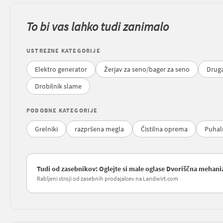
To bi vas lahko tudi zanimalo
USTREZNE KATEGORIJE
Elektro generator
Žerjav za seno/bager za seno
Druga
Drobilnik slame
PODOBNE KATEGORIJE
Grelniki
razpršena megla
Čistilna oprema
Puhal
Tudi od zasebnikov: Oglejte si male oglase Dvoriščna mehaniz
Rabljeni stroji od zasebnih prodajalcev na Landwirt.com