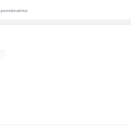
z posredovalnice
gute