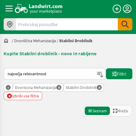
Prebrskaj ponudbe
/
Dvoriščna Mehanizacija
/
Stabilni Drobilnik
Kupite Stabilni drobilnik - novo in rabljeno
Tako je razvrščeno na Landwirt.com
Filtri
x
x
x
Dvoriscna Mehanizacija
Stabilni Drobilnik
x
Izbriši vse filtre
Seznam
Mreža