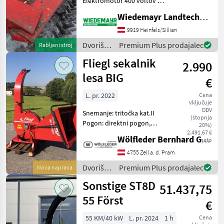
Elektromotor 400 voltov 7,
5 kW vključno s stikalom +
Wiedemayr Landtechnik GmbH
Epple
1
Različica z 2 nožema + Cevni
priključek 250 mm +
9919 Heinfels/Sillian
Fliegl
1
Globoka snemalna miza
Dvoriščna
Premium Plus prodajalec
Rabljeni stroj
dolžin
mehanizacija
Fliegl sekalnik
Junkkari
1
2.990
/
Buchmann
lesa BIG
€
MARKETPLACE
L. pr. 2022
Cena
vključuje
Ponudbe
Mali
Marketplace
DDV
Snemanje: tritočka kat.II
trgovcev
oglasi
(stopnja
Pogon: direktni pogon,
20%)
kardan s strižnimi zatiči 2
2.491,67 €
Wölfleder Bernhard GmbH
neto
različni vrsti rezil Število
rezil: 4 rotorski noži iz
4755 Zell a. d. Pram
kaljenega orodnega jekla in
Dvoriščna
Premium Plus prodajalec
Nova naprava
1 kon
mehanizacija
Sonstige ST8D
51.437,75
/ Fliegl
55 Först
€
55 KM/40 kW
L. pr. 2024
1 h
Cena