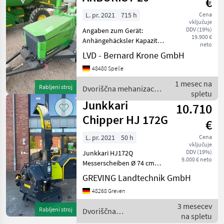
€
L. pr. 2021
715 h
Cena
vključuje
DDV (19%)
Angaben zum Gerät:
19.900 €
Anhängehäcksler Kapazität:
neto
Stammdurchmesser max.
LVD - Bernard Krone GmbH
20 cm max. Walzeneinzug
48480 Spelle
280 mm x 200 mm 45 PS
Kubota Turbo-Diesel-Motor
1 mesec na
Rabljeni stroj
Dvoriščna mehanizacija
Disc-Messersystem mit 4 D
spletu
/ Sonstige
Junkkari
10.710
Chipper HJ 172G
€
L. pr. 2021
50 h
Cena
vključuje
DDV (19%)
Junkkari HJ172Q
9.000 € neto
Messerscheiben Ø 74 cm
Messerscheibengewicht 106
GREVING Landtechnik GmbH
kg Messeranzahl 4 Stk.
48268 Greven
Auswurfleistung 4 – 8 m³ / h
maximaler Holz-Ø 17 cm 2
3 mesecev
Rabljeni stroj
Dvoriščna
Einzugswalzen Messere
na spletu
mehanizacija /