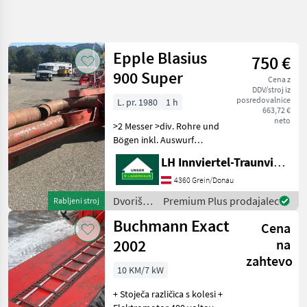
Natančnejše
iskanje
Epple Blasius
750 €
Kategorija
Država
Filtri
3
900 Super
Cena z
DDV/stroj iz
posredovalnice
L. pr. 1980
1 h
Prikaži 7
TRENUTNA
663,72 €
Ponastavi
POT
rezultatov
neto
>2 Messer >div. Rohre und
Kmetijska
Bögen inkl. Auswurf
tehnika
>Rohrdurchmesser 250mm
LH Innviertel-Traunviertel-Urfahr
Dvoriscna
innen >ohne Elektromotor
Mehanizacija
Dvoriščna mehanizacija
4360 Grein/Donau
Stabilni drobilnik
Stabilni
Dvoriščna
Premium Plus prodajalec
Rabljeni stroj
Drobilnik
mehanizacija
Buchmann Exact
Cena
/ Epple
IZBERITE
2002
KATEGORIJO
na
zahtevo
Sonstige
3
10 KM/7 kW
+ Stoječa različica s kolesi +
Buchmann
1