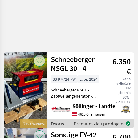
Schneeberger
6.350
NSGL 30 - 4
€
33 KM/24 kW
L. pr. 2024
Cena
vključuje
DDV
Schneeberger NSGL -
(stopnja
Zapfwellengenerator -
20%)
Getriebe 540er mit
5.291,67 €
Söllinger - Landtechnik GmbH
neto
Umschalter - 4 poliger
Synchrongenerator mit
4625 Offenhausen
1500 U/min und
Dvoriščna
Premium zlati prodajalec
Nova naprava
elektronischer AVR
mehanizacija
Sonstige EY-42
Spannungsregler +-1%
6.700
/