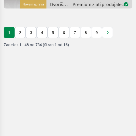
CL Stromgenerator
Dvoriščna
Premium zlati prodajalec
Nova naprava
ausführlich vorzustellen
mehanizacija
/ Honda
1
2
3
4
5
6
7
8
9
Zadetek
1
-
48
od
734
(Stran 1 od 16)