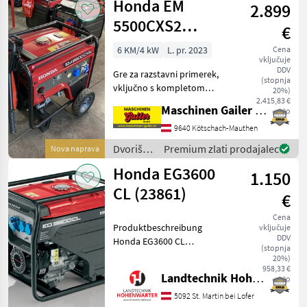
Honda EM
2.899
/ Honda
5500CXS2
€
GW5000
6 KM/4 kW
L. pr. 2023
Cena
vključuje
DDV
Gre za razstavni primerek,
(stopnja
vključno s kompletom
20%)
koles. Tip: bencinski
2.415,83 €
Maschinen Gailer GmbH
neto
generator električne
energije Moč motorja: 5, 5
9640 Kötschach-Mauthen
kW, 7, 5 PS, 389 cm³, 4-
Dvoriščna
Premium zlati prodajalec
Nova naprava
taktni, Honda i-GX390 T
mehanizacija
Honda EG3600
1.150
/ Honda
CL (23861)
€
Cena
Produktbeschreibung
vključuje
DDV
Honda EG3600 CL
(stopnja
Stromgenerator Ich freue
20%)
mich, Ihnen im
958,33 €
Landtechnik Hohenwarter GmbH
neto
Maschinenzentrum St.
Martin den Honda EG3600
5092 St. Martin bei Lofer