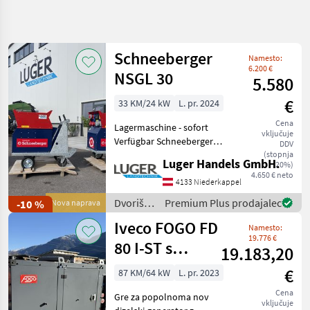
Natančnejše
iskanje
Schneeberger
Namesto:
Kategorija
Država
Filtri
3
6.200 €
NSGL 30
5.580
Prikaži
€
33 KM/24 kW
L. pr. 2024
TRENUTNA
Ponastavi
734
POT
Cena
rezultatov
Lagermaschine - sofort
vključuje
Kmetijska
Verfügbar Schneeberger
DDV
tehnika
Zapfwellengenerator NSGL
(stopnja
Luger Handels GmbH.
20%)
Dvoriscna
30 - sofort Verfügbar -
4.650 € neto
Mehanizacija
Getriebe für 540er
4133 Niederkappel
Zapfwelle - Langsamläufer
Elektro
Dvoriščna
Premium Plus prodajalec
-10 %
Nova naprava
Generator
1500 min - Generato
mehanizacija
Iveco FOGO FD
Namesto:
/
IZBERITE
19.776 €
Schneeberger
80 I-ST s
KATEGORIJO
19.183,20
kompletom
€
Sonstige
203
87 KM/64 kW
L. pr. 2023
vtičnic
Cena
Gre za popolnoma nov
FG-Wilson
63
vključuje