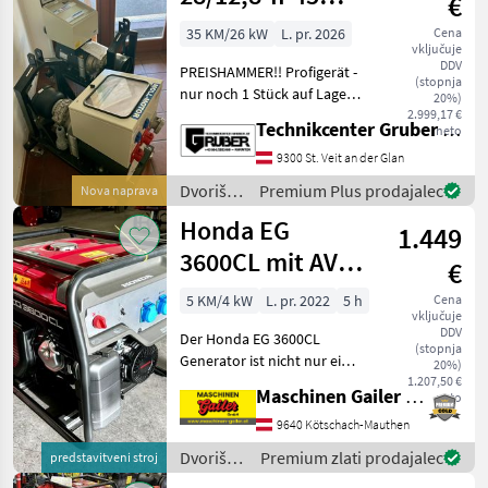
€
Zapfwellenstromerzeuger
35 KM/26 kW
L. pr. 2026
Cena
vključuje
DDV
PREISHAMMER!! Profigerät -
(stopnja
nur noch 1 Stück auf Lager
20%)
* Zapfwellenstromerzeuger
2.999,17 €
Technikcenter Gruber GmbH
neto
12, 8 kVA (10, 2 kW) * AVR
geregelt mit 3~
9300 St. Veit an der Glan
Istwertüberwachung *
Dvoriščna
Premium Plus prodajalec
Nova naprava
automatische Umscha
mehanizacija
Honda EG
1.449
/ Moll
3600CL mit AVR
€
Regelung
5 KM/4 kW
L. pr. 2022
5 h
Cena
vključuje
DDV
Der Honda EG 3600CL
(stopnja
Generator ist nicht nur ein
20%)
Kraftpaket mit seinem 4-
1.207,50 €
Maschinen Gailer GmbH
neto
Takt-OHV Benzinmotor,
sondern auch ein Meister
9640 Kötschach-Mauthen
der Zuverlässigkeit dank
Dvoriščna
Premium zlati prodajalec
predstavitveni stroj
des intelligenten AVR
mehanizacija