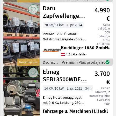
Dieselmotor mit 5, 7 kW - 3-
mehanizacija
Daru
phasiger 400V Indu
4.990
/
Sonstige
Zapfwellengenerator
€
ISO IP44ES
70 KM/51 kW
L. pr. 2024
Cena
vključuje
DDV
PROMPT VERFÜGBARE
(stopnja
Notstromaggregate von 25
20%)
bis 92 KVA; 50 HZ .
4.158,33 €
Kneidinger 1880 GmbH.
neto
Kostenlose Zustellung in
ganz Österreich! Dvoriščna
4121 Altenfelden
mehanizacija Elektro
Dvoriščna
Premium Plus prodajalec
Nova naprava
generator
mehanizacija
Elmag
3.700
/ Daru
SEB13500WDE-
€
AVR
14 KM/10 kW
L. pr. 2021
34 h
Cena z
DDV/stroj iz
posredovalnice
Elmag Notstromaggregat
3.274,34 €
mit 9, 6 Kw Leistung, 230
neto
Volt und 400 Volt
Fahrzeuge u. Maschinen H.Hackl
Steckdose, AVR - Regelung