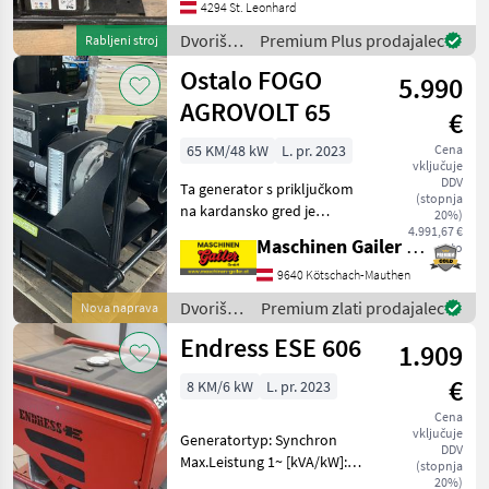
und Stundenzähler ( 34
4294 St. Leonhard
Betriebsstunden ) !
Dvoriščna
Premium Plus prodajalec
Rabljeni stroj
Angetrieben wird der
mehanizacija
Ostalo FOGO
Generat
5.990
/ Elmag
AGROVOLT 65
€
65 KM/48 kW
L. pr. 2023
Cena
vključuje
DDV
Ta generator s priključkom
(stopnja
na kardansko gred je
20%)
opremljen z AVR-regulacijo
4.991,67 €
Maschinen Gailer GmbH
neto
in digitalnim zaslonom.
Cena 38 kVA 3.390.-- Cena
9640 Kötschach-Mauthen
27 kVA 2.990.-- Cena 22 kVA
Dvoriščna
Premium zlati prodajalec
Nova naprava
3.690.-
mehanizacija
Endress ESE 606
1.909
/
Sonstige
€
8 KM/6 kW
L. pr. 2023
Cena
vključuje
Generatortyp: Synchron
DDV
Max.Leistung 1~ [kVA/kW]:
(stopnja
7.2/6.4 Dauerleistung 1~
20%)