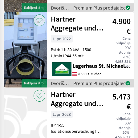
Umschaltung zwischen
Dvoriščna
Premium Plus prodajalec
Rabljeni stroj
Haus-und Feldbetrieb inkl.
mehanizacija
Hartner
Sonderstecker für die Ha
4.900
/ Moll
Aggregate und
€
Industrietechnik
L. pr. 2022
Cena
vključuje
GmbH ZG 300/3
DDV
Bstd: 1 h 30 kVA - 1500
TR
(stopnja
U/min IP44-55 mit
20%)
Isolationsüberwachung für
4.083,33 €
Lagerhaus St. Michael ob Leoben eGen
neto
Haus und Feldbetrieb min.
Traktorleistung: 75 PS inkl.
8770 St. Michael
AVR-Regelung 1x
Dvoriščna
Premium Plus prodajalec
Rabljeni stroj
Hausbetrieb 63A Feldbetrie
mehanizacija
Hartner
5.473
/
Hartner
Aggregate und
€
Aggregate
Industrietechnik
und
L. pr. 2023
Cena
vključuje
GmbH ZG 300/3
Industrietechnik
DDV
IP44-55
GmbH
TR
(stopnja
Isolationsüberwachung für
20%)
Haus- und Feldbetrieb
4.560,83 €