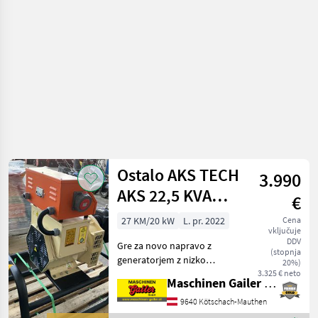
/ Honda
Ostalo AKS TECH
3.990
AKS 22,5 KVA
€
motor z nizko
27 KM/20 kW
L. pr. 2022
Cena
vključuje
hitrostjo
DDV
Gre za novo napravo z
(stopnja
generatorjem z nizko
20%)
hitrostjo vrtenja (1400
3.325 € neto
Maschinen Gailer GmbH
obr./min) in AVR-regulacijo.
Napravo poganja traktor s
9640 Kötschach-Mauthen
hitrostjo 540 obr./min.