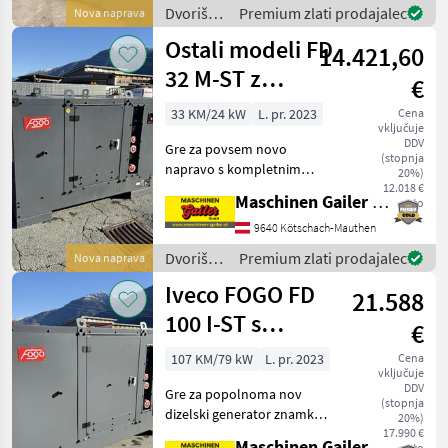
obratov na minuto - Moč:
Dvoriščna
Premium zlati prodajalec
Nova naprava
450 KM Generat
mehanizacija
Ostali modeli FD
14.421,60
/
Sonstige
32 M-ST z
€
motorjem
33 KM/24 kW
L. pr. 2023
Cena
vključuje
Mitsubishi in
DDV
Gre za povsem novo
vtičnicami
(stopnja
napravo s kompletnim
20%)
naborom vtičnic. Motor: -
12.018 €
Maschinen Gailer GmbH
neto
Mitsubishi (Japonska) -
Model: S4S-61SD - 4 valji -
9640 Kötschach-Mauthen
dizel - vodno hlajen - 1500
Dvoriščna
Premium zlati prodajalec
Nova naprava
vrt./min - - - -
mehanizacija
Iveco FOGO FD
21.588
/
Sonstige
100 I-ST s
€
kompletom
107 KM/79 kW
L. pr. 2023
Cena
vključuje
vtičnic
DDV
Gre za popolnoma nov
(stopnja
dizelski generator znamke
20%)
FPT z zvočno izolacijsko
17.990 €
Maschinen Gailer GmbH
neto