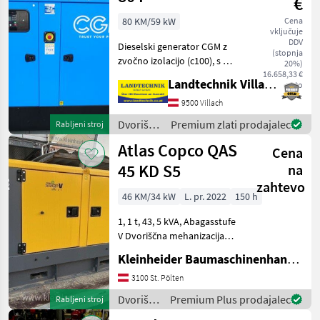
€
80 KM/59 kW
Cena
vključuje
DDV
Dieselski generator CGM z
(stopnja
zvočno izolacijo (c100), s 4,
20%)
5-litrskim 4-valjnim
16.658,33 €
Landtechnik Villach GmbH
neto
motorjem FTP, trajna moč
80 kVA / 64 kW, trifazni,
9500 Villach
digitalno krmiljenje ComAp,
Dvoriščna
Premium zlati prodajalec
Rabljeni stroj
mere: dolž
mehanizacija
Atlas Copco QAS
Cena
/ CGM
45 KD S5
na
zahtevo
46 KM/34 kW
L. pr. 2022
150 h
1, 1 t, 43, 5 kVA, Abagasstufe
V Dvoriščna mehanizacija
Elektro generator
Kleinheider Baumaschinenhandel GmbH.
3100 St. Pölten
Dvoriščna
Premium Plus prodajalec
Rabljeni stroj
mehanizacija