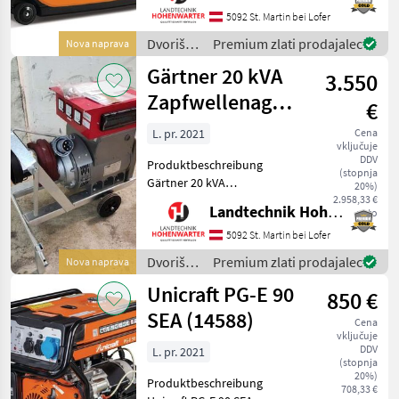
Maschinenzentrum St.
5092 St. Martin bei Lofer
Martin den Unicraft PG-I 35
Dvoriščna
Premium zlati prodajalec
Nova naprava
SE Stromgenerator
mehanizacija
Gärtner 20 kVA
ausführlich vorzu
3.550
/
Unicraft
Zapfwellenaggregat
€
(14583)
L. pr. 2021
Cena
vključuje
DDV
Produktbeschreibung
(stopnja
Gärtner 20 kVA
20%)
Zapfwellenaggregat Ich
2.958,33 €
Landtechnik Hohenwarter GmbH
neto
freue mich, Ihnen im
Maschinenzentrum St.
5092 St. Martin bei Lofer
Martin das Gärtner 20 kVA
Dvoriščna
Premium zlati prodajalec
Nova naprava
Zapfwellenaggregat
mehanizacija
Unicraft PG-E 90
ausführlich vorzust
850 €
/ Gärtner
SEA (14588)
Cena
vključuje
DDV
L. pr. 2021
(stopnja
20%)
Produktbeschreibung
708,33 €