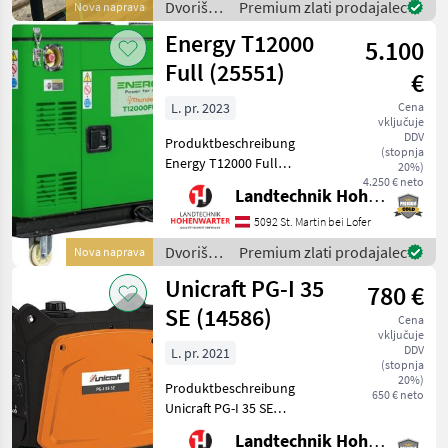
Dvoriščna
Premium zlati prodajalec
Nova naprava
Oglejte si našo obs
mehanizacija
Energy T12000
5.100
/
Sonstige
Full (25551)
€
L. pr. 2023
Cena
vključuje
DDV
Produktbeschreibung
(stopnja
Energy T12000 Full
20%)
Stromgenerator Ich freue
4.250 € neto
Landtechnik Hohenwarter GmbH
mich, Ihnen im
Maschinenzentrum St.
5092 St. Martin bei Lofer
Martin den Energy T12000
Dvoriščna
Premium zlati prodajalec
Nova naprava
Full Stromgenerator
mehanizacija
Unicraft PG-I 35
ausführlich vorzust
780 €
/ Energy
SE (14586)
Cena
vključuje
DDV
L. pr. 2021
(stopnja
20%)
Produktbeschreibung
650 € neto
Unicraft PG-I 35 SE
Stromgenerator Ich freue
Landtechnik Hohenwarter GmbH
mich, Ihnen im