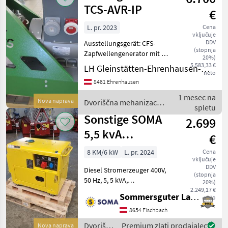
Schneeberger
TCS-AVR-IP
€
L. pr. 2023
Cena
vključuje
DDV
Ausstellungsgerät: CFS-
(stopnja
Zapfwellengenerator mit 42
20%)
kVA Dauerleistung,
5.583,33 €
LH Gleinstätten-Ehrenhausen-Wies reg. Gen.m.b.H. - Ehrenhausen
neto
erforderliche
8461 Ehrenhausen
Traktorleistung nur 80 PS,
Anbau Dreipunkt Kat.2,
1 mesec na
Nova naprava
Dvoriščna mehanizacija
Über- und
spletu
/ Sonstige
Unterspannungsschutz
Sonstige SOMA
2.699
5,5 kvA
€
Dieselgenerator
8 KM/6 kW
L. pr. 2024
Cena
vključuje
DDV
Diesel Stromerzeuger 400V,
(stopnja
50 Hz, 5, 5 kVA,
20%)
schallgedämmt mit
2.249,17 €
Sommersguter Landmaschinen GmbH
neto
Elektrostart -
Schallgedämmte
8654 Fischbach
Ausführung - 1-zylinder
Dvoriščna
Premium zlati prodajalec
Nova naprava