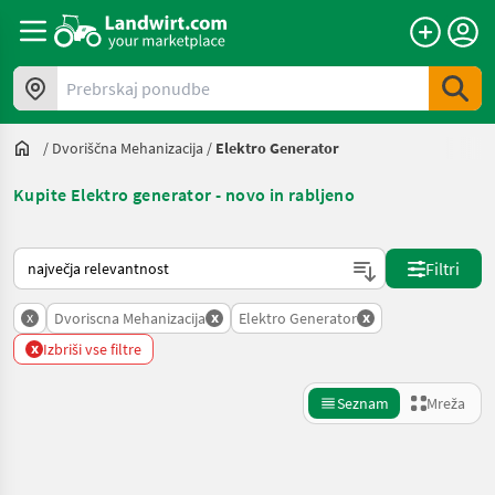
Prebrskaj ponudbe
/
Dvoriščna Mehanizacija
/
Elektro Generator
Kupite Elektro generator - novo in rabljeno
Tako je razvrščeno na Landwirt.com
Filtri
x
x
x
Dvoriscna Mehanizacija
Elektro Generator
x
Izbriši vse filtre
Seznam
Mreža