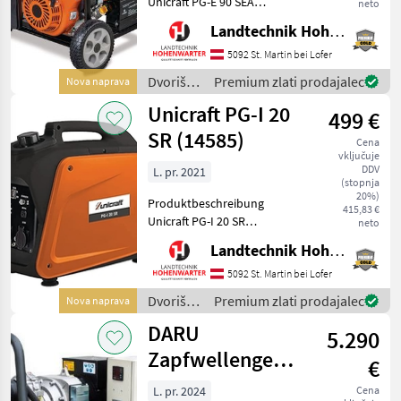
Unicraft PG-E 90 SEA
neto
Stromgenerator Ich freue
Landtechnik Hohenwarter GmbH
mich, Ihnen im
Maschinenzentrum St.
5092 St. Martin bei Lofer
Martin den Unicraft PG-E 90
Dvoriščna
Premium zlati prodajalec
Nova naprava
SEA Stromgenerator
mehanizacija
Unicraft PG-I 20
ausführlich vor
499 €
/
Unicraft
SR (14585)
Cena
vključuje
DDV
L. pr. 2021
(stopnja
20%)
Produktbeschreibung
415,83 €
Unicraft PG-I 20 SR
neto
Stromgenerator Ich freue
Landtechnik Hohenwarter GmbH
mich, Ihnen im
Maschinenzentrum St.
5092 St. Martin bei Lofer
Martin den Unicraft PG-I 20
Dvoriščna
Premium zlati prodajalec
Nova naprava
SR Stromgenerator
mehanizacija
DARU
ausführlich vorzu
5.290
/
Unicraft
Zapfwellengenerator
€
UT 27L IsoIP44
L. pr. 2024
Cena