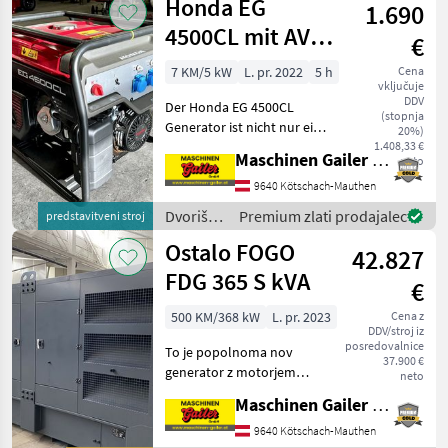
Honda EG
1.690
/ Atlas
Copco
4500CL mit AVR
€
Regelung
7 KM/5 kW
L. pr. 2022
5 h
Cena
vključuje
DDV
Der Honda EG 4500CL
(stopnja
Generator ist nicht nur ein
20%)
Kraftpaket mit seinem 4-
1.408,33 €
Maschinen Gailer GmbH
neto
Takt-OHV Benzinmotor,
sondern auch ein Meister
9640 Kötschach-Mauthen
der Zuverlässigkeit dank
Dvoriščna
Premium zlati prodajalec
predstavitveni stroj
des intelligenten AVR
mehanizacija
Ostalo FOGO
42.827
/ Honda
FDG 365 S kVA
€
500 KM/368 kW
L. pr. 2023
Cena z
DDV/stroj iz
posredovalnice
To je popolnoma nov
37.900 €
generator z motorjem
neto
Scania. Motor: -Scania -
Maschinen Gailer GmbH
Model: - 6 valjev - Dizel -
Vodno hlajen - 1500
9640 Kötschach-Mauthen