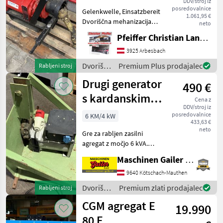
DDV/stroj iz
posredovalnice
Gelenkwelle, Einsatzbereit
1.061,95 €
Dvoriščna mehanizacija
neto
Elektro generator
Pfeiffer Christian Landtechnik
3925 Arbesbach
Dvoriščna
Premium Plus prodajalec
Rabljeni stroj
mehanizacija
Drugi generator
490 €
/
Sonstige
s kardanskim
Cena z
DDV/stroj iz
gredom, 6 kW
posredovalnice
6 KM/4 kW
433,63 €
neto
Gre za rabljen zasilni
agregat z močjo 6 kVA.
Agregat je v delovnem
Maschinen Gailer GmbH
stanju! Naprava se prodaja
takšna, kot je, brez
9640 Kötschach-Mauthen
garancije. Natančni podatki
Dvoriščna
Premium zlati prodajalec
Rabljeni stroj
so na slikah. Prid
mehanizacija
CGM agregat E
19.990
/
Sonstige
80 F