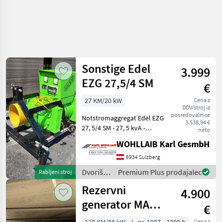
Sonstige Edel
3.999
EZG 27,5/4 SM
€
27 KM/20 kW
Cena z
DDV/stroj iz
posredovalnice
Notstromaggregat Edel EZG
3.538,94 €
27, 5/4 SM - 27, 5 kvA -
neto
Gelenkwelle - Tolles Gerät
WOHLLAIB Karl GesmbH
Zustand sehr gut. Hatte
immer Strom geliefert
6934 Sulzberg
wenn es gebraucht hat. -
Dvoriščna
Premium Plus prodajalec
Rabljeni stroj
sehr wen
mehanizacija
Rezervni
4.900
/
Sonstige
generator MAN
€
85 kVA +
Cena z