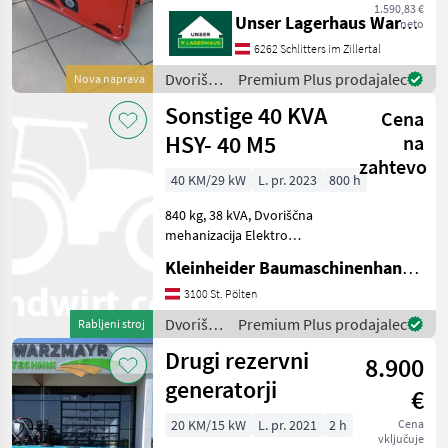
1.590,83 €
[kVA/kW]: 6.0/5.5
Unser Lagerhaus Warenhandelsges.m.b.H.
neto
Nennspannung [V]: 230
6262 Schlitters im Zillertal
Motortyp / Startsystem:
HONDA GX390 / 11 HP St
Dvoriščna
Premium Plus prodajalec
Nova naprava
mehanizacija
Sonstige 40 KVA
Cena
/
Endress
HSY- 40 M5
na
zahtevo
40 KM/29 kW
L. pr. 2023
800 h
840 kg, 38 kVA, Dvoriščna
mehanizacija Elektro
generator
Kleinheider Baumaschinenhandel GmbH.
3100 St. Pölten
Dvoriščna
Premium Plus prodajalec
Rabljeni stroj
mehanizacija
Drugi rezervni
8.900
/
Sonstige
generatorji
€
20 KM/15 kW
L. pr. 2021
2 h
Cena
vključuje