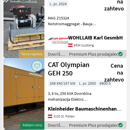
na
L. pr. 2024
zahtevo
MAG Z15324
Notstromaggregat - Baujahr
2024 - Neumaschine - ab
Lager Verfügbar - Leistung
WOHLLAIB Karl GesmbH
32, 4 kVa - Spannung 230 /
6934 Sulzberg
400 V - 46, 8, 5 A bei 400V -
Trakt
Dvoriščna
Premium Plus prodajalec
Nova naprava
mehanizacija
CAT Olympian
Cena
/ MAG
GEH 250
na
zahtevo
268 KM/197 kW
L. pr. 2005
6800 h
3, 6 to, 250 kVA Dvoriščna
mehanizacija Elektro
generator
Kleinheider Baumaschinenhandel GmbH.
3100 St. Pölten
Dvoriščna
Premium Plus prodajalec
Rabljeni stroj