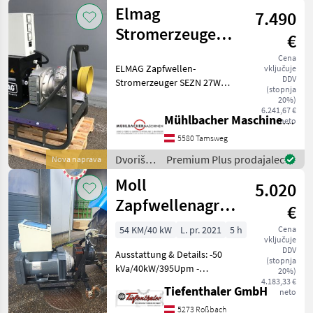
mehanizacija
Elmag
7.490
/ CAT
Stromerzeuger
€
SEZN27WD
Cena
ELMAG Zapfwellen-
vključuje
27,0kVA
DDV
Stromerzeuger SEZN 27WD
(stopnja
- Zapfwellenantrieb - ideale
20%)
Versorgungslösung für
6.241,67 €
Mühlbacher Maschinen GmbH
neto
Land- und Forstwirtschaft,
Gartenbau-, Baugewerbe-
5580 Tamsweg
und Kommunalbetrieb
Dvoriščna
Premium Plus prodajalec
Nova naprava
mehanizacija
Moll
5.020
/ Elmag
Zapfwellenagregat
€
ZGPE-32/50LMR
54 KM/40 kW
L. pr. 2021
5 h
Cena
vključuje
DDV
Ausstattung & Details: -50
(stopnja
kVa/40kW/395Upm -
20%)
Isowächter mit
4.183,33 €
Tiefenthaler GmbH
neto
Pilotkontakt mit
automatischer
5273 Roßbach