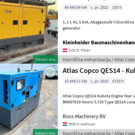
46 KM/34 kW
L. pr. 2022
150 h
1, 1 t, 43, 5 kVA, Abagasstufe V Dvoriščna mehanizacija Elektro
generator
Kleinheider Baumaschinenhan
3100 St. Pölten
Dvoriščna mehanizacija / Atlas Cop
Rabljeni stroj
Atlas Copco QES14 - Ku
15 KM/11 kW
L. pr. 2016
5720 h
Atlas Copco QES14 Kubota Engine Year: 2016 Reference number:
BM007919 Hours: 5.720 Type QES14 Location Veldhoven, Netherlands
Certificate: CE Serial number: ESF355
Boss Machinery BV
5505JA Veldhoven
Dvoriščna mehanizacija / Atlas Cop
Rabljeni stroj