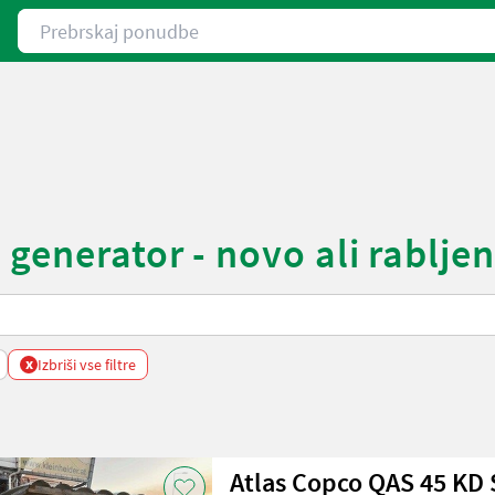
Prebrskaj ponudbe
generator - novo ali rablje
x
Izbriši vse filtre
Atlas Copco QAS 45 KD 