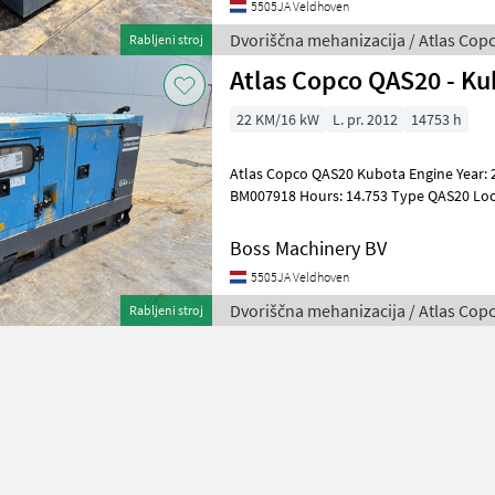
5505JA Veldhoven
Dvoriščna mehanizacija / Atlas Cop
Rabljeni stroj
Atlas Copco QAS20 - Ku
22 KM/16 kW
L. pr. 2012
14753 h
Atlas Copco QAS20 Kubota Engine Year: 2012 Reference number:
BM007918 Hours: 14.753 Type QAS20 Location Veldhoven,
Netherlands Certificate: CE Serial numb
Boss Machinery BV
5505JA Veldhoven
Dvoriščna mehanizacija / Atlas Cop
Rabljeni stroj