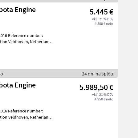
bota Engine
5.445 €
vklj. 21 % DDV
4.500 € neto
co
24 dni na spletu
bota Engine
5.989,50 €
vklj. 21 % DDV
4.950 € neto