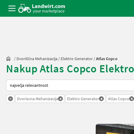
/
Dvoriščna Mehanizacija
/
Elektro Generator
/
Atlas Copco
Nakup Atlas Copco Elektro 
Tako je razvrščeno na Landwirt.com
x
x
x
x
Dvoriscna Mehanizacija
Elektro Generator
Atlas Copco