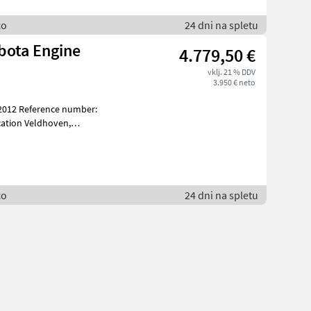
co
24 dni na spletu
bota Engine
4.779,50 €
vklj. 21 % DDV
3.950 € neto
er: APP22
co
24 dni na spletu