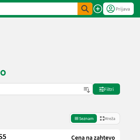
Prijava
no
Filtri
Seznam
Mreža
S5
Cena na zahtevo