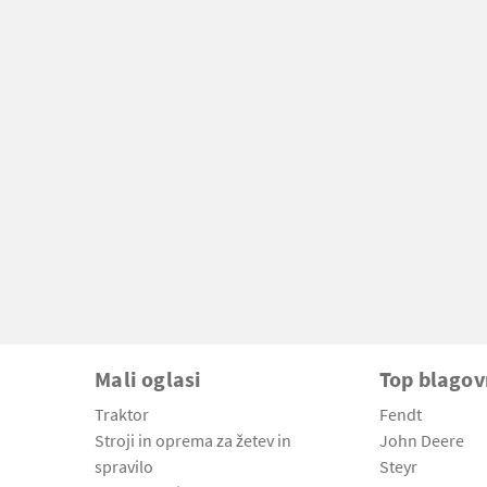
Mali oglasi
Top blago
Traktor
Fendt
Stroji in oprema za žetev in
John Deere
spravilo
Steyr