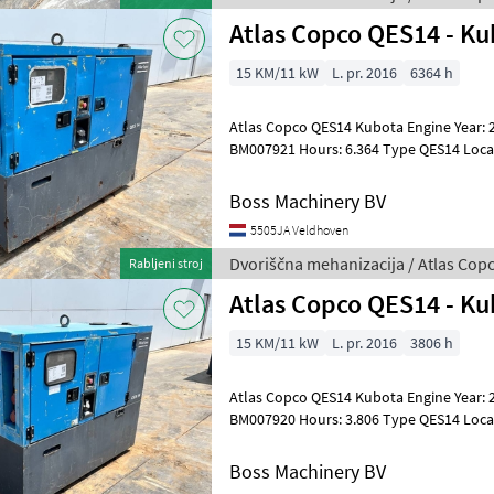
Atlas Copco QES14 - Ku
15 KM/11 kW
L. pr. 2016
6364 h
Atlas Copco QES14 Kubota Engine Year: 2016 Reference number:
BM007921 Hours: 6.364 Type QES14 Location Veldhoven, Netherlands
Certificate: CE Serial number: ESF355
Boss Machinery BV
5505JA Veldhoven
Dvoriščna mehanizacija / Atlas Cop
Rabljeni stroj
Atlas Copco QES14 - Ku
15 KM/11 kW
L. pr. 2016
3806 h
Atlas Copco QES14 Kubota Engine Year: 2016 Reference number:
BM007920 Hours: 3.806 Type QES14 Location Veldhoven, Netherlands
Certificate: CE Serial number: ESF355
Boss Machinery BV