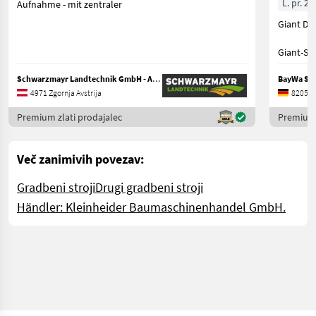
L. pr. 20
Aufnahme - mit zentraler
Giant Du
Giant-St
Br
Schwarzmayr Landtechnik GmbH - Aurolzmünster
BayWa Sau
4971 Zgornja Avstrija
82054 
Premium zlati prodajalec
Premium 
Več zanimivih povezav:
Gradbeni stroji
Drugi gradbeni stroji
Händler: Kleinheider Baumaschinenhandel GmbH.