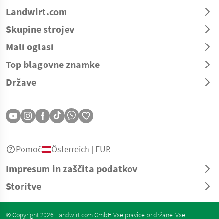
Landwirt.com
Skupine strojev
Mali oglasi
Top blagovne znamke
Države
Pomoč
Österreich | EUR
Impresum in zaščita podatkov
Storitve
© Copyright 2026 Landwirt.com GmbH Vse pravice pridržane. Vse