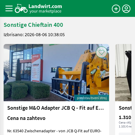
Sonstige Chieftain 400
Izbrisano: 2026-08-06 10:38:05
predstavitveni stroj
Sonstige M&O Adapter JCB Q - Fit auf EURO
Sonsti
1.310,1
Cena na zahtevo
Cena vključ
1.101 € neto
Nr. 63540 Zwischenadapter - von JCB Q-Fit auf EURO-