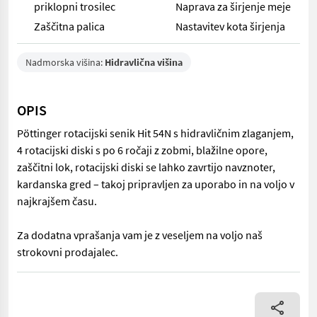
priklopni trosilec
Naprava za širjenje meje
Zaščitna palica
Nastavitev kota širjenja
Nadmorska višina:
Hidravlična višina
OPIS
Pöttinger rotacijski senik Hit 54N s hidravličnim zlaganjem,
4 rotacijski diski s po 6 ročaji z zobmi, blažilne opore,
zaščitni lok, rotacijski diski se lahko zavrtijo navznoter,
kardanska gred – takoj pripravljen za uporabo in na voljo v
najkrajšem času.
Za dodatna vprašanja vam je z veseljem na voljo naš
strokovni prodajalec.
Pöttinger rotacijski senik Hit 54N s hidravličnim zlaganjem, 4 ro