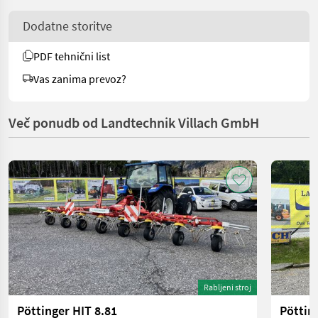
Dodatne storitve
PDF tehnični list
Vas zanima prevoz?
Več ponudb od Landtechnik Villach GmbH
Rabljeni stroj
Pöttinger HIT 8.81
Pöttin