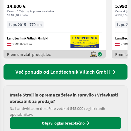
14.900 €
5.990 €
Cena z DDV/stroj iz posredovalnice
Cena vključ
13.185,84 € neto
4.991,67 € n
L. pr. 2015
770 cm
L. pr. 20
Landtechnik Villach GmbH
Landtechn
9500 Koroška
9500 K
Premium zlati prodajalec
Premium 
Več ponudb od Landtechnik Villach GmbH
Imate Stroji in oprema za žetev in spravilo / Vrtavkasti
obračalnik za prodajo?
Na Landwirt.com dosežete več kot 545.000 registriranih
uporabnikov.
Objavi oglas brezplačno