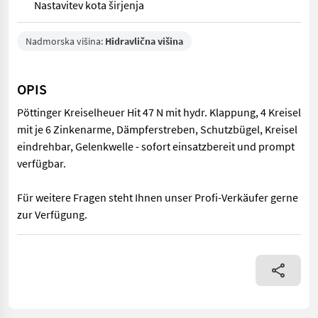
Nastavitev kota širjenja
Nadmorska višina:
Hidravlična višina
OPIS
Pöttinger Kreiselheuer Hit 47 N mit hydr. Klappung, 4 Kreisel
mit je 6 Zinkenarme, Dämpferstreben, Schutzbügel, Kreisel
eindrehbar, Gelenkwelle - sofort einsatzbereit und prompt
verfügbar.
Für weitere Fragen steht Ihnen unser Profi-Verkäufer gerne
zur Verfügung.
Pöttinger Kreiselheuer Hit 47 N mit hydr. Klappung, 4 Kreisel m