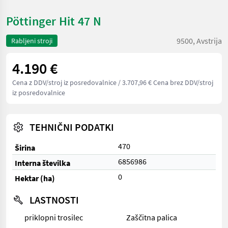
Pöttinger Hit 47 N
9500, Avstrija
Rabljeni stroji
4.190 €
Cena z DDV/stroj iz posredovalnice
/ 3.707,96 € Cena brez DDV/stroj
iz posredovalnice
TEHNIČNI PODATKI
470
Širina
6856986
Interna številka
0
Hektar (ha)
LASTNOSTI
priklopni trosilec
Zaščitna palica