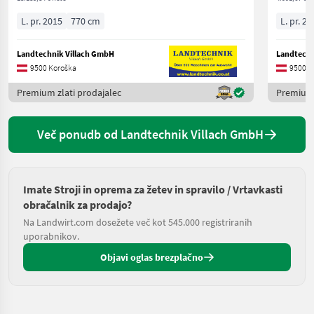
L. pr. 2015
770 cm
L. pr. 20
Landtechnik Villach GmbH
Landtechn
9500 Koroška
9500 K
Premium zlati prodajalec
Premium 
Več ponudb od Landtechnik Villach GmbH
Imate Stroji in oprema za žetev in spravilo / Vrtavkasti
obračalnik za prodajo?
Na Landwirt.com dosežete več kot 545.000 registriranih
uporabnikov.
Objavi oglas brezplačno