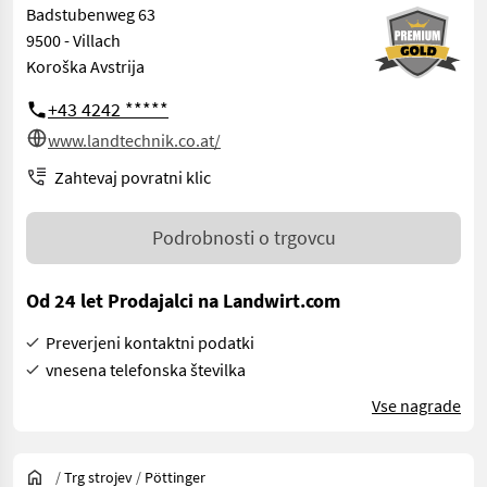
Badstubenweg 63
9500 - Villach
Koroška Avstrija
+43 4242 *****
www.landtechnik.co.at/
Zahtevaj povratni klic
Podrobnosti o trgovcu
Od 24 let Prodajalci na Landwirt.com
Preverjeni kontaktni podatki
vnesena telefonska številka
Vse nagrade
/
Trg strojev
/
Pöttinger