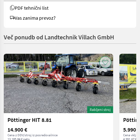
PDF tehnični list
Vas zanima prevoz?
Več ponudb od Landtechnik Villach GmbH
Rabljeni stroj
Pöttinger HIT 8.81
Pöttin
14.900 €
5.990 €
Cena z DDV/stroj iz posredovalnice
Cena vključ
13.185,84 € neto
4.991,67 € n