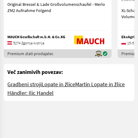
Original Bressel & Lade Großvolumenschaufel - Merlo
ZM2 Aufnahme Folgend
XL-Schauf
Volumens
MAUCH Gesellschaft m.b.H. & Co.KG
EkoAgri Sp
5274 Zgornja Avstrija
15-523
Premium zlati prodajalec
Premium 
Več zanimivih povezav:
Gradbeni stroji
Lopate in žlice
Martin Lopate in žlice
Händler: Ilic Handel