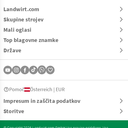
Landwirt.com
Skupine strojev
Mali oglasi
Top blagovne znamke
Države
Pomoč
Österreich | EUR
Impresum in zaščita podatkov
Storitve
© Copyright 2026 Landwirt.com GmbH Vse pravice pridržane. Vse