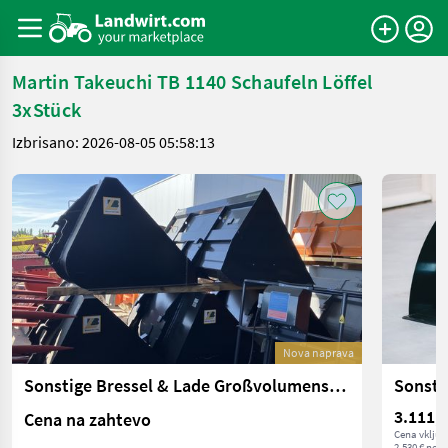
Martin Takeuchi TB 1140 Schaufeln Löffel
3xStück
Izbrisano: 2026-08-05 05:58:13
Nova naprava
Sonstige Bressel & Lade Großvolumenschaufel für Merlo
3.111,9
Cena na zahtevo
Cena vključ
2.530 € neto