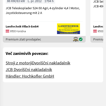
86 KM/63 kW
L. pr. 2012
1704 h
JCB Seit
JCB 406, 
JCB Teleskoplader 524-50 Agri, 4-zylinder 4,4 l Motor,
Joysticksteuerung mit 2 A
Landtechnik Villach GmbH
Landtechn
9500 Koroška
9500 K
Premium zlati prodajalec
Premium 
Več zanimivih povezav:
Stroji z motorji
Dvoriščni nakladalnik
JCB Dvoriščni nakladalnik
Händler: Hochkofler GmbH