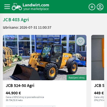
JCB 403 Agri
Izbrisano: 2026-07-31 11:00:37
Rabljeni stroj
JCB 524-50 Agri
JCB Se
44.900 €
449 €
Cena z DDV/stroj iz posredovalnice
Cena vključ
39.734,51 € neto
374,17 € net