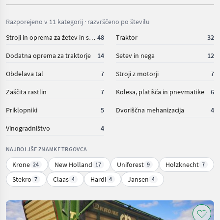
Razporejeno v 11 kategorij · razvrščeno po številu
Stroji in oprema za žetev in spravilo
48
Traktor
32
Dodatna oprema za traktorje
14
Setev in nega
12
Obdelava tal
7
Stroji z motorji
7
Zaščita rastlin
7
Kolesa, platišča in pnevmatike
6
Priklopniki
5
Dvoriščna mehanizacija
4
Vinogradništvo
4
NAJBOLJŠE ZNAMKE TRGOVCA
Krone
New Holland
Uniforest
Holzknecht
24
17
9
7
Stekro
Claas
Hardi
Jansen
7
4
4
4