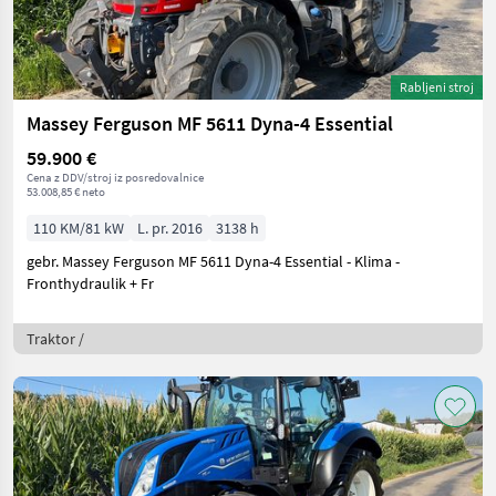
Rabljeni stroj
Massey Ferguson MF 5611 Dyna-4 Essential
59.900 €
Cena z DDV/stroj iz posredovalnice
53.008,85 € neto
110 KM/81 kW
L. pr. 2016
3138 h
gebr. Massey Ferguson MF 5611 Dyna-4 Essential - Klima -
Fronthydraulik + Fr
Traktor /