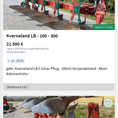
Rabljeni stroj
Kverneland LB - 100 - 300
22.500 €
Cena z DDV/stroj iz posredovalnice
19.911,50 € neto
L. pr. 2018
gebr. Kverneland LB 5 Schar Pflug - 100cm Körperabstand - 80cm
Rahmenhöhe -
Obdelava tal /