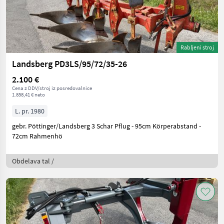
Rabljeni stroj
Landsberg PD3LS/95/72/35-26
2.100 €
Cena z DDV/stroj iz posredovalnice
1.858,41 € neto
L. pr. 1980
gebr. Pöttinger/Landsberg 3 Schar Pflug - 95cm Körperabstand -
72cm Rahmenhö
Obdelava tal /