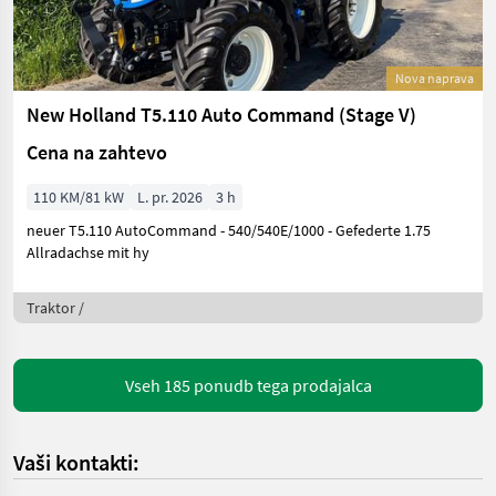
Nova naprava
New Holland T5.110 Auto Command (Stage V)
Cena na zahtevo
110 KM/81 kW
L. pr. 2026
3 h
neuer T5.110 AutoCommand - 540/540E/1000 - Gefederte 1.75
Allradachse mit hy
Traktor /
Vseh 185 ponudb tega prodajalca
Vaši kontakti: