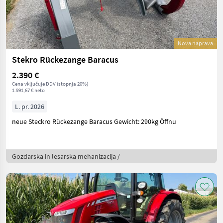
Nova naprava
Stekro Rückezange Baracus
2.390 €
Cena vključuje DDV (stopnja 20%)
1.991,67 € neto
L. pr. 2026
neue Steckro Rückezange Baracus Gewicht: 290kg Öffnu
Gozdarska in lesarska mehanizacija /