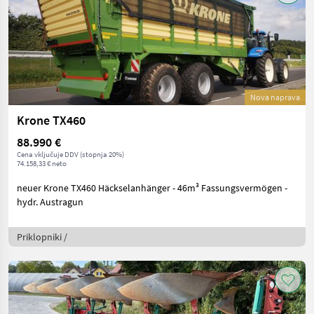
Nova naprava
Krone TX460
88.990 €
Cena vključuje DDV (stopnja 20%)
74.158,33 € neto
neuer Krone TX460 Häckselanhänger - 46m³ Fassungsvermögen -
hydr. Austragun
Priklopniki /