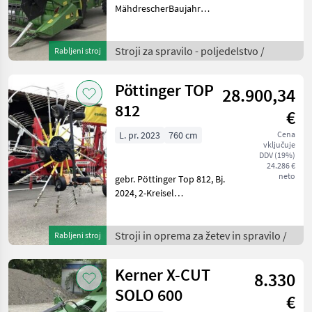
MähdrescherBaujahr
2016Motorleistung 154 kW
(209 PS)Betriebsstunden
660 hTrommelstunden 525
Stroji za spravilo - poljedelstvo /
Rabljeni stroj
hSchneidwerksbreite 4, 2
mHöchstgeschwindigkeit 20
Pöttinger TOP
28.900,34
km/hBe
812
€
L. pr. 2023
760 cm
Cena
vključuje
DDV (19%)
24.286 €
neto
gebr. Pöttinger Top 812, Bj.
2024, 2-Kreisel
Einseitenschwader, hydr.
Klappbar, hydr.
Arbeitsbreite, Nachtschwad
Stroji in oprema za žetev in spravilo /
Rabljeni stroj
möglichNachlauflenkung,
5-Rad Laufwerk,
Kerner X-CUT
8.330
Abnehmbare Z
SOLO 600
€