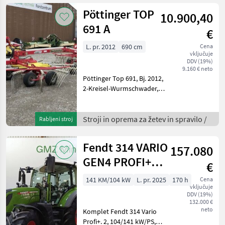
Komunalna oprema
Pöttinger TOP
10.900,40
Trosilna tehnika
691 A
€
L. pr. 2012
690 cm
Cena
vključuje
DDV (19%)
9.160 € neto
Pöttinger Top 691, Bj. 2012,
2-Kreisel-Wurmschwader,
Nachtschwad möglich,
Schwadtuch hydr. Klappbar,
Tandemlaufwerk, Tasträder,
Stroji in oprema za žetev in spravilo /
Rabljeni stroj
Abnehmbare Zinkenarme,
Warntafeln, Be
Fendt 314 VARIO
157.080
GEN4 PROFI+
€
SET2
141 KM/104 kW
L. pr. 2025
170 h
Cena
vključuje
DDV (19%)
132.000 €
neto
Komplet Fendt 314 Vario
Profi+. 2, 104/141 kW/PS,