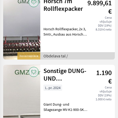
Horsch 7m
9.899,61
Rollflexpacker
€
Cena
vključuje
DDV (19%)
Horsch Rollflexpacker, 2x 3,
8.319 € neto
5mtr., Ausbau aus Horsch
Joker 7, Obdelava tal Drugi
stroji za obdelava tal
Obdelava tal /
Nova naprava
Sonstige DUNG-
1.190
UND
€
SILAGEZANGE
L. pr. 2024
Cena
vključuje
900 MM
DDV (19%)
1.000 € neto
Giant Dung- und
Silagezange MV-K1-900-SK-
CBaujahr 2024, ca. 90cm