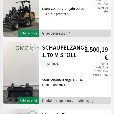
DDV (19%)
41.933 €
Giant G2700E, Baujahr 2023,
neto
134h, eingesetzte
Vorführmaschine, EURO
Werkzeugaufnahme
(hydraulische
Gradbeni stroji /
Rabljeni stroj
Verriegelung)ROPS / FOPS
klappbares
Fahrerschutzdach
SCHAUFELZANGE
2.500,19
Straßenverkehrsbe
1,70 M STOLL
€
L. pr. 2024
Cena
vključuje
DDV (19%)
2.101 € neto
Stoll Schaufelzange 1, 70 M
H, Baujahr 2024,
Euroaufnahme, Dodatna
oprema za traktorje Druga
dodatna oprema za
Dodatna oprema za traktorje /
Rabljeni stroj
traktorje