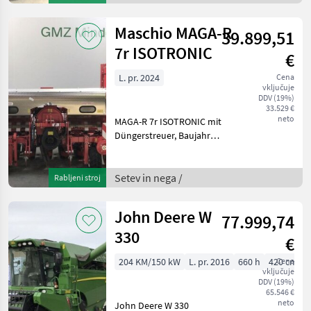
einstellbare Außenspiegel,
Schaufel GP 0, 95m³, mit M
Maschio MAGA-R
39.899,51
7r ISOTRONIC
€
L. pr. 2024
Cena
vključuje
DDV (19%)
33.529 €
neto
MAGA-R 7r ISOTRONIC mit
Düngerstreuer, Baujahr
2024, pneum.
Einzelkornsämaschine, 7
reihig, Linear-Klapp-
Setev in nega /
Rabljeni stroj
Teleskop-Rahmen bis 5, 88
m Arbeitsbreite, 3, 00 m
John Deere W
77.999,74
Transportbreite
330
€
204 KM/150 kW
L. pr. 2016
660 h
420 cm
Cena
vključuje
DDV (19%)
65.546 €
neto
John Deere W 330