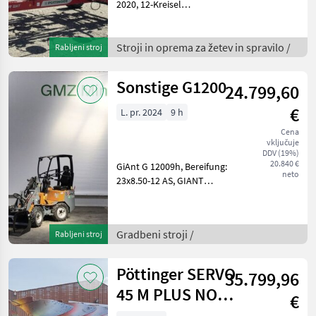
2020, 12-Kreisel
Kreiselheuer,
Obenanhängung, hydr.
Klappbar, hydr. Aushebung,
Stroji in oprema za žetev in spravilo /
Rabljeni stroj
hydr. Grenzstreu,
Beleuchtung, Warntafeln,
Sonstige G1200
24.799,60
Gelenkwelle, S
€
L. pr. 2024
9 h
Cena
vključuje
DDV (19%)
20.840 €
GiAnt G 12009h, Bereifung:
neto
23x8.50-12 AS, GIANT
COMPACT
Werkzeugaufnahme
(hydraulische Verriegelung),
Gradbeni stroji /
Rabljeni stroj
ROPS / FOPS
Fahrerschutzdach, GIANT
Gelb / GIANT Grau /
Pöttinger SERVO
35.799,96
Schwarz, 1x
45 M PLUS NOVA
€
FÜNFSCHAR