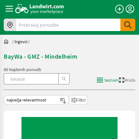
Prebrskaj ponudbe
/
trgovci
/
BayWa - GMZ - Mindelheim
90 Najdenih ponudb
Seznam
Mreža
Filtri