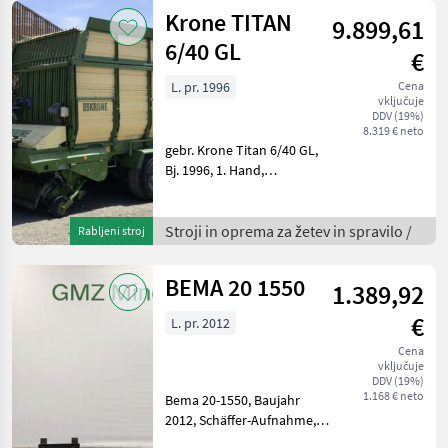
krožna brana, : Kratka
Krone TITAN
9.899,61
krožna brana Obdelav
6/40 GL
€
L. pr. 1996
Cena
vključuje
DDV (19%)
8.319 € neto
gebr. Krone Titan 6/40 GL,
Bj. 1996, 1. Hand,
Schwingenwagen, 11, 2t
ZGG, 40km/h,
Druckluftbremse,
Stroji in oprema za žetev in spravilo /
Rabljeni stroj
Obenanhängung, hydr.
Knickdeichsel, hydr. Pickup,
BEMA 20 1550
1.389,92
hydr. Kratzboden, hydr
€
L. pr. 2012
Cena
vključuje
DDV (19%)
1.168 € neto
Bema 20-1550, Baujahr
2012, Schäffer-Aufnahme,
hydr. Antrieb,