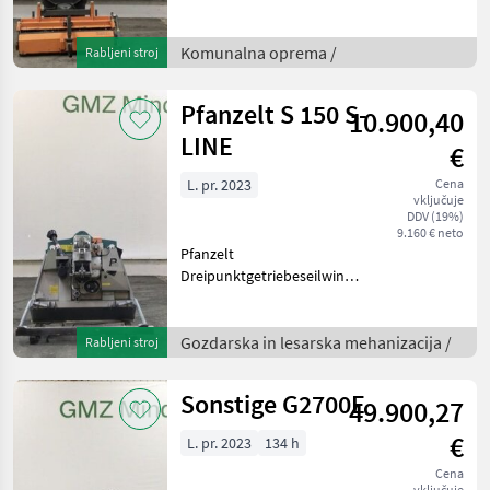
Sammelwanne, Komunalna
oprema Pometalna tehnika
Komunalna oprema /
Rabljeni stroj
Pfanzelt S 150 S-
10.900,40
LINE
€
L. pr. 2023
Cena
vključuje
DDV (19%)
9.160 € neto
Pfanzelt
Dreipunktgetriebeseilwinde
DW S 150- Zugkraft obere
Seillage 40 kN- eigene
Ölversorgung über
Gozdarska in lesarska mehanizacija /
Rabljeni stroj
Kolbenpumpe mit
Saugfilter- Mehrscheiben -
Sonstige G2700E
49.900,27
Sinterlamellenkupplu
€
L. pr. 2023
134 h
Cena
vključuje