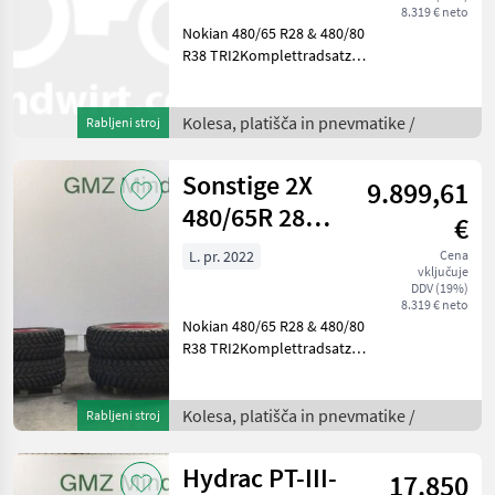
8.319 € neto
Nokian 480/65 R28 & 480/80
R38 TRI2Komplettradsatz
passend zu Fendt 500 Vario
GEN4Kompletträder vorne:
(EQ11095991)480/65 R28
Kolesa, platišča in pnevmatike /
Rabljeni stroj
149D TL TRI 2 NOKIANauf
BSR Felge mit V
Sonstige 2X
9.899,61
480/65R 28
€
NOKIAN TRI 2
L. pr. 2022
Cena
vključuje
DDV (19%)
8.319 € neto
Nokian 480/65 R28 & 480/80
R38 TRI2Komplettradsatz
passend zu Fendt 500 Vario
GEN4Kompletträder vorne:
(EQ11095991)480/65 R28
Kolesa, platišča in pnevmatike /
Rabljeni stroj
149D TL TRI 2 NOKIANauf
BSR Felge mit V
Hydrac PT-III-
17.850