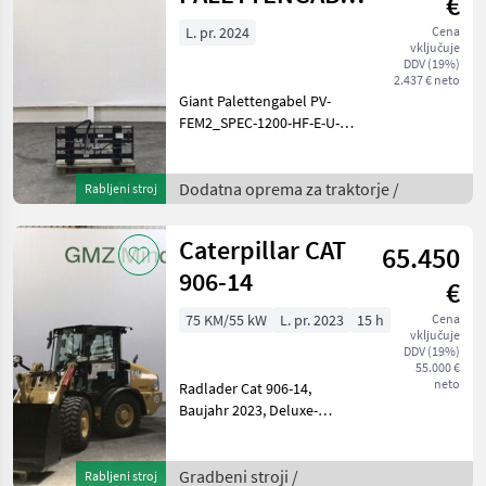
€
HYDR.
L. pr. 2024
Cena
vključuje
VERSTELL.
DDV (19%)
2.437 € neto
Giant Palettengabel PV-
FEM2_SPEC-1200-HF-E-U-7,
Baujahr 2024,
Euroaufnahme, hydr.
Gabelverschiebung,
Dodatna oprema za traktorje /
Rabljeni stroj
Dodatna oprema za
traktorje Druga dodatna
Caterpillar CAT
65.450
oprema za traktorje
906-14
€
75 KM/55 kW
L. pr. 2023
15 h
Cena
vključuje
DDV (19%)
55.000 €
neto
Radlader Cat 906-14,
Baujahr 2023, Deluxe-
Kabine, DAB Plus Radio inkl.
Bluetooth und Mikrofon,
beheizbare, elektrisch
Gradbeni stroji /
Rabljeni stroj