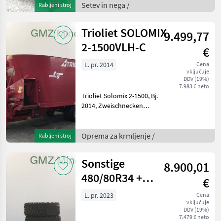
Stauschiene, 640mm
Setev in nega /
Rabljeni stroj
Zahnpackerwalze, 24-
Reihen Aufbaudrille,
Trioliet SOLOMIX
9.499,77
Zweischeibenschar
2-1500VLH-C
€
L. pr. 2014
Cena
vključuje
DDV (19%)
7.983 € neto
Trioliet Solomix 2-1500, Bj.
2014, Zweischnecken
Vertikalmischer, E-Waage, E-
Bedienung, Austrag vorne
Beidseitig, 1x DW
Oprema za krmljenje /
Rabljeni stroj
erforderlich, Gelenkwelle,
izvedba: vlečen, iz
Sonstige
8.900,01
480/80R34 +
€
460/65 R24
L. pr. 2023
Cena
vključuje
Nokian
DDV (19%)
7.479 € neto