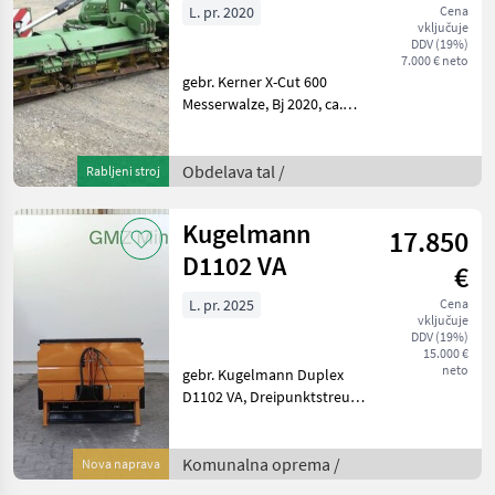
L. pr. 2020
Cena
vključuje
DDV (19%)
7.000 € neto
gebr. Kerner X-Cut 600
Messerwalze, Bj 2020, ca.
6m AB, Hydraulisch
Klappbar, Zusatzgewichte,
Hydraulische Verstellung
Obdelava tal /
Rabljeni stroj
Scheiben, Abstellstützen,
Längs und Quer
Kugelmann
17.850
Schneidende
D1102 VA
€
L. pr. 2025
Cena
vključuje
DDV (19%)
15.000 €
neto
gebr. Kugelmann Duplex
D1102 VA, Dreipunktstreuer,
Baujahr 2025, 1, 1cbm, K-
Tronic2 Steuerung,
Arbeitsscheinwerfer,
Komunalna oprema /
Nova naprava
Rundumkennleuchte,