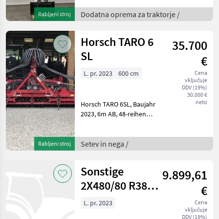
breit, Giant Compact-
Aufnahme, Dodatna
Dodatna oprema za traktorje /
Rabljeni stroj
oprema za traktorje Druga
dodatna oprema za
Horsch TARO 6
35.700
traktorje
SL
€
L. pr. 2023
600 cm
Cena
vključuje
DDV (19%)
30.000 €
neto
Horsch TARO 6SL, Baujahr
2023, 6m AB, 48-reihen
Turbodiscschare, 48 St.
Saatflussensoren 2 St.
Spurlockererzinken 1 St.
Setev in nega /
Rabljeni stroj
Rahmen
SpurlockererzinkenSaatflusskontrolle
Sonstige
9.899,61
2T
2X480/80 R38
€
NOKIAN TRI 2
L. pr. 2023
Cena
vključuje
DDV (19%)