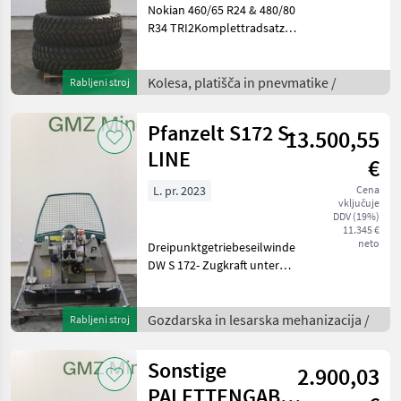
Nokian 460/65 R24 & 480/80
R34 TRI2Komplettradsatz
passend zu Fendt 300 Vario
GEN4 Kolesa, platišča in
pnevmatike Druga kolesa,
Kolesa, platišča in pnevmatike /
Rabljeni stroj
platišča in pnevmatike
Pfanzelt S172 S-
13.500,55
LINE
€
L. pr. 2023
Cena
vključuje
DDV (19%)
11.345 €
neto
Dreipunktgetriebeseilwinde
DW S 172- Zugkraft untere
Seillage 72 kN- Zugkraft
obere Seillage 56 kN- eigene
Ölversorgung über
Gozdarska in lesarska mehanizacija /
Rabljeni stroj
Kolbenpumpe mit
Saugfilter- Mehrscheiben
Sonstige
2.900,03
PALETTENGABEL