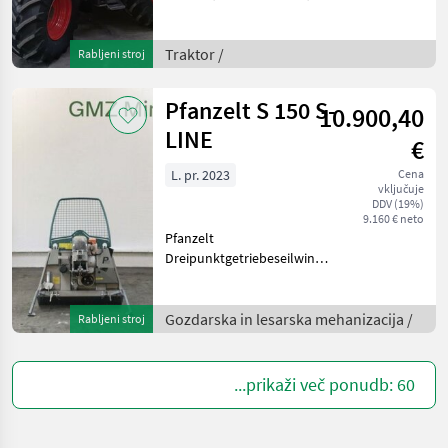
leto izdelave 2025, 170 ur,
TÜV 10/2027, prvi lastnik,
FH, FZW,
Traktor /
Rabljeni stroj
položaj/razbremenitev,
Fendt Multikuppler, stisnjen
Pfanzelt S 150 S-
10.900,40
LINE
€
L. pr. 2023
Cena
vključuje
DDV (19%)
9.160 € neto
Pfanzelt
Dreipunktgetriebeseilwinde
DW S 150 bestehend aus:
Zugkraft untere Seillage 50
kN, Zugkraft obere Seillage
Gozdarska in lesarska mehanizacija /
Rabljeni stroj
40 kN, eigene Ölversorgung
über Kolbenpumpe mit S
...prikaži več ponudb: 60