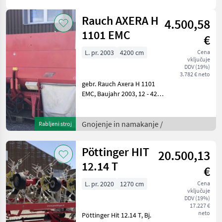
Rauch AXERA H
4.500,58
1101 EMC
€
L. pr. 2003
4200 cm
Cena
vključuje
DDV (19%)
3.782 € neto
gebr. Rauch Axera H 1101
EMC, Baujahr 2003, 12 - 42m
AB, Scheiben D4H VXR, ca.
2800 Ltr. mit zwei
Aufsätzen, hydr. Antrieb,
Gnojenje in namakanje /
Rabljeni stroj
Load Sensing, E-Bedienung
Rauch Quantron P, Grenz
Pöttinger HIT
20.500,13
12.14 T
€
L. pr. 2020
1270 cm
Cena
vključuje
DDV (19%)
17.227 €
neto
Pöttinger Hit 12.14 T, Bj.