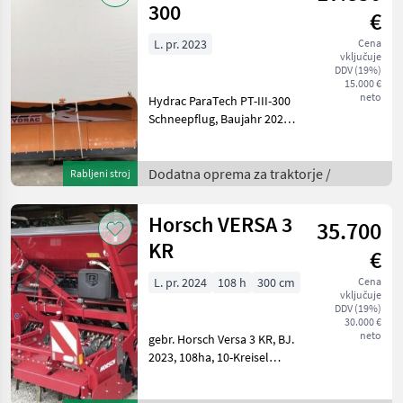
300
€
L. pr. 2023
Cena
vključuje
DDV (19%)
15.000 €
neto
Hydrac ParaTech PT-III-300
Schneepflug, Baujahr 2023,
Gesamtbreite 3000mm,
Räumbreite bei
Schrägstellung 2550mm,
Dodatna oprema za traktorje /
Rabljeni stroj
mit Scharerhöhung auf
1100mm mit
Horsch VERSA 3
35.700
Schneestaubschutz Plane
KR
€
L. pr. 2024
108 h
300 cm
Cena
vključuje
DDV (19%)
30.000 €
neto
gebr. Horsch Versa 3 KR, BJ.
2023, 108ha, 10-Kreisel
Kreiselegge, KR Zinken HM
PLUSRandbleche,