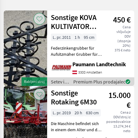
iskanje
Sonstige KOVA
450 €
Kategorija
Država
Filtri
4
KULTIVATOR
Cena
vključuje
Federzinkengrubber
Prikaži
DDV
L. pr. 2011
1 h
95 cm
TRENUTNA
(stopnja
Ponastavi
116
POT
20%)
rezultatov
Federzinkengrubber für
375 € neto
Kmetijska
Aufsitzmäher Grubber für 2
tehnika
+ 4WD Frontmäher. Wurde
Paumann Landtechnik
Setev
einmal benutzt! Setev in
In
nega Česala
3300 Amstetten
Nega
Setev in
Premium Plus prodajalec
Rabljeni stroj
Cesala
nega /
Sonstige
15.000
Sonstige
Sonstige
Rotaking 6M30
€
IZBERITE
KATEGORIJO
L. pr. 2019
20 h
630 cm
Cena z
DDV/stroj iz
posredovalnice
Sonstige
Die Maschine befindet sich
13.274,34 €
in einem dem Alter und der
neto
Nutzung entsprechenden
Einböck