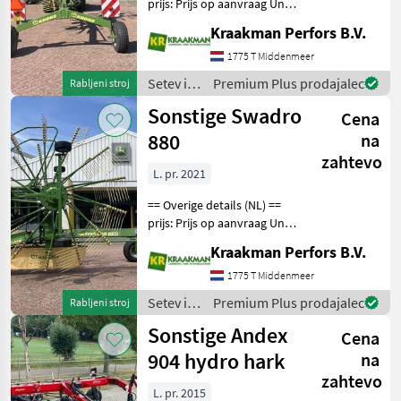
prijs: Prijs op aanvraag Unit:
Stuk License Plate: LJV-98-J
Kraakman Perfors B.V.
Werkbreedte 6.2 m Banden
van rotor 16/6.50-8 Banden
1775 T Middenmeer
van chassis 10.0/75-15.
Setev in
Premium Plus prodajalec
Rabljeni stroj
nega /
Sonstige Swadro
Cena
Sonstige
880
na
zahtevo
L. pr. 2021
== Overige details (NL) ==
prijs: Prijs op aanvraag Unit:
Stuk License Plate: LPK-48-J
Kraakman Perfors B.V.
Werkbreedte: traploos
instelbaar van 7, 60 tot 8, 80
1775 T Middenmeer
meter Transportbreedte:
Setev in
Premium Plus prodajalec
Rabljeni stroj
nega /
Sonstige Andex
Cena
Sonstige
904 hydro hark
na
zahtevo
L. pr. 2015