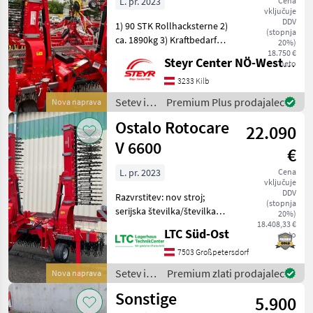
L. pr. 2023
Cena
vključuje
DDV
1) 90 STK Rollhacksterne 2)
(stopnja
ca. 1890kg 3) Kraftbedarf
20%)
110PS Setev in nega Česala
18.750 €
Steyr Center NÖ-West - Standort Kilb
neto
3233 Kilb
Setev in
Premium Plus prodajalec
Nova naprava
nega /
Ostalo Rotocare
22.090
Sonstige
V 6600
€
L. pr. 2023
Cena
vključuje
DDV
Razvrstitev: nov stroj;
(stopnja
serijska številka/številka
20%)
šasije: VBP00072001000556;
18.408,33 €
LTC Süd-Ost
neto
druge značilnosti stroja:
zaščita valjev, opozorilna
7503 Großpetersdorf
tabla in osvetlitev Setev in
Setev in
Premium zlati prodajalec
Nova naprava
neg
nega /
Sonstige
5.900
Sonstige