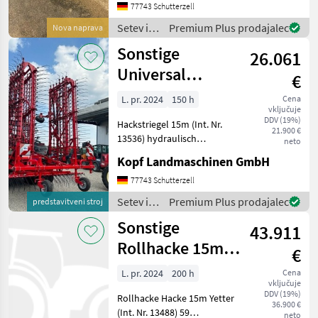
für Rollhacke 3, 0 m
77743 Schutterzell
Arbeitsbreit
Setev in
Premium Plus prodajalec
Nova naprava
nega /
Sonstige
26.061
Sonstige
Universal
€
Striegel 15m
L. pr. 2024
150 h
Cena
vključuje
hydraulische
DDV (19%)
Hackstriegel 15m (Int. Nr.
Verstellung,
21.900 €
13536) hydraulisch
neto
Klappbar 6 Striegel Reihen
Kopf Landmaschinen GmbH
Zinken hydraulisch
Verstellbar Zinkenlänge
77743 Schutterzell
490mm Zinkenstärke 7mm
Setev in
Premium Plus prodajalec
predstavitveni stroj
Gewicht 2, 2t 6 Tasträd
nega /
Sonstige
43.911
Sonstige
Rollhacke 15m
€
Yetter
L. pr. 2024
200 h
Cena
vključuje
hydraulisch
DDV (19%)
Rollhacke Hacke 15m Yetter
klappbar
36.900 €
(Int. Nr. 13488) 59
neto