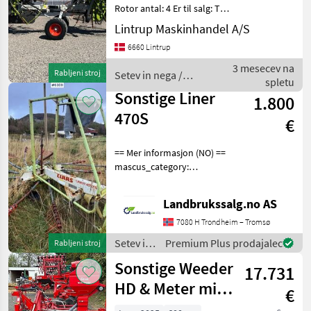
Rotor antal: 4 Er til salg: Til
salg nu Stand: I orden
Lintrup Maskinhandel A/S
Arbejdsbredde: 1500 cm
6660 Lintrup
CLAAS Liner 4000 storrive
med fire rotere. Den har
3 mesecev na
Rabljeni stroj
Setev in nega /
620/
spletu
Sonstige
Sonstige Liner
1.800
470S
€
== Mer informasjon (NO) ==
mascus_category:
otherharvesters Please
provide reference number
Landbrukssalg.no AS
upon request: 6389 See
en.landbrukssalg.no/6389
7080 H Trondheim – Tromsø
for more images Specif
Setev in
Premium Plus prodajalec
Rabljeni stroj
nega /
Sonstige Weeder
17.731
Sonstige
HD & Meter mit
€
Multi Seeder