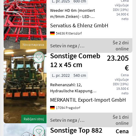
L. pr. 2025
600 cm
Cena
vključuje
DDV (19%)
Weeder HD 6m (montiert
14.900 €
m/9mm Zinken) - LED-
neto
Beleuchtung m/Kabeln und
Servatius & Ehlenz GmbH
Stecker (heckangebaute)
54636 Rittersdorf
Weeder 3m+4, 5m+6m+9m -
Warntafeln inkl. Träger für
Še 2 dni
Nova naprava
Setev in nega /
heckangebaute Modell
online
Sonstige
Sonstige Comeb
23.205
12 x 45 cm
€
L. pr. 2022
540 cm
Cena
vključuje
DDV (19%)
Reihenanzahl: 12,
19.500 €
Hydraulische Klappung
neto
________ Reihenfräse
MERKANTIL Export-Import GmbH
Frästiefe: 10 cm Fräsmesser:
17094 Pragsdorf
192 Gelenkwelle 12 x 50 cm
auch verfügbar Setev in
Še 1 dni
Rabljeni stroj
Setev in nega /
nega Česala
online
Sonstige
Sonstige Top 882
Cena