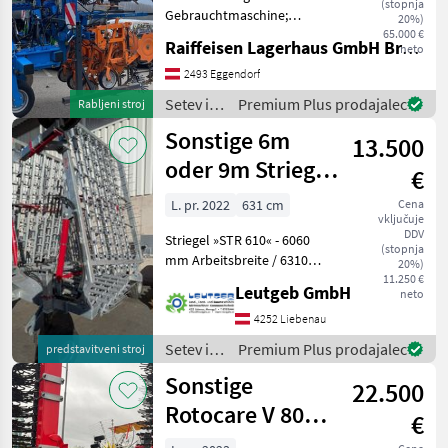
(stopnja
Gebrauchtmaschine;
20%)
Weitere
65.000 €
Raiffeisen Lagerhaus GmbH Bruck/Leitha
neto
Maschinenmerkmale:
Bandspritzung mit Section
2493 Eggendorf
Control über Amazone FT
Setev in
Premium Plus prodajalec
Rabljeni stroj
Häufelscheiben
nega /
Sonstige 6m
Unterfußdüngeeinrichtung
13.500
Sonstige
Verstärkte Z
oder 9m Striegel
€
Fliegl zum
L. pr. 2022
631 cm
Cena
vključuje
Aktionspreis
DDV
Striegel »STR 610« - 6060
(stopnja
mm Arbeitsbreite / 6310
20%)
mm Gesamtbreite /
11.250 €
Leutgeb GmbH
neto
Dreipunkt Features: »
Arbeitsgeschwindigkeit: 8 -
4252 Liebenau
18 km/h » Jeder Zinken ist
Setev in
Premium Plus prodajalec
predstavitveni stroj
beweglich
nega /
Sonstige
22.500
Sonstige
Rotocare V 8000
€
Rollhacke