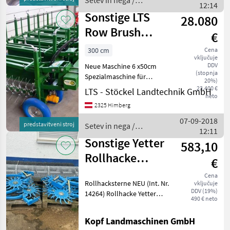
Setev in nega /
reinigen in die Ku
12:14
Sonstige
Sonstige LTS
28.080
Row Brush
€
Reihenputzer
300 cm
Cena
vključuje
DDV
Neue Maschine 6 x50cm
(stopnja
Spezialmaschine für
20%)
Zwiebel und Knoblauch
23.400 €
LTS - Stöckel Landtechnik GmbH
neto
Ölantrieb Mit Federzinken
2325 Himberg
bestückte Wellen werden
durch einen Ölmotor in
07-09-2018
predstavitveni stroj
Setev in nega /
Drehung versetzt und rei
12:11
Sonstige
Sonstige Yetter
583,10
Rollhacke
€
Hacksterne NEU
Cena
Rollhacksterne NEU (Int. Nr.
vključuje
DDV (19%)
14264) Rollhacke Yetter
490 € neto
Rollhacksterne Hacksterne
NEU 12 Hackaggregate mit
Kopf Landmaschinen GmbH
Befestigungsmaterial Lager