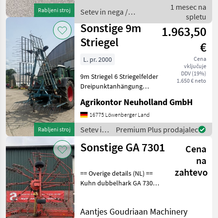
arbejdsbredde fra 10 til 19
1 mesec na
Rabljeni stroj
Setev in nega /
meter. Den ha
spletu
Sonstige
Sonstige 9m
1.963,50
Striegel
€
L. pr. 2000
Cena
vključuje
DDV (19%)
9m Striegel 6 Striegelfelder
1.650 € neto
Dreipunktanhängung
Heckanbau Striegel
Agrikontor Neuholland GmbH
einstellbar Hydraulisch
klappbar
16775 Löwenberger Land
Südbrandenburg/Sachsen
Setev in
Premium Plus prodajalec
Rabljeni stroj
Herr Friedrich: 0160 63 79
nega /
Sonstige GA 7301
242 po Polsk
Cena
Sonstige
na
zahtevo
== Overige details (NL) ==
Kuhn dubbelhark GA 7301
• Hydraulisch opklapbaar
• Max werkbreedte 7300
Aantjes Goudriaan Machinery
mm • 10 armen per rotor