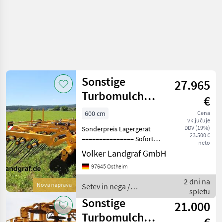
Sonstige
27.965
Turbomulch
€
Extra 6 m
600 cm
Cena
vključuje
Strohstriegel mit
DDV (19%)
Sonderpreis Lagergerät
Schneidsc
23.500 €
=============== Sofort
neto
verfügbar 6, 0 m
Volker Landgraf GmbH
Arbeitsbreite, Gewicht: ca.
97645 Ostheim
3250kg 3 teilige Klappung, 5
reihige Striegelfelder mit
2 dni na
Nova naprava
Setev in nega /
Doppelzinken 16
spletu
Sonstige
Sonstige
21.000
Turbomulch