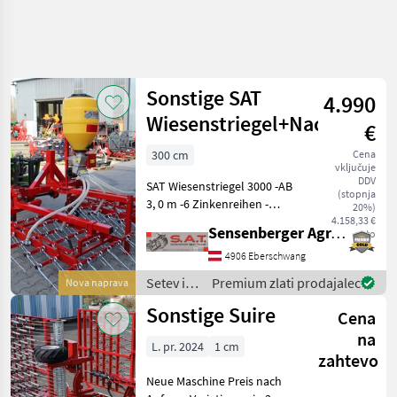
Sonstige SAT
4.990
Wiesenstriegel+Nachsaatte
€
300 cm
Cena
vključuje
DDV
SAT Wiesenstriegel 3000 -AB
(stopnja
3, 0 m -6 Zinkenreihen -
20%)
Planierschiene verstellbar
4.158,33 €
Sensenberger Agrar-Technik
neto
(am Bild nicht montiert, ist
aber dabei!) -Verstellbare
4906 Eberschwang
Aggressivität -2 x Räder
Setev in
Premium zlati prodajalec
Nova naprava
nega /
Sonstige Suire
Cena
Sonstige
na
L. pr. 2024
1 cm
zahtevo
Neue Maschine Preis nach