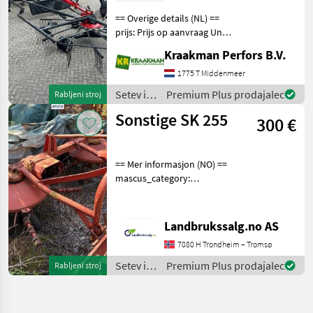
== Overige details (NL) ==
prijs: Prijs op aanvraag Unit:
Stuk License Plate: LLR-17-R
Kraakman Perfors B.V.
Vicon Andex 904 dubbel
hark in goedwerkende staat
1775 T Middenmeer
Serienummer: VF69690182
Setev in
Premium Plus prodajalec
Rabljeni stroj
W
nega /
Sonstige SK 255
300 €
Sonstige
== Mer informasjon (NO) ==
mascus_category:
otherharvesters merke:
Pottinger Please provide
reference number upon
Landbrukssalg.no AS
request: 9200 See
7080 H Trondheim – Tromsø
en.landbrukssalg.no/9200
for m
Setev in
Premium Plus prodajalec
Rabljeni stroj
nega /
Sonstige