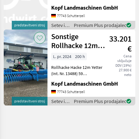
Hackaggregate
Kopf Landmaschinen GmbH
wartungsfreie Lager LED
Beleuchtung
77743 Schutterzell
Steinfanggitter 4
Setev in
Premium Plus prodajalec
predstavitveni stroj
Stützräder hydraulisch
nega /
Sonstige
klappbar Gewicht 295
33.201
Sonstige
Rollhacke 12m
€
Yetter,
L. pr. 2024
200 h
Cena
vključuje
hydraulisch
DDV (19%)
Rollhacke Hacke 12m Yetter
klappbar
27.900 €
(Int. Nr. 13488) 59
neto
Hackaggregate
Kopf Landmaschinen GmbH
wartungsfreie Lager LED
Beleuchtung
77743 Schutterzell
Steinfanggitter 4
Setev in
Premium Plus prodajalec
predstavitveni stroj
Stützräder hydraulisch
nega /
klappbar Gewicht 295
Sonstige