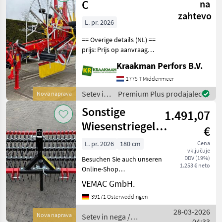
C
na
zahtevo
L. pr. 2026
== Overige details (NL) ==
prijs: Prijs op aanvraag
merk: Pottinger Quantity: 1
Kraakman Perfors B.V.
Unit: Stuk License Plate:
LRZ-67-F Top 882 C
1775 T Middenmeer
werkbreedte 7.7 - 8.8 meter
Setev in
Premium Plus prodajalec
Nova naprava
540 toere
nega /
Sonstige
1.491,07
Sonstige
Wiesenstriegel
€
180cm Striegel
L. pr. 2026
180 cm
Cena
vključuje
Rasenstriegel
DDV (19%)
Besuchen Sie auch unseren
Trak
1.253 € neto
Online-Shop
www.traktorshop24. com
VEMAC GmbH.
Preis inklusive gesetzlich
39171 Osterweddingen
gültiger MwSt.
Wiesenstriegel
28-03-2026
Nova naprava
Setev in nega /
Rasenstriegel
04:33