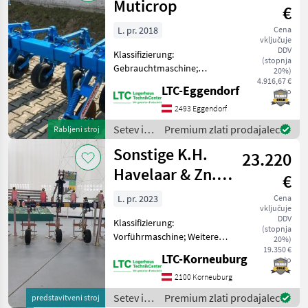
Muticrop
€
L. pr. 2018
Cena
vključuje
DDV
Klassifizierung:
(stopnja
Gebrauchtmaschine;
20%)
Seriennummer/Fahrgestellnummer:
4.916,67 €
LTC-Eggendorf
neto
S18R002009; Service
Historie: Ja; Anzahl
2493 Eggendorf
Vorbesitzer: 1; Weitere
Setev in
Premium zlati prodajalec
Rabljeni stroj
Maschinenmerkmale:
nega /
Sonstige K.H.
Reihenabstand
23.220
Sonstige
Havelaar & Zn.
€
BV SH 350-75
L. pr. 2023
Cena
vključuje
DDV
Klassifizierung:
(stopnja
Vorführmaschine; Weitere
20%)
Maschinenmerkmale:
19.350 €
LTC-Korneuburg
neto
Hackwerkzeuge für 4
Reihen mit 75 cm
2100 Korneuburg
Reihenabstand und 6
Setev in
Premium zlati prodajalec
predstavitveni stroj
Reihen mit 50 cm