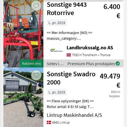
Sonstige
Sonstige 9443
6.400
Rotorrive
€
L. pr. 2019
== Mer informasjon (NO) ==
mascus_category:
otherharvesters Please
Landbrukssalg.no AS
provide reference number
upon request: 8840 See
7080 H Trondheim – Tromsø
en.landbrukssalg.no/8840
Setev in
Premium Plus prodajalec
Rabljeni stroj
for more images Specif
nega /
Sonstige Swadro
49.479
Sonstige
2000
€
L. pr. 2019
DDV ni
terjalen
== Flere oplysninger (DK) ==
Rotor antal: 6 Er til salg: Til
salg nu Arbejdsbredde:
Lintrup Maskinhandel A/S
1900 cm Krone Swadro
6660 Lintrup
2000 der har en