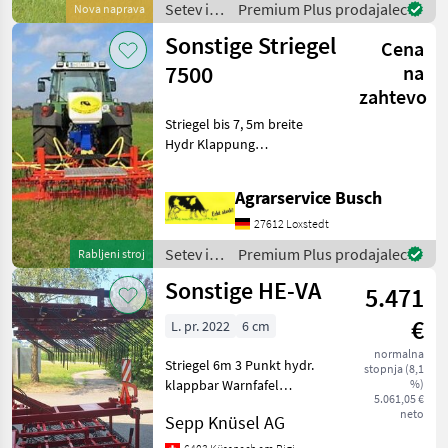
Setev in
Premium Plus prodajalec
Nova naprava
Für alle Bi
nega /
Sonstige Striegel
Cena
Sonstige
7500
na
zahtevo
Striegel bis 7, 5m breite
Hydr Klappung
Pneumatikstreuer mit 8
Pralltellern mit super
Agrarservice Busch
Maulwurfshaufen
einebnung Gerät ist
27612 Loxstedt
neu.Neupreis auf Anfrage
Setev in
Premium Plus prodajalec
Rabljeni stroj
zum Hammerpreis.Me
nega /
Sonstige HE-VA
5.471
Sonstige
€
L. pr. 2022
6 cm
normalna
Striegel 6m 3 Punkt hydr.
stopnja (8,1
klappbar Warnfafel
%)
5.061,05 €
montiert Setev in nega
neto
Sepp Knüsel AG
Česala