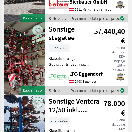
Bierbauer GmbH
Zustand und kann nach
telefonischer Vereinbarung
8311 Markt Hartmannsdorf
APV
gerne vor Ort besichtigt
Setev in
Premium zlati prodajalec
Rabljeni stroj
und geprüft we
nega /
Treffler
Sonstige
57.440,40
Sonstige
stegetee
Hatzenbichler
€
L. pr. 2022
Cena
Horsch
vključuje
DDV
Klassifizierung:
(stopnja
Prikaži
Gebrauchtmaschine;
20%)
vse
Seriennummer/Fahrgestellnummer:
47.867 €
LTC-Eggendorf
(24)
neto
S03504; Anzahl Vorbesitzer:
1; Weitere
2493 Eggendorf
MARKETPLACE
Maschinenmerkmale: 8
Setev in
Premium zlati prodajalec
Rabljeni stroj
Reihen Spurweite 150 cm
Ponudbe
nega /
Mali
Marketplace
Sonstige Ventera
Lenksystem K
78.000
trgovcev
Sonstige
oglasi
12/50 inkl.
€
Amazone FT-
L. pr. 2022
Cena
vključuje
P1502 Fronttank
DDV
Klassifizierung: