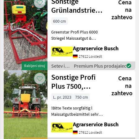
Sonstige
Cena
Sonstige
Grünlandstriegel
na
zahtevo
Grünlandstrigel
600 cm
600cm Arbeitsbr
Greenstar Profi Plus 6000
Striegel Maissaatgut &
Maissatgutbeizmittel sehr
Agrarservice Busch
gute Wirksamkeit gegen
Vogelfraß. Fibl gelistet siehe
27612 Loxstedt
nkssr formel+ ist die
Setev in
Premium Plus prodajalec
Rabljeni stroj
Informationsse
nega /
Sonstige Profi
Cena
Sonstige
Plus 7500,
na
zahtevo
Grünlandstriegel
L. pr. 2023
750 cm
!Bitte Texte sorgfältig l
Maissatgutbeizmittel sehr
gute Wirksamkeit gegen
Agrarservice Busch
Vogelfraß.Fibl gelistet siehe
nkssr formel+ ist die
27612 Loxstedt
informationsseite nkssr de