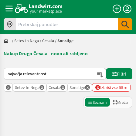
Prebrskaj ponudbe
/
Setev In Nega
/
Česala
/
Sonstige
Nakup Drugo Česala - novo ali rabljeno
Tako je razvrščeno na Landwirt.com
Filtri
x
x
x
x
x
Setev In Nega
Cesala
Sonstige
Izbriši vse filtre
Seznam
Mreža
Natančnejše