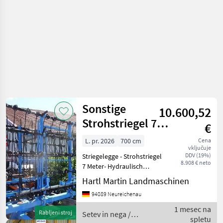
Sonstige
10.600,52
Strohstriegel 7
€
Meter
L. pr. 2026
700 cm
Cena
vključuje
DDV (19%)
Striegelegge - Strohstriegel
8.908 € neto
7 Meter- Hydraulisch
klappbar - mit
Hartl Martin Landmaschinen
Transportsicherung- Stabile
94089 Neureichenau
Ausführung- Angebot gültig
nur solange Verfügbar-
1 mesec na
Rabljeni stroj
Setev in nega /
Irrtum und Zwischenver
spletu