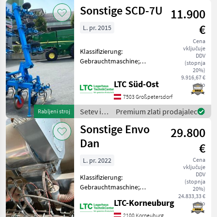
nega /
Sonstige SCD-7U
Reihenabstand sind
11.900
Sonstige
inkludiert,
€
L. pr. 2015
Cena
vključuje
Klassifizierung:
DDV
Gebrauchtmaschine;
(stopnja
Weitere
20%)
9.916,67 €
Maschinenmerkmale:
LTC Süd-Ost
neto
Körper 9x70 zusätzlich 3
7503 Großpetersdorf
Elemente für 12x50 Setev in
nega Česala
Setev in
Premium zlati prodajalec
Rabljeni stroj
nega /
Sonstige Envo
29.800
Sonstige
Dan
€
L. pr. 2022
Cena
vključuje
DDV
Klassifizierung:
(stopnja
Gebrauchtmaschine;
20%)
Service Historie: Ja; Anzahl
24.833,33 €
LTC-Korneuburg
neto
Vorbesitzer: 1; Weitere
Maschinenmerkmale:
2100 Korneuburg