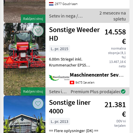
• Zo uit het werk!
2977 Goudriaan
2 mesecev na
Setev in nega /
spletu
Rabljeni stroj
Sonstige
Sonstige Weeder
14.558
HD
€
L. pr. 2015
normalna
stopnja (8,1
%)
6.00m Striegel inkl.
13.467,16 €
Krummenacher EPS5
neto
Sägerät Staubleche vor
Maschinencenter Sevelen AG
Striegel Einsatzbereit Setev
in nega Česala
9475 Sevelen
Setev in
Premium Plus prodajalec
Rabljeni stroj
nega /
Sonstige liner
21.381
Sonstige
4000
€
L. pr. 2013
DDV ni
terjalen
== Flere oplysninger (DK) ==