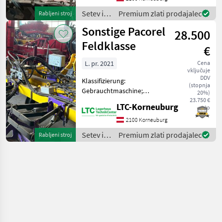
Unterflur Abflämmger#t EC
Setev in
Premium zlati prodajalec
Rabljeni stroj
3200 4 x 75, mit Rädern u
nega /
Sonstige Pacorel
Gassc
28.500
Sonstige
Feldklasse
€
L. pr. 2021
Cena
vključuje
DDV
Klassifizierung:
(stopnja
Gebrauchtmaschine;
20%)
Service Historie: Ja; Anzahl
23.750 €
LTC-Korneuburg
neto
Vorbesitzer: 1; Weitere
Maschinenmerkmale: wenig
2100 Korneuburg
gefahren, neuwertig,
Setev in
Premium zlati prodajalec
Rabljeni stroj
Kameragesteuert
nega /
Privatverkauf
Sonstige