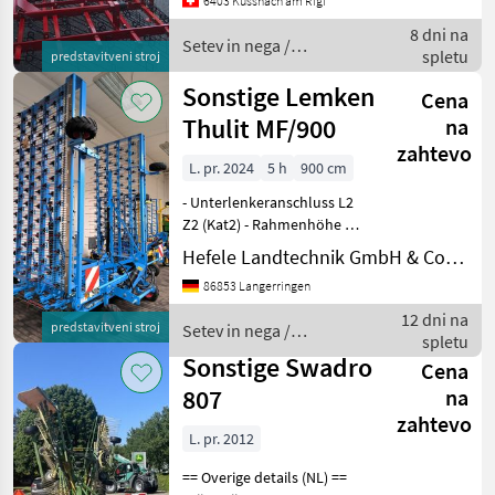
6403 Küssnach am Rigi
8 dni na
Setev in nega /
spletu
predstavitveni stroj
Sonstige
Sonstige Lemken
Cena
Thulit MF/900
na
zahtevo
L. pr. 2024
5 h
900 cm
- Unterlenkeranschluss L2
Z2 (Kat2) - Rahmenhöhe 45
cm - Strichabstand 31, 25
Hefele Landtechnik GmbH & Co.KG
mm - 8 Reihen Zinken, 4
86853 Langerringen
Balken - Hydraulischer
stufenloser Zinkendruck 0,
12 dni na
predstavitveni stroj
Setev in nega /
1 - 5 kg -
spletu
Sonstige
Sonstige Swadro
Cena
807
na
zahtevo
L. pr. 2012
== Overige details (NL) ==