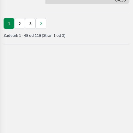
Sonstige
Reitbahnplaner 180cm
Arbeitsbre
1
2
3
Zadetek
1
-
48
od
116
(Stran 1 od 3)