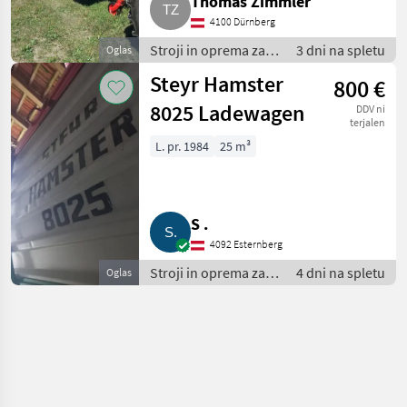
Thomas Zimmler
4100 Dürnberg
Stroji in oprema za
3 dni na spletu
Oglas
žetev in spravilo /
Steyr Hamster
800 €
Nakladalna prikolica
8025 Ladewagen
DDV ni
terjalen
L. pr. 1984
25 m³
S .
4092 Esternberg
Stroji in oprema za
4 dni na spletu
Oglas
žetev in spravilo /
Nakladalna prikolica