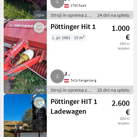
4760 Raab
Stroji in oprema za
24 dni na spletu
Oglas
žetev in spravilo /
Pöttinger Hit 1
1.000
Nakladalna
prikolica
€
L. pr. 1961
15 m³
DDV ni
terjalen
J .
5424 Rengerberg
Stroji in oprema za
25 dni na spletu
Oglas
žetev in spravilo /
Pöttinger HIT 1
2.600
Nakladalna
prikolica
Ladewagen
€
DDV ni
terjalen