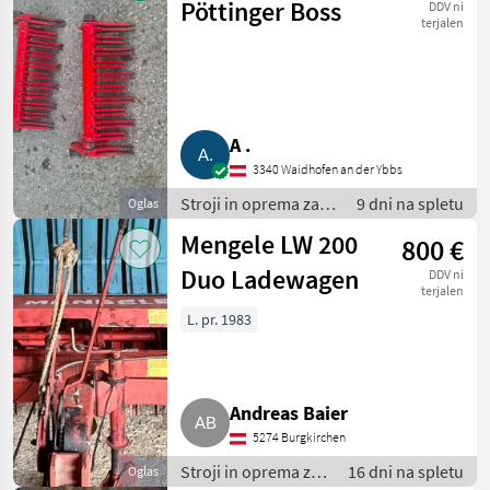
Pöttinger Boss
DDV ni
terjalen
A .
3340 Waidhofen an der Ybbs
Stroji in oprema za
9 dni na spletu
Oglas
žetev in spravilo /
Mengele LW 200
800 €
Nakladalna prikolica
Duo Ladewagen
DDV ni
terjalen
L. pr. 1983
Andreas Baier
5274 Burgkirchen
Stroji in oprema za
16 dni na spletu
Oglas