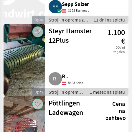
Sepp Sulzer
3153 Eschenau
Stroji in oprema za
11 dni na spletu
Oglas
žetev in spravilo /
Steyr Hamster
1.100
Nakladalna
prikolica
12Plus
€
DDV ni
terjalen
R .
5425 Krispl
Stroji in oprema
1 mesec na spletu
Oglas
za žetev in
Pöttlingen
Cena
spravilo /
Nakladalna
na
Ladewagen
prikolica
zahtevo