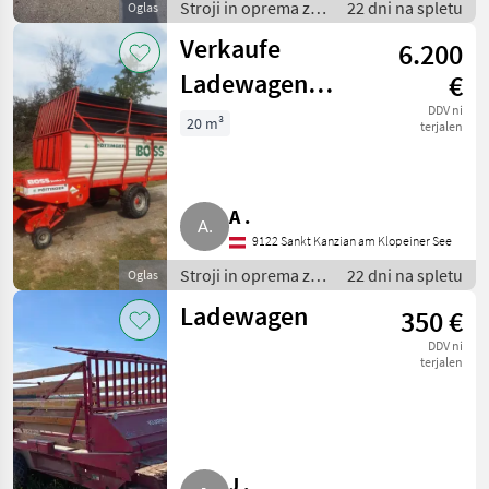
Stroji in oprema za
22 dni na spletu
Oglas
žetev in spravilo /
Verkaufe
6.200
Nakladalna
prikolica
Ladewagen
€
Pöttinger Boss
DDV ni
20 m³
terjalen
A .
9122 Sankt Kanzian am Klopeiner See
Stroji in oprema za
22 dni na spletu
Oglas
žetev in spravilo /
Ladewagen
350 €
Nakladalna
prikolica
DDV ni
terjalen
J .