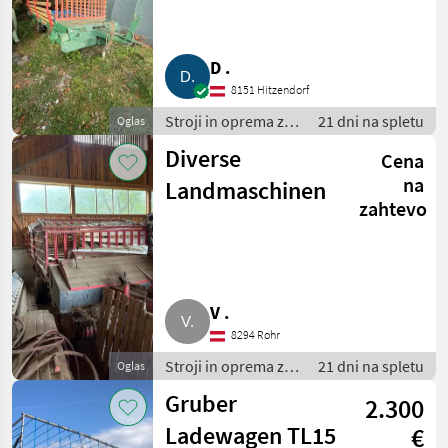
D .
8151 Hitzendorf
Stroji in oprema za
21 dni na spletu
Oglas
žetev in spravilo /
Diverse
Cena
Nakladalna
prikolica
na
Landmaschinen
zahtevo
V .
8294 Rohr
Stroji in oprema za
21 dni na spletu
Oglas
žetev in spravilo /
Gruber
2.300
Nakladalna
prikolica
Ladewagen TL15
€