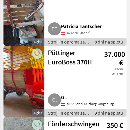
Patricia Tantscher
8712 Niklasdorf
Stroji in oprema za
8 dni na spletu
Oglas
žetev in spravilo /
Pöttinger
37.000
Nakladalna prikolica
EuroBoss 370H
€
DDV ni
terjalen
G .
5162 Bezirk Salzburg-Umgebung
Stroji in oprema za
9 dni na spletu
Oglas
žetev in spravilo /
Förderschwingen
350 €
Nakladalna prikolica