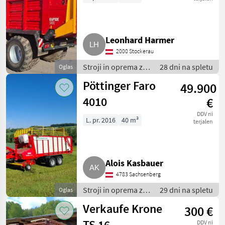
Leonhard Harmer
2000 Stockerau
Stroji in oprema za
28 dni na spletu
Oglas
žetev in spravilo /
Pöttinger Faro
49.900
Nakladalna
prikolica
4010
€
DDV ni
L. pr. 2016
40 m³
terjalen
Alois Kasbauer
4783 Sachsenberg
Stroji in oprema za
29 dni na spletu
Oglas
žetev in spravilo /
Verkaufe Krone
300 €
Nakladalna
prikolica
TS 16
DDV ni