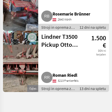
Rosemarie Brünner
2640 Wörth
Stroji in oprema za
12 dni na spletu
Oglas
žetev in spravilo /
Lindner T3500
1.500
Nakladalna
prikolica
Pickup Otto
€
Gruber
DDV ni
terjalen
Roman Riedl
3213 Frankenfels
Stroji in oprema za
13 dni na spletu
Oglas
žetev in spravilo /
Nakladalna
prikolica