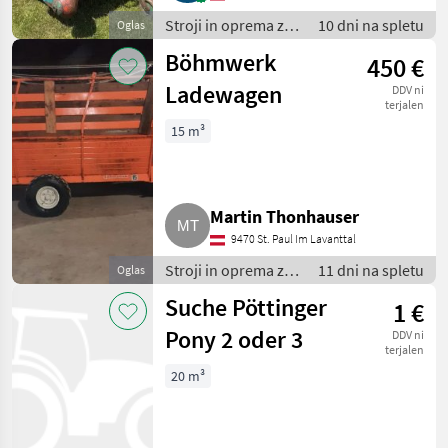
Stroji in oprema za
10 dni na spletu
Oglas
žetev in spravilo /
Böhmwerk
450 €
Nakladalna
prikolica
Ladewagen
DDV ni
terjalen
15 m³
Martin Thonhauser
9470 St. Paul Im Lavanttal
Stroji in oprema za
11 dni na spletu
Oglas
žetev in spravilo /
Suche Pöttinger
1 €
Nakladalna
prikolica
Pony 2 oder 3
DDV ni
terjalen
20 m³