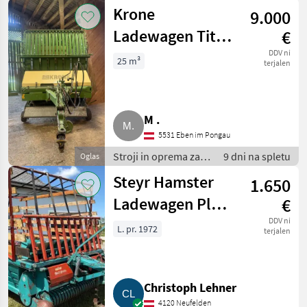
žetev in spravilo /
Krone
9.000
Nakladalna
prikolica
Ladewagen Titan
€
4/25
DDV ni
25 m³
terjalen
M .
5531 Eben im Pongau
Stroji in oprema za
9 dni na spletu
Oglas
žetev in spravilo /
Steyr Hamster
1.650
Nakladalna prikolica
Ladewagen Plus
€
12
DDV ni
L. pr. 1972
terjalen
Christoph Lehner
4120 Neufelden