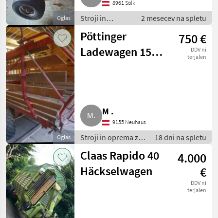
8961 Sölk
Stroji in
2 mesecev na spletu
Oglas
oprema za
Pöttinger
750 €
žetev in
spravilo /
Ladewagen 15
DDV ni
Nakladalna
terjalen
m³ Topzustand!
prikolica
M .
9155 Neuhaus
Stroji in oprema za
18 dni na spletu
Oglas
žetev in spravilo /
Claas Rapido 40
4.000
Nakladalna
prikolica
Häckselwagen
€
DDV ni
terjalen