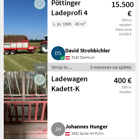
Pöttinger
15.500
prikolica
Ladeprofi 4
€
DDV ni
L. pr. 1995
45 m³
terjalen
Stara cena
16.500 €
David Strohbichler
5162 Obertrum
Stroji in
3 mesecev na spletu
Oglas
oprema za
Ladewagen
400 €
žetev in
spravilo /
Kadett-K
DDV ni
Nakladalna
terjalen
prikolica
Johannes Hunger
4582 Spital Am Pyhrn