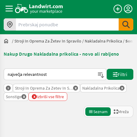
Prebrskaj ponudbe
/
Stroji In Oprema Za Žetev In Spravilo
/
Nakladalna Prikolica
/
Sonst
Nakup Drugo Nakladalna prikolica - novo ali rabljeno
Tako je razvrščeno na Landwirt.com
Filtri
x
x
x
Stroji In Oprema Za Zetev In Spravilo
Nakladalna Prikolica
x
x
Sonstige
Izbriši vse filtre
Seznam
Mreža