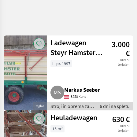
Ladewagen
3.000
Steyr Hamster
€
8016
DDV ni
L. pr. 1997
terjalen
Markus Seeber
6250 Kundl
Stroji in oprema za
6 dni na spletu
Oglas
žetev in spravilo /
Heuladewagen
630 €
Nakladalna prikolica
DDV ni
15 m³
terjalen