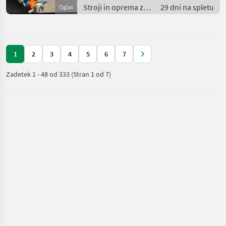
Stroji in oprema za
29 dni na spletu
Oglas
žetev in spravilo /
Nakladalna
prikolica
1
2
3
4
5
6
7
Zadetek
1
-
48
od
333
(Stran 1 od 7)