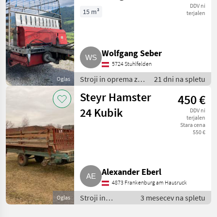
DDV ni
15 m³
terjalen
Wolfgang Seber
5724 Stuhlfelden
Stroji in oprema za
21 dni na spletu
Oglas
žetev in spravilo /
Steyr Hamster
450 €
Nakladalna
prikolica
24 Kubik
DDV ni
terjalen
Stara cena
550 €
Alexander Eberl
4873 Frankenburg am Hausruck
Stroji in
3 mesecev na spletu
Oglas
oprema za