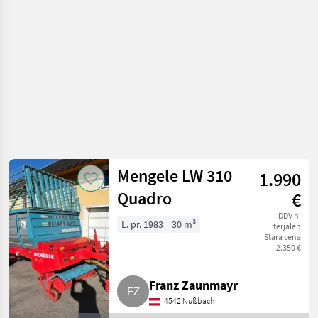
žetev in
spravilo /
Nakladalna
prikolica
Mengele LW 310
1.990
Quadro
€
DDV ni
L. pr. 1983
30 m³
terjalen
Stara cena
2.350 €
Franz Zaunmayr
4542 Nußbach