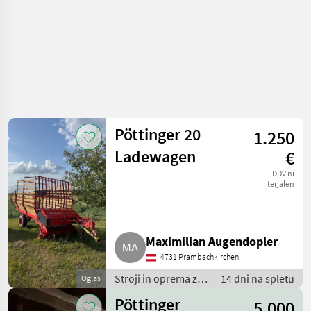
Pöttinger 20
1.250
Ladewagen
€
DDV ni
terjalen
Maximilian Augendopler
4731 Prambachkirchen
Stroji in oprema za
14 dni na spletu
Oglas
žetev in spravilo /
Pöttinger
5.000
Nakladalna