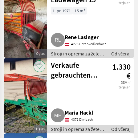
terjalen
L. pr. 1971
15 m³
Rene Lasinger
4273 Unterweißenbach
Stroji in oprema za žetev
Od včeraj
Oglas
in spravilo / Nakladalna
Verkaufe
1.330
prikolica
gebrauchten
€
Ladewagen
DDV ni
terjalen
Steyr Hamster
8023
Maria Hackl
4371 Dimbach
Stroji in oprema za žetev
Od včeraj
Oglas
in spravilo / Nakladalna