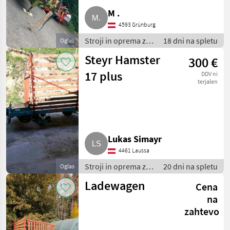
M .
4593 Grünburg
Stroji in oprema za
18 dni na spletu
Oglas
žetev in spravilo /
Steyr Hamster
300 €
Nakladalna
prikolica
17 plus
DDV ni
terjalen
Lukas Simayr
4461 Laussa
Stroji in oprema za
20 dni na spletu
Oglas
žetev in spravilo /
Ladewagen
Cena
Nakladalna
prikolica
na
zahtevo