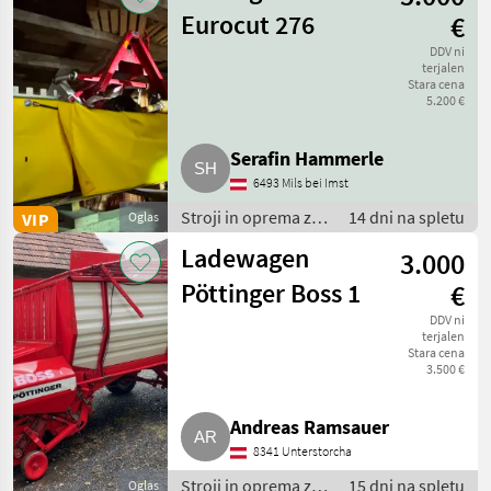
prikolica
Eurocut 276
€
DDV ni
terjalen
Stara cena
5.200 €
Serafin Hammerle
6493 Mils bei Imst
Stroji in oprema za
14 dni na spletu
VIP
Oglas
žetev in spravilo /
Ladewagen
3.000
Nakladalna
prikolica
Pöttinger Boss 1
€
DDV ni
terjalen
Stara cena
3.500 €
Andreas Ramsauer
8341 Unterstorcha
Stroji in oprema za
15 dni na spletu
Oglas