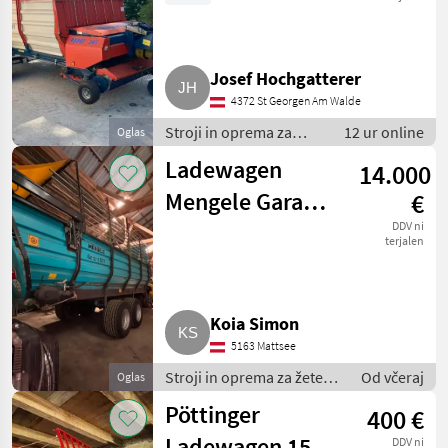
Sonstige
Avlesservogn
MARKETPLACE
Josef Hochgatterer
4372 St Georgen Am Walde
Ponudbe
Mali
Marketplace
trgovcev
oglasi
Stroji in oprema za
12 ur online
Oglas
žetev in spravilo /
Ladewagen
14.000
Nakladalna prikolica
Mengele Garant
€
537
DDV ni
terjalen
Koia Simon
5163 Mattsee
Stroji in oprema za žetev
Od včeraj
Oglas
in spravilo / Nakladalna
Pöttinger
400 €
prikolica
Ladewagen 15
DDV ni