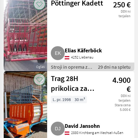
Pöttinger Kadett
250 €
Nakladalna
prikolica
DDV ni
terjalen
Elias Käferböck
4252 Liebenau
Stroji in oprema za
29 dni na spletu
Oglas
žetev in spravilo /
Trag 28H
4.900
Nakladalna
prikolica
prikolica za
€
prevoz pridelka
DDV ni
L. pr. 1998
30 m³
terjalen
Stara cena
5.000 €
David Jansohn
2880 Kirchberg am Wechsel-Außen