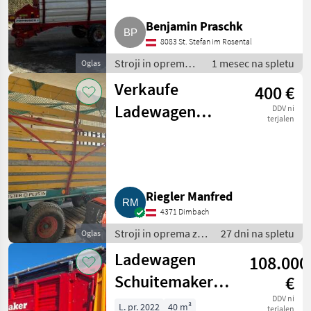
Benjamin Praschk
8083 St. Stefan im Rosental
Stroji in oprema
1 mesec na spletu
Oglas
za žetev in
Verkaufe
400 €
spravilo /
Nakladalna
Ladewagen
DDV ni
prikolica
terjalen
Steyr Hamster
Plus 15
Riegler Manfred
4371 Dimbach
Stroji in oprema za
27 dni na spletu
Oglas
žetev in spravilo /
Ladewagen
108.000
Nakladalna
prikolica
Schuitemaker
€
Rapide 5800 S
DDV ni
L. pr. 2022
40 m³
terjalen