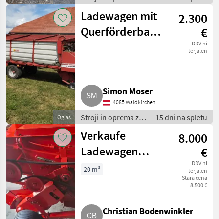
žetev in spravilo /
Ladewagen mit
2.300
Nakladalna
prikolica
Querförderband
€
Pöttinger
DDV ni
terjalen
Erntewagen 2
Simon Moser
4085 Waldkirchen
Stroji in oprema za
15 dni na spletu
Oglas
žetev in spravilo /
Verkaufe
8.000
Nakladalna
prikolica
Ladewagen
€
Pöttinger Pony 2
DDV ni
20 m³
terjalen
Stara cena
8.500 €
Christian Bodenwinkler