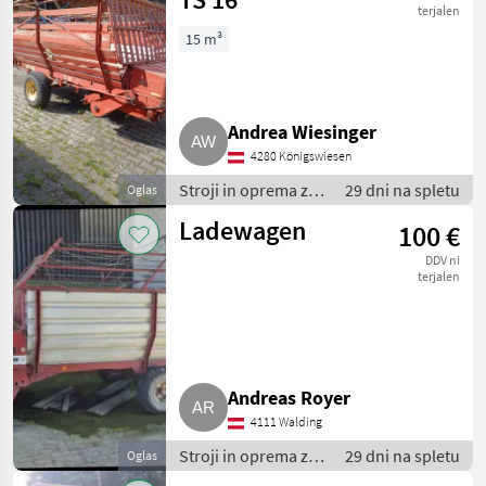
terjalen
15 m³
Andrea Wiesinger
4280 Königswiesen
Stroji in oprema za
29 dni na spletu
Oglas
žetev in spravilo /
Ladewagen
100 €
Nakladalna
prikolica
DDV ni
terjalen
Andreas Royer
4111 Walding
Stroji in oprema za
29 dni na spletu
Oglas
žetev in spravilo /