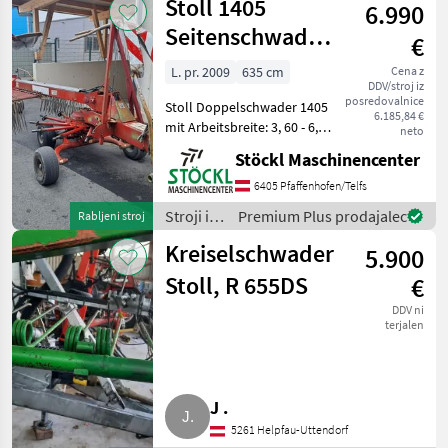
Stoll 1405
6.990
za žetev
in
Seitenschwader
€
spravilo
Doppel
/ Stoll
L. pr. 2009
635 cm
Cena z
DDV/stroj iz
posredovalnice
Stoll Doppelschwader 1405
6.185,84 €
mit Arbeitsbreite: 3, 60 - 6,
neto
35m 12 Zinkenarme je
Stöckl Maschinencenter
Kreisel 4 Doppelzinken je
Zinkenarm Warntafeln mit
6405 Pfaffenhofen/Telfs
Beleuchtung Gelenkwelle. (
Stroji in
Premium Plus prodajalec
Rabljeni stroj
a) stran
oprema
Kreiselschwader
5.900
za žetev
in
Stoll, R 655DS
€
spravilo
DDV ni
/ Stoll
terjalen
J .
5261 Helpfau-Uttendorf