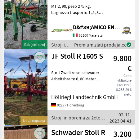
MT 2, 90, peso 275 kg,
larghezza trasporto 1, 5, 8
bracci con 3 molle, cardano
Stroji in oprema za žetev in
D&#39;AMICO ENGLES SRL
spravilo Vrtavkasti
62100 Macerata
zgrabljalnik
Stroji in
Premium zlati prodajalec
Rabljeni stroj
oprema
JF Stoll R 1605 S
9.800
za žetev
in
€
spravilo
Stoll Zweikreiselschwader
/ Stoll
Cena
Arbeitsbreite 6, 80 Meter
vključuje
Lenkachse Gelenkwelle
DDV (19%)
8.235,29 €
Stroji in oprema za žetev in
neto
Höllriegl Landtechnik GmbH
spravilo Vrtavkasti
zgrabljalnik
92277 Hohenburg
02-11-
Stroji in oprema za žetev
2023 04:41
Nova naprava
in spravilo / Stoll
Schwader Stoll R
3.200