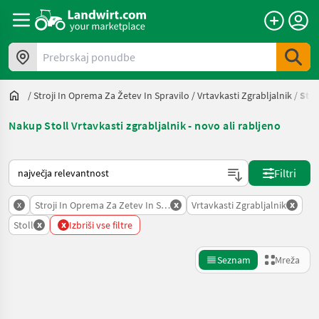
Prebrskaj ponudbe
/
Stroji In Oprema Za Žetev In Spravilo
/
Vrtavkasti Zgrabljalnik
/
Stol
Nakup Stoll Vrtavkasti zgrabljalnik - novo ali rabljeno
Tako je razvrščeno na Landwirt.com
Filtri
x
x
x
Stroji In Oprema Za Zetev In Spravilo
Vrtavkasti Zgrabljalnik
x
x
Stoll
Izbriši vse filtre
Seznam
Mreža