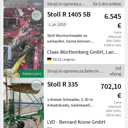
Stroji in oprema za
Še 5 dni online
Oglas
žetev in spravilo /
Stoll R 1405 SB
6.545
Vrtavkasti
zgrabljalnik
€
L. pr. 2010
Cena
Stoll Wurmschwader zu
vključuje
verkaufen. Gerne können
DDV (19%)
5.500 € neto
Sie zu einer Besichtigung /
Claas Württemberg GmbH, Langenau
Probelauf vorbeikommen.
Alle Angaben ohne Gewähr;
89129 Langenau
Zwischenverkauf
Od
vorbehalten; Besuchen
Stroji in oprema za žetev in
včeraj
Rabljeni stroj
spravilo / Stoll
Stoll R 335
702,10
€
1-Kreisel-Schwader, 3, 30 m
Cena
Arbeitsbreite, Gelenkwelle
vključuje
Stroji in oprema za žetev in
DDV (19%)
590 € neto
spravilo Vrtavkasti
LVD - Bernard Krone GmbH
zgrabljalnik