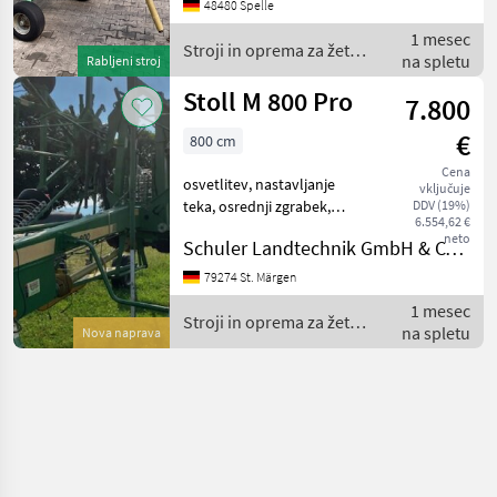
48480 Spelle
1 mesec
Stroji in oprema za žetev
na spletu
Rabljeni stroj
in spravilo / Stoll
Stoll M 800 Pro
7.800
€
800 cm
Cena
osvetlitev, nastavljanje
vključuje
teka, osrednji zgrabek,
DDV (19%)
6.554,62 €
vodljiva os, : osrednji
neto
Schuler Landtechnik GmbH & CO KG
zgrabek Stroji in oprema za
žetev in spravilo Vrtavkasti
79274 St. Märgen
zgrabljalnik
1 mesec
Stroji in oprema za žetev
na spletu
Nova naprava
in spravilo / Stoll