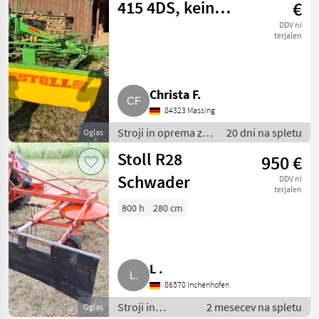
415 4DS, kein
€
Kuhn
DDV ni
terjalen
Christa F.
84323 Massing
Stroji in oprema za
20 dni na spletu
Oglas
žetev in spravilo /
Stoll R28
950 €
Vrtavkasti
zgrabljalnik
Schwader
DDV ni
terjalen
800 h
280 cm
L .
86570 Inchenhofen
Stroji in
2 mesecev na spletu
Oglas