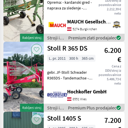
DDV/stroj iz
Oprema: - kardanski gred -
335
posredovalnice
naprava za sledenje -
2.212,39 €
zaščitni lok - tipalno kolo -
neto
MARKETPLACE
tritočkovni priklop -
MAUCH Gesellschaft m.b.H. & Co.KG
pokrivalo za kup -
Ponudbe
Mali
Marketplace
5274 Burgkirchen
mehansko nastavljanje
trgovcev
oglasi
višine - 10 ročic z 4
Stroji in
Premium zlati prodajalec
Rabljeni stroj
oprema
Stoll R 365 DS
6.200
za žetev
in
€
L. pr. 2011
300 h
365 cm
spravilo
/ Stoll
Cena z
DDV/stroj iz
gebr. JF-Stoll Schwader
posredovalnice
R365DS - Tandemachse -
5.486,73 €
Schwadtuch - Gelenkwelle
neto
voll funktionsfähig und
Hochkofler GmbH
einsatzbereit. Standort:
8551 Wies
8551 Wies priklopni
zgrabljalnik, ta
Stroji in
Premium Plus prodajalec
Rabljeni stroj
oprema
Stoll 1405 S
7.200
za žetev
in