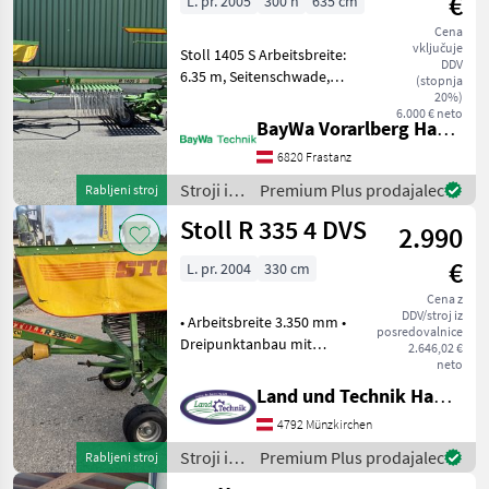
€
L. pr. 2005
300 h
635 cm
spravilo
/ Stoll
Cena
vključuje
Stoll 1405 S Arbeitsbreite:
DDV
6.35 m, Seitenschwade,
(stopnja
Tastrad 18.5x8.5-8, 2 Kreisel
20%)
6.000 € neto
mit je 12 Zinkenarme, 4
BayWa Vorarlberg HandelsGmbH BayWa Technik
Doppelzinken je Zinkenarm
6820 Frastanz
Beleuchtung, Zapfwelle,
Schwadtu
Stroji in
Premium Plus prodajalec
Rabljeni stroj
oprema
Stoll R 335 4 DVS
2.990
za žetev
in
€
L. pr. 2004
330 cm
spravilo
/ Stoll
Cena z
DDV/stroj iz
• Arbeitsbreite 3.350 mm •
posredovalnice
Dreipunktanbau mit
2.646,02 €
Schwenkbock • 10
neto
abnehmbare Zinkenarme •
Land und Technik HandelsgesmbH
Schwadtuch verstellbar •
4792 Münzkirchen
Breitreifen 15x6, 5 -8 •
Tastrad • klappbare
Stroji in
Premium Plus prodajalec
Rabljeni stroj
oprema