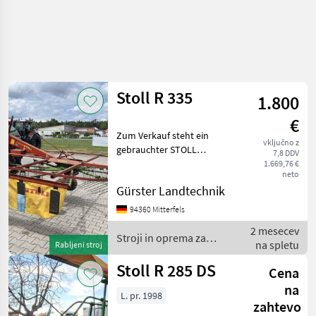
Stoll R 335
1.800
€
Zum Verkauf steht ein
vključno z
gebrauchter STOLL
7,8 DDV
SCHWADER R 335 DVE.
1.669,76 €
neto
Zustand ist gepflegt und
Gürster Landtechnik
voll funktionsfähig. Baujahr
ist auf dem Typenschild
94360 Mitterfels
nicht mehr lesbar. priklo
2 mesecev
Stroji in oprema za
na spletu
Rabljeni stroj
žetev in spravilo / Stoll
Stoll R 285 DS
Cena
na
L. pr. 1998
zahtevo