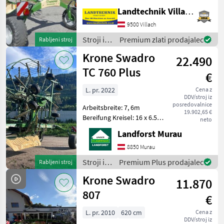
zgrabljalnik, z ISOBUS-
Landtechnik Villach GmbH
priključkom in
upravljanjem DS 50,
9500 Villach
električno nastavljanje
Stroji in
Premium zlati prodajalec
Rabljeni stroj
višine rotacijskih koles in h
oprema
Krone Swadro
22.490
za žetev
in
TC 760 Plus
€
spravilo
/ Krone
L. pr. 2022
Cena z
DDV/stroj iz
posredovalnice
Arbeitsbreite: 7, 6m
19.902,65 €
Bereifung Kreisel: 16 x 6.50 -
neto
8 Bereifung Fahrwerk:
Landforst Murau
15.0/55-17
Höhenverstellung
8850 Murau
Arbeitsbreitenverstellung
Stroji in
Premium Plus prodajalec
Rabljeni stroj
inkl. Gelenkwelle
oprema
Krone Swadro
Beleuchtung Einzelkr
11.870
za žetev
in
807
€
spravilo
/ Krone
L. pr. 2010
620 cm
Cena z
DDV/stroj iz