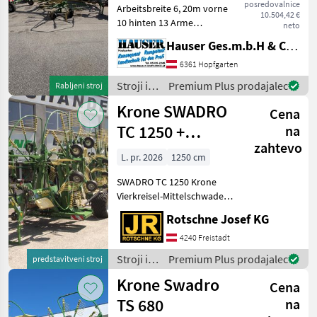
posredovalnice
Arbeitsbreite 6, 20m vorne
10.504,42 €
10 hinten 13 Arme
neto
Schwadbreite 80- 140cm
Hauser Ges.m.b.H & Co.KG
gelenktes Fahrwerk
Weitwinkelgelenkwelle 4
6361 Hopfgarten
Zinkenreihen Klappzinken 6
Stroji in
Premium Plus prodajalec
Rabljeni stroj
Rad Fahrwerk falls
oprema
Krone SWADRO
Cena
za žetev
in
TC 1250 +
na
spravilo
zahtevo
Elektropaket!
/ Krone
L. pr. 2026
1250 cm
SWADRO TC 1250 Krone
Vierkreisel-Mittelschwader
Arbeitsbreite 9.800 bis
Rotschne Josef KG
12.500 mm Schwadbreite c.
1.200 bis 2.200 mm
4240 Freistadt
Kreiselhöhenverstellung
Stroji in
Premium Plus prodajalec
predstavitveni stroj
per Elektrom
oprema
Krone Swadro
Cena
za žetev
in
TS 680
na
spravilo