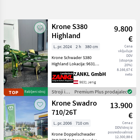
Natančnejše
iskanje
Krone S380
9.800
Kategorija
Država
Filtri
4
Highland
€
Prikaži
L. pr. 2024
2 h
380 cm
Cena
TRENUTNA
Ponastavi
239
vključuje
POT
DDV
rezultatov
Krone Schwader S380
(stopnja
Kmetijska
Highland Lokacija: 9631
20%)
tehnika
Jenig 7 - Delovna širina 380
8.166,67 €
ZANKL GmbH
neto
Stroji In
cm - Tandemsko podvozje -
Oprema
Opazovalno kolo - Blažilne
9631 Jenig
Za Zetev
prečke - Vrtljivi nosilec -
In
Stroji in
Premium Plus prodajalec
TOP
Rabljeni stroj
Kardanska
Spravilo
oprema
Krone Swadro
13.900
Vrtavkasti
za žetev
Zgrabljalnik
in
710/26T
€
spravilo
Krone
/ Krone
L. pr. 2006
710 cm
Cena z
DDV/stroj iz
IZBERITE
posredovalnice
Krone Doppelschwader
KATEGORIJO
12.300,88 €