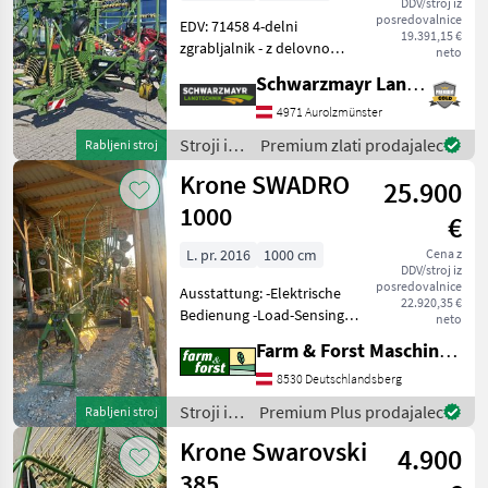
DDV/stroj iz
posredovalnice
EDV: 71458 4-delni
19.391,15 €
zgrabljalnik - z delovno
neto
širino 13, 5 m - z 2-
Schwarzmayr Landtechnik GmbH - Aurolzmünster
točkovnim priklopom - s 4 x
13 ročaji z zobmi, vsak z 4
4971 Aurolzmünster
dvojnimi zobmi - s
Stroji in
Premium zlati prodajalec
Rabljeni stroj
štirikolesnim podvozjem
oprema
Krone SWADRO
25.900
za žetev
in
1000
€
spravilo
/ Krone
L. pr. 2016
1000 cm
Cena z
DDV/stroj iz
posredovalnice
Ausstattung: -Elektrische
22.920,35 €
Bedienung -Load-Sensing-
neto
fähig -Hydraulische
Farm & Forst Maschinenhandel GmbH. u. CoKG
Arbeitsbreitenverstellung
-8 Tasträder pro Kreisel -
8530 Deutschlandsberg
Elektrische
Stroji in
Premium Plus prodajalec
Rabljeni stroj
Arbeitstiefenverstellung
oprema
Krone Swarovski
4.900
za žetev
in
385