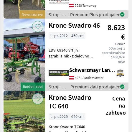
1.300mm - Transportbreite
5580 Tamsweg
ca. 1.850mm - Gewicht ca.
Stroji in
Premium Plus prodajalec
Nova naprava
490kg - Kreiseldurchm
oprema
Krone Swadro 46
8.623
za žetev
in
€
L. pr. 2012
460 cm
spravilo
/ Krone
Cena z
DDV/stroj iz
EDV: 69340 Vrtljivi
posredovalnice
zgrabljalnik - z delovno
7.630,97 €
širino 4, 6 m - s tandemsko
neto
osjo - s podporno kolesom
Schwarzmayr Landtechnik GmbH - Aurolzmünster
- s pokrivno tkanino - z 13
4971 Aurolzmünster
ročaji z vilicami, od katerih
je 7 zl
Stroji in
Premium zlati prodajalec
Rabljeni stroj
oprema
Krone Swadro
Cena
za žetev
in
TC 640
na
spravilo
zahtevo
/ Krone
L. pr. 2025
640 cm
Krone Swadro TC640 -