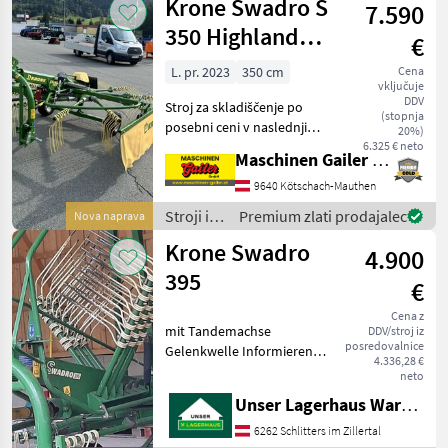
Krone Swadro S
7.590
za žetev
in
350 Highland
€
spravilo
enokrožni
/ Krone
L. pr. 2023
350 cm
Cena
vključuje
zgrabljalnik
DDV
Stroj za skladiščenje po
(stopnja
posebni ceni v naslednji
20%)
izvedbi: * Delovna širina 350
6.325 € neto
Maschinen Gailer GmbH
cm * Lastna teža le
približno 465 kg (osnovna
9640 Kötschach-Mauthen
oprema) * Premer vrtiljaka
Stroji in
Premium zlati prodajalec
Nova naprava
270 cm * De
oprema
Krone Swadro
4.900
za žetev
in
395
€
spravilo
/ Krone
Cena z
mit Tandemachse
DDV/stroj iz
posredovalnice
Gelenkwelle Informieren
4.336,28 €
Sie sich bitte vor Fahrt-
neto
Antritt telefonisch, ob die
Unser Lagerhaus Warenhandelsges.m.b.H.
von Ihnen angefragte
Maschine aktuell bei uns
6262 Schlitters im Zillertal