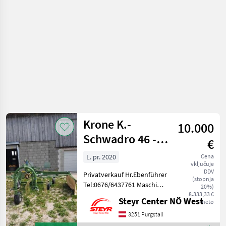
za žetev
in
spravilo
/ Krone
Krone K.-
10.000
Schwadro 46 -
€
PRIVAT
L. pr. 2020
Cena
vključuje
DDV
Privatverkauf Hr.Ebenführer
(stopnja
Tel:0676/6437761 Maschine
20%)
steht beim Kunden
8.333,33 €
Steyr Center NÖ West
neto
zuhause Bitte alle Fragen ,
gleich direkt mit dem
3251 Purgstall
Besitzer ausmachen Stroji