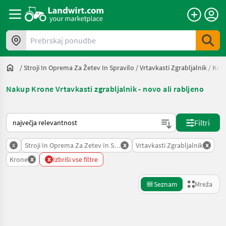
Prebrskaj ponudbe
/
Stroji In Oprema Za Žetev In Spravilo
/
Vrtavkasti Zgrabljalnik
/
Kro
Nakup Krone Vrtavkasti zgrabljalnik - novo ali rabljeno
Tako je razvrščeno na Landwirt.com
Filtri
x
x
x
Stroji In Oprema Za Zetev In Spravilo
Vrtavkasti Zgrabljalnik
x
x
Krone
Izbriši vse filtre
Seznam
Mreža