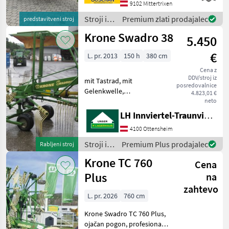
680cm auf 760cm - 13
9102 Mittertrixen
Zinkenarme mit je 4
Stroji in
Premium zlati prodajalec
predstavitveni stroj
Doppelzinken - 6-R
oprema
Krone Swadro 38
5.450
za žetev
in
€
L. pr. 2013
150 h
380 cm
spravilo
/ Krone
Cena z
DDV/stroj iz
mit Tastrad, mit
posredovalnice
Gelenkwelle,
4.823,01 €
Schwadtuchklappung mit
neto
Federnunterstützung
LH Innviertel-Traunviertel-Urfahr eGen, Ottensheim
priklopni zgrabljalnik,
4100 Ottensheim
tandem os, Stroji in oprema
za žetev in spravilo
Stroji in
Premium Plus prodajalec
Rabljeni stroj
Vrtavkasti zgrabljalni
oprema
Krone TC 760
Cena
za žetev
in
Plus
na
spravilo
zahtevo
/ Krone
L. pr. 2026
760 cm
Krone Swadro TC 760 Plus,
ojačan pogon, profesionalni