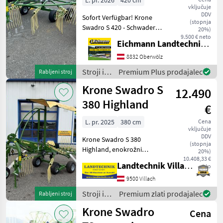
L. pr. 2026
420 cm
vključuje
DDV
Sofort Verfügbar! Krone
(stopnja
Swadro S 420 - Schwader
20%)
Ausstattung & Details: - 3-
9.500 € neto
Eichmann Landtechnik GmbH
Punktanbau Kat. II -
Dämpferstreben mit
8832 Oberwölz
innenliegenden
Stroji in
Premium Plus prodajalec
Rabljeni stroj
Druckfedern -
oprema
Krone Swadro S
Selbstzentrier
12.490
za žetev
in
380 Highland
€
spravilo
/ Krone
L. pr. 2025
380 cm
Cena
vključuje
DDV
Krone Swadro S 380
(stopnja
Highland, enokrožni
20%)
zgrabljalnik s tandemsko
10.408,33 €
Landtechnik Villach GmbH
neto
osjo, 5 zložljivih ročajev z
zobmi, 4 dvojna dvigalna
9500 Villach
vilica na roko, sprednje
Stroji in
Premium zlati prodajalec
Rabljeni stroj
opazovalno kolo, vrtlj
oprema
Krone Swadro
Cena
za žetev