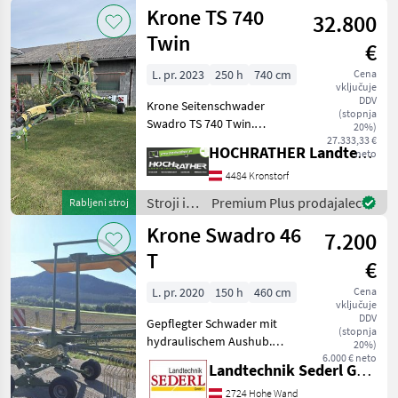
oprema
Krone TS 740
32.800
za žetev
in
Twin
€
spravilo
/ Krone
L. pr. 2023
250 h
740 cm
Cena
vključuje
DDV
Krone Seitenschwader
(stopnja
Swadro TS 740 Twin.
20%)
Zweipunkt-Anbaubock ( Kat
27.333,33 €
HOCHRATHER Landtechnik GmbH
neto
I/II) inkl. pendelnder
Aufhängung mittels
4484 Kronstorf
Kugelauge und Laufrolle.
Stroji in
Premium Plus prodajalec
Rabljeni stroj
Baujahr 2023, Ersteinsatz
oprema
Krone Swadro 46
2024
7.200
za žetev
in
T
€
spravilo
/ Krone
L. pr. 2020
150 h
460 cm
Cena
vključuje
DDV
Gepflegter Schwader mit
(stopnja
hydraulischem Aushub.
20%)
Tastrad Seitlich klappbare
6.000 € neto
Landtechnik Sederl GmbH
Zinkenarme
Weitwinkelgelenkwelle
2724 Hohe Wand