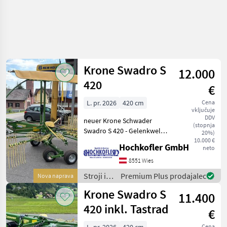
Krone Swadro S
12.000
420
€
L. pr. 2026
420 cm
Cena
vključuje
DDV
neuer Krone Schwader
(stopnja
Swadro S 420 - Gelenkwelle
20%)
- Schwadtuch -
10.000 €
Hochkofler GmbH
neto
Tandemachse - Tastrad -
Beleuchtung - Dämpfer
8551 Wies
sofort einsatzbereit Filiale
Stroji in
Premium Plus prodajalec
Nova naprava
Hasendorf stran
oprema
Krone Swadro S
11.400
za žetev
in
420 inkl. Tastrad
€
spravilo
/ Krone
Cena