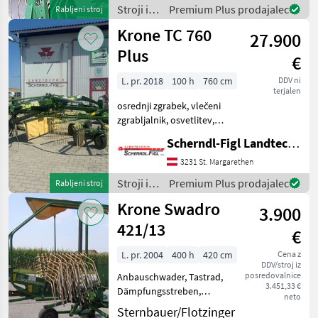
am Lager steht. Wir inse
Stroji in
Premium Plus prodajalec
Rabljeni stroj
oprema
Krone TC 760
27.900
za žetev
in
Plus
€
spravilo
/ Krone
L. pr. 2018
100 h
760 cm
DDV ni
terjalen
osrednji zgrabek, vlečeni
zgrabljalnik, osvetlitev,
tandem os, , razbremenitev
Scherndl-Figl Landtechnik
vzmeti, : osrednji zgrabek
Stroji in oprema za žetev in
3231 St. Margarethen
spravilo Vrtavkasti
Stroji in
Premium Plus prodajalec
Rabljeni stroj
zgrabljalnik
oprema
Krone Swadro
3.900
za žetev
in
421/13
€
spravilo
/ Krone
L. pr. 2004
400 h
420 cm
Cena z
DDV/stroj iz
posredovalnice
Anbauschwader, Tastrad,
3.451,33 €
Dämpfungsstreben,
neto
Gelenkwelle, 4 Zinken pro
Sternbauer/Flotzinger