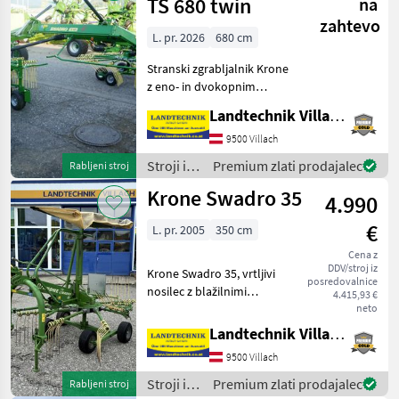
in
TS 680 twin
na
spravilo
zahtevo
/ Krone
L. pr. 2026
680 cm
Stranski zgrabljalnik Krone
z eno- in dvokopnim
odlaganjem, delovna širina
Landtechnik Villach GmbH
od 6, 8 m do 7, 6 m, 2 x 13
ročajev z zobmi, 8 ročajev z
9500 Villach
vilicami, ki se lahko
Stroji in
Premium zlati prodajalec
Rabljeni stroj
odklopijo, p
oprema
Krone Swadro 35
4.990
za žetev
in
€
L. pr. 2005
350 cm
spravilo
/ Krone
Cena z
DDV/stroj iz
Krone Swadro 35, vrtljivi
posredovalnice
nosilec z blažilnimi
4.415,93 €
oporami, tandemsko os,
neto
zložljiva zunanja roka,
Landtechnik Villach GmbH
centralno nastavljanje
9500 Villach
višine, kardanska gred,
takoj na voljo. Za doda
Stroji in
Premium zlati prodajalec
Rabljeni stroj