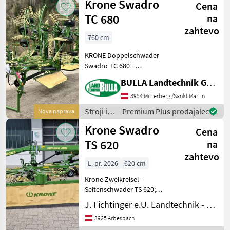
Krone Swadro
Cena
za žetev
in
TC 680
na
spravilo
zahtevo
/ Krone
760 cm
KRONE Doppelschwader
Swadro TC 680 +
mechanischer
BULLA Landtechnik GmbH
Arbeitsbreitenverstellung
bis 6, 8 Meter + 13
8954 Mitterberg /Sankt Martin
Zinkenarme je Kreisel +
Stroji in
Premium Plus prodajalec
Nova naprava
Tridemfahrwerk je Kreisel +
oprema
Krone Swadro
AS Bereifung 1
Cena
za žetev
in
TS 620
na
spravilo
zahtevo
/ Krone
L. pr. 2026
620 cm
Krone Zweikreisel-
Seitenschwader TS 620;
Kreiseldurchmesser 296cm,
J. Fichtinger e.U. Landtechnik - Metalltechnik
10 Zinkenarme vorne, 13
3925 Arbesbach
Zinkenarme hinten mit