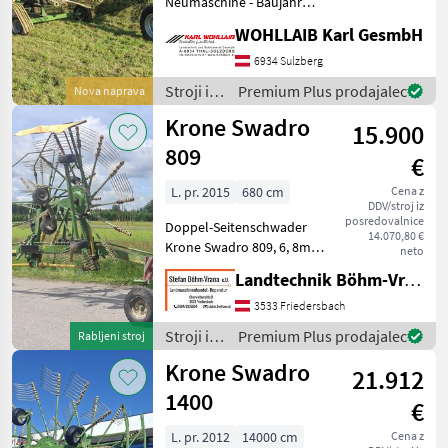
Neumaschine - Baujahr
2025 - Bereifung 10.0/75-
WOHLLAIB Karl GesmbH
15.3 - Achsschemel
Zwangslenkung - klappbare
6934 Sulzberg
Zinkenarme - 6-Rad-
Stroji in
Premium Plus prodajalec
Nova naprava
Kreiselfahrwerk mit
oprema
Krone Swadro
15.900
za žetev
in
809
€
spravilo
/ Krone
L. pr. 2015
680 cm
Cena z
DDV/stroj iz
posredovalnice
Doppel-Seitenschwader
14.070,80 €
Krone Swadro 809, 6, 8m
neto
Arbeitsbreite,
Landtechnik Böhm-Vrana GmbH
Kreiseldurchmesser
2x330cm, neues
3533 Friedersbach
Schwadtuch, nur 1 ew.
Stroji in
Premium Plus prodajalec
Rabljeni stroj
Steuergerät nötig,
oprema
Krone Swadro
Zwangslenkung über
21.912
za žetev
Achsschenke
in
1400
€
spravilo
/ Krone
L. pr. 2012
14000 cm
Cena z