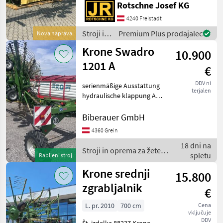
Rotschne Josef KG
Transportbreite 6.200 mm
Schwadbreite ca. 1.100 bis
4240 Freistadt
1.600 mm zehn Zinkenarme
Stroji in
Premium Plus prodajalec
Nova naprava
vorne, 13
oprema
Krone Swadro
10.900
za žetev
in
1201 A
€
spravilo
/ Krone
DDV ni
serienmäßige Ausstattung
terjalen
hydraulische klappung AS
Bereifung Stroji in oprema
za žetev in spravilo
Biberauer GmbH
Vrtavkasti zgrabljalnik
4360 Grein
18 dni na
Stroji in oprema za žetev
spletu
Rabljeni stroj
in spravilo / Krone
Krone srednji
15.800
zgrabljalnik
€
L. pr. 2010
700 cm
Cena
vključuje
DDV
Št. izdelka 88237 Krone