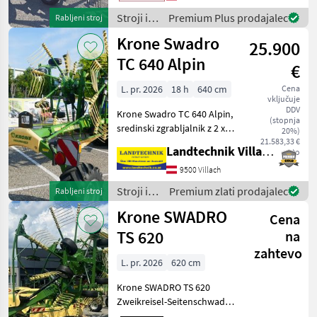
vlečeni zgrabljalnik,
Stroji in
Premium Plus prodajalec
Rabljeni stroj
tandem os, Stroji in oprema
oprema
Krone Swadro
za ž
25.900
za žetev
in
TC 640 Alpin
€
spravilo
/ Krone
L. pr. 2026
18 h
640 cm
Cena
vključuje
DDV
Krone Swadro TC 640 Alpin,
(stopnja
sredinski zgrabljalnik z 2 x
20%)
10 rokami, s zložljivimi
21.583,33 €
Landtechnik Villach GmbH
neto
zunanjimi zobmi, s
sredinskim zgrabljalnim
9500 Villach
platnom (nizka višina),
Stroji in
Premium zlati prodajalec
Rabljeni stroj
hidravlično nasta
oprema
Krone SWADRO
Cena
za žetev
in
TS 620
na
spravilo
zahtevo
/ Krone
L. pr. 2026
620 cm
Krone SWADRO TS 620
Zweikreisel-Seitenschwader
mit Einschwadablage