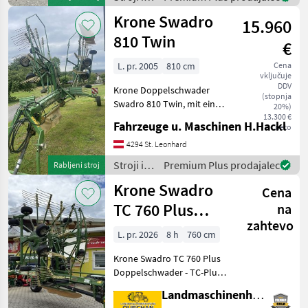
oprema
Krone Swadro
15.960
za žetev
in
810 Twin
€
spravilo
/ Krone
L. pr. 2005
810 cm
Cena
vključuje
DDV
Krone Doppelschwader
(stopnja
Swadro 810 Twin, mit einer
20%)
Arbeitsbreite je nach
13.300 €
Fahrzeuge u. Maschinen H.Hackl
neto
Einstellung 6, 8 m bei
Ablage von einer Schwad,
4294 St. Leonhard
und 8, 1m bei Ablage von
Stroji in
Premium Plus prodajalec
Rabljeni stroj
zwei Schwaden , mittler
oprema
Krone Swadro
Cena
za žetev
in
TC 760 Plus
na
spravilo
zahtevo
Doppelschwader
/ Krone
L. pr. 2026
8 h
760 cm
Krone Swadro TC 760 Plus
Doppelschwader - TC-Plus
Ausstattung - hydraulische
Landmaschinenhandel Ouschan Anton
Breitenverstellung von