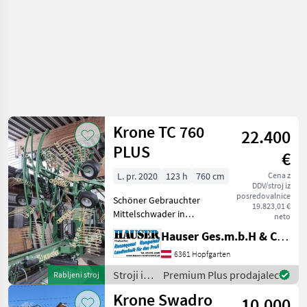
/ Krone
Krone TC 760
22.400
PLUS
€
L. pr. 2020
123 h
760 cm
Cena z
DDV/stroj iz
posredovalnice
Schöner Gebrauchter
19.823,01 €
Mittelschwader in
neto
Vollausstattung 6 Rad
Hauser Ges.m.b.H & Co.KG
Fahrwerk mittleres
Schwadtuch Elektrische
6361 Hopfgarten
Höhenverstellung
Stroji in
Premium Plus prodajalec
Rabljeni stroj
Hydraulische
oprema
Krone Swadro
Breitenverstellung Einkreis
10.000
za žetev