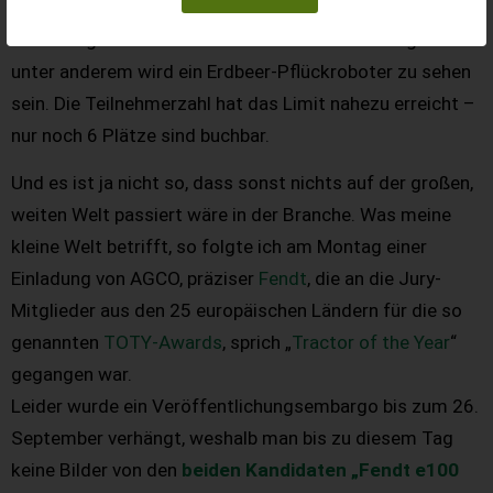
Alle verfügbaren 41 Ausstellungsplätze sind mit
zukunftsgewandeten Anbietern und Produkten gefüllt –
unter anderem wird ein Erdbeer-Pflückroboter zu sehen
sein. Die Teilnehmerzahl hat das Limit nahezu erreicht –
nur noch 6 Plätze sind buchbar.
Und es ist ja nicht so, dass sonst nichts auf der großen,
weiten Welt passiert wäre in der Branche. Was meine
kleine Welt betrifft, so folgte ich am Montag einer
Einladung von AGCO, präziser
Fendt
, die an die Jury-
Mitglieder aus den 25 europäischen Ländern für die so
genannten
TOTY-Awards
, sprich „
Tractor of the Year
“
gegangen war.
Leider wurde ein Veröffentlichungsembargo bis zum 26.
September verhängt, weshalb man bis zu diesem Tag
keine Bilder von den
beiden Kandidaten „Fendt e100