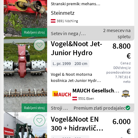
Stranski premik: mehanski,
Zadnji goseničarski valj
Steinmetz
Setev in nega Mulčer s
3691 Nöchling
kladivi
2 mesecev na
Rabljeni stroj
Setev in nega /
spletu
Vogel&Noot
Vogel&Noot Jet-
8.800
Junior Hydro
€
L. pr. 1999
200 cm
Cena z
DDV/stroj iz
posredovalnice
Vogel & Noot motorna
7.787,61 €
kosilnica Jet-Junior Hydro,
neto
letnik 1999, s 4-vrstnimi
MAUCH Gesellschaft m.b.H. & Co.KG, Eben
bodičastimi valji, kosilni
mehanizem DM; Stroj je na
5531 Eben
zalogi v Ebenu v Pongau.
Stroji z
Premium zlati prodajalec
Rabljeni stroj
Vesel b
motorji /
Vogel&Noot EN
6.000
Vogel&Noot
300 + hidravlični
€
priklopnik