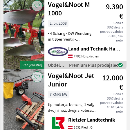
Vogel&Noot M
9.390
Vogel&Noot
1000
€
L. pr. 2008
Cena z
DDV/stroj iz
posredovalnice
• 4 Scharig • DW Wendung
8.309,73 €
mit Sperrventil •
neto
Körperabstand 100 cm •
Land und Technik HandelsgesmbH
Rahmenhöhe 78 cm •
Körperform WL 430 •
4792 Münzkirchen
Schnellkupplerachse •
Obdelava
Premium Plus prodajalec
Rabljeni stroj
Schnittbreite 36/40/44 & 48
tal /
Vogel&Noot Jet
cm
12.000
Vogel&Noot
Junior
€
7 KM/5 kW
Cena z
DDV/stroj iz
posredovalnice
tip motorja: bencin, , 1 valj,
10.619,47 €
dvojni nož, dvojna kolesa,
neto
Zgrabljalnik jermena, :, : 1
Rietzler Landtechnik
valj Stroji z motorji Motorna
kosilnica/ prekopalnik
6531 Ried I.O.