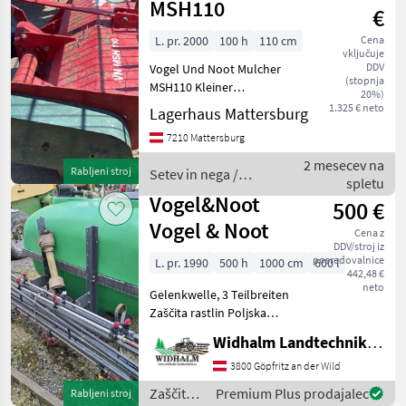
MSH110
€
L. pr. 2000
100 h
110 cm
Cena
vključuje
DDV
Vogel Und Noot Mulcher
(stopnja
MSH110 Kleiner
20%)
Weingartenmulcher
1.325 € neto
Lagerhaus Mattersburg
Arbeitsbreite 110cm Neue Y
7210 Mattersburg
MEsser Neue Keilriemen
Neue Lagerung bei
2 mesecev na
Rabljeni stroj
Setev in nega /
Nachlaufwalze Rebrechen
spletu
Vogel&Noot
montiert Tip
Vogel&Noot
500 €
Vogel & Noot
Cena z
DDV/stroj iz
posredovalnice
L. pr. 1990
500 h
1000 cm
600 l
442,48 €
neto
Gelenkwelle, 3 Teilbreiten
Zaščita rastlin Poljska
škropilnica
Widhalm Landtechnik GmbH
3800 Göpfritz an der Wild
Zaščita
Premium Plus prodajalec
Rabljeni stroj