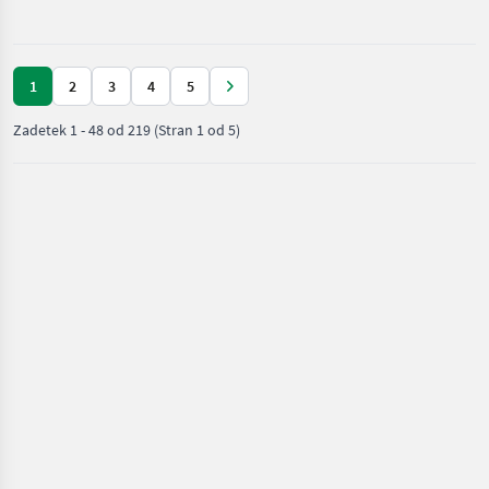
rastlin /
Vogel&Noot
1
2
3
4
5
Zadetek
1
-
48
od
219
(Stran 1 od 5)