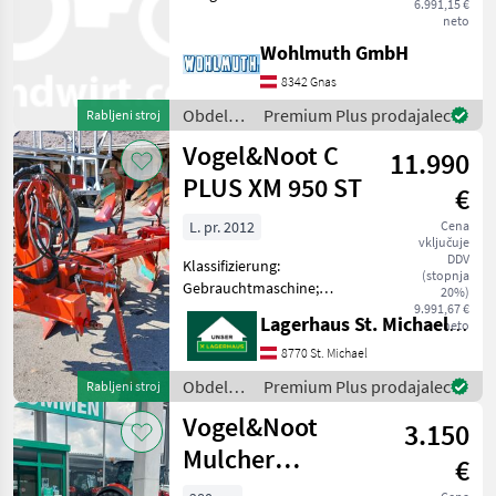
6.991,15 €
Vario, Mollblech WL 430, RH
neto
78 cm, KA 102 cm,
Wohlmuth GmbH
Vorschäler, Scheibensech,
Pendelstützrad, obračalni
8342 Gnas
plug - hidravlič
Obdelava
Premium Plus prodajalec
Rabljeni stroj
tal /
Vogel&Noot C
11.990
Vogel&Noot
PLUS XM 950 ST
€
L. pr. 2012
Cena
vključuje
DDV
Klassifizierung:
(stopnja
Gebrauchtmaschine;
20%)
Arbeitsbreite: 185;
9.991,67 €
Lagerhaus St. Michael ob Leoben eGen
neto
Seriennummer/Fahrgestellnummer:
C13Y564A75;
8770 St. Michael
Schnittbreitenverstellung:
Obdelava
Premium Plus prodajalec
Rabljeni stroj
Ja; Körperabstand: 950;
tal /
Vogel&Noot
Körper: Streif
3.150
Vogel&Noot
Mulcher
€
TSA/PR280