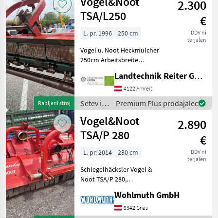
Vogel&Noot
2.300
Vogel&Noot
TSA/L250
€
L. pr. 1996
250 cm
DDV ni
terjalen
Vogel u. Noot Heckmulcher
250cm Arbeitsbreite
mechanische
Landtechnik Reiter GmbH.
Seitenverstellung
Gelenkwelle Nachlaufwalze
4122 Arnreit
Antrieb über Riemen valji,
Setev in
Premium Plus prodajalec
Rabljeni stroj
stranski drsniki, podporni
nega /
Vogel&Noot
valj S
2.890
Vogel&Noot
TSA/P 280
€
L. pr. 2014
280 cm
DDV ni
terjalen
Schlegelhäcksler Vogel &
Noot TSA/P 280,
hydraulische Verschiebung,
Wohlmuth GmbH
Hämmer, Gelenkwelle; Tip
Schlegel: Kladivo za udarce,
8342 Gnas
Stranski premik: Hidravlični,