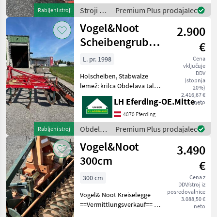
Stroji z
Premium Plus prodajalec
Rabljeni stroj
motorji /
Vogel&Noot
2.900
Vogel&Noot
Scheibengrubber
€
3M
L. pr. 1998
Cena
vključuje
DDV
Holscheiben, Stabwalze
(stopnja
lemež: krilca Obdelava tal
20%)
Rahljalnik
2.416,67 €
LH Eferding-OE.Mitte, Eferding
neto
4070 Eferding
Obdelava
Premium Plus prodajalec
Rabljeni stroj
tal /
Vogel&Noot
3.490
Vogel&Noot
300cm
€
300 cm
Cena z
DDV/stroj iz
posredovalnice
Vogel& Noot Kreiselegge
3.088,50 €
==Vermittlungsverkauf== -
neto
inkl. Gelenkwelle -sofort