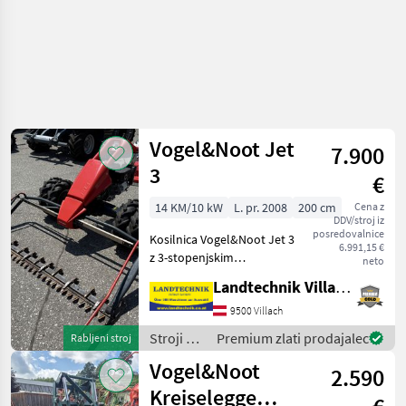
Vogel&Noot Jet
7.900
3
€
14 KM/10 kW
L. pr. 2008
200 cm
Cena z
DDV/stroj iz
posredovalnice
Kosilnica Vogel&Noot Jet 3
6.991,15 €
z 3-stopenjskim
neto
menjalnikom z reverzno
Landtechnik Villach GmbH
prestavo, motorjem
Subaru, zavoro na krmilu,
9500 Villach
gumijastimi pnevmatikami
Stroji z
Premium zlati prodajalec
Rabljeni stroj
z dvojnimi kolesi, v zelo
motorji /
Vogel&Noot
dob
2.590
Vogel&Noot
Kreiselegge