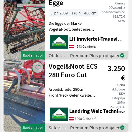
Egge
Cena z
DDV/stroj iz
posredovalnice
L. pr. 2009
170 h
400 cm
663,72 €
neto
Die Egge der Marke
Vogel&Noot, bietet eine
effiziente Lösung für
LH Innviertel-Traunviertel-Urfahr eGen, Geinberg
landwirtschaftliche
Bodenbearbeitung. Die
4943 Geinberg
Egge ist mit einem
Obdelava
Premium Plus prodajalec
Rabljeni stroj
Doppelherzschar
tal /
Vogel&Noot ECS
ausgestattet, das f
3.250
Vogel&Noot
280 Euro Cut
€
Cena
Arbeitsbreite: 280cm
vključuje
DDV
Front/Heck Gelenkwelle
(stopnja
hydraulischer Verschub
20%)
Hämmer Setev in nega
2.708,33 €
Landring Weiz Technikzentrum Süd
neto
Mulčer s kladivi
8200 Gleisdorf
Setev in
Premium Plus prodajalec
Rabljeni stroj