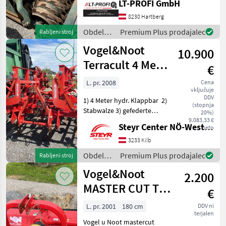
LT-PROFI GmbH
Verfügbar Maschine zu
besichtigen bei #LT-Profi
8230 Hartberg
GmbH
Obdelava
Premium Plus prodajalec
Rabljeni stroj
#LandtechnikFürProfis Das
tal /
Vogel&Noot
10.900
Vogel&Noot
Terracult 4 Meter
€
Grubber
L. pr. 2008
Cena
vključuje
DDV
1) 4 Meter hydr. Klappbar 2)
(stopnja
Stabwalze 3) gefederte
20%)
Zinken Obdelava tal
9.083,33 €
Steyr Center NÖ-West - Standort Kilb
neto
Rahljalnik
3233 Kilb
Obdelava
Premium Plus prodajalec
Rabljeni stroj
tal /
Vogel&Noot
2.200
Vogel&Noot
MASTER CUT TK
€
160
L. pr. 2001
180 cm
DDV ni
terjalen
Vogel u Noot mastercut