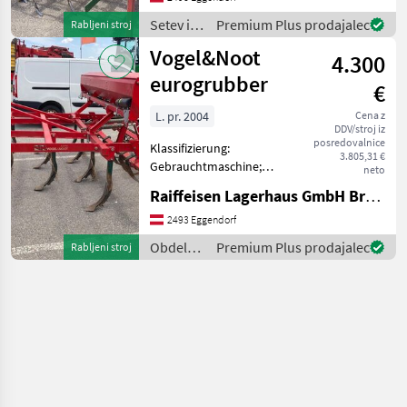
Setev in nega Setvena
Setev in
Premium Plus prodajalec
Rabljeni stroj
kombinacija
nega /
Vogel&Noot
4.300
Vogel&Noot
eurogrubber
€
L. pr. 2004
Cena z
DDV/stroj iz
posredovalnice
Klassifizierung:
3.805,31 €
Gebrauchtmaschine;
neto
Arbeitsbreite: 2.7;
Raiffeisen Lagerhaus GmbH Bruck/Leitha
Seriennummer/Fahrgestellnummer:
2040; Anzahl der Schare: 13;
2493 Eggendorf
Walze : Ja; Walzentyp:
Obdelava
Premium Plus prodajalec
Rabljeni stroj
Stabwalze; Anzahl Vorbesi
tal /
Vogel&Noot