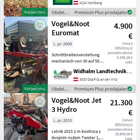
podporno kolo, : obračalni
4224 Wartberg
plug - hidravlični Obdelava
Obdelava
Premium Plus prodajalec
Rabljeni stroj
tal Plug
tal /
Vogel&Noot
4.900
Vogel&Noot
Euromat
€
L. pr. 2000
Cena z
DDV/stroj iz
posredovalnice
Schnittbreitenverstellung
4.336,28 €
mechanisch von 30 auf 50
neto
cm, Doppelstützrad,
Widhalm Landtechnik GmbH
Scheibensech,
Streifenkörper obračalni
3800 Göpfritz an der Wild
plug - hidravlični, lemež:
Obdelava
Premium Plus prodajalec
Rabljeni stroj
trobrazdni, kolutno črtalo,
tal /
Vogel&Noot Jet
per
21.300
Vogel&Noot
3 Hydro
€
L. pr. 2015
Cena z
DDV/stroj iz
posredovalnice
Letnik 2015 2 m kosilnica z
18.849,56 €
dvojnim nožem Twister 1,
neto