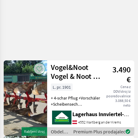
Vogel&Noot
3.490
Vogel & Noot MS
€
950
L. pr. 1901
Cena z
DDV/stroj iz
posredovalnice
+ 4-schar Pflug +Vorschäler
3.088,50 €
+Scheibensech
neto
+Doppeltastrad vlagalnik
Lagerhaus Innviertel-Traunviertel-Urfahr eGen, Wartberg/Krems
koruznice, kolutno črtalo,
podporno kolo,
4552 Wartberg an der Krems
predplužnik Obdelava tal
Obdelava
Premium Plus prodajalec
Rabljeni stroj
Plug
tal /