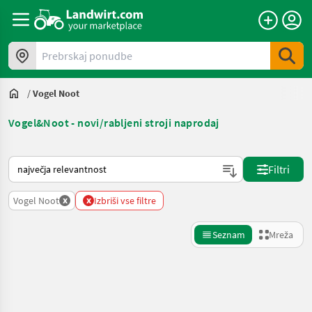
Prebrskaj ponudbe
/
Vogel Noot
Vogel&Noot - novi/rabljeni stroji naprodaj
Tako je razvrščeno na Landwirt.com
Filtri
x
x
Vogel Noot
Izbriši vse filtre
Seznam
Mreža
Natančnejše