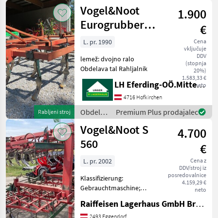
nega /
Vogel&Noot
1.900
Vogel&Noot
Eurogrubber
€
2,60m
L. pr. 1990
Cena
vključuje
DDV
lemež: dvojno ralo
(stopnja
Obdelava tal Rahljalnik
20%)
1.583,33 €
LH Eferding-OÖ.Mitte, Landtechnik Hofkirchen
neto
4716 Hofkirchen
Obdelava
Premium Plus prodajalec
Rabljeni stroj
tal /
Vogel&Noot S
4.700
Vogel&Noot
560
€
L. pr. 2002
Cena z
DDV/stroj iz
posredovalnice
Klassifizierung:
4.159,29 €
Gebrauchtmaschine;
neto
Arbeitsbreite: 5.6; Anzahl
Raiffeisen Lagerhaus GmbH Bruck/Leitha
Vorbesitzer: 2; Weitere
Maschinenmerkmale: i
2493 Eggendorf