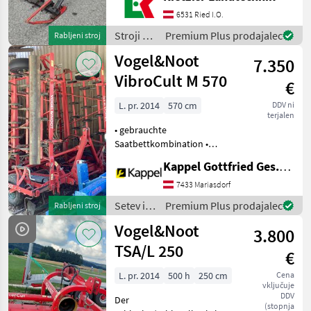
und Griffe neu
Motorölservice frisch
6531 Ried I.O.
gemacht Luftfilter neu
Stroji z
Premium Plus prodajalec
Rabljeni stroj
160cm
motorji /
Vogel&Noot
Doppelmesserbalken 4
7.350
Vogel&Noot
VibroCult M 570
€
L. pr. 2014
570 cm
DDV ni
terjalen
• gebrauchte
Saatbettkombination •
Arbeitsbreite: 5, 7 m •
Kappel Gottfried Ges.m.b.H.
hydraulische Klappung • 3-
Punkt-Anbau •
7433 Mariasdorf
Planierschiene mechanisch
Setev in
Premium Plus prodajalec
Rabljeni stroj
verstellbar Setev in nega
nega /
Vogel&Noot
Setvena ko
3.800
Vogel&Noot
TSA/L 250
€
L. pr. 2014
500 h
250 cm
Cena
vključuje
DDV
Der
(stopnja