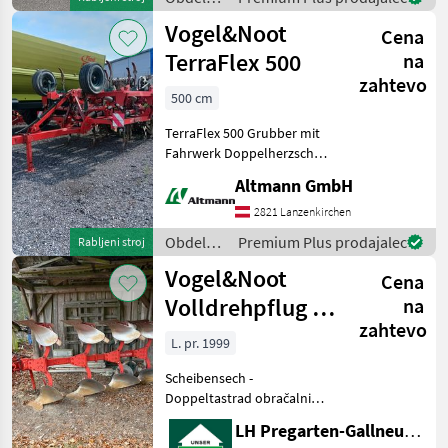
78cm Rahmenhöhe
tal /
Vogel&Noot
Cena
Vogel&Noot
TerraFlex 500
na
zahtevo
500 cm
TerraFlex 500 Grubber mit
Fahrwerk Doppelherzschar
Dachringwalze lemež:
Altmann GmbH
dvojno ralo , osvetlitev,
podvozje, naprava za
2821 Lanzenkirchen
sklapljanje, nastavljanje
Obdelava
Premium Plus prodajalec
Rabljeni stroj
teka, konica lemeža Ob
tal /
Vogel&Noot
Cena
Vogel&Noot
Volldrehpflug 4-
na
zahtevo
scharig M 850
L. pr. 1999
Scheibensech -
Doppeltastrad obračalni
plug - hidravlični, lemež: 4-
LH Pregarten-Gallneukirchen, Pregarten
brazdni, kolutno črtalo,