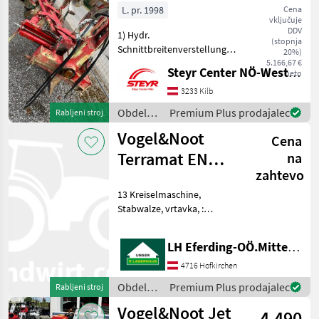
/
L. pr. 1998
Cena
vključuje
Vogel&Noot
DDV
1) Hydr.
(stopnja
Schnittbreitenverstellung
20%)
2) Scheibensech 55cm 3)
5.166,67 €
Steyr Center NÖ-West - Standort Kilb
neto
Pendelstützrad hi. Gummi
4) Körperabstand 95cm 5)
3233 Kilb
Rahmenhöhe 78cm 6)
Obdelava
Premium Plus prodajalec
Rabljeni stroj
Vorschäler Obdelava tal
tal /
Vogel&Noot
Plug
Cena
Vogel&Noot
Terramat EN
na
zahtevo
300N
13 Kreiselmaschine,
Stabwalze, vrtavka, :
vrtavka Obdelava tal Brana
LH Eferding-OÖ.Mitte, Landtechnik Hofkirchen
4716 Hofkirchen
Obdelava
Premium Plus prodajalec
Rabljeni stroj
tal /
Vogel&Noot Jet
4.490
Vogel&Noot