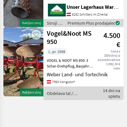
80 m tračni grablji 2 m
Unser Lagerhaus Warenhandelsges.m.b.H.
travniški strgalnik Prosimo,
da se pred odhodom po
6262 Schlitters im Zillertal
telefonu pozanimate, ali je
Stroji z
Premium Plus prodajalec
Rabljeni stroj
strojna
motorji /
Vogel&Noot MS
4.500
Vogel&Noot
950
€
L. pr. 1998
Cena z
DDV/stroj iz
posredovalnice
VOGEL & NOOT MS 950: 3
3.982,30 €
Schar-Drehpflug, Baujahr
neto
1998, hydraulische
Weber Land- und Tortechnik
Schnittbreitenverstellung,
7563 Königsdorf
Scheibensech
Betriebsbereiter Zustand -
14 dni na
Rabljeni stroj
Obdelava tal /
sofort verfügbar! obračalni
spletu
Vogel&Noot
pl