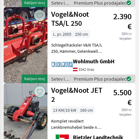
Setev in
Premium Plus prodajalec
Rabljeni stroj
Zadnji goseniča
nega /
Vogel&Noot
2.390
Vogel&Noot
TSA/L 250
€
L. pr. 2005
250 cm
DDV ni
terjalen
Schlegelhäcksler V&N TSA/L
250, Hämmer, Gelenkwelle,
hydr. Seitenverschub; Tip
Wohlmuth GmbH
Schlegel: Kladivo za udarce,
Stranski premik: Hidravlični,
8342 Gnas
Zadnji goseničarski valj Sete
Setev in
Premium Plus prodajalec
Rabljeni stroj
nega /
Vogel&Noot JET
5.500
Vogel&Noot
2
€
13 KM/10 kW
160 cm
DDV ni
terjalen
Komplet revidiert
Lenkbremshebel beide neu
Bremszlinder einer neu Gas
Rietzler Landtechnik