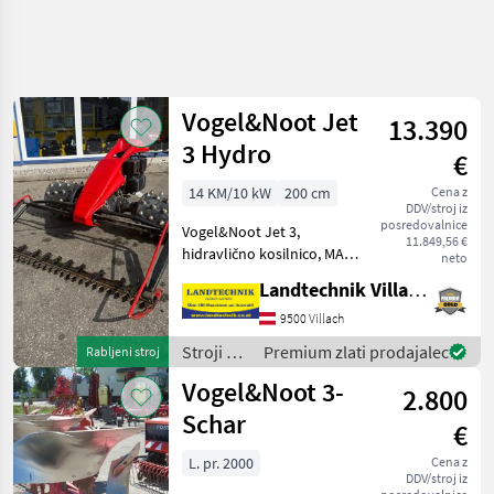
Vogel&Noot Jet
13.390
3 Hydro
€
14 KM/10 kW
200 cm
Cena z
DDV/stroj iz
posredovalnice
Vogel&Noot Jet 3,
11.849,56 €
hidravlično kosilnico, MAG s
neto
4-taktnim motorjem,
Landtechnik Villach GmbH
zavoro na krmilu, 4-
vrstnimi zobatimi kolesi, 2,
9500 Villach
0 m kosilnim agregatom z
Stroji z
Premium zlati prodajalec
Rabljeni stroj
dvojnim nožem in 1 komple
motorji /
Vogel&Noot 3-
2.800
Vogel&Noot
Schar
€
L. pr. 2000
Cena z
DDV/stroj iz