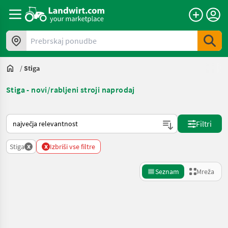
Prebrskaj ponudbe
/
Stiga
Stiga - novi/rabljeni stroji naprodaj
Tako je razvrščeno na Landwirt.com
Filtri
x
x
Stiga
Izbriši vse filtre
Seznam
Mreža
Natančnejše