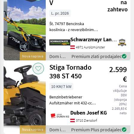
V
na
zahtevo
L. pr. 2026
Št. 74797 Bencinska
kosilnica - z reverzibilnim
zagonom - s širino košnje
Schwarzmayr Landtechnik GmbH - Aurolzmünster
46 cm - s košaro za zbiranje
trave s prostornino 60 l - z
4971 Aurolzmünster
zadnjim pogonom - z
Dom in
Premium zlati prodajalec
Nova naprava
ročajem + me
vrt /
Stiga Tornado
2.599
Stiga
398 ST 450
€
10 KM/7 kW
Cena
vključuje
DDV
Benzinbetriebener
(stopnja
Aufsitzmäher mit 432-ccm-
20%)
STIGA-Motor und 98 cm
2.165,83 €
Duben Josef KG
neto
breitem Mähdeck mit zwei
Messern. Zuverlässig &
3710 Ziersdorf
leistungsstark – der ST 450
Dom in
Premium Plus prodajalec
Nova naprava
mit 432-ccm-STIGA-Motor