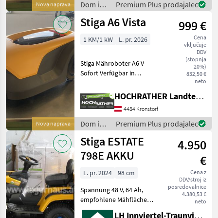
150m² + Batteriekapaz
Dom in
Premium Plus prodajalec
Nova naprava
vrt /
Stiga A6 Vista
999 €
Stiga
Cena
1 KM/1 kW
L. pr. 2026
vključuje
DDV
(stopnja
Stiga Mähroboter A6 V
20%)
Sofort Verfügbar in
832,50 €
neto
UNTERWEITERSDORF!! +
Baujahr: 2026 + Mähfläche
HOCHRATHER Landtechnik GmbH
bis zu 600m² + Mähfläche
4484 Kronstorf
pro Mäheinsatz bis zu
145m² + Batteriekapaz
Dom in
Premium Plus prodajalec
Nova naprava
vrt /
Stiga ESTATE
4.950
Stiga
798E AKKU
€
L. pr. 2024
98 cm
Cena z
DDV/stroj iz
posredovalnice
Spannung 48 V, 64 Ah,
4.380,53 €
empfohlene Mähfläche
neto
7000 m², mit Lithium-Ionen-
LH Innviertel-Traunviertel-Urfahr eGen, Ottensheim