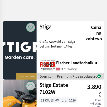
Stiga
Cena
na
zahtevo
Große Auswahl von Stiga
bei uns Sortiment Alles
rund um Haus Und Garten
bei uns im Fachhandel
Kommen sie vorbei wir
Fischer Landtechnik und Kfz KG
beraten sie gerne Dom in
3073 Stössing
vrt Traktorska kosi
Dom in
Premium Plus prodajalec
Nova naprava
vrt /
Stiga Estate
3.890
Stiga
7102W
€
18 KM/13 kW
L. pr. 2026
Cena
vključuje