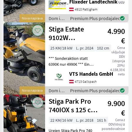
Flixeder Landtechnik GmbH
Marketplace
neto
Beleuchtung -
trgovcev
oglasi
Servolenkung - Combi-
4910 Pattigham
Mähwerk (Mulchen und
Dom in
Premium Plus prodajalec
Nova naprava
Heckauswurf) -
vrt /
Stiga Estate
Lenkradverstellung Mi
4.990
Stiga
9102W
€
(Hondamotor)
25 KM/18 kW
L. pr. 2024
102 cm
Cena
vključuje
DDV
*** Sonderaktion statt
(stopnja
6390€ nur 4990€ *** Ein
20%)
erstklassiger Rasentraktor
4.158,33 €
VTS Handels GmbH
neto
mit einer beeindruckenden
Schnittbreite von 102 cm,
4713 Gallspach
einem robusten Mähdeck,
Dom in
Premium Plus prodajalec
Nova naprava
zwei synchro
vrt /
Stiga Park Pro
9.900
Stiga
740IOX s 125 cm
€
kosilnim
22 KM/16 kW
L. pr. 2018
161 h
Cena z
DDV/stroj iz
agregatom + V-
posredovalnice
Urejen Stiga Park Pro 740