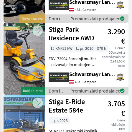
Schwarzmayr Landtechnik GmbH - Gampern
motorjem Honda ST 650
Twin Motor - s prostornino
4851 Gampern
635 cm³ - z ročnim
Dom in
Premium zlati prodajalec
Nova naprava
dvigovanjem priključkov - z
vrt /
Stiga Park
3.290
Stiga
Residence AWD
€
15 KM/11 kW
L. pr. 2010
370 h
Cena z
DDV/stroj iz
posredovalnice
EDV: 72904 Sprednji mulčer
2.911,50 €
- z dvovaljnim motorjem
neto
Honda GCV 530 - z močjo
Schwarzmayr Landtechnik GmbH - Gampern
10, 9 kW - s hidrostatičnim
pogonom - s pogonom na
4851 Gampern
vsa kolesa - s pravim
Dom in
Premium zlati prodajalec
Rabljeni stroj
zložljivim krmilj
vrt /
Stiga E-Ride
3.705
Stiga
Estate 584e
€
L. pr. 2023
Cena
vključuje
DDV
Št. 62123 Traktorski kosilnik