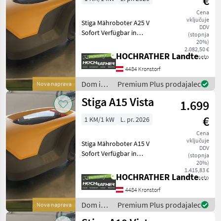
€
Cena
vključuje
Stiga Mähroboter A25 V
DDV
Sofort Verfügbar in
(stopnja
UNTERWEITERSDORF!! +
20%)
2.082,50 €
Baujahr: 2026 + Mähfläche
HOCHRATHER Landtechnik GmbH
neto
bis zu 2500m² + Mähfläche
4484 Kronstorf
pro Mäheinsatz bis zu
500m² + Batteriekap
Dom in
Premium Plus prodajalec
Nova naprava
vrt /
Stiga A15 Vista
1.699
Stiga
€
1 KM/1 kW
L. pr. 2026
Cena
vključuje
Stiga Mähroboter A15 V
DDV
Sofort Verfügbar in
(stopnja
UNTERWEITERSDORF!! +
20%)
1.415,83 €
Baujahr: 2026 + Mähfläche
HOCHRATHER Landtechnik GmbH
neto
bis zu 1500m² + Mähfläche
4484 Kronstorf
pro Mäheinsatz bis zu
400m² + Batteriekap
Dom in
Premium Plus prodajalec
Nova naprava
vrt /