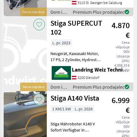
von STIGA angetrieben und
5113 St. Georgen bei Salzburg
mit einem Tuff Torq-
Dom in
Premium Plus prodajalec
Nova naprava
Transaxle-Allradgetriebe au
vrt /
Stiga SUPERCUT
4.870
Stiga
102
€
L. pr. 2023
Cena
vključuje
DDV
Neugerät, Kawasaki Motor,
(stopnja
17 PS, 2 Zylinder, Hydrostat,
20%)
360 Liter Fangkorb;
4.058,33 €
Landring Weiz Technikzentrum Süd
neto
Schnittbreite: 102cm,
elektrische
8200 Gleisdorf
Messerzuschaltung;
Dom in
Premium Plus prodajalec
Nova naprava
Artnr.:0291223 Dom in vrt
vrt /
Stiga A140 Vista
Traktorsk
6.999
Stiga
€
1 KM/1 kW
L. pr. 2026
Cena
vključuje
Stiga Mähroboter A140 V
DDV
Sofort Verfügbar in
(stopnja
UNTERWEITERSDORF!! +
20%)