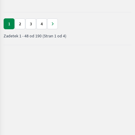
vrt /
Stiga
1
2
3
4
Zadetek
1
-
48
od
190
(Stran 1 od 4)