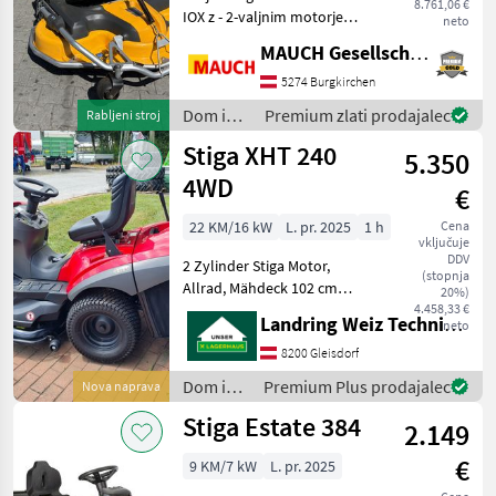
ščitom
8.761,06 €
IOX z - 2-valjnim motorjem
neto
Briggs & Stratton - servo
MAUCH Gesellschaft m.b.H. & Co.KG
krmiljenjem - kosilnim
agregatom širine 125 cm z
5274 Burgkirchen
električnim nastavljanjem
Dom in
Premium zlati prodajalec
Rabljeni stroj
višine košn
vrt /
Stiga XHT 240
5.350
Stiga
4WD
€
22 KM/16 kW
L. pr. 2025
1 h
Cena
vključuje
DDV
2 Zylinder Stiga Motor,
(stopnja
Allrad, Mähdeck 102 cm
20%)
Dom in vrt Traktorska
4.458,33 €
Landring Weiz Technikzentrum Süd
neto
kosilnica
8200 Gleisdorf
Dom in
Premium Plus prodajalec
Nova naprava
vrt /
Stiga Estate 384
2.149
Stiga
€
9 KM/7 kW
L. pr. 2025