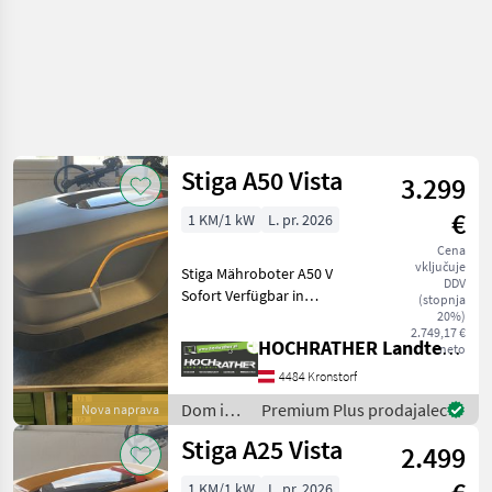
Stiga A50 Vista
3.299
€
1 KM/1 kW
L. pr. 2026
Cena
vključuje
Stiga Mähroboter A50 V
DDV
Sofort Verfügbar in
(stopnja
UNTERWEITERSDORF!! +
20%)
2.749,17 €
Baujahr: 2026 + Mähfläche
HOCHRATHER Landtechnik GmbH
neto
bis zu 5000m² + Mähfläche
4484 Kronstorf
pro Mäheinsatz bis zu
1050m² + Batterieka
Dom in
Premium Plus prodajalec
Nova naprava
vrt /
Stiga A25 Vista
2.499
Stiga
1 KM/1 kW
L. pr. 2026