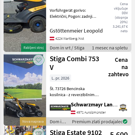
Cena
vključuje
Vorführgerät gorivo:
DDV
Električni, Pogon: zadnji
(stopnja
pogon, Razsvetljava: LED,
20%)
3.241,67 €
Servo volan, Nastavljiv
Gstöttenmeier Leopold
neto
sedež, Naslon za roke Dom
4224 Wartberg/Aist
in vrt Traktorska kosilnica
Dom in vrt / Stiga
1 mesec na spletu
Rabljeni stroj
Stiga Combi 753
Cena
V
na
zahtevo
L. pr. 2026
Št. 73726 Bencinska
kosilnica - z reverzibilnim
zagonom - s širino košnje
Schwarzmayr Landtechnik GmbH - Aurolzmünster
51 cm - s košaro za zbiranje
trave s prostornino 60 l - z
4971 Aurolzmünster
zadnjim pogonom - z
Dom in
Premium zlati prodajalec
Nova naprava
ročajem za o
vrt /
Stiga Estate 9102
5.600
Stiga