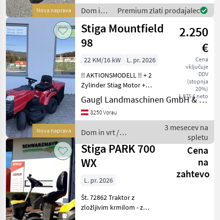
valji - s širino košnje 102 cm
Dom in
Premium zlati prodajalec
Nova naprava
- z kosilnim agregato
vrt /
Stiga Mountfield
2.250
Stiga
98
€
22 KM/16 kW
L. pr. 2026
Cena
vključuje
DDV
!! AKTIONSMODELL !! + 2
(stopnja
Zylinder Stiag Motor +
20%)
elektrische
1.875 € neto
Gaugl Landmaschinen GmbH & Co KG
Messerkupplung +
8250 Vorau
Hydrogetriebe !! Ab mitte
Juni verfügbar !!
3 mesecev na
Nova naprava
Dom in vrt /
hidrostatsko, Razsvetljava:
spletu
Stiga
LED, Pogon:
Stiga PARK 700
Cena
WX
na
zahtevo
L. pr. 2026
Št. 72862 Traktor z
zložljivim krmilom - z
zmogljivim dvovaljnim