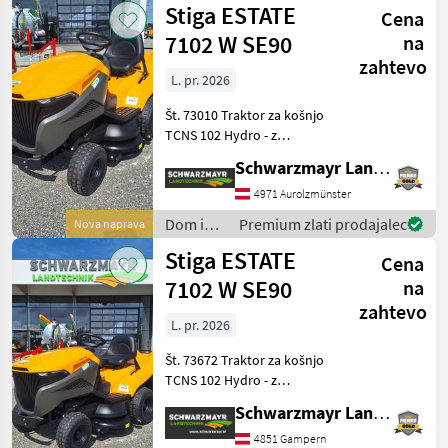
Stiga ESTATE
Cena
Stiga
7102 W SE90
na
zahtevo
L. pr. 2026
Št. 73010 Traktor za košnjo
TCNS 102 Hydro - z
motorjem Stiga ST 600
Schwarzmayr Landtechnik GmbH - Aurolzmünster
TWIN - z delovno
prostornino 586 cm³ - z 2
4971 Aurolzmünster
valji - s širino košnje 102 cm
Dom in
Premium zlati prodajalec
Nova naprava
- z kosilnim agregat
vrt /
Stiga ESTATE
Cena
Stiga
7102 W SE90
na
zahtevo
L. pr. 2026
Št. 73672 Traktor za košnjo
TCNS 102 Hydro - z
motorjem Stiga ST 600
Schwarzmayr Landtechnik GmbH - Gampern
TWIN - z delovno
prostornino 586 cm³ - z 2
4851 Gampern