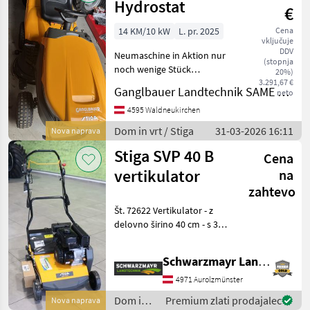
Hydrostat
€
14 KM/10 kW
L. pr. 2025
Cena
vključuje
DDV
Neumaschine in Aktion nur
(stopnja
noch wenige Stück
20%)
verfügbar, Lagernd optimal
3.291,67 €
Ganglbauer Landtechnik SAME Massey Ferguson, Pöttinger
neto
für goßen Garten, 2
Zylinder Motor mit viel
4595 Waldneukirchen
Hubraum 102 cm 2 Messer
Dom in vrt / Stiga
31-03-2026 16:11
Nova naprava
Mähdeck mit sehr gute
Stiga SVP 40 B
Cena
vertikulator
na
zahtevo
Št. 72622 Vertikulator - z
delovno širino 40 cm - s 32
noži - z motorjem BS 550 - z
zbiralnikom za travo s
Schwarzmayr Landtechnik GmbH - Aurolzmünster
prostornino 50 l vključno s
priborom Prodajna ekipa
4971 Aurolzmünster
po
Dom in
Premium zlati prodajalec
Nova naprava