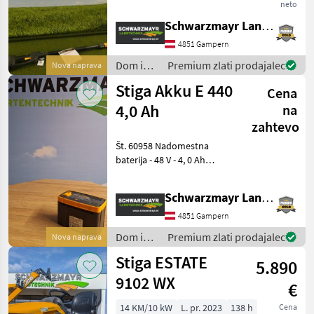
z brezkrtačnim motorjem
neto
moči 450 W - z 48-voltnim
Schwarzmayr Landtechnik GmbH - Gampern
predalom za akumulator - z
dolžino rezila 50 cm - z
4851 Gampern
dolžino r
Dom in
Premium zlati prodajalec
Nova naprava
vrt /
Stiga Akku E 440
Cena
Stiga
4,0 Ah
na
zahtevo
Št. 60958 Nadomestna
baterija - 48 V - 4, 0 Ah
Prodajna ekipa podjetja
Schwarzmayr vam bo z
Schwarzmayr Landtechnik GmbH - Gampern
veseljem predstavila
napravo/stroj in vas prosi,
4851 Gampern
da se dogovorite za ter
Dom in
Premium zlati prodajalec
Nova naprava
vrt /
Stiga ESTATE
5.890
Stiga
9102 WX
€
14 KM/10 kW
L. pr. 2023
138 h
Cena