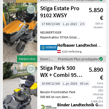
Mähwerkverstell
vrt /
Stiga Estate Pro
5.850
Stiga
9102 XWSY
€
17 KM/13 kW
L. pr. 2021
2 h
DDV ni
terjalen
NEUWERTIGER
Rasentraktor STIGA Estate
Pro 9102 XWSY (ALLRAD!),
Hofbauer Landtechnik GmbH
BJ. 2021, 102 cm Mähdeck,
mit Grasfangkorb und
4184 Helfenberg
Anhänger, NUR 2
Dom in
Premium Plus prodajalec
Rabljeni stroj
Betriebsstunden!
vrt /
Stiga Park 500
hidrostatsko, Pogon: št
5.890
Stiga
WX + Combi 95 Q
€
PLUS
16 KM/12 kW
L. pr. 2024
95 cm
Cena
vključuje
DDV
Benzin-Frontmäher Park
(stopnja
500 WX ist von dem
20%)
leistungsstarken 586-cm³-
4.908,33 €
Binder Landtechnik GmbH & CoKG
neto
Zweizylindermotor ST 500