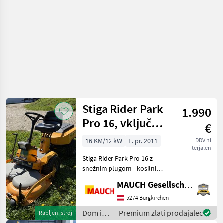
Stiga Rider Park
1.990
Pro 16, vključno
€
z lopato za sneg
16 KM/12 kW
L. pr. 2011
DDV ni
terjalen
Stiga Rider Park Pro 16 z -
snežnim plugom - kosilnim
agregatom - hidrostatičnim
MAUCH Gesellschaft m.b.H. & Co.KG
pogonom - zložljivim
krmilom - dvovaljnim
5274 Burgkirchen
motorjem Briggs - splošno
Dom in
Premium zlati prodajalec
Rabljeni stroj
dobro vzdrževani
vrt /