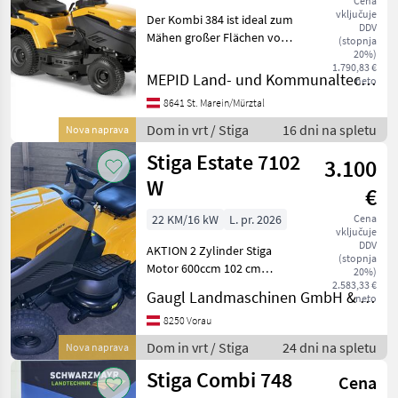
Cena
vključuje
Der Kombi 384 ist ideal zum
DDV
Mähen großer Flächen von
(stopnja
3500 m2. Ausgestattet mit
20%)
1.790,83 €
dem Einzylindermotor ST
MEPID Land- und Kommunaltechnik GmbH
neto
450 Powered by STIGA 432
8641 St. Marein/Mürztal
cc für Leistung, Sicherheit
und Zuve
Dom in vrt / Stiga
16 dni na spletu
Nova naprava
Stiga Estate 7102
3.100
W
€
22 KM/16 kW
L. pr. 2026
Cena
vključuje
DDV
AKTION 2 Zylinder Stiga
(stopnja
Motor 600ccm 102 cm
20%)
Schnittbreite elektrische
2.583,33 €
Gaugl Landmaschinen GmbH & Co KG
neto
Messerkupplung
Hydroantrieb hidrostatsko,
8250 Vorau
Razsvetljava: LED, Pogon:
Dom in vrt / Stiga
24 dni na spletu
Nova naprava
zadnji pogon, gorivo: Benc
Stiga Combi 748
Cena