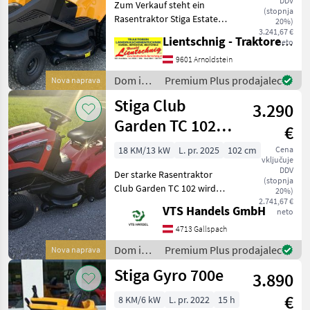
DDV
Zum Verkauf steht ein
(stopnja
Rasentraktor Stiga Estate
20%)
7102W, Motor ST 700Twin, 2
3.241,67 €
Lientschnig - Traktoren und Landmaschinentechnik
neto
Zylinder, 708 ccm,
Hydrostatischer Antrieb,
9601 Arnoldstein
Tankinhalt 8 Liter,
Dom in
Premium Plus prodajalec
Nova naprava
Schnitthöhe 7 Positionen,
vrt /
Stiga Club
3.290
Stiga
Garden TC 102 H
€
SE
18 KM/13 kW
L. pr. 2025
102 cm
Cena
vključuje
DDV
Der starke Rasentraktor
(stopnja
Club Garden TC 102 wird
20%)
von einem Zweizylinder
2.741,67 €
VTS Handels GmbH
neto
STIGA ST 550 Motor
angetrieben. Das 2-Messer-
4713 Gallspach
Mähdeck mit einer
Dom in
Premium Plus prodajalec
Nova naprava
Schnittbreite von 102 cm
vrt /
Stiga Gyro 700e
kann p
3.890
Stiga
€
8 KM/6 kW
L. pr. 2022
15 h