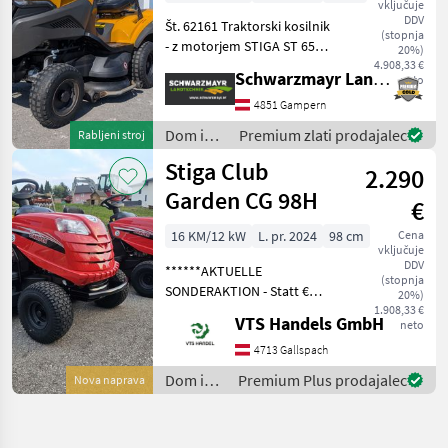
vključuje
DDV
Št. 62161 Traktorski kosilnik
(stopnja
- z motorjem STIGA ST 650
20%)
V-Twin - s prostornino 635
4.908,33 €
Schwarzmayr Landtechnik GmbH - Gampern
neto
cm³ - z 2 valji - z 102 cm
širino košnje in 4 opornimi
4851 Gampern
kolesi na kosilnem mehani
Dom in
Premium zlati prodajalec
Rabljeni stroj
vrt /
Stiga Club
2.290
Stiga
Garden CG 98H
€
16 KM/12 kW
L. pr. 2024
98 cm
Cena
vključuje
DDV
******AKTUELLE
(stopnja
SONDERAKTION - Statt €
20%)
4..490, -****** Der
1.908,33 €
VTS Handels GmbH
neto
Rasentraktor CG 98 H wird
von einem Einzylinder
4713 Gallspach
STIGA ST 500 Motor
Dom in
Premium Plus prodajalec
Nova naprava
angetrieben. Das 2-Messer-
vrt /
Mähdeck mit
Stiga