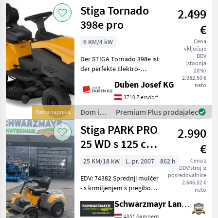
vrt /
Stiga Tornado
2.499
Stiga
398e pro
€
6 KM/4 kW
Cena
vključuje
DDV
Der STIGA Tornado 398e ist
(stopnja
der perfekte Elektro-
20%)
Seitenaustragstraktor für
2.082,50 €
Duben Josef KG
neto
mittelgroße Gärten bis zu
7.000 m² – mit einem Akku.
3710 Ziersdorf
Ausgestattet mit
Dom in
Premium Plus prodajalec
Nova naprava
modularen ePower-Pro-
vrt /
Stiga PARK PRO
2.990
Stiga
25 WD s 125 cm
€
kosilnim
25 KM/18 kW
L. pr. 2007
862 h
Cena z
DDV/stroj iz
agregatom
posredovalnice
EDV: 74382 Sprednji mulčer
2.646,02 €
- s krmiljenjem s pregibom -
neto
z dvovaljnim motorjem - s
Schwarzmayr Landtechnik GmbH - Gampern
hidravliko pogon - s 125 cm
kosilnim pokrovom rabljen
4851 Gampern