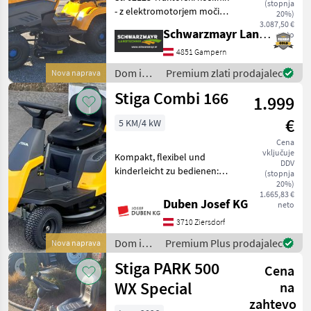
(stopnja
- z elektromotorjem moči 3,
20%)
0 kW - z napetostjo 48 V - z
3.087,50 €
Schwarzmayr Landtechnik GmbH - Gampern
neto
litij-ionsko baterijo 5 A, 40
Ah - z načinom ECO - s
4851 Gampern
hitrim polnilnikom - s s
Dom in
Premium zlati prodajalec
Nova naprava
vrt /
Stiga Combi 166
1.999
Stiga
€
5 KM/4 kW
Cena
vključuje
Kompakt, flexibel und
DDV
kinderleicht zu bedienen:
(stopnja
das ist der Combi 166
20%)
1.665,83 €
Aufsitzmäher. Er ist schmal
Duben Josef KG
neto
genug, um leicht durch
3710 Ziersdorf
enge Gartentore und
Durchgänge zu passen und
Dom in
Premium Plus prodajalec
Nova naprava
vrt /
Stiga PARK 500
Cena
Stiga
WX Special
na
zahtevo