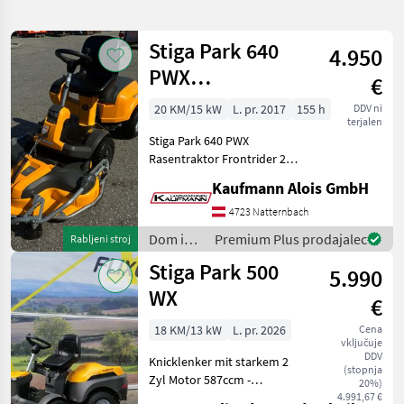
iskanje
Stiga Park 640
4.950
Kategorija
Država
Filtri
1
PWX
€
Rasentraktor
Prikaži
20 KM/15 kW
L. pr. 2017
155 h
DDV ni
TRENUTNA
Ponastavi
190
terjalen
POT
rezultatov
Stiga Park 640 PWX
Stiga
Rasentraktor Frontrider 2-
Zylinder Stiga Benzin Motor
Kaufmann Alois GmbH
IZBERITE
mit 20 PS, 110 cm
KATEGORIJO
Schnittbreite, elektronische
4723 Natternbach
und mechanische
Dom in
Premium Plus prodajalec
Rabljeni stroj
Ostalo
167
Höhenverstellung, 50:50
vrt /
Stiga Park 500
5.990
Stiga
Komunalna tehnika
22
WX
€
Gozdarska tehnika
1
18 KM/13 kW
L. pr. 2026
Cena
vključuje
DDV
Knicklenker mit starkem 2
MARKETPLACE
(stopnja
Zyl Motor 587ccm -
20%)
Allradantrieb - LED
4.991,67 €
Ponudbe
Mali