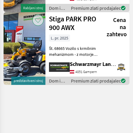
iz posredovanja z 13 % DDV.
Dom in
Premium zlati prodajalec
Rabljeni stroj
vrt /
Stiga PARK PRO
Cena
Stiga
900 AWX
na
zahtevo
L. pr. 2025
Št. 68665 Vozilo s krmilnim
mehanizmom - z motorjem
Honda GXV690 - z 2 valji - s
Schwarzmayr Landtechnik GmbH - Gampern
prostornino 688 cm³ - s
hidrostatičnim pogonom - s
4851 Gampern
hitrostjo vožnje 14 km/h - s
Dom in
Premium zlati prodajalec
predstavitveni stroj
po
vrt /
Stiga