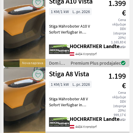
Stiga A10 Vista
1.399
Stiga
€
1 KM/1 kW
L. pr. 2026
Cena
vključuje
Stiga Mähroboter A10 V
DDV
Sofort Verfügbar in
(stopnja
UNTERWEITERSDORF!! +
20%)
1.165,83 €
Baujahr: 2026 + Mähfläche
HOCHRATHER Landtechnik GmbH
neto
bis zu 1000m² + Mähfläche
4484 Kronstorf
pro Mäheinsatz bis zu
210m² + Batteriekap
Dom in
Premium Plus prodajalec
Nova naprava
vrt /
Stiga A8 Vista
1.199
Stiga
€
1 KM/1 kW
L. pr. 2026
Cena
vključuje
Stiga Mähroboter A8 V
DDV
Sofort Verfügbar in
(stopnja
UNTERWEITERSDORF!! +
20%)
999,17 €
Baujahr: 2026 + Mähfläche
HOCHRATHER Landtechnik GmbH
neto
bis zu 800m² + Mähfläche
4484 Kronstorf
pro Mäheinsatz bis zu