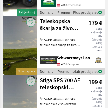
Akku, , mit Ladegerät-
Schnelladegerät 3, 30 Std,
4100 Ottensheim
mit elektrischer
Dom in
Premium Plus prodajalec
Rabljeni stroj
Schnitthöhenverstellung,
vrt /
Teleskopska
mit elektris
179 €
Stiga
škarja za živo
Cena
vključuje
mejo Stiga SPH
DDV
(stopnja
Št. 52431 Akumulatorska
900 AE
20%)
teleskopska škarja za živo
149,17 €
mejo - z brezkrtačnim
neto
motorjem moči 500 W - z
Schwarzmayr Landtechnik GmbH - Gampern
48-voltnim predalom za
akumulator - z dolžino
4851 Gampern
rezila 52 cm - z dolž
Dom in
Premium zlati prodajalec
Nova naprava
vrt /
Stiga SPS 700 AE
199 €
Stiga
teleskopski
Cena
vključuje
visokozdvižni
DDV
(stopnja
Št. 52441 Akumulatorska
obrezovalnik
20%)
teleskopska visokorezalka -
165,83 €