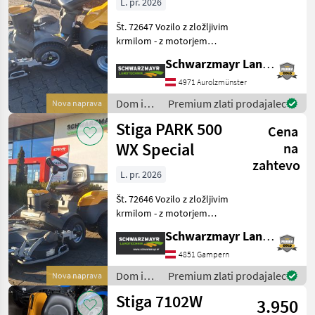
L. pr. 2026
Št. 72647 Vozilo z zložljivim
krmilom - z motorjem
Honda GCV 530 - s
Schwarzmayr Landtechnik GmbH - Aurolzmünster
prostornino 530 cm³ - z 2
valji - z električnim
4971 Aurolzmünster
zagonom - s hidrostatičnim
Dom in
Premium zlati prodajalec
Nova naprava
pogonom - s pogono
vrt /
Stiga PARK 500
Cena
Stiga
WX Special
na
zahtevo
L. pr. 2026
Št. 72646 Vozilo z zložljivim
krmilom - z motorjem
Honda GCV 530 - s
Schwarzmayr Landtechnik GmbH - Gampern
prostornino 530 cm³ - z 2
valji - z električnim
4851 Gampern
zagonom - s hidrostatičnim
Dom in
Premium zlati prodajalec
Nova naprava
pogonom - s pogono
vrt /
Stiga 7102W
3.950
Stiga