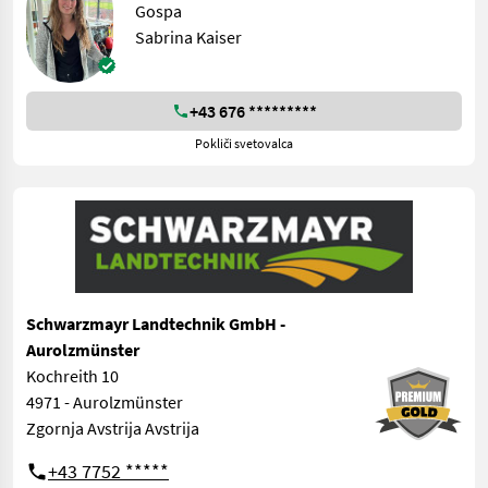
Gospa
Sabrina Kaiser
+43 676 *********
Pokliči svetovalca
Schwarzmayr Landtechnik GmbH -
Aurolzmünster
Kochreith 10
4971 - Aurolzmünster
Zgornja Avstrija Avstrija
+43 7752 *****