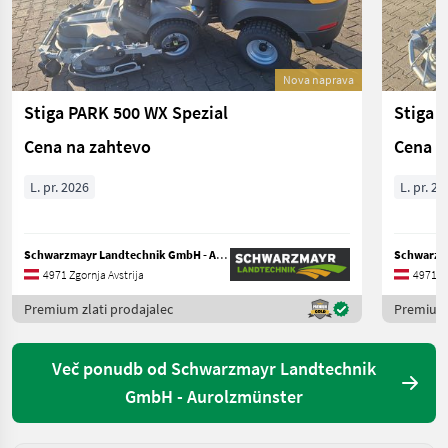
Nova naprava
Stiga PARK 500 WX Spezial
Stiga 
Cena na zahtevo
Cena n
L. pr. 2026
L. pr. 20
Schwarzmayr Landtechnik GmbH - Aurolzmünster
4971 Zgornja Avstrija
4971 Zg
Premium zlati prodajalec
Premium 
Več ponudb od Schwarzmayr Landtechnik
GmbH - Aurolzmünster