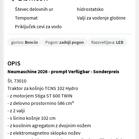
Števec delovnih ur
hidrostatsko
Tempomat
Valji za vodenje globine
Priključek cevi za vodo
gorivo:
Bencin
Pogon:
zadnji pogon
Razsvetljava:
LED
OPIS
Neumaschine 2026 - prompt Verfügbar - Sonderpreis
Št. 73010
Traktor za košnjo TCNS 102 Hydro
- z motorjem Stiga ST 600 TWIN
- z delovno prostornino 586 cm³
- z 2 valji
- s širino košnje 102 cm
- z kosilnim agregatom z dvojnim nožem
- z elektromagnetno sklopko nožev