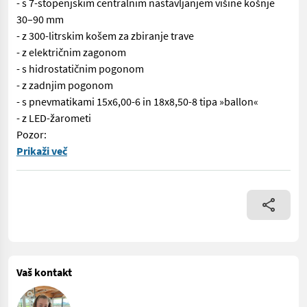
- s 7-stopenjskim centralnim nastavljanjem višine košnje
30–90 mm
- z 300-litrskim košem za zbiranje trave
- z električnim zagonom
- s hidrostatičnim pogonom
- z zadnjim pogonom
- s pnevmatikami 15x6,00-6 in 18x8,50-8 tipa »ballon«
- z LED-žarometi
Pozor:
Št. 73010 Traktor za košnjo TCNS 102 Hydro - z motorjem Stiga 
Prikaži več
Vaš kontakt