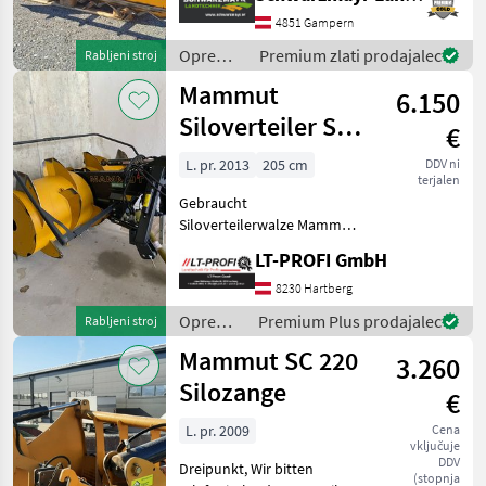
naprava DW rabljen,
prodaja prek posrednika, z
4851 Gampern
13 % DDV. D x Š x V
Oprema
Premium zlati prodajalec
Rabljeni stroj
za
Mammut
6.150
krmljenje
/
Siloverteiler SF
€
Mammut
205 Titan
L. pr. 2013
205 cm
DDV ni
terjalen
Gebraucht
Siloverteilerwalze Mammut
SF 205 Titan
LT-PROFI GmbH
"PRIVATVERKAUF" - Front-
Heckanbau
8230 Hartberg
(Umkehrgetriebe) -
Oprema
Premium Plus prodajalec
Rabljeni stroj
Hydraulische Schwenkung -
za
Mammut SC 220
Gelenkwelle Super
3.260
krmljenje
/
Silozange
€
Mammut
L. pr. 2009
Cena
vključuje
DDV
Dreipunkt, Wir bitten
(stopnja