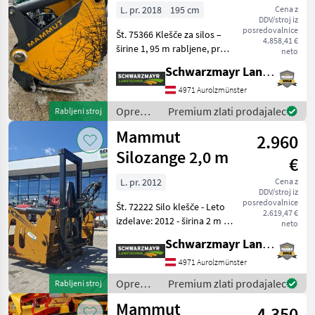
silose
L. pr. 2018
195 cm
Cena z
DDV/stroj iz
posredovalnice
Št. 75366 Klešče za silos –
4.858,41 €
širine 1, 95 m rabljene, prek
neto
posrednika, z 13 % DDV
Schwarzmayr Landtechnik GmbH - Aurolzmünster
Prodajna ekipa podjetja
Schwarzmayr vam bo z
4971 Aurolzmünster
veseljem predstavila
Oprema
Premium zlati prodajalec
Rabljeni stroj
napravo/stroj in
za
Mammut
2.960
krmljenje
/
Silozange 2,0 m
€
Mammut
L. pr. 2012
Cena z
DDV/stroj iz
posredovalnice
Št. 72222 Silo klešče - Leto
2.619,47 €
izdelave: 2012 - širina 2 m - z
neto
dvigalnim okvirjem - z
Schwarzmayr Landtechnik GmbH - Aurolzmünster
upravljanjem prek
Bowdenovega kabla - s 16
4971 Aurolzmünster
vilicami - s 3-točkovnim
Oprema
Premium zlati prodajalec
Rabljeni stroj
priklo
za
Mammut
4.350
krmljenje