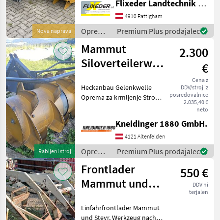
Flixeder Landtechnik GmbH
Trommeldurchmesser (inkl.
Schaufeln) - mit
4910 Pattigham
Gelenkwelle - mit
Oprema
Premium Plus prodajalec
Nova naprava
Gerätedreieckanbau - mit
za
Mammut
92
2.300
krmljenje
/
Siloverteilerwalze
€
Mammut
175 cm
Cena z
Heckanbau Gelenkwelle
DDV/stroj iz
posredovalnice
Oprema za krmljenje Stroj
2.035,40 €
za pripravljanje silaže
neto
Kneidinger 1880 GmbH.
4121 Altenfelden
Oprema
Premium Plus prodajalec
Rabljeni stroj
za
Frontlader
550 €
krmljenje
/
Mammut und
DDV ni
Mammut
terjalen
Steyr
Einfahrfrontlader Mammut
und Steyr, Werkzeug nach