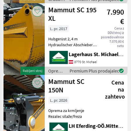
stroji /
Mammut SC 195
7.990
Mammut
XL
€
L. pr. 2017
Cena z
DDV/stroj iz
posredovalnice
Hubgerüst 2, 4 m
7.070,80 €
Hydraulischer Abschieber
neto
XL E-Punktansteuerung 4
Lagerhaus St. Michael ob Leoben eGen
DW 1xDW erforderlich
Hydraulischer Oberlenker
8770 St. Michael
Um Ihnen unnötige
Oprema
Premium Plus prodajalec
Rabljeni stroj
Wartezeiten oder
za
Mammut SC
Wegstrecken zu e
Cena
krmljenje
/
150N
na
Mammut
zahtevo
L. pr. 2026
Oprema za krmljenje
Rezalec silaže/freza
LH Eferding-OÖ.Mitte, Landtechnik Hofkirchen