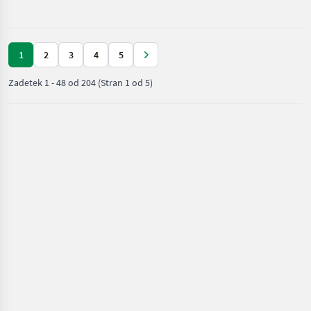
za
krmljenje
/
Mammut
1
2
3
4
5
Zadetek
1
-
48
od
204
(Stran 1 od 5)