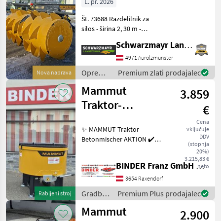
L. pr. 2026
Št. 73688 Razdelilnik za
silos - širina 2, 30 m -
premer bobna 1, 30 m
Schwarzmayr Landtechnik GmbH - Aurolzmünster
(vključno z lopaticami) - s
kardanskim gredom - s
4971 Aurolzmünster
trikotnim priklopom -
Oprema
Premium zlati prodajalec
Nova naprava
primeren za montažo na
za
Mammut
3.859
krmljenje
/
Traktor-
€
Mammut
Betonmischer
Cena
✨ MAMMUT Traktor
vključuje
TM 125 lagernd
DDV
Betonmischer AKTION ✔️
(stopnja
Modell : Turbo Mix TM 125
20%)
NEU - lagernd ✔️ in
3.215,83 €
BINDER Franz GmbH & CoKG
neto
serienmäßiger Ausführung
✔️ Serienmäßig wird der
3654 Raxendorf
TURBO MIX ✔️ mittels Trakt
Gradbeni
Premium Plus prodajalec
Rabljeni stroj
stroji /
Mammut
2.900
Mammut