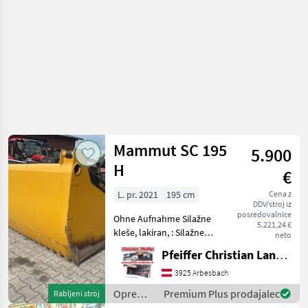
Mammut SC 195
5.900
H
€
L. pr. 2021
195 cm
Cena z
DDV/stroj iz
posredovalnice
Ohne Aufnahme Silažne
5.221,24 €
kleše, lakiran, : Silažne
neto
kleše, : lakiran Oprema za
Pfeiffer Christian Landtechnik
krmljenje Stroj za
pripravljanje silaže
3925 Arbesbach
Oprema
Premium Plus prodajalec
Rabljeni stroj
za