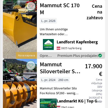
za
Mammut SC 170
Cena
krmljenje
/
M
na
Mammut
zahtevo
L. pr. 2026
Um Ihnen unnötige
Wartezeiten oder
Wegstrecken zu ersparen,
Landforst Kapfenberg
bitten wir Sie um vorherige
Kontaktaufnahme, falls Sie
8605 Kapfenberg
eine unserer Maschinen
Oprema
Premium Plus prodajalec
Nova naprava
besichtigen bzw. Probe fahr
za
Mammut
17.900
krmljenje
/
Siloverteiler Silo
€
Mammut
Fox Koloss SF260
L. pr. 2024
260 cm
Cena
vključuje
DDV
Mammut Siloverteiler Silo
(stopnja
Fox Koloss SF260 - wenig
20%)
gebraucht! - Baujahr 2024 -
14.916,67 €
Landmarkt KG | Top Gebrauchtmaschinen Zentrum
neto
Arbeitsbreite 260cm - Front
und Heckanbau -
8943 Aigen