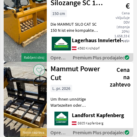
/
Silozange SC 150
€
Mammut
N
150 cm
Cena
vključuje
DDV
Die MAMMUT SILO CAT SC
(stopnja
150 N ist eine kompakte
20%)
Silozange, die speziell für
1.658,33 €
Lagerhaus Innviertel-Traunviertel-Urfahr eGen, Kirchdorf
neto
den Anbau an Frontladern,
Hofladern oder kleineren
4560 Kirchdorf
Traktoren konzipiert ist
Oprema
Premium Plus prodajalec
Rabljeni stroj
Abmessungen
za
Mammut Power
Cena
krmljenje
/
Cut
na
Mammut
zahtevo
L. pr. 2026
Um Ihnen unnötige
Wartezeiten oder
Wegstrecken zu ersparen,
Landforst Kapfenberg
bitten wir Sie um vorherige
Kontaktaufnahme, falls Sie
8605 Kapfenberg
eine unserer Maschinen
Oprema
Premium Plus prodajalec
Nova naprava
besichtigen bzw. Probe fahr