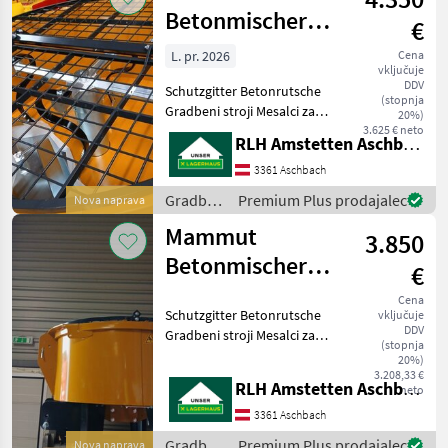
/
Betonmischer
€
Mammut
Turbo Mix TM
L. pr. 2026
Cena
vključuje
150
DDV
Schutzgitter Betonrutsche
(stopnja
Gradbeni stroji Mesalci za
20%)
beton
3.625 € neto
RLH Amstetten Aschbach
3361 Aschbach
Gradbeni
Premium Plus prodajalec
Nova naprava
stroji /
Mammut
3.850
Mammut
Betonmischer
€
Turbo Mix TM
Cena
Schutzgitter Betonrutsche
vključuje
125
DDV
Gradbeni stroji Mesalci za
(stopnja
beton
20%)
3.208,33 €
RLH Amstetten Aschbach
neto
3361 Aschbach
Gradbeni
Premium Plus prodajalec
Nova naprava