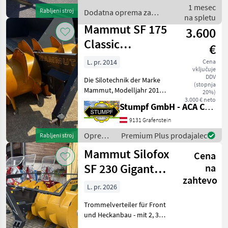
čelni nakladalnik, pritrdilna
1 mesec
Rabljeni stroj
Dodatna oprema za
konz
na spletu
traktorje / Mammut
Mammut SF 175
3.600
Classic
€
Heckanbau
L. pr. 2014
Cena
vključuje
DDV
Die Silotechnik der Marke
(stopnja
Mammut, Modelljahr 2014,
20%)
präsentiert sich als
3.000 € neto
Stumpf GmbH - ACA Center Stumpf
zuverlässiges und
effizientes Gerät für
9131 Grafenstein
landwirtschaftliche
Oprema
Premium Plus prodajalec
Rabljeni stroj
Anwendungen. Dieses
za
Mammut Silofox
Modell gehört
Cena
krmljenje
/
SF 230 Gigant
na
Mammut
zahtevo
Front-Heck
L. pr. 2026
Trommelverteiler für Front
und Heckanbau - mit 2, 30m
breite - mit 1, 30m