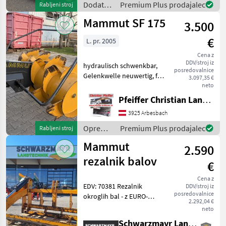
Dodatna
Premium Plus prodajalec
Rabljeni stroj
Kontaktaufnahme, falls Sie
oprema
Mammut SF 175
3.500
za
traktorje
€
L. pr. 2005
/
Mammut
Cena z
DDV/stroj iz
hydraulisch schwenkbar,
posredovalnice
Gelenkwelle neuwertig, für
3.097,35 €
Heckanbau Razdelilniki
neto
silaže, lakiran, Kardanski
Pfeiffer Christian Landtechnik
pogon, : Razdelilniki silaže, :
3925 Arbesbach
lakiran, : Kardanski pogon
Oprema
Oprema
Premium Plus prodajalec
Rabljeni stroj
za
Mammut
2.590
krmljenje
/
rezalnik balov
€
Mammut
Cena z
EDV: 70381 Rezalnik
DDV/stroj iz
posredovalnice
okroglih bal - z EURO-
2.292,04 €
priključkom - s 4 vilicami -
neto
potrebna je 1 krmilna
Schwarzmayr Landtechnik GmbH - Gampern