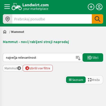
Prebrskaj ponudbe
/
Mammut
Mammut - novi/rabljeni stroji naprodaj
Tako je razvrščeno na Landwirt.com
Filtri
x
x
Mammut
Izbriši vse filtre
Seznam
Mreža
Natančnejše