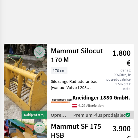
Mammut Silocut
1.800
170 M
€
170 cm
Cena z
DDV/stroj iz
posredovalnice
Silozange Radladeranbau
1.592,92 €
(war auf Volvo L208
neto
montiert) Oprema za
Kneidinger 1880 GmbH.
krmljenje Stroj za
pripravljanje silaže
4121 Altenfelden
Oprema
Premium Plus prodajalec
Rabljeni stroj
za
Mammut SF 175
3.900
krmljenje
/
HSB