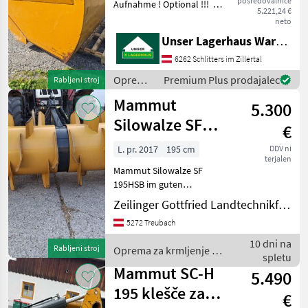
posredovalnice
Aufnahme ! Optional !!! mit
5.221,24 €
3-Punkt-Aufnahme Oprema
neto
za krmljenje Rezalec
Unser Lagerhaus Warenhandelsges.m.b.H.
silaže/freza
6262 Schlitters im Zillertal
Oprema
Premium Plus prodajalec
Rabljeni stroj
za
Mammut
5.300
krmljenje
/
Silowalze SF
€
Mammut
195HSB
L. pr. 2017
195 cm
DDV ni
terjalen
Mammut Silowalze SF
195HSB im guten
gebrauchten, gepflegten
Zeilinger Gottfried Landtechnikfachbetrieb
Zustand wie Neu
5272 Treubach
Trommelbreite: 1950mm
Arbeitsbreite: ca. 1950mm
10 dni na
Rabljeni stroj
Oprema za krmljenje /
Trommeldurchmesser:
spletu
Mammut
1040mm Eigengewic
Mammut SC-H
5.490
195 klešče za
€