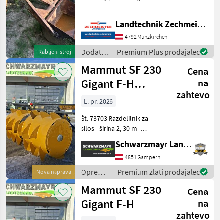
Aufpreis Dodatna oprema
za traktorje Čelni
Landtechnik Zechmeister GmbH & Co KG
nakladalec
4792 Münzkirchen
Dodatna
Premium Plus prodajalec
Rabljeni stroj
oprema
Mammut SF 230
Cena
za
traktorje
Gigant F-H
na
/
zahtevo
razdelilnik za
Mammut
L. pr. 2026
silos
Št. 73703 Razdelilnik za
silos - širina 2, 30 m -
premer bobna 1, 30 m
Schwarzmayr Landtechnik GmbH - Gampern
(vključno z lopaticami) - s
kardanskim gredom - s
4851 Gampern
trikotnim priklopom -
Oprema
Premium zlati prodajalec
Nova naprava
primeren za montažo na
za
Mammut SF 230
Cena
krmljenje
/
Gigant F-H
na
Mammut
zahtevo