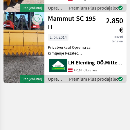
Hydraulische
Oprema
Premium Plus prodajalec
Rabljeni stroj
Schwenkeinrichtung -
za
Mammut SC 195
2.850
krmljenje
/
H
€
Mammut
L. pr. 2014
DDV ni
terjalen
Privatverkauf Oprema za
krmljenje Rezalec
silaže/freza
LH Eferding-OÖ.Mitte, Landtechnik Hofkirchen
4716 Hofkirchen
Oprema
Premium Plus prodajalec
Rabljeni stroj
za
krmljenje
/
Mammut