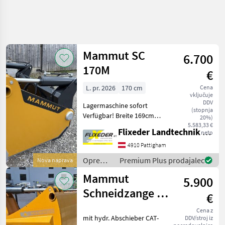
Mammut SC
6.700
170M
€
L. pr. 2026
170 cm
Cena
vključuje
DDV
Lagermaschine sofort
(stopnja
Verfügbar! Breite 169cm
20%)
Höhe 0, 80 m Tiefe 0, 78 m
5.583,33 €
Flixeder Landtechnik GmbH
neto
Volumen 1, 05 m³
Eigengewicht 655 kg mit
4910 Pattigham
Euroaufnahme und
Oprema
Premium Plus prodajalec
Nova naprava
Maisblech Weitere
za
Mammut
Aufnahmen auf Wu
5.900
krmljenje
/
Schneidzange SC
€
Mammut
195 XL
Cena z
mit hydr. Abschieber CAT-
DDV/stroj iz