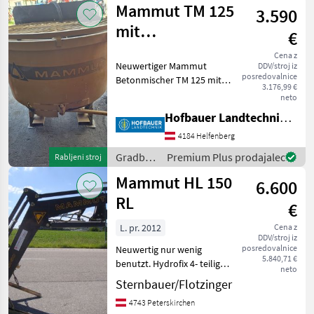
Mammut TM 125
3.590
krmljenje
/
mit
€
Mammut
Hydraulikantrieb
Cena z
Neuwertiger Mammut
DDV/stroj iz
posredovalnice
Betonmischer TM 125 mit
3.176,99 €
Hydraulik-Motor-Antrieb ,
neto
Staplergabel-und-
Hofbauer Landtechnik GmbH
Dreipunkt-Aufnahme ,
Schwenkrutsche mit
4184 Helfenberg
Verlängerung , ... Sofort
Gradbeni
Premium Plus prodajalec
Rabljeni stroj
Verfügbar !!
stroji /
Mammut HL 150
6.600
Mammut
RL
€
L. pr. 2012
Cena z
DDV/stroj iz
posredovalnice
Neuwertig nur wenig
5.840,71 €
benutzt. Hydrofix 4- teilig
neto
mit E- Stecker, Anbauteile
Sternbauer/Flotzinger
für Fendt 307, 308, 309 Ci.
4743 Peterskirchen
potisni valj: dvojno delujoči,