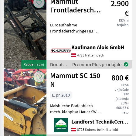
Mammut
2.900
za
traktorje
Frontladerschwinge
€
/
HLP125
Mammut
DDV ni
Euroaufnahme
terjalen
Frontladerschwinge HLP
125 Mammut DW
Hubzylinder 3 Steuerkreis
Kaufmann Alois GmbH
Die Fa. Kaufmann zeigt
Ihnen die Maschine bzw.
4723 Natternbach
Gerät gerne am Betrieb und
Dodatna
Premium Plus prodajalec
Rabljeni stroj
b
oprema
Mammut SC 150
800 €
za
traktorje
N
Cena
/
vključuje
Mammut
DDV
L. pr. 2010
(stopnja
20%)
Maisbleche Bodenblech
666,67 €
mech. klappbar Hauer SWE-
neto
B Um Ihnen unnötige
Landforst TechnikCenter Knittelfeld
Wartezeiten oder
Wegstrecken zu ersparen,
8723 Kobenz bei Knittelfeld
bitten wir Sie um vorherige