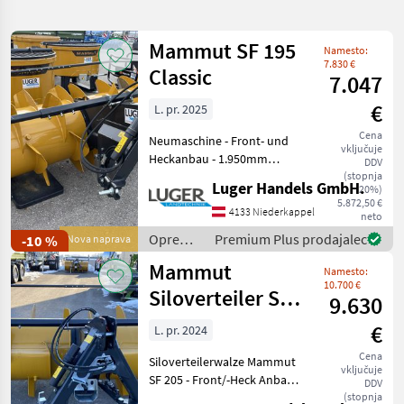
iskanje
Mammut SF 195
Namesto:
Kategorija
Država
Filtri
1
7.830 €
Classic
7.047
Prikaži
€
L. pr. 2025
TRENUTNA
Ponastavi
204
POT
Cena
rezultatov
Neumaschine - Front- und
vključuje
Mammut
Heckanbau - 1.950mm
DDV
Trommelbreite -
(stopnja
Luger Handels GmbH.
20%)
IZBERITE
Trommeldurchmesser 1040
5.872,50 €
KATEGORIJO
mm -
4133 Niederkappel
neto
Sternratschenkupplung im
Oprema
Premium Plus prodajalec
-10 %
Nova naprava
Kmetijska tehnika
170
Verteiler - Wendegetriebe
za
Mammut
für Front- und He
Namesto:
krmljenje
Gradbena tehnika
32
10.700 €
/
Siloverteiler SF
9.630
Mammut
205 Titan
Ostalo
2
€
L. pr. 2024
Cena
Siloverteilerwalze Mammut
MARKETPLACE
vključuje
SF 205 - Front/-Heck Anbau
DDV
- Wasserbefüllbare
(stopnja
Ponudbe
Mali