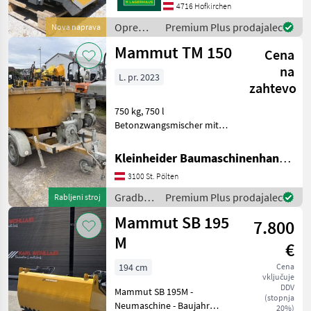
4716 Hofkirchen
Oprema
Premium Plus prodajalec
Nova naprava
za
Mammut TM 150
Cena
krmljenje
/
na
L. pr. 2023
Mammut
zahtevo
750 kg, 750 l
Betonzwangsmischer mit
Elektroantrieb auf
Einachsanhänger mit
Kleinheider Baumaschinenhandel GmbH.
Straßenzulassung Gradbeni
3100 St. Pölten
stroji Gradbeni prekucnik
Gradbeni
Premium Plus prodajalec
Rabljeni stroj
stroji /
Mammut SB 195
7.800
Mammut
M
€
194 cm
Cena
vključuje
DDV
Mammut SB 195M -
(stopnja
Neumaschine - Baujahr
20%)