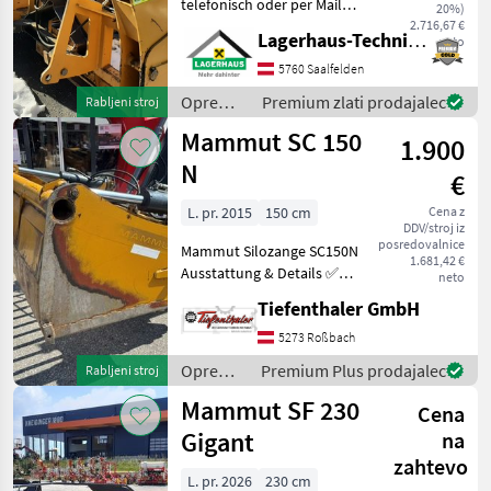
telefonisch oder per Mail
20%)
Ihren Besuch
2.716,67 €
Lagerhaus-Technik Saalfelden
neto
bekanntzugeben, um
ausreichend Zeit für die
5760 Saalfelden
Beratung und eventuell
Oprema
Premium zlati prodajalec
Rabljeni stroj
einer Probefahrt für Sie zu
za
Mammut SC 150
rese
1.900
krmljenje
/
N
€
Mammut
L. pr. 2015
150 cm
Cena z
DDV/stroj iz
posredovalnice
Mammut Silozange SC150N
1.681,42 €
Ausstattung & Details ✅
neto
Euroaufnahme Eine
Tiefenthaler GmbH
Besichtigung und
Probefahrt sind nach
5273 Roßbach
Vereinbarung möglich. Der
Oprema
Premium Plus prodajalec
Rabljeni stroj
Standort ist St. Veit im Inn
za
Mammut SF 230
Cena
krmljenje
/
Gigant
na
Mammut
zahtevo
L. pr. 2026
230 cm