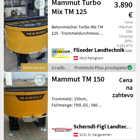
Mammut Turbo
3.890
Mammut
Mix TM 125
€
Cena
Betonmischer Turbo Mix TM
vključuje
DDV
125 - Trommeldurchmesser
(stopnja
1250 mm, 500 l Nutzmenge
20%)
geeignet für
3.241,67 €
Flixeder Landtechnik GmbH
neto
Zapfwellenantrieb
einstufiges Getriebe,
4910 Pattigham
Übersetzung 7, 75:1
Gradbeni
Premium Plus prodajalec
Nova naprava
Mischen und
stroji /
Mammut TM 150
Cena
Mammut
na
zahtevo
Trommeld.: 150cm,
Füllmenge: 750l, EG.: 560kg,
Stapleraufnahme,
Stützfüße, Rutsche, GW,
Sandabfüllung Gradbeni
Scherndl-Figl Landtechnik
stroji Mesalci za beton
3231 St. Margarethen