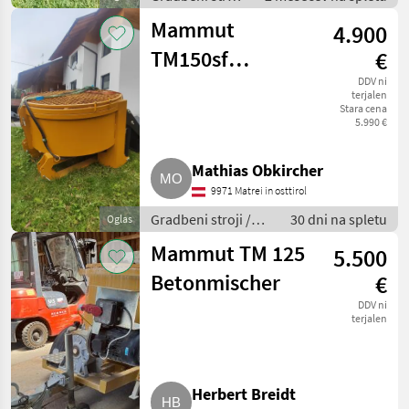
/ Mesalci za
Mammut
4.900
beton
TM150sf
€
Zwangsmischer
DDV ni
terjalen
Stara cena
TM150sf
5.990 €
Mathias Obkircher
9971 Matrei in osttirol
Gradbeni stroji /
30 dni na spletu
Oglas
Mesalci za beton
Mammut TM 125
5.500
Betonmischer
€
DDV ni
terjalen
Herbert Breidt