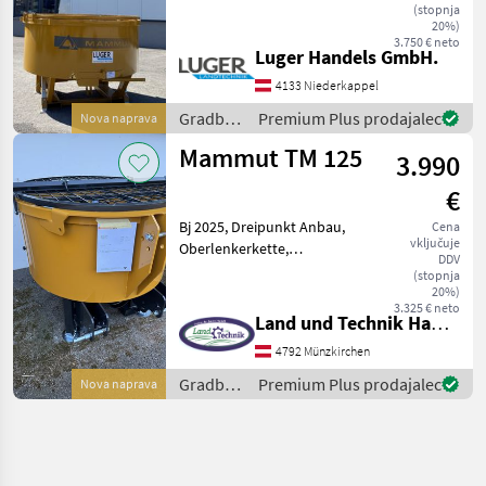
PTO pogon - 4 vzmetne
(stopnja
mešalne roke - Tritočkovno
20%)
3.750 € neto
pritrjevanje - Vrtljiva
Luger Handels GmbH.
izpustna žleb - mehanski
4133 Niederkappel
drsnik - Od
Gradbeni
Premium Plus prodajalec
Nova naprava
stroji /
Mammut TM 125
3.990
Mammut
€
Bj 2025, Dreipunkt Anbau,
Cena
vključuje
Oberlenkerkette,
DDV
Flanschöffnung für
(stopnja
Sandbefüllung, SILO FILL
20%)
3.325 € neto
oder QUICK FILL,
Land und Technik HandelsgesmbH
Schutzgitter klappbar,
4792 Münzkirchen
Traktorschutzblech,
Staplereinschub, s
Gradbeni
Premium Plus prodajalec
Nova naprava
stroji /
Mammut