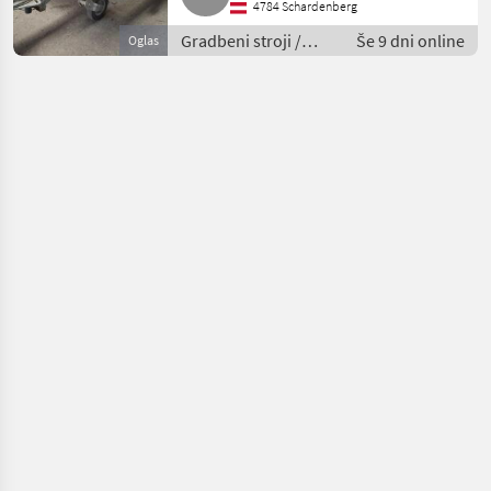
4784 Schardenberg
Gradbeni stroji /
Še 9 dni online
Oglas
Mesalci za beton