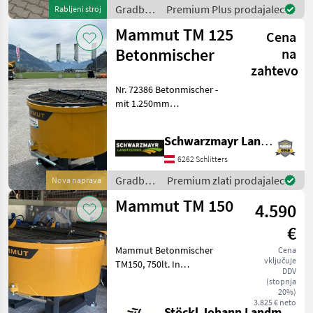
Gradbeni
Premium Plus prodajalec
Rabljeni stroj
stroji /
Mammut TM 125
Cena
Mammut
Betonmischer
na
zahtevo
Nr. 72386 Betonmischer -
mit 1.250mm
Durchmesseer - mit 500lt.
Nutzmenge - mit 3-
Schwarzmayr Landtechnik GmbH - Schlitters
Punktanbindung für
Oberlenker - mit
6262 Schlitters
Staplereinschub - mit
Gradbeni
Premium zlati prodajalec
Nova naprava
Auflagebügel - mi
stroji /
Mammut TM 150
4.590
Mammut
€
Mammut Betonmischer
Cena
vključuje
TM150, 750lt. In
DDV
serienmäßiger Ausführung
(stopnja
Gradbeni stroji Mesalci za
20%)
3.825 € neto
beton
Stöckl Johann Landmaschinen GesmbH & Co KG