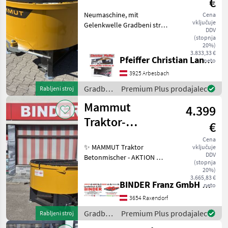
€
Neumaschine, mit
Cena
vključuje
Gelenkwelle Gradbeni stroji
DDV
Mesalci za beton
(stopnja
20%)
3.833,33 €
Pfeiffer Christian Landtechnik
neto
3925 Arbesbach
Gradbeni
Premium Plus prodajalec
Rabljeni stroj
stroji /
Mammut
4.399
Mammut
Traktor-
€
Betonmischer
Cena
✨ MAMMUT Traktor
vključuje
TM 150 lagernd
DDV
Betonmischer - AKTION ✔️
(stopnja
Modell : Turbo Mix TM 150
20%)
NEU - lagernd ✔️ in
3.665,83 €
BINDER Franz GmbH & CoKG
neto
serienmäßiger Ausführung
✔️ Serienmäßig wird der
3654 Raxendorf
TURBO MIX ✔️ mittels Tra
Gradbeni
Premium Plus prodajalec
Rabljeni stroj
stroji /