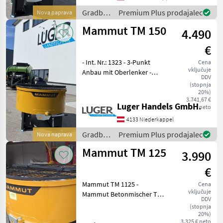
Sackaufreiser -
Staplereinschub -
Gradbeni
Premium Plus prodajalec
Nova naprava
stroji /
Mammut TM 150
4.490
Mammut
€
- Int. Nr.: 1323 - 3-Punkt
Cena
vključuje
Anbau mit Oberlenker -
DDV
Flanschöffnung für
(stopnja
Sandsackbefüllung -
20%)
3.741,67 €
Schutzgitter -
Luger Handels GmbH.
neto
Traktorschutzblech -
4133 Niederkappel
Sackaufreiser -
Staplereinschub
Gradbeni
Premium Plus prodajalec
Nova naprava
stroji /
Mammut TM 125
3.990
Mammut
€
Mammut TM 1125 -
Cena
vključuje
Mammut Betonmischer TM
DDV
125 -Neues Modell! -
(stopnja
Dreipunktanbau -Stapler
20%)
3.325 € neto