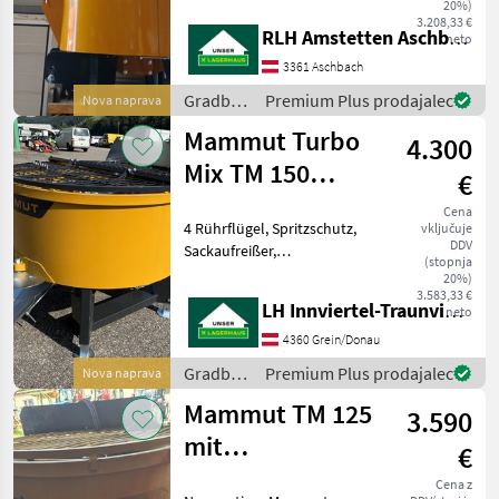
20%)
3.208,33 €
RLH Amstetten Aschbach
Stockmann
neto
3361 Aschbach
Fliegl
Gradbeni
Premium Plus prodajalec
Nova naprava
stroji /
Mammut Turbo
Iveco
4.300
Mammut
Mix TM 150
€
SAT
(neues Modell)
Cena
4 Rührflügel, Spritzschutz,
vključuje
Dominator
DDV
Sackaufreißer,
(stopnja
Auslaufrutsche, > Ebenfalls
20%)
Prikaži
erhältlich und auf Lager:
3.583,33 €
vse
LH Innviertel-Traunviertel-Urfahr
neto
Turbo Mix TM 125 SF
(14)
Selbstbefüller € 5.660, - inkl.
4360 Grein/Donau
Mwst., Turbo
MODEL
Gradbeni
Premium Plus prodajalec
Nova naprava
stroji /
Mammut TM 125
3.590
Mammut
mit
€
TM
Hydraulikantrieb
125
Cena z