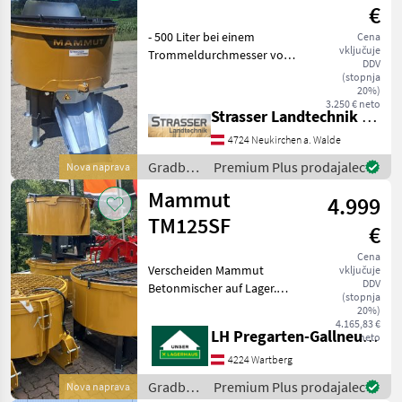
€
- 500 Liter bei einem
Cena
vključuje
Trommeldurchmesser von
DDV
1250mm - ca. 500kg -
(stopnja
höhenverstellbare
20%)
3.250 € neto
Stützfüße - 4 gefederte
Strasser Landtechnik GmbH
Rührarme - Schutzgitter mit
4724 Neukirchen a. Walde
Sackaufreißer - Traktors
Gradbeni
Premium Plus prodajalec
Nova naprava
stroji /
Mammut
4.999
Mammut
TM125SF
€
Cena
Verscheiden Mammut
vključuje
DDV
Betonmischer auf Lager.
(stopnja
Gelenkwelle gegen Aufpreis
20%)
erhältlich!
4.165,83 €
LH Pregarten-Gallneukirchen, Pregarten
neto
Serienausstattung Modell
2025: Dreipunktaufnahme,
4224 Wartberg
Zapfwellenbetrieben,
Gradbeni
Premium Plus prodajalec
Nova naprava
Schutzbl