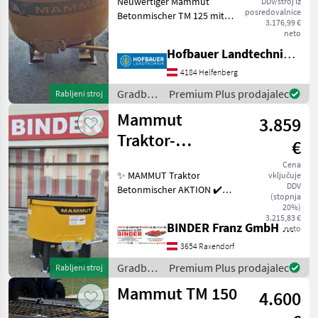
Neuwertiger Mammut
DDV/stroj iz
TM
posredovalnice
Betonmischer TM 125 mit
150
3.176,99 €
Hydraulik-Motor-Antrieb ,
neto
Staplergabel-und-
MARKETPLACE
Hofbauer Landtechnik GmbH
Dreipunkt-Aufnahme ,
Schwenkrutsche mit
4184 Helfenberg
Ponudbe
Mali
Marketplace
Verlängerung , ... Sofort
trgovcev
oglasi
Gradbeni
Premium Plus prodajalec
Rabljeni stroj
Verfügbar !!
stroji /
Mammut
3.859
Mammut
Traktor-
€
Betonmischer
Cena
✨ MAMMUT Traktor
vključuje
TM 125 lagernd
DDV
Betonmischer AKTION ✔️
(stopnja
Modell : Turbo Mix TM 125
20%)
NEU - lagernd ✔️ in
3.215,83 €
BINDER Franz GmbH & CoKG
neto
serienmäßiger Ausführung
✔️ Serienmäßig wird der
3654 Raxendorf
TURBO MIX ✔️ mittels Trakt
Gradbeni
Premium Plus prodajalec
Rabljeni stroj
stroji /
Mammut TM 150
4.600
Mammut