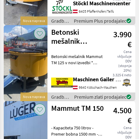
bzw.
Stöckl Maschinencenter
Palettengabelaufnahme -
6405 Pfaffenhofen/Telfs
Auslaufrutsche -
Zapfwellenantrieb
Gradbeni
Premium Plus prodajalec
Nova naprava
Gradbeni stroj
stroji /
Betonski
3.990
Mammut
mešalnik
€
Mammut Turbo
Cena
Betonski mešalnik Mammut
vključuje
Mix TM 125
DDV
TM 125 v novi izvedbi *
(stopnja
Prostornina 500 litrov *
20%)
Premer bobna približno
3.325 € neto
Maschinen Gailer GmbH
1250 mm * Teža 500 kg *
nastavljive podporne noge
9640 Kötschach-Mauthen
* 4 vzmeteni m
Gradbeni
Premium zlati prodajalec
Nova naprava
stroji /
Mammut TM 150
4.500
Mammut
€
- Kapaciteta 750 litrov -
Cena
vključuje
Premer bobna 1500 mm -
DDV