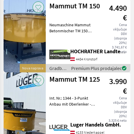
stroji /
Mammut TM 150
4.490
Mammut
€
Neumaschine Mammut
Cena
vključuje
Betonmischer TM 150
DDV
(neues Modell - Standort
(stopnja
Aschbach) Ausstattung: -
20%)
3.741,67 €
großer Durchmesser vom
HOCHRATHER Landtechnik GmbH
neto
Standrohr - Rührarme -
4484 Kronstorf
Federzinken aus einem Stü
Gradbeni
Premium Plus prodajalec
Nova naprava
stroji /
Mammut TM 125
3.990
Mammut
€
Int. Nr.: 1344 - 3-Punkt
Cena
vključuje
Anbau mit Oberlenker -
DDV
Flanschöffnung für
(stopnja
Sandsackbefüllung -
20%)
3.325 € neto
Schutzgitter -
Luger Handels GmbH.
Traktorschutzblech -
4133 Niederkappel