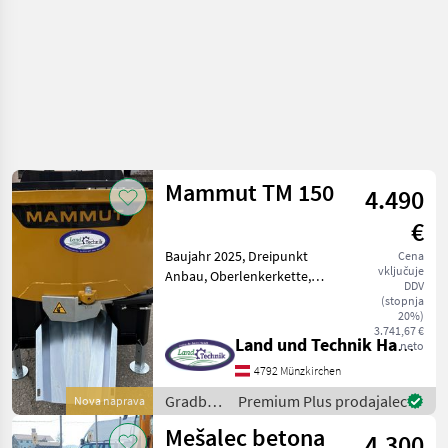
Mammut TM 150
4.490
€
Baujahr 2025, Dreipunkt
Cena
vključuje
Anbau, Oberlenkerkette,
DDV
Flanschöffnung für
(stopnja
Sandbefüllung, SILO FILL
20%)
3.741,67 €
oder QUICK FILL,
Land und Technik HandelsgesmbH
neto
Schutzgitter klappbar,
4792 Münzkirchen
Traktorschutzblech,
Staplereinsch
Gradbeni
Premium Plus prodajalec
Nova naprava
stroji /
Mešalec betona
4.300
Mammut