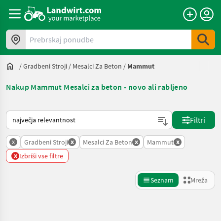
Prebrskaj ponudbe
/
Gradbeni Stroji
/
Mesalci Za Beton
/
Mammut
Nakup Mammut Mesalci za beton - novo ali rabljeno
Tako je razvrščeno na Landwirt.com
Filtri
x
x
x
x
Gradbeni Stroji
Mesalci Za Beton
Mammut
x
Izbriši vse filtre
Seznam
Mreža