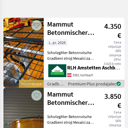
Natančnejše
iskanje
Mammut
4.350
Kategorija
Država
Filtri
4
Betonmischer
€
Turbo Mix TM
L. pr. 2026
Cena
Prikaži 29
TRENUTNA
Ponastavi
vključuje
150
POT
rezultatov
DDV
Schutzgitter Betonrutsche
(stopnja
Gradbena
Gradbeni stroji Mesalci za
20%)
tehnika
beton
3.625 € neto
RLH Amstetten Aschbach
Gradbeni
Stroji
3361 Aschbach
Mesalci
Gradbeni
Premium Plus prodajalec
Nova naprava
Za
stroji /
Beton
Mammut
3.850
Mammut
Mammut
Betonmischer
€
Turbo Mix TM
IZBERITE
Cena
KATEGORIJO
Schutzgitter Betonrutsche
vključuje
125
DDV
Gradbeni stroji Mesalci za
Mammut
(stopnja
beton