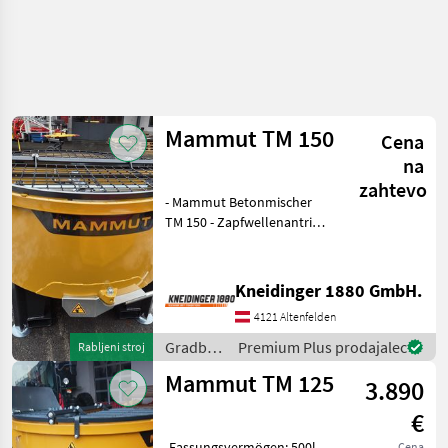
Mammut TM 150
Cena
na
zahtevo
- Mammut Betonmischer
TM 150 - Zapfwellenantrieb
- Schutzgitter -
Sackaufreißer -
schwenkbare
Kneidinger 1880 GmbH.
Auslaufrutsche -
4121 Altenfelden
verstellbare Stützfüße -
Trommeldurchmesser 1500
Gradbeni
Premium Plus prodajalec
Rabljeni stroj
stroji /
Mammut TM 125
3.890
Mammut
€
-Fassungsvermögen: 500l -
Cena