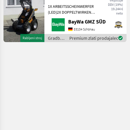
vključuje
DDV (19%)
1X ARBEITSSCHEINWERFER
19.244 €
(LED)2X DOPPELTWIRKEND
neto
MECHANISCHGEGENGEWICHT
BayWa GMZ SÜD
UNTER DER TRITTGIANT
COMPACT
83104 Schönau
WERKZEUGAUFNAHMEMotor-
Gradbeni
Premium zlati prodajalec
Rabljeni stroj
Moderner Kubota
stroji /
Dreizylinderdieselmotor,
Sonstige
Typ