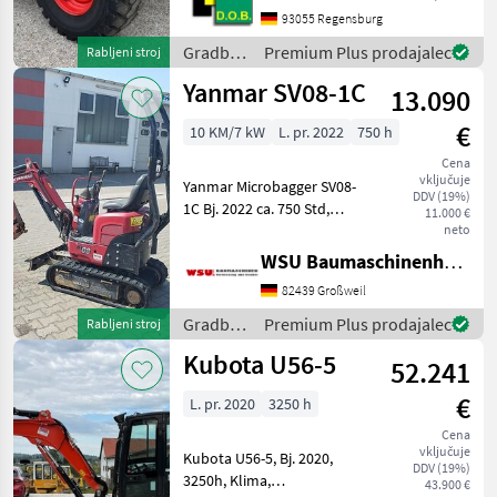
Schnellwechselplatte
93055 Regensburg
hydraulisch - Handgas mit
Gradbeni
Premium Plus prodajalec
Rabljeni stroj
Langsamfahreinrichtung -
stroji /
Yanmar SV08-1C
Motorvorwärmung ü
13.090
Claas
€
10 KM/7 kW
L. pr. 2022
750 h
Cena
vključuje
Yanmar Microbagger SV08-
DDV (19%)
1C Bj. 2022 ca. 750 Std,
11.000 €
gepflegt 11000 € zzgl. MwSt.
neto
(ausweisbar) Finanzierung
WSU Baumaschinenhandel u. Gerätevermietung GmbH
und Lieferung
82439 Großweil
Deutschlandweit möglich!
Mieten ab 67, - € Be
Gradbeni
Premium Plus prodajalec
Rabljeni stroj
stroji /
Kubota U56-5
52.241
Yanmar
€
L. pr. 2020
3250 h
Cena
vključuje
Kubota U56-5, Bj. 2020,
DDV (19%)
3250h, Klima,
43.900 €