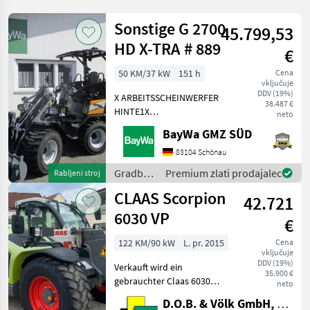
Sonstige G 2700
45.799,53
HD X-TRA # 889
€
50 KM/37 kW
151 h
Cena
vključuje
DDV (19%)
X ARBEITSSCHEINWERFER
38.487 €
HINTE1X
neto
ARBEITSSCHEINWERFER
BayWa GMZ SÜD
VORNE1X
HECKGEWICHTSPLATTE 62
83104 Schönau
KG1X
Gradbeni
Premium zlati prodajalec
Rabljeni stroj
HYDRAULIKKREISLAUF
stroji /
CLAAS Scorpion
DPPPEL31X15.50-15
42.721
Sonstige
SKIDDATENBESCHEINIGUNG
6030 VP
€
BRD 20 KMDRUCKFREIER
122 KM/90 kW
L. pr. 2015
Cena
vključuje
DDV (19%)
Verkauft wird ein
35.900 €
gebrauchter Claas 6030
neto
Varipower Teleskoplader -
D.O.B. & Völk GmbH, Filiale Regensburg
Kramer