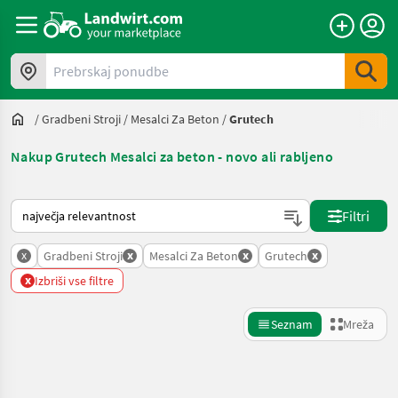
Prebrskaj ponudbe
/
Gradbeni Stroji
/
Mesalci Za Beton
/
Grutech
Nakup Grutech Mesalci za beton - novo ali rabljeno
Tako je razvrščeno na Landwirt.com
Filtri
x
x
x
x
Gradbeni Stroji
Mesalci Za Beton
Grutech
x
Izbriši vse filtre
Seznam
Mreža