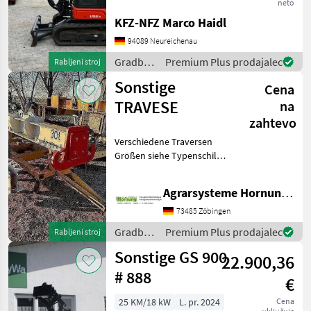
Kombihydraulik, Powertilt
neto
mit HS03,
KFZ-NFZ Marco Haidl
Grabenräumlöffel, Ketten
94089 Neureichenau
90% Gradbeni stroji Mini
bager
Gradbeni
Premium Plus prodajalec
Rabljeni stroj
stroji /
Sonstige
Cena
Kubota
TRAVESE
na
zahtevo
Verschiedene Traversen
Größen siehe Typenschild
Preis auf Anfrage per e mail
danke Gradbeni stroji Drugi
Agrarsysteme Hornung GmbH & Co. KG
gradbeni stroji
73485 Zöbingen
Gradbeni
Premium Plus prodajalec
Rabljeni stroj
stroji /
Sonstige GS 900
22.900,36
Sonstige
# 888
€
25 KM/18 kW
L. pr. 2024
Cena