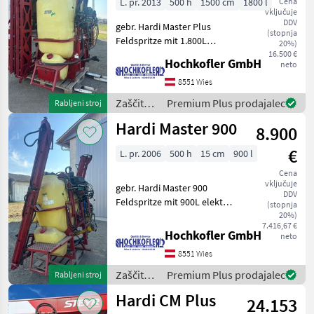
L. pr. 2013
500 h
1500 cm
1800 l
Cena
vključuje
DDV
gebr. Hardi Master Plus
(stopnja
Feldspritze mit 1.800L
20%)
izvedba: prigrajen,
16.500 €
Hochkofler GmbH
neto
nastavitev višine,
hidravlično zložljivo Zaščita
8551 Wies
rastlin Poljska škropilnica
Zaščita
Premium Plus prodajalec
Rabljeni stroj
rastlin /
Hardi Master 900
8.900
Hardi
€
L. pr. 2006
500 h
15 cm
900 l
Cena
vključuje
gebr. Hardi Master 900
DDV
Feldspritze mit 900L elektr.
(stopnja
Steuerung izvedba:
20%)
7.416,67 €
prigrajen, nastavitev višine,
Hochkofler GmbH
neto
hidravlično zložljivo Zaščita
8551 Wies
rastlin Poljska škropilnica
Zaščita
Premium Plus prodajalec
Rabljeni stroj
rastlin /
Hardi CM Plus
24.153
Hardi