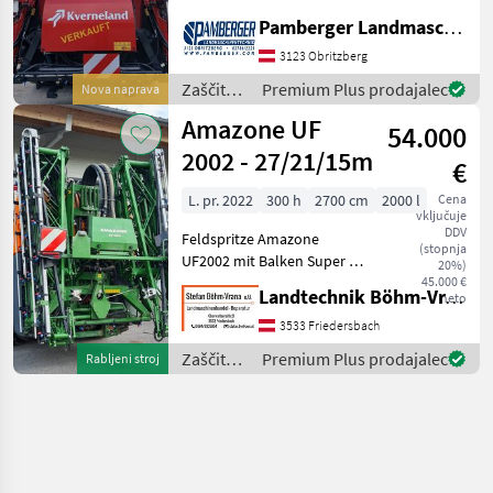
Beleuchtungssatz iXter
Pamberger Landmaschinentechnik GmbH
Sync Gateway Spritze
Einspülbehälter Gestänge
3123 Obritzberg
HC21 -4 fach iXflow-E iXflow-
Zaščita
Premium Plus prodajalec
Nova naprava
E elektr. Einzeldüse
rastlin /
Amazone UF
54.000
Kverneland
2002 - 27/21/15m
€
L. pr. 2022
300 h
2700 cm
2000 l
Cena
vključuje
DDV
Feldspritze Amazone
(stopnja
UF2002 mit Balken Super S2
20%)
mit Arbeitsbreite 27m -
45.000 €
Landtechnik Böhm-Vrana GmbH
neto
reduzierbar auf 21m und
15m, AmaSwitch
3533 Friedersbach
Einzeldüsenschaltung,
Zaščita
Premium Plus prodajalec
Rabljeni stroj
Comfort-Paket mit
rastlin /
Reinigung vom T
Amazone