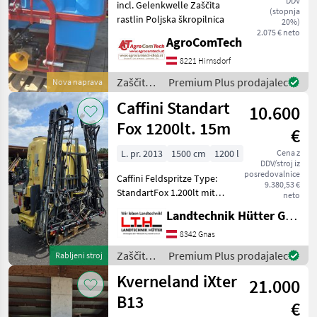
DDV
incl. Gelenkwelle Zaščita
(stopnja
rastlin Poljska škropilnica
20%)
2.075 € neto
AgroComTech
8221 Hirnsdorf
Zaščita
Premium Plus prodajalec
Nova naprava
rastlin /
Caffini Standart
10.600
Stekro
Fox 1200lt. 15m
€
L. pr. 2013
1500 cm
1200 l
Cena z
DDV/stroj iz
posredovalnice
Caffini Feldspritze Type:
9.380,53 €
StandartFox 1.200lt mit
neto
15m Gestänge, Baujahr
Landtechnik Hütter GmbH & Co KG
2013 Dreifach Düsenkopf,
Schaummarkierer,
8342 Gnas
Computer mit KM/H
Zaščita
Premium Plus prodajalec
Rabljeni stroj
Steuerung und 5
rastlin /
Kverneland iXter
Teilbreitenventi
21.000
Caffini
B13
€