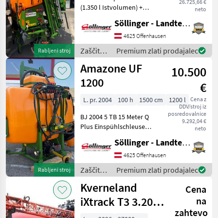
26.725,66 €
(1.350 l Istvolumen) +
neto
Rollvorrichtung gebremst +
Söllinger - Landtechnik GmbH
UF Heckbeleuchtung +
Gelenkwelle Walterscheid
4625 Offenhausen
W100E (1 3/8 Zoll, 810 mm)
Zaščita
Premium zlati prodajalec
Rabljeni stroj
+ Pumpenaus
rastlin /
Amazone UF
10.500
Amazone
1200
€
L. pr. 2004
100 h
1500 cm
1200 l
Cena z
DDV/stroj iz
posredovalnice
BJ 2004 5 TB 15 Meter Q
9.292,04 €
Plus Einspühlschleuse
neto
Gelenkwelle Nicht
Söllinger - Landtechnik GmbH
Geschwindigkeitsabhängig
Gültige Überprüfung bis
4625 Offenhausen
April 2028 izvedba:
Zaščita
Premium zlati prodajalec
Rabljeni stroj
prigrajen, računalnik, uprav
rastlin /
Kverneland
Cena
Amazone
iXtrack T3 3.200l
na
zahtevo
HSS27m