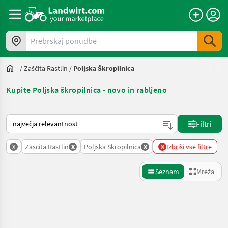
Prebrskaj ponudbe
/
Zaščita Rastlin
/
Poljska Škropilnica
Kupite Poljska škropilnica - novo in rabljeno
Tako je razvrščeno na Landwirt.com
Filtri
x
x
x
x
Zascita Rastlin
Poljska Skropilnica
Izbriši vse filtre
Seznam
Mreža
Natančnejše