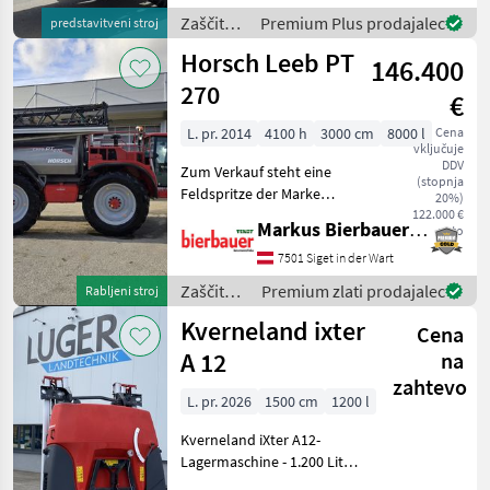
InCab Kabel - 11 Teilbreiten
Zaščita
Premium Plus prodajalec
predstavitveni stroj
pneumatisch ge
rastlin /
Horsch Leeb PT
146.400
Horsch
Leeb
270
€
L. pr. 2014
4100 h
3000 cm
8000 l
Cena
vključuje
DDV
Zum Verkauf steht eine
(stopnja
Feldspritze der Marke
20%)
Horsch Leeb, Modell
122.000 €
Markus Bierbauer GmbH
neto
Baujahr 2014 mit 4100
Betriebsstunden. Die
7501 Siget in der Wart
Spritze verfügt über eine
Zaščita
Premium zlati prodajalec
Rabljeni stroj
Breite von 3000cm und eine
rastlin /
Kverneland ixter
Kapa
Cena
Horsch
Leeb
A 12
na
zahtevo
L. pr. 2026
1500 cm
1200 l
Kverneland iXter A12-
Lagermaschine - 1.200 Liter
Behältervolumen -