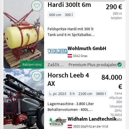
Favaro
Hardi 300lt 6m
290 €
DDV ni
600 cm
300 l
terjalen
Feldspritze Hardi mit 300 lt
Tank und 6 m Spritzbalken;
izvedba: prigrajen Zaščita
rastlin Poljska škropilnica
Wohlmuth GmbH
8342 Gnas
Zaščita
Premium Plus prodajalec
Rabljeni stroj
rastlin /
Horsch Leeb 4
84.000
Hardi
AX
€
L. pr. 2023
5 h
2100 cm
3800 l
Cena
vključuje
DDV
Lagermaschine - 3.800 Liter
(stopnja
Behältervolumen - 400L
20%)
Frischwasser -
70.000 €
Widhalm Landtechnik GmbH
neto
Einspülschleuse - Touch
800Isobus Terminal inkl.
3800 Göpfritz an der Wild