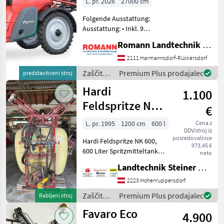
L. pr. 2026
27000 cm
Folgende Ausstattung:
Ausstattung: • Inkl. 9
Standard-Teilbreiten a 3m •
Romann Landtechnik & Nutzfahrzeuge e.U.
iXclean PRO –
vollautmoatische
2111 Harmannsdorf-Rückersdorf
Innenreinigung •
Zaščita
Premium Plus prodajalec
predstavitveni stroj
BoomGuide Comfort Active
rastlin /
Hardi
– automatische • Be
1.100
Kverneland
Feldspritze NK
€
600 mit 12 Meter
L. pr. 1995
1200 cm
600 l
Cena z
DDV/stroj iz
Balken
posredovalnice
Hardi Feldspritze NK 600,
973,45 €
600 Liter Spritzmitteltank, 3
neto
mechanische Teilbreiten,
Landtechnik Steiner GmbH
Rührwerk, 12 Meter
Spritzbalken mechanisch
2223 Hohenruppersdorf
klappbar, Mechanische
Zaščita
Premium Plus prodajalec
Rabljeni stroj
Höhenvers
rastlin /
Favaro Eco
4.900
Hardi