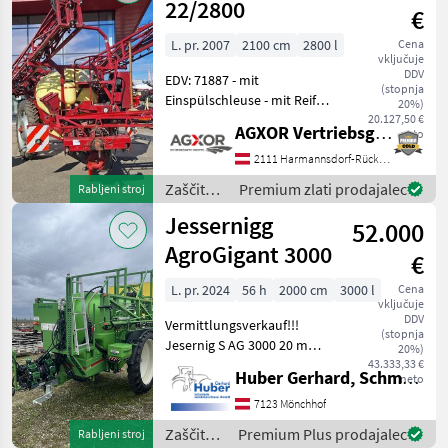
22/2800
€
L. pr. 2007
2100 cm
2800 l
Cena
vključuje
DDV
EDV: 71887 - mit
(stopnja
Einspülschleuse - mit Reifen
20%)
270/95 R44 - mit
20.127,50 €
AGXOR Vertriebsgesellschaft Ost GmbH
neto
Verstellfelgen - mit Blue
Spot Spritz Balken Licht -
2111 Harmannsdorf-Rückersdorf
mit Beleuchtung - mit 3
Zaščita
Premium zlati prodajalec
Rabljeni stroj
Fach Düsen Stoc
rastlin /
Jessernigg
52.000
Hardi
AgroGigant 3000
€
L. pr. 2024
56 h
2000 cm
3000 l
Cena
vključuje
DDV
Vermittlungsverkauf!!!
(stopnja
Jesernig S AG 3000 20 m
20%)
Gigant Gestänge ( nur
43.333,33 €
Huber Gerhard, Schmiede und Landmaschinen GmbH.
neto
gemeinsam klappbar) 7
Teilbreiten Hubhöhe
7123 Mönchhof
2500mm Düsenunterkante
Zaščita
Premium Plus prodajalec
Rabljeni stroj
zu Boden Computersteueru