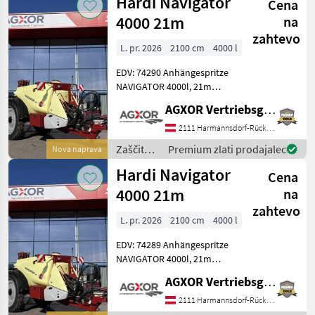
Hardi Navigator
Cena
Hardi
4000 21m
na
zahtevo
L. pr. 2026
2100 cm
4000 l
EDV: 74290 Anhängespritze
NAVIGATOR 4000l, 21m
DeltaForce TITANIUM line
AGXOR Vertriebsgesellschaft Ost GmbH
Standardausstattung:
Behälter: - 4.000 Liter PE-
2111 Harmannsdorf-Rückersdorf
Behälter mit niedrigem
Zaščita
Premium zlati prodajalec
Nova naprava
Schwerpunkt
rastlin /
Hardi Navigator
Cena
Hardi
4000 21m
na
zahtevo
L. pr. 2026
2100 cm
4000 l
EDV: 74289 Anhängespritze
NAVIGATOR 4000l, 21m
DeltaForce TITANIUM line
AGXOR Vertriebsgesellschaft Ost GmbH
Standardausstattung:
Behälter: - 4.000 Liter PE-
2111 Harmannsdorf-Rückersdorf
Behälter mit niedrigem