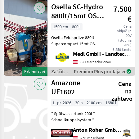
rastlin /
Osella SC-Hydro
7.500
Kverneland
880lt/15mt OS X-
€
Balken
1500 cm
800 l
Cena
vključuje
DDV
Osella Feldspritze 880lt
(stopnja
Supercompact 15mt OS-
20%)
Balken X-Form 2, 9mt
6.250 € neto
Medl GmbH - Landtechnik Großhandel
Transportbreite
Chemieschleuße
3671 Marbach/Donau
Gelenkwelle hydraulische
Zaščita
Premium Plus prodajalec
Rabljeni stroj
Hangverstellung
rastlin /
Amazone
hydraulische Klappung
Cena
Osella
UF1602
na
zahtevo
L. pr. 2026
30 h
2100 cm
1680 l
* Spülwassertank 200l *
Schnellkuppelsystem *
gebremste Rollvorrichtung
Anton Roher GmbH (ACA Center Roher)
* LED-Heckbeleuchtung *
Walterscheid Gelenkwelle
3250 Wieselburg