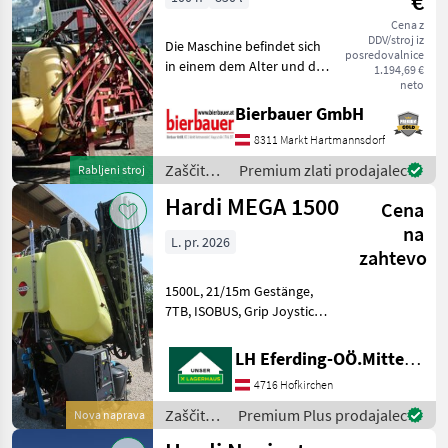
€
Cena z
DDV/stroj iz
Die Maschine befindet sich
posredovalnice
in einem dem Alter und der
1.194,69 €
Nutzung entsprechenden
neto
Zustand und kann nach
Bierbauer GmbH
telefonischer Vereinbarung
8311 Markt Hartmannsdorf
gerne vor Ort besichtigt
und geprüft we
Zaščita
Premium zlati prodajalec
Rabljeni stroj
rastlin /
Hardi MEGA 1500
Cena
Hardi
na
L. pr. 2026
zahtevo
1500L, 21/15m Gestänge,
7TB, ISOBUS, Grip Joystick,
194l Pumpe, 5m
Saugschlauch, 1"
LH Eferding-OÖ.Mitte, Landtechnik Hofkirchen
Wasseranschluss, elektr.
4716 Hofkirchen
Spülung ( DilutionKit) ,
Active Slant, Blaue
Zaščita
Premium Plus prodajalec
Nova naprava
Spritzkegelb
rastlin /