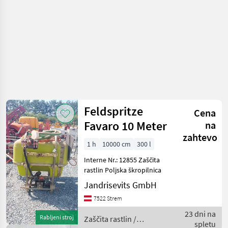
Feldspritze
Cena
Favaro 10 Meter
na
zahtevo
1 h
10000 cm
300 l
Interne Nr.: 12855 Zaščita
rastlin Poljska škropilnica
Jandrisevits GmbH
7522 Strem
23 dni na
Rabljeni stroj
Zaščita rastlin /
spletu