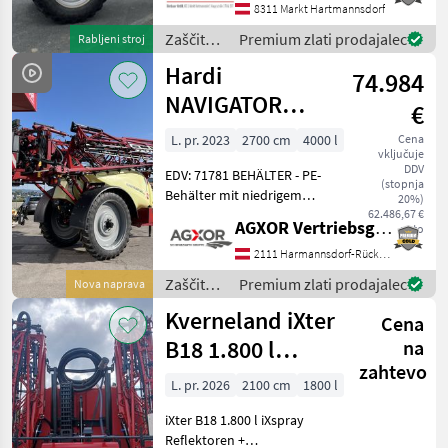
Inuma, Modell . Diese
8311 Markt Hartmannsdorf
Anhängefeldspritze wurde
Zaščita
Premium zlati prodajalec
Rabljeni stroj
im Jahr 2008 gebaut un
rastlin /
Hardi
74.984
Inuma
NAVIGATOR
€
4000l 27m 9TB
L. pr. 2023
2700 cm
4000 l
Cena
vključuje
DDZ
DDV
EDV: 71781 BEHÄLTER - PE-
(stopnja
Behälter mit niedrigem
20%)
Schwerpunkt ohne
62.486,67 €
AGXOR Vertriebsgesellschaft Ost GmbH
neto
rückstandsempfindliche
Auslauf - 500l
2111 Harmannsdorf-Rückersdorf
Spülwasserbehälter -
Zaščita
Premium zlati prodajalec
Nova naprava
Tankinnenreinigungsanlage
rastlin /
Kverneland iXter
RÜHREN
Cena
Hardi
B18 1.800 l
na
zahtevo
iXspray mit
L. pr. 2026
2100 cm
1800 l
Fronttank
iXter B18 1.800 l iXspray
Reflektoren +