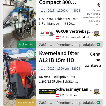
Compact 800
€
12m hydraulisch
L. pr. 2017
12000 cm
800 l
Cena z
DDV/stroj iz
posredovalnice
EDV 75656; Feldspritze - mit
4.336,28 €
3-Punktanbau - mit 800
neto
Liter Behälter - mit 12m
AGXOR Vertriebsgesellschaft Ost GmbH
hydraulisch klappbaren
Spritzgestänge - mit
2111 Harmannsdorf-Rückersdorf
hydraulischem
Zaščita
Premium zlati prodajalec
Rabljeni stroj
Pendelausgleich - mit 4
rastlin /
Kverneland iXter
Cena
Favaro
A12 IB 15m HO
na
zahtevo
L. pr. 2025
1500 cm
1200 l
Nr. 69451 Feldspritze - mit
1.200/1.395 Liter Behälter -
mit Füllstandanzeige über
Schwarzmayr Landtechnik GmbH - Schlitters
Zeiger - mit 130 Liter
Frischwassertank - mit 13
6262 Schlitters
Liter Handwaschbehälter -
Zaščita
Premium zlati prodajalec
Nova naprava