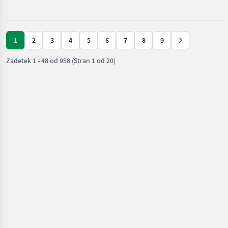
rastlin /
Jessernigg
1
2
3
4
5
6
7
8
9
Zadetek
1
-
48
od
958
(Stran 1 od 20)