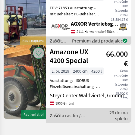
vključuje
DDV
EDV: 71853 Ausstattung: –
(stopnja
mit Behälter: PE-Behälter
20%)
mit niedrigem
18.584,17 €
AGXOR Vertriebsgesellschaft Ost GmbH
neto
Schwerpunkt,
trichterförmig zur
2111 Harmannsdorf-Rückersdorf
vollständigen Entleerung –
Zaščita
Premium zlati prodajalec
Nova naprava
mit Spülwasserbehälter:
rastlin /
Amazone UX
160 l, im
66.000
Hardi
4200 Special
€
L. pr. 2019
2400 cm
4200 l
Cena
vključuje
DDV
Ausstattung: - ISOBUS -
(stopnja
Einzeldüsenabschaltung -
20%)
3.Fach Düsenstock -
55.000 €
Steyr Center Waldviertel, Gmünd
neto
Beleuchtung -
3950 Gmünd
Achsschenkellenkung -
Bereifung 340/85R48 -
23 dni na
Rabljeni stroj
Zaščita rastlin /
Gültige Überprüfung - K80
spletu
Amazone
Ku