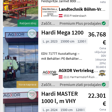
Feldspritze Jarmet 800l mit
neto
12m-Balken, elektrische
Landtechnik Böhm-Vrana GmbH
ARAG-Armatur (Bedienteil
in der Kabine), gültige
3533 Friedersbach
Überprüfung, Pumpe bei
Zaščita
Premium Plus prodajalec
Rabljeni stroj
letzter Überprüfung
rastlin /
Hardi Mega 1200
36.768
Jarmet
€
L. pr. 2023
15000 cm
1200 l
Cena
vključuje
EDV: 71777 Ausstattung: –
DDV
mit Behälter: PE-Behälter
(stopnja
mit niedrigem
20%)
30.640 €
Schwerpunkt,
AGXOR Vertriebsgesellschaft Ost GmbH
neto
trichterförmig zur
2111 Harmannsdorf-Rückersdorf
vollständigen Entleerung –
mit Spülwasserbehälter:
Zaščita
Premium zlati prodajalec
Nova naprava
170 l, im R
rastlin /
Hardi MASTER
22.301
Hardi
1000 l, m VHY
€
L. pr. 2024
1500 cm
1200 l
Cena