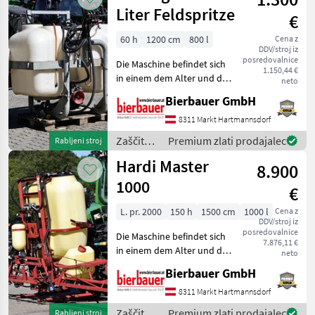
Leeb
Liter Feldspritze
€
60 h
1200 cm
800 l
Cena z
DDV/stroj iz
posredovalnice
Die Maschine befindet sich
1.150,44 €
in einem dem Alter und der
neto
Nutzung entsprechenden
Bierbauer GmbH
Zustand und kann nach
telefonischer Vereinbarung
8311 Markt Hartmannsdorf
gerne vor Ort besichtigt
Zaščita
Premium zlati prodajalec
Rabljeni stroj
und geprüft we
rastlin /
Hardi Master
8.900
Sonstige
1000
€
L. pr. 2000
150 h
1500 cm
1000 l
Cena z
DDV/stroj iz
posredovalnice
Die Maschine befindet sich
7.876,11 €
in einem dem Alter und der
neto
Nutzung entsprechenden
Bierbauer GmbH
Zustand und kann nach
telefonischer Vereinbarung
8311 Markt Hartmannsdorf
gerne vor Ort besichtigt
Zaščita
Premium zlati prodajalec
Rabljeni stroj