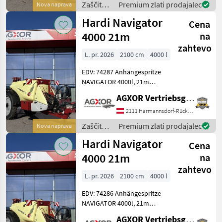
Zaščita
Premium zlati prodajalec
Nova naprava
Schwerpunkt
rastlin /
Hardi Navigator
Cena
Hardi
4000 21m
na
zahtevo
L. pr. 2026
2100 cm
4000 l
EDV: 74287 Anhängespritze
NAVIGATOR 4000l, 21m
DeltaForce TITANIUM line
AGXOR Vertriebsgesellschaft Ost GmbH
Standardausstattung:
Behälter: - 4.000 Liter PE-
2111 Harmannsdorf-Rückersdorf
Behälter mit niedrigem
Zaščita
Premium zlati prodajalec
Nova naprava
Schwerpunkt
rastlin /
Hardi Navigator
Cena
Hardi
4000 21m
na
zahtevo
L. pr. 2026
2100 cm
4000 l
EDV: 74286 Anhängespritze
NAVIGATOR 4000l, 21m
DeltaForce TITANIUM line
AGXOR Vertriebsgesellschaft Ost GmbH