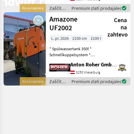
telespace *
Zaščita
Premium zlati prodajalec
Nova naprava
Pumpenausrüstung
rastlin /
Amazone
250l/min
Cena
Amazone
UF2002
na
zahtevo
L. pr. 2026
2100 cm
2100 l
* Spülwassertank 350l *
Schnellkuppelsystem *
Abstellfüße * LED
Anton Roher GmbH (ACA Center Roher)
Heckbeleuchtung *
hydraulischer
3250 Wieselburg
Pumpenantrieb *
Zaščita
Premium zlati prodajalec
Nova naprava
Kolbenmembranpumpe
rastlin /
300l/min * Comfort-Paket *
Amazone