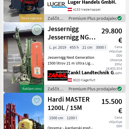
Luger Handels GmbH.
Füllstandanzeige über
Zeiger - 130 Liter
4133 Niederkappel
Frischwassertank - 13 Liter
Zaščita
Premium Plus prodajalec
Nova naprava
Handwaschbehälter - 3
rastlin /
Jessernigg
29.800
Kverneland
Jessernigg NG
€
UL 1521 s 1500-
L. pr. 2019
455 h
21 cm
3000 l
Cena
vključuje
litrskim
DDV
Jessernigg Next Generation
sprednjim
(stopnja
1500 litrov 21 m Ultra Light
20%)
rezervoarjem
Premium razpor Lechler
24.833,33 €
Zankl Landtechnik GmbH
neto
IDK 3 sistem razprševanja
Računalniško krmiljenje
9020 Klagenfurt
BRAVO 400S proizvajalca
Zaščita
Premium Plus prodajalec
Rabljeni stroj
Arag GPS-
rastlin /
Hardi MASTER
15.500
Jessernigg
1200L / 15M
€
1500 cm
1200 l
Cena
vključuje
DDV
Oprema: - kardanski gred -