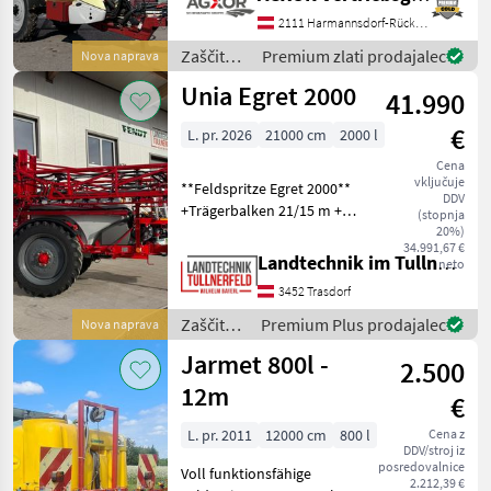
Standardausstattung:
Behälter: - 4.000 Liter PE-
2111 Harmannsdorf-Rückersdorf
Behälter mit niedrigem
Zaščita
Premium zlati prodajalec
Nova naprava
Schwerpunkt
rastlin /
Unia Egret 2000
41.990
Hardi
€
L. pr. 2026
21000 cm
2000 l
Cena
vključuje
**Feldspritze Egret 2000**
DDV
+Trägerbalken 21/15 m +9
(stopnja
Sektionen
20%)
34.991,67 €
+Steuercomputer RADION
Landtechnik im Tullnerfeld Wilhelm Bayerl GmbH
neto
+40l Einspülschleuse für
3452 Trasdorf
Pflanzenschutzmittel
+halbautomatische
Zaščita
Premium Plus prodajalec
Nova naprava
Deichsel
rastlin /
Jarmet 800l -
2.500
Unia
12m
€
L. pr. 2011
12000 cm
800 l
Cena z
DDV/stroj iz
posredovalnice
Voll funktionsfähige
2.212,39 €