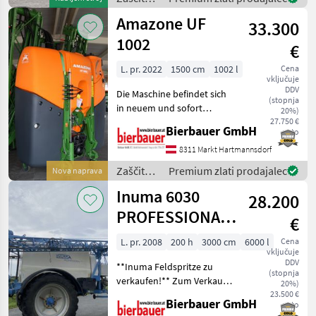
und geprüft we
rastlin /
Amazone UF
33.300
Hardi
1002
€
L. pr. 2022
1500 cm
1002 l
Cena
vključuje
DDV
Die Maschine befindet sich
(stopnja
in neuem und sofort
20%)
einsatzbereitem Zustand
27.750 €
Bierbauer GmbH
neto
und kann nach
telefonischer Vereinbarung
8311 Markt Hartmannsdorf
gerne vor Ort besichtigt
Zaščita
Premium zlati prodajalec
Nova naprava
werden. Neumaschine sofo
rastlin /
Inuma 6030
28.200
Amazone
PROFESSIONAL-
€
GPS gesteuert
L. pr. 2008
200 h
3000 cm
6000 l
Cena
vključuje
DDV
**Inuma Feldspritze zu
(stopnja
verkaufen!** Zum Verkauf
20%)
steht eine hochwertige
23.500 €
Bierbauer GmbH
neto
Feldspritze der Marke