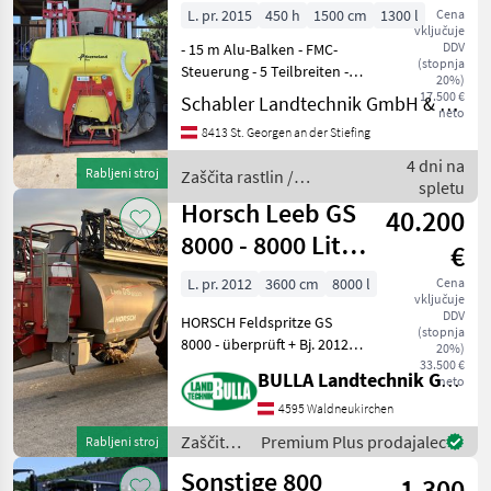
L. pr. 2015
450 h
1500 cm
1300 l
Cena
vključuje
DDV
- 15 m Alu-Balken - FMC-
(stopnja
Steuerung - 5 Teilbreiten -
20%)
Fahrgeschwindigkeitsgeregelte
17.500 €
Schabler Landtechnik GmbH & CoKG
neto
Ausbringung izvedba:
8413 St. Georgen an der Stiefing
prigrajen, nastavitev višine,
hidravlično zložljivo Zaščita
4 dni na
Rabljeni stroj
Zaščita rastlin /
r
spletu
Kverneland
Horsch Leeb GS
40.200
8000 - 8000 Liter
€
- 36 Meter -
L. pr. 2012
3600 cm
8000 l
Cena
vključuje
überprüft
DDV
HORSCH Feldspritze GS
(stopnja
8000 - überprüft + Bj. 2012 +
20%)
Arbeitsbreite 36 Meter +
33.500 €
BULLA Landtechnik GmbH
neto
Inhalt 8000 Liter +
Gestängeführung Boom
4595 Waldneukirchen
Control + ISOBUS
Zaščita
Premium Plus prodajalec
Rabljeni stroj
Elektronik + Bedientermi
rastlin /
Sonstige 800
1.300
Horsch