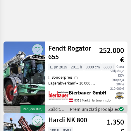
Fendt Rogator
252.000
655
€
L. pr. 2019
2011 h
3000 cm
6000 l
Cena
vključuje
DDV
‼️ Sonderpreis im
(stopnja
Lagerabverkauf – 10.000 €
20%)
Preisnachlass ‼️ Die
210.000 €
Bierbauer GmbH
neto
Maschine befindet sich in
einem dem Alter und der
8311 Markt Hartmannsdorf
Nutzung entsprechenden
Zaščita
Premium zlati prodajalec
Rabljeni stroj
Zustand und kann nach te
rastlin /
Hardi NK 800
1.350
Fendt
100 h
850 l