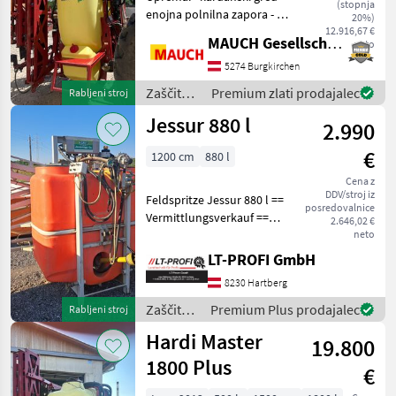
(stopnja
enojna polnilna zapora - 3-
20%)
delni razpršilnik -
12.916,67 €
MAUCH Gesellschaft m.b.H. & Co.KG
neto
hidravlično zlaganje -
hidravlično nastavljanje
5274 Burgkirchen
višine - izravnava naklona -
Zaščita
Premium zlati prodajalec
Rabljeni stroj
rezervoar za
rastlin /
Jessur 880 l
2.990
Hardi
€
1200 cm
880 l
Cena z
DDV/stroj iz
Feldspritze Jessur 880 l ==
posredovalnice
Vermittlungsverkauf ==
2.646,02 €
Arbeitsbreite 12 m 5
neto
elektrische Teilbreiten
LT-PROFI GmbH
hydraulische Klappung
8230 Hartberg
mechanische
Balkenhöhenverstellung
Zaščita
Premium Plus prodajalec
Rabljeni stroj
Hand
rastlin /
Hardi Master
19.800
Jessur
1800 Plus
€