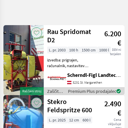
Rau Spridomat
6.200
D2
€
L. pr. 2003
100 h
1500 cm
1000 l
DDV ni
terjalen
izvedba: prigrajen,
računalnik, nastavitev
višine Zaščita rastlin Poljska
Scherndl-Figl Landtechnik
škropilnica
3231 St. Margarethen
Zaščita
Premium Plus prodajalec
Rabljeni stroj
rastlin /
Stekro
2.490
Rau
Feldspritze 600
€
L. pr. 2025
12 cm
600 l
Cena
vključuje