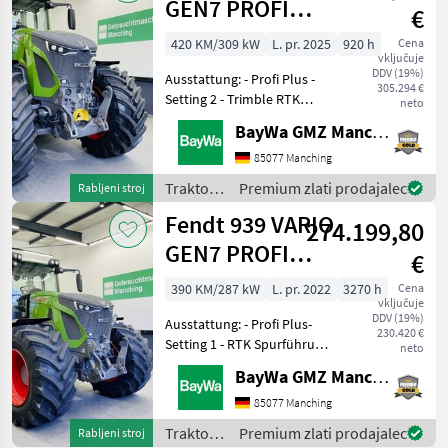
GEN7 PROFI
€
PLUS S2
420 KM/309 kW
L. pr. 2025
920 h
Cena
vključuje
DDV (19%)
Ausstattung: - Profi Plus -
305.294 €
Setting 2 - Trimble RTK
neto
Spurführung - Isobus -
BayWa GMZ Manching
Loadsensing - TIM -
220L/min Hydraulikpumpe-
85077 Manching
Frontkraftheber (Lage)-
Traktor /
Premium zlati prodajalec
Rabljeni stroj
Frontzapfwelle- 1x Dw
Fendt
Fendt 939 VARIO
274.199,80
GEN7 PROFI
€
PLUS S1
390 KM/287 kW
L. pr. 2022
3270 h
Cena
vključuje
DDV (19%)
Ausstattung: - Profi Plus-
230.420 €
Setting 1 - RTK Spurführung
neto
- Grip Assistent- Isobus -
BayWa GMZ Manching
Loadsensing - Kühlbox -
K80 Zugkugelkupplung -
85077 Manching
Hydraulikpumpe 220L/min
Traktor /
Premium zlati prodajalec
Rabljeni stroj
- 1x DW Ste