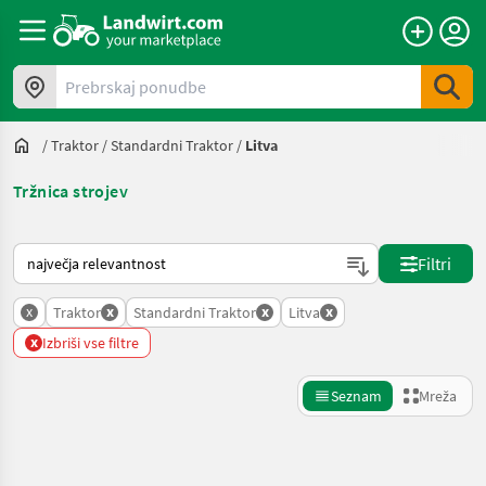
Prebrskaj ponudbe
/
Traktor
/
Standardni Traktor
/
Litva
Tržnica strojev
Tako je razvrščeno na Landwirt.com
Filtri
x
x
x
x
Traktor
Standardni Traktor
Litva
x
Izbriši vse filtre
Seznam
Mreža