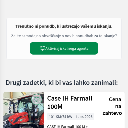
Trenutno ni ponudb, ki ustrezajo vašemu iskanju.
Želite samodejno obveščanje o novih ponudbah za to iskanje?
Aktiviraj iskalnega agenta
Drugi zadetki, ki bi vas lahko zanimali:
Case IH Farmall
Cena
100M
na
zahtevo
101 KM/74 kW
L. pr. 2026
CASE IH Farmall 100 M +