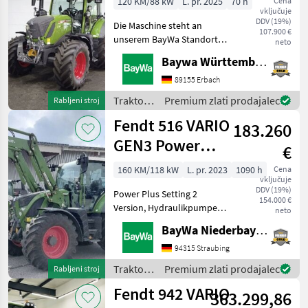
120 KM/88 kW
L. pr. 2025
70 h
Cena
vključuje
DDV (19%)
Die Maschine steht an
107.900 €
unserem BayWa Standort in
neto
DE-89155 Erbach.Gerne
Baywa Württemberg
steht Ihnen Herr Straub
unter Tel.: 07305 173 52 für
89155 Erbach
Ihre Anfrage zur
Traktor /
Premium zlati prodajalec
Rabljeni stroj
Verfügung!Fendt 312 Vario
Fendt
Fendt 516 VARIO
183.260
GEN3 Power
€
Plus
160 KM/118 kW
L. pr. 2023
1090 h
Cena
vključuje
DDV (19%)
Power Plus Setting 2
154.000 €
Version, Hydraulikpumpe
neto
110 l/min, Spurführung RTK
BayWa Niederbayern
Novatel, Diese Maschine
steht an unserem BayWa
94315 Straubing
Standort in DE - 84307
Traktor /
Premium zlati prodajalec
Rabljeni stroj
Eggenfelden.Gerne steht
Fendt
Fendt 942 VARIO
363.299,86