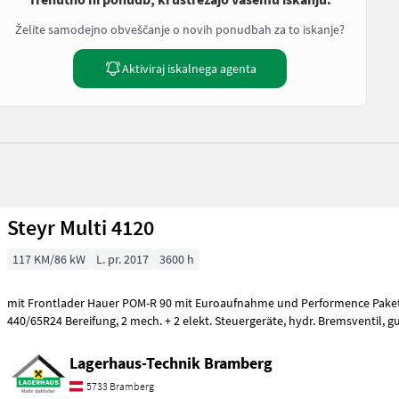
Želite samodejno obveščanje o novih ponudbah za to iskanje?
Aktiviraj iskalnega agenta
Steyr Multi 4120
117 KM/86 kW
L. pr. 2017
3600 h
mit Frontlader Hauer POM-R 90 mit Euroaufnahme und Performence Paket 1, 540/65R34
440/65R24 Bereifung, 2 mech. + 
Lagerhaus-Technik Bramberg
5733 Bramberg