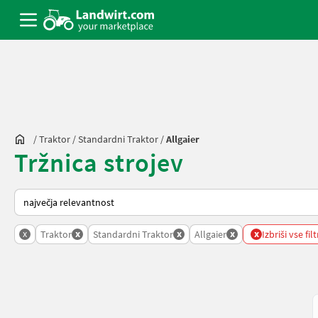
/
Traktor
/
Standardni Traktor
/
Allgaier
Tržnica strojev
Tako je razvrščeno na Landwirt.com
x
x
x
x
x
Traktor
Standardni Traktor
Allgaier
Izbriši vse fil