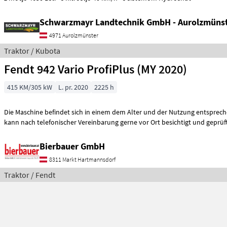
Schwarzmayr Landtechnik GmbH - Aurolzmüns
4971 Aurolzmünster
Traktor / Kubota
Fendt 942 Vario ProfiPlus (MY 2020)
415 KM/305 kW
L. pr. 2020
2225 h
Die Maschine befindet sich in einem dem Alter und der Nutzung entspre
kann nach telefonischer Vereinbarung gerne vor Ort besichtigt und geprüf
Bierbauer GmbH
8311 Markt Hartmannsdorf
Traktor / Fendt