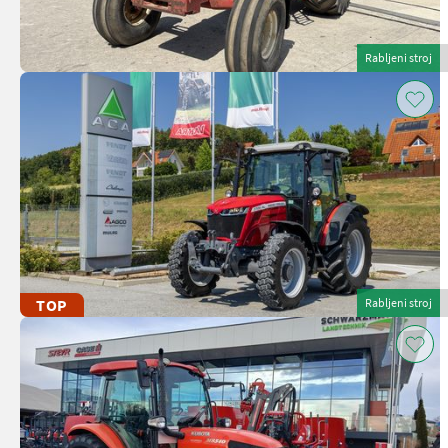
Rabljeni stroj
TOP
Rabljeni stroj