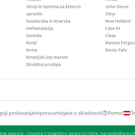
Stroji in oprema za žetev in
John Deere
spravilo
Steyr
Gozdarska in lesarska
New Holland
mehanizacija
Case IH
Govedo
Claas
Konji
Massey Fergu
Krma
Deutz-Fahr
Kmetijski job market
Direktna prodaja
goji poslovanja
Impressum
Izjava o skladnosti
Pomoč
Ös
rez garancije – tiskarske in tipografske napake so možne.
marktplatz@landwir