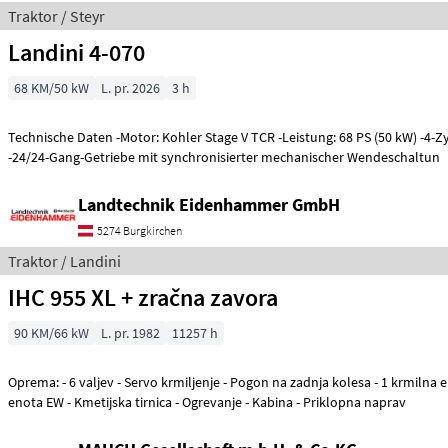
Traktor / Steyr
Landini 4-070
68 KM/50 kW
L. pr. 2026
3 h
Technische Daten -Motor: Kohler Stage V TCR -Leistung: 68 PS (50 kW) -4-
-24/24-Gang-Getriebe mit synchronisierter mechanischer Wendeschaltun
Landtechnik Eidenhammer GmbH
5274 Burgkirchen
Traktor / Landini
IHC 955 XL + zračna zavora
90 KM/66 kW
L. pr. 1982
11257 h
Oprema: - 6 valjev - Servo krmiljenje - Pogon na zadnja kolesa - 1 krmilna enota DW - 1 krmilna
enota EW - Kmetijska tirnica - Ogrevanje - Kabina - Priklopna naprav