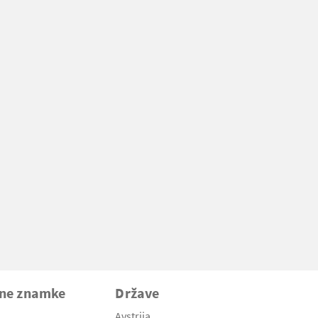
vne znamke
Države
Avstrija