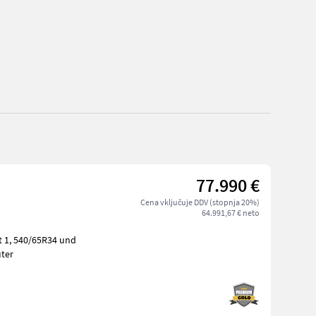
77.990 €
Cena vključuje DDV (stopnja 20%)
64.991,67 € neto
 und
2 elekt. Steuergeräte, hydr. Bremsventil, guter