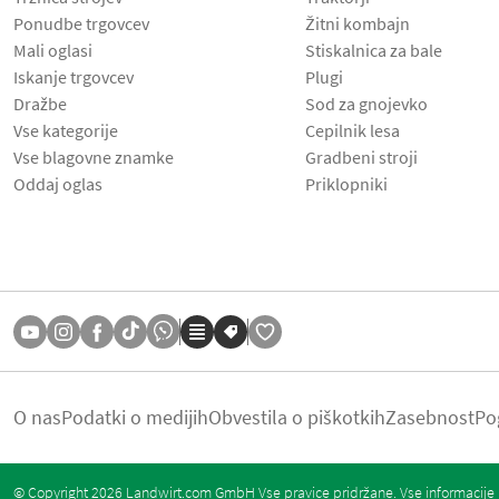
Ponudbe trgovcev
Žitni kombajn
Mali oglasi
Stiskalnica za bale
Iskanje trgovcev
Plugi
Dražbe
Sod za gnojevko
Vse kategorije
Cepilnik lesa
Vse blagovne znamke
Gradbeni stroji
Oddaj oglas
Priklopniki
O nas
Podatki o medijih
Obvestila o piškotkih
Zasebnost
Po
© Copyright 2026 Landwirt.com GmbH Vse pravice pridržane. Vse informacije b