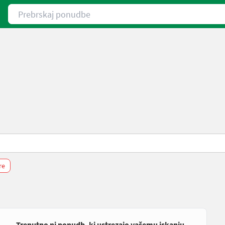
Prebrskaj ponudbe
tre
Trenutno ni ponudb, ki ustrezajo vašemu iskanju.