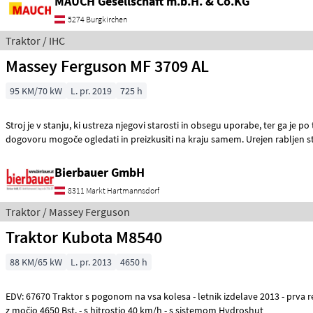
MAUCH Gesellschaft m.b.H. & Co.KG
5274 Burgkirchen
Traktor / IHC
Massey Ferguson MF 3709 AL
95 KM/70 kW
L. pr. 2019
725 h
Stroj je v stanju, ki ustreza njegovi starosti in obsegu uporabe, ter ga je po telefonskem
dogovoru mogoče ogledati in preizkusiti na kraju samem. Urejen rabljen 
Bierbauer GmbH
8311 Markt Hartmannsdorf
Traktor / Massey Ferguson
Traktor Kubota M8540
88 KM/65 kW
L. pr. 2013
4650 h
EDV: 67670 Traktor s pogonom na vsa kolesa - letnik izdelave 2013 - prva registracija 8. 4. 2013 -
z močjo 4650 Bst. - s hitrostjo 40 km/h - s sistemom Hydroshut