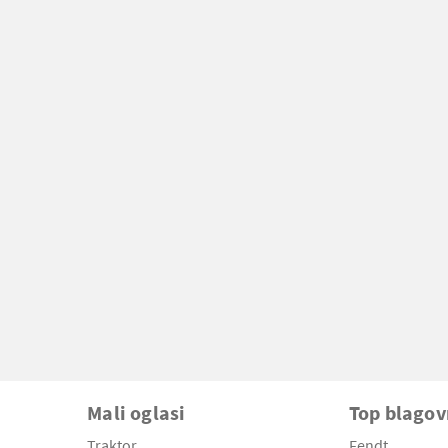
Mali oglasi
Top blago
Traktor
Fendt