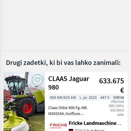
KATEGORIJO
New Holland
Claas
Kemper
Krone
Drugi zadetki, ki bi vas lahko zanimali:
Geringhoff
CLAAS Jaguar
John Deere
633.675
980
€
Prikaži
vse
850 KM/625 kW
L. pr. 2025
447 h
900 cm
Cena
(30)
vključuje
DDV (19%)
Claas Orbis 900 Fg.-NR.
532.500 €
MODEL
I6303164, Gutfluss
neto
Premium Line, AutoPilot,
Fricke Landmaschinen GmbH
Automatischer
Transportschutz, V-Flex 36,
27404 Gyhum-Bockel