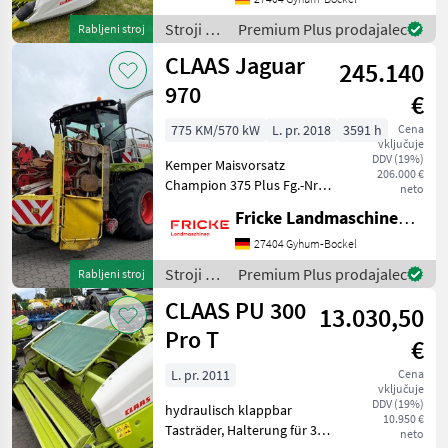
30V
Gutfluss XL Premuim Line
Stroji za
Premium Plus prodajalec
Rabljeni stroj
Professional,
9,15m
spravilo
CLAAS Jaguar
Vorsatzantrieb V
Varifeed
245.140
-
poljedelstvo
970
€
MARKETPLACE
/ Claas
775 KM/570 kW
L. pr. 2018
3591 h
Cena
Ponudbe
Mali
vključuje
Marketplace
trgovcev
oglasi
DDV (19%)
Kemper Maisvorsatz
206.000 €
Champion 375 Plus Fg.-Nr.
neto
1KM0375RTJJ133108,
Fricke Landmaschinen GmbH
Pendelrahmen,
Schaltgetriebe, Kemper 1
27404 Gyhum-Bockel
Rad Transportrad,
Stroji za
Premium Plus prodajalec
Rabljeni stroj
Schutzplane, Autopilot, V
spravilo
CLAAS PU 300
Max 24 Messertromm
13.030,50
-
poljedelstvo
Pro T
€
/ Claas
L. pr. 2011
Cena
vključuje
DDV (19%)
hydraulisch klappbar
10.950 €
Tasträder, Halterung für 3.
neto