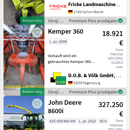
Stützrad, Schaltgetriebe, 5
Fricke Landmaschinen GmbH
Zinkenreihen,
Doppelrollenniederhalter
27404 Gyhum-Bockel
Stroji za spravilo -
Stroji za
Premium Plus prodajalec
Rabljeni stroj
poljedelstvo Drugi stroji
spravilo
Kemper 360
18.921
-
poljedelstvo
€
L. pr. 2008
/ Claas
Cena
vključuje
Verkauft wird ein
DDV (19%)
gebrauchtes Kemper 360
15.900 €
Maisgebiss - passend zu
neto
New Holland FX
D.O.B. & Völk GmbH, Filiale Regensburg
Feldhäcksler - guter
93055 Regensburg
technische und optischer
Zustand - technisch wäre
Stroji za
Premium Plus prodajalec
Rabljeni stroj
ein Umbau auf
spravilo
John Deere
327.250
-
poljedelstvo
8600i
€
/
Kemper
625 KM/460 kW
L. pr. 2022
95 h
Cena
vključuje
DDV (19%)