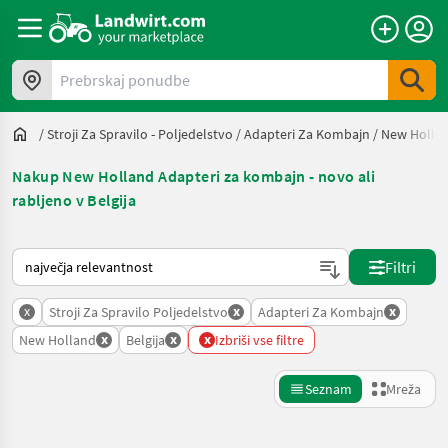
Prebrskaj ponudbe
/
Stroji Za Spravilo - Poljedelstvo
/
Adapteri Za Kombajn
/
New Holla
Nakup New Holland Adapteri za kombajn - novo ali
rabljeno v Belgija
Tako je razvrščeno na Landwirt.com
Filtri
x
x
x
Stroji Za Spravilo Poljedelstvo
Adapteri Za Kombajn
x
x
x
New Holland
Belgija
Izbriši vse filtre
Seznam
Mreža