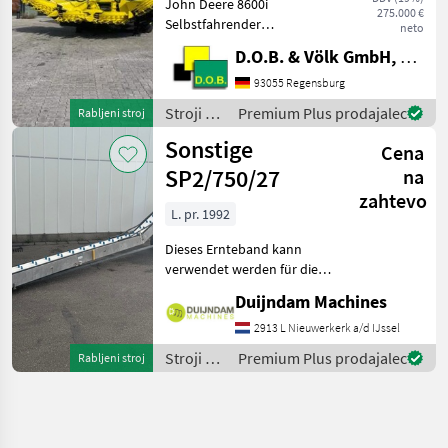
John Deere 8600i
275.000 €
Selbstfahrender
neto
Feldhäcksler * Einsatz nur
D.O.B. & Völk GmbH, Filiale Regensburg
im Gras * Ersteinsatz und
Erstzulassung 2023 * 94
93055 Regensburg
Motor-bh, 35 Trommel-bh
Stroji za
Premium Plus prodajalec
Rabljeni stroj
(Stand 04.2026) - "I"-
spravilo
Sonstige
Vorberei
Cena
-
poljedelstvo
SP2/750/27
na
/ John
zahtevo
Deere
L. pr. 1992
Dieses Ernteband kann
verwendet werden für die
Ernte von fast jedes
Duijndam Machines
handwerklich geerntes
Gewächs, wie zB.
2913 L Nieuwerkerk a/d IJssel
Blumenkohl, Endivie,
Stroji za
Premium Plus prodajalec
Rabljeni stroj
Sellerie, Rosenkohl, Salat,
spravilo
Brokkoli,
-
poljedelstvo
/