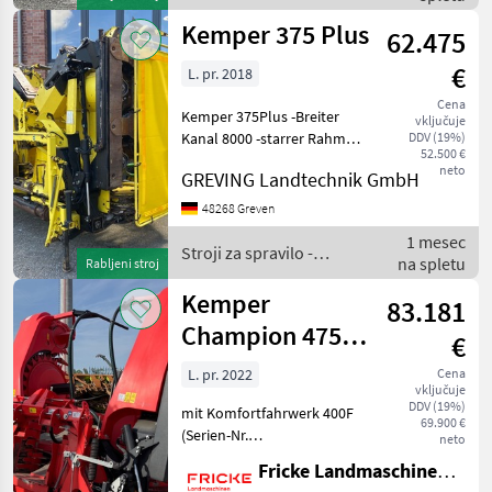
poljedelstvo / Kemper
Kemper 375 Plus
62.475
€
L. pr. 2018
Cena
Kemper 375Plus -Breiter
vključuje
Kanal 8000 -starrer Rahmen
DDV (19%)
52.500 €
Komfortfahrwerksfertig -
neto
GREVING Landtechnik GmbH
Automatikkupplung -
autom. Höhenführung AHC
48268 Greven
-Lenkhilfe RowSense -inkl.
1 mesec
Kemper 300F Komfort
Stroji za spravilo -
na spletu
Rabljeni stroj
poljedelstvo / Kemper
Kemper
83.181
Champion 475
€
Plus
L. pr. 2022
Cena
vključuje
DDV (19%)
mit Komfortfahrwerk 400F
69.900 €
(Serien-Nr.
neto
1KM400FRKNN140402),
Fricke Landmaschinen GmbH
elektrohydraulischer