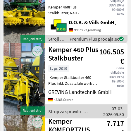
vključuje
DDV (19%)
Kemper 460Plus
99.900 €
Stalkbuster, Neu -
neto
Neumaschine noch nicht
D.O.B. & Völk GmbH, Filiale Regensburg
eingesetzt - S/N:
1KM460SGCNN141824 -
93055 Regensburg
Baujahr & Model: Juli 2022 -
Stroji za
Premium Plus prodajalec
Rabljeni stroj
Mit Zusatzfahrwerk 400F
spravilo
Kemper 460 Plus
und Bayernpaket,
106.505
-
poljedelstvo
Stalkbuster
€
/
Kemper
L. pr. 2019
Cena
vključuje
DDV (19%)
-Kemper Stalkbuster 460
89.500 €
Plus inkl. Zusatzfahrwerk -
neto
Lenkhilfe Rowsense -
GREVING Landtechnik GmbH
automatische
48268 Greven
Höhenführung -passend für
John Deere Feldhäcksler
07-03-
Rabljeni stroj
Stroji za spravilo -
der Serie 8000 / 9000
2026 09:50
poljedelstvo / Kemper
MAS26
Kemper
7.717
KOMFORTZUSATZFAHRWER