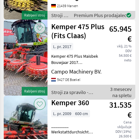
9000 Breiter Kanal
21439 Marxen
Anbaurahmen fertig für Rad
Gelenkwellen-Stutzen
Stroji za
Premium Plus prodajalec
Rabljeni stroj
Staubsch
spravilo
Kemper 475 Plus
65.945
-
poljedelstvo
(Fits Claas)
€
/
Kemper
L. pr. 2017
vklj. 21 %
DDV
54.500 €
Kemper 475 Plus Maisbek
neto
Bouwjaar 2017
Werkbreedte(m) 7, 50
Campo Machinery BV.
Werkbreedte(rijen) 10
5427 DE Boekel
Transportbreedte(m) 3, 30
Gewicht(kg) 3300
3 mesecev
Rabljeni stroj
Stroji za spravilo -
Hoogte(m) 1, 52 / 3, 65
na spletu
poljedelstvo / Kemper
Lengte(m) 2, 78 Breed
Kemper 360
31.535
€
L. pr. 2009
600 cm
Cena
________
vključuje
Werkstattdurchsicht
DDV (19%)
26.500 €
erhalten Kombajn tip glave: