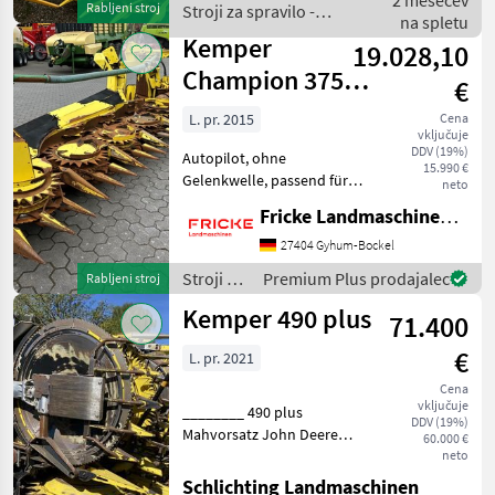
2 mesecev
Rabljeni stroj
Stroji za spravilo -
---------- Preis gilt für
na spletu
poljedelstvo / Kemper
Kemper
19.028,10
Champion 375
€
Plus
L. pr. 2015
Cena
vključuje
DDV (19%)
Autopilot, ohne
15.990 €
Gelenkwelle, passend für
neto
John Deere Kombajn tip
Fricke Landmaschinen GmbH
glave: Glava za koruzo
Stroji za spravilo -
27404 Gyhum-Bockel
poljedelstvo Adapteri za
Stroji za
Premium Plus prodajalec
Rabljeni stroj
kombajn
spravilo
Kemper 490 plus
71.400
-
poljedelstvo
€
L. pr. 2021
/
Kemper
Cena
vključuje
________ 490 plus
DDV (19%)
Mahvorsatz John Deere
60.000 €
Ländercode Deutschland
neto
Betriebsanleitung Deutsch
Schlichting Landmaschinen