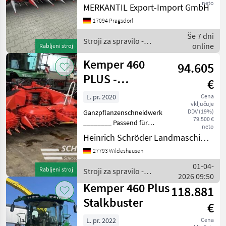
neto
MERKANTIL Export-Import GmbH
Heder za koruzo Stroji za
spravilo - poljedelstvo
17094 Pragsdorf
Adapteri za kombajn
Še 7 dni
Stroji za spravilo -
online
Rabljeni stroj
poljedelstvo / Kemper
Kemper 460
94.605
PLUS -
€
STALKBUSTER-
L. pr. 2020
Cena
vključuje
DDV (19%)
Ganzpflanzenschneidwerk
79.500 €
________ Passend für
neto
FENDT KATANA,
Heinrich Schröder Landmaschinen KG Wildeshausen
Zusatzfahrwerk Nr.
27793 Wildeshausen
1KM400FAPLL137145, GPS
Zusatzausrüstung,
01-04-
Rabljeni stroj
Stroji za spravilo -
Lenkautomatik/
2026 09:50
poljedelstvo / Kemper
Reihenführung
Kemper 460 Plus
118.881
automatisch Komb
Stalkbuster
€
L. pr. 2022
Cena