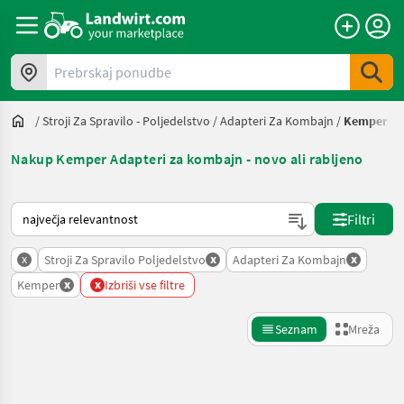
Prebrskaj ponudbe
/
Stroji Za Spravilo - Poljedelstvo
/
Adapteri Za Kombajn
/
Kemper
Nakup Kemper Adapteri za kombajn - novo ali rabljeno
Tako je razvrščeno na Landwirt.com
Filtri
x
x
x
Stroji Za Spravilo Poljedelstvo
Adapteri Za Kombajn
x
x
Kemper
Izbriši vse filtre
Seznam
Mreža