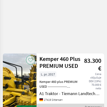
-
poljedelstvo
/
Kemper
Kemper 460 Plus
83.300
PREMIUM USED
€
L. pr. 2017
Cena
vključuje
DDV (19%)
Kemper 460 plus PREMIUM
70.000 €
USED --------------------
neto
Klauenkupplung Lenkhilfe
A1 Traktor - Tiemann Landtechnik GmbH & Co KG
RowSense 2x AHC Sensoren
27419 Sittensen
Manueller
Schneidwerksschutz ----------