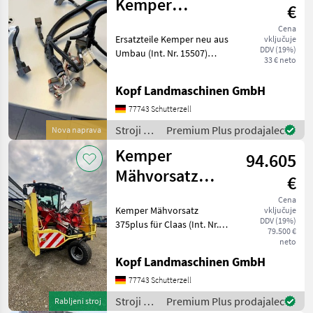
Kemper
€
Maisgebiss neu
Cena
Ersatzteile Kemper neu aus
vključuje
aus Umbau
DDV (19%)
Umbau (Int. Nr. 15507)
33 € neto
Kabelbaum für Claas,
LCA121325 1.387,
Kopf Landmaschinen GmbH
32€ zzgl. MwSt. John Deere
Sensor, LCA109380
77743 Schutterzell
Stroji za
Premium Plus prodajalec
Nova naprava
spravilo
Kemper
94.605
-
poljedelstvo
Mähvorsatz
€
/
375plus für
Kemper
Cena
Kemper Mähvorsatz
vključuje
Claas
DDV (19%)
375plus für Claas (Int. Nr.
79.500 €
15587) Bj 2020 Ersteinsatz
neto
2021 ca. 750ha 10-Reihig
Kopf Landmaschinen GmbH
hydraulischer
Pendelrahmen Multispeed
77743 Schutterzell
2- Ganggetriebe mit
Stroji za
Premium Plus prodajalec
Rabljeni stroj
Schnellk