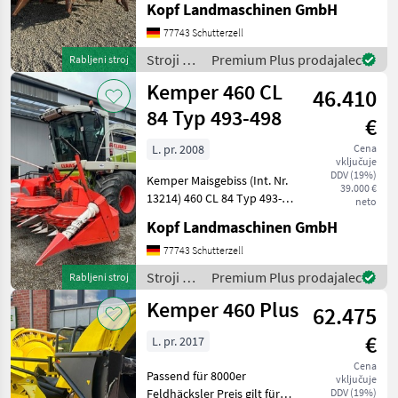
Kopf Landmaschinen GmbH
Nr. 16467) Baujahr 2002 ca.
900ha Schaltgetriebe
77743 Schutterzell
Zapfwelle
Stroji za
Premium Plus prodajalec
Rabljeni stroj
Lagermaisschnecke
spravilo
Kemper 460 CL
Verschleißplatten L
46.410
-
poljedelstvo
84 Typ 493-498
€
/
Kemper
L. pr. 2008
Cena
vključuje
DDV (19%)
Kemper Maisgebiss (Int. Nr.
39.000 €
13214) 460 CL 84 Typ 493-
neto
498 Baujahr 2008
Kopf Landmaschinen GmbH
Arbeitsbreite 6, 0 m,
Transportbreite 3, 0 m, 2820
77743 Schutterzell
kg mech. Pendelrahmen,
Stroji za
Premium Plus prodajalec
Rabljeni stroj
flüssigkeitsgekühlte A
spravilo
Kemper 460 Plus
62.475
-
poljedelstvo
€
L. pr. 2017
/
Kemper
Cena
Passend für 8000er
vključuje
Feldhäcksler Preis gilt für
DDV (19%)