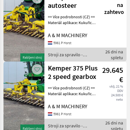
autosteer
na
zahtevo
== Více podrobnosti (CZ) ==
Materiál aplikace: Kukuřice
Přídavné zařízení vhodné
pro: Zemědělské stroje
A & M MACHINERY
Záruka: No Warranty ==
5961 P Horst
Weitere Informationen (DE)
26 dni na
==
Stroji za spravilo -
spletu
Rabljeni stroj
poljedelstvo / Kemper
Kemper 375 Plus
29.645
2 speed gearbox
€
vklj. 21 %
== Více podrobnosti (CZ) ==
DDV
Materiál aplikace: Kukuřice
24.500 €
Přídavné zařízení vhodné
neto
pro: Zemědělské stroje
A & M MACHINERY
Záruka: No Warranty ==
5961 P Horst
Weitere Informationen (DE)
26 dni na
==
Stroji za spravilo -
spletu
Rabljeni stroj