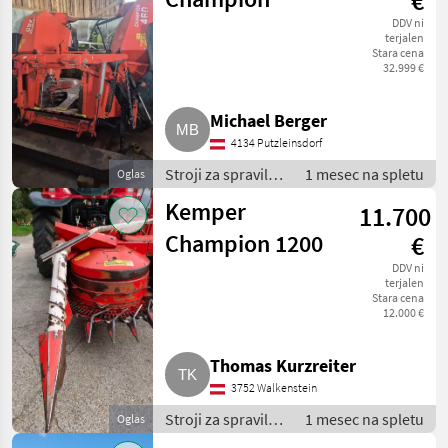
€
/
DDV ni
Kemper
terjalen
Stara cena
32.999 €
Michael Berger
4134 Putzleinsdorf
Stroji za spravilo -
1 mesec na spletu
Oglas
poljedelstvo /
Kemper
11.700
Adapteri za
kombajn
Champion 1200
€
DDV ni
terjalen
Stara cena
12.000 €
Thomas Kurzreiter
3752 Walkenstein
Stroji za spravilo -
1 mesec na spletu
Oglas
poljedelstvo /