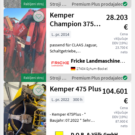
Zünslerbügel * Komfort
Stroji za
Premium Plus prodajalec
Rabljeni stroj
Zusatzfahrwerk 300F Das
spravilo
Kemper
Maisgebiss
28.203
-
poljedelstvo
Champion 375
€
/
plus
Kemper
L. pr. 2014
Cena
vključuje
DDV (19%)
passend für CLAAS Jaguar,
23.700 €
Schaltgetriebe,
neto
mechanischer
Fricke Landmaschinen GmbH
Pendelrahmen,
Transportplane, Kombajn
27404 Gyhum-Bockel
tip glave: Glava za koruzo
Stroji za
Premium Plus prodajalec
Rabljeni stroj
Stroji za spravilo -
spravilo
Kemper 475 Plus
poljedelstvo Adapte
104.601
-
poljedelstvo
€
L. pr. 2022
300 h
/
Kemper
Cena
vključuje
- Kemper 475Plus - *
DDV (19%)
Baujahr: 07.2022 * Sehr
87.900 €
guter jung-gebrauchter
neto
Zustand, wie Demo
D.O.B. & Völk GmbH, Filiale Regensburg