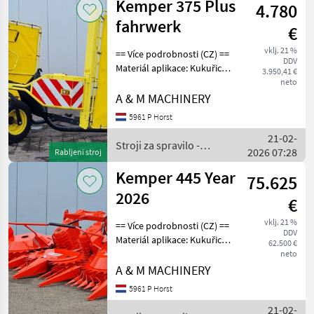
Kemper 375 Plus
4.780
fahrwerk
€
vklj. 21 %
== Více podrobnosti (CZ) ==
DDV
Materiál aplikace: Kukuřice
3.950,41 €
Přídavné zařízení vhodné
neto
pro: Zemědělské stroje
A & M MACHINERY
Záruka: No Warranty ==
5961 P Horst
Weitere Informationen (DE)
21-02-
==
Stroji za spravilo -
2026 07:28
Rabljeni stroj
poljedelstvo / Kemper
Kemper 445 Year
75.625
2026
€
vklj. 21 %
== Více podrobnosti (CZ) ==
DDV
Materiál aplikace: Kukuřice
62.500 €
Přídavné zařízení vhodné
neto
pro: Zemědělské stroje
A & M MACHINERY
Záruka: No Warranty ==
5961 P Horst
Weitere Informationen (DE)
21-02-
==