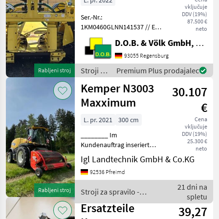
L. pr. 2022
vključuje
DDV (19%)
Ser.-Nr.:
87.500 €
1KM0460GLNN141537 // Erf.:
neto
286298 Ser.-Nr.:
D.O.B. & Völk GmbH, Filiale Regensburg
1KM400FGCNN142161 //
Erf.: 291414 Kemper 460
93055 Regensburg
Plus & Komfortfahrwerk
Stroji za
Premium Plus prodajalec
Rabljeni stroj
Kemper 400F *
spravilo
Kemper N3003
Mietmaschine, jung gebrauc
30.107
-
poljedelstvo
Maxximum
€
/
Kemper
L. pr. 2021
300 cm
Cena
vključuje
DDV (19%)
________ Im
25.300 €
Kundenauftrag inseriert
neto
Stroji za spravilo -
Igl Landtechnik GmbH & Co.KG
poljedelstvo Adapteri za
92536 Pfreimd
kombajn
21 dni na
Rabljeni stroj
Stroji za spravilo -
spletu
poljedelstvo / Kemper
Ersatzteile
39,27