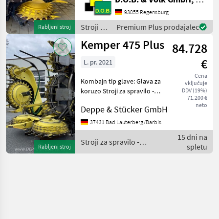
Maisgebiss. Nur ca. 266ha
93055 Regensburg
Mais gehäckselt
2261KM1050 SPFH 9000
Stroji za
Premium Plus prodajalec
Rabljeni stroj
series wide cr
spravilo
Kemper 475 Plus
84.728
-
poljedelstvo
€
L. pr. 2021
/
Kemper
Cena
Kombajn tip glave: Glava za
vključuje
koruzo Stroji za spravilo -
DDV (19%)
71.200 €
poljedelstvo Adapteri za
neto
Deppe & Stücker GmbH
kombajn
37431 Bad Lauterberg/Barbis
15 dni na
Stroji za spravilo -
spletu
Rabljeni stroj
poljedelstvo / Kemper