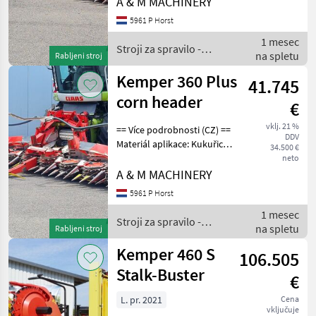
A & M MACHINERY
Záruka: No Warranty ==
5961 P Horst
Weitere Informationen (DE)
1 mesec
==
Stroji za spravilo -
na spletu
Rabljeni stroj
poljedelstvo / Kemper
Kemper 360 Plus
41.745
corn header
€
vklj. 21 %
== Více podrobnosti (CZ) ==
DDV
Materiál aplikace: Kukuřice
34.500 €
Přídavné zařízení vhodné
neto
pro: Zemědělské stroje
A & M MACHINERY
Záruka: No Warranty ==
5961 P Horst
Weitere Informationen (DE)
1 mesec
==
Stroji za spravilo -
na spletu
Rabljeni stroj
poljedelstvo / Kemper
Kemper 460 S
106.505
Stalk-Buster
€
L. pr. 2021
Cena
vključuje