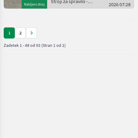
Stroji za spravilo -
2026 07:28
Rabljeni stroj
poljedelstvo / Kemper
1
2
Zadetek
1
-
48
od
93
(Stran 1 od 2)