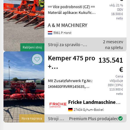
vklj. 21 %
== Více podrobnosti (CZ) ==
DDV
Materiál aplikace: Kukuřice
18.500 €
Přídavné zařízení vhodné
neto
pro: Zemědělské stroje
A & M MACHINERY
Záruka: No Warranty ==
5961 P Horst
Weitere Informationen (DE)
2 mesecev
==
Stroji za spravilo -
na spletu
Rabljeni stroj
poljedelstvo / Kemper
Kemper 475 pro
135.541
+
€
Zusatzsfahrwerk
Cena
Mit Zusatzfahrwerk Fg.Nr.:
vključuje
400F
DDV (19%)
1KM400FRVRR145635,
113.900 €
Neigungsverstellung,
neto
Pendelrahmen,
Fricke Landmaschinen GmbH
Elektrohydr.
Bodenanpassung,
27404 Gyhum-Bockel
Leitbügel, Lenkhilfe, -
Stroji za
Premium Plus prodajalec
Nova naprava
Standort Heeslingen-
spravilo
Kombajn