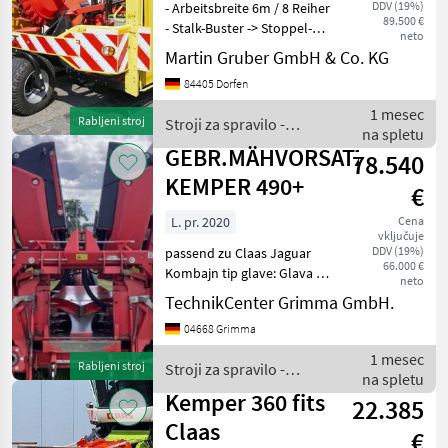
DDV (19%)
- Arbeitsbreite 6m / 8 Reiher
89.500 €
- Stalk-Buster -> Stoppel-
neto
Mulcheinheit direkt am
Martin Gruber GmbH & Co. KG
Gebiss - AutoContour -
84405 Dorfen
Lenkautomat -
Transportfahrwerk mit
1 mesec
Rabljeni stroj
Stroji za spravilo -
klappbaren Schutz - 2x
na spletu
poljedelstvo / Kemper
GEBR.MÄHVORSATZ
78.540
KEMPER 490+
€
L. pr. 2020
Cena
vključuje
DDV (19%)
passend zu Claas Jaguar
66.000 €
Kombajn tip glave: Glava za
neto
koruzo Stroji za spravilo -
TechnikCenter Grimma GmbH.
poljedelstvo Adapteri za
04668 Grimma
kombajn
1 mesec
Rabljeni stroj
Stroji za spravilo -
na spletu
poljedelstvo / Kemper
Kemper 360 fits
22.385
Claas
€