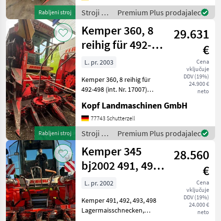
Autopilot Autocontour
Stroji za
Premium Plus prodajalec
Rabljeni stroj
Fahrwerk mit
spravilo
Kemper 360, 8
29.631
-
poljedelstvo
reihig für 492-
€
/
498
Kemper
L. pr. 2003
Cena
vključuje
DDV (19%)
Kemper 360, 8 reihig für
24.900 €
492-498 (int. Nr. 17007)
neto
Kemper 360 8 - Reihig für
Kopf Landmaschinen GmbH
493 - 498 großes Getriebe, 2
Gang Lagermaisschnecken
77743 Schutterzell
Gekühlte Kupplungen
Stroji za
Premium Plus prodajalec
Rabljeni stroj
Landwirtsmaschi
spravilo
Kemper 345
28.560
-
poljedelstvo
bj2002 491, 492,
€
/
493, 498
Kemper
L. pr. 2002
Cena
vključuje
Lagermaissc
DDV (19%)
Kemper 491, 492, 493, 498
24.000 €
Lagermaisschnecken,
neto
Schaltgetriebe (Int.