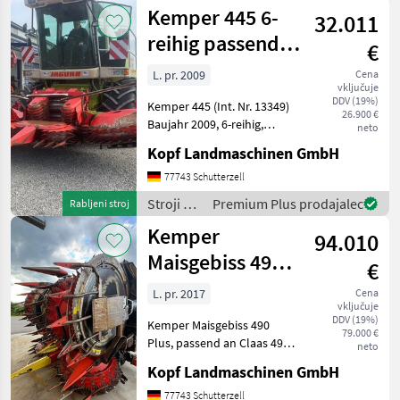
spravilo
Kemper 445 6-
32.011
-
poljedelstvo
reihig passend
€
/
an 491, 492, 493,
Kemper
L. pr. 2009
Cena
vključuje
49
DDV (19%)
Kemper 445 (Int. Nr. 13349)
26.900 €
Baujahr 2009, 6-reihig,
neto
passend an 491, 492, 493,
Kopf Landmaschinen GmbH
498 großes Getriebe,
Zweiganggetriebe Es
77743 Schutterzell
handelt sich hierbei
Stroji za
Premium Plus prodajalec
Rabljeni stroj
lediglich um eine Anzei
spravilo
Kemper
94.010
-
poljedelstvo
Maisgebiss 490
€
/
Plus, passend an
Kemper
L. pr. 2017
Cena
vključuje
Claas 494
DDV (19%)
Kemper Maisgebiss 490
79.000 €
Plus, passend an Claas 494 -
neto
498 (Int. Nr. 18416) Kemper
Kopf Landmaschinen GmbH
490 Plus Baujahr 2017
Ersteinsatz 2018 ca. 1.900ha
77743 Schutterzell