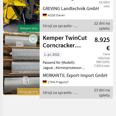
52.500 €
vorhandenen Zustand.
neto
GREVING Landtechnik GmbH
Angebot freibleibend.
Irrtümer, Änderungen und
48268 Greven
Zwischenverkauf
22 dni na
vorbehalten. Alle Angaben
Stroji za spravilo -
spletu
Rabljeni stroj
ohne G
poljedelstvo / Kemper
Kemper TwinCut
8.925
Corncracker
€
Walzen Neuer
L. pr. 2022
Cena
vključuje
Preis!
DDV (19%)
Passend für (Modell):
7.500 € neto
Jaguar , Körnerprozessor
________ Ein Paar (ohne
MERKANTIL Export-Import GmbH
Lagerung), Durchmesser
17094 Pragsdorf
250mm, 110/145 Zähne
Stroji za spravilo -
23 dni na
Nova naprava
Stroji za spravilo -
poljedelstvo Adapteri za ko
spletu
poljedelstvo / Kemper