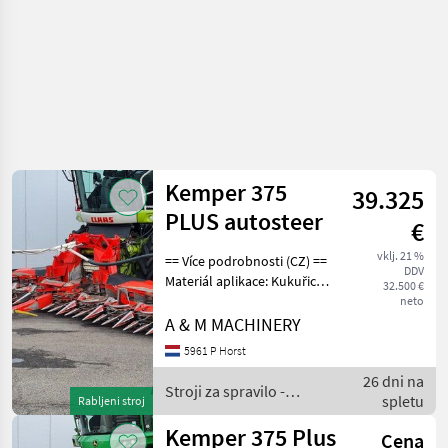
Kemper 375
39.325
PLUS autosteer
€
vklj. 21 %
== Více podrobnosti (CZ) ==
DDV
Materiál aplikace: Kukuřice
32.500 €
Záruka: No Warranty ==
neto
Weitere Informationen (DE)
A & M MACHINERY
== Verwendbares Material:
5961 P Horst
Mais Garantie: No Warran
26 dni na
Stroji za spravilo -
spletu
Rabljeni stroj
poljedelstvo / Kemper
Kemper 375 Plus
Cena