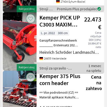
Pendelrahmen, Lenkhilfe,
27404 Gyhum-Bockel
DEMO-Maschine Kombajn
Stroji za
Premium Plus prodajalec
Rabljeni stroj
tip glave: Glava za koruzo
spravilo
Kemper PICK UP
Stroji za sp
22.473
-
poljedelstvo
C3003 MAXIMUM
€
/
| CLAAS
Kemper
L. pr. 2022
300 cm
Cena
vključuje
DDV (19%)
Ganzpflanzenschneidwerk
18.884,87 €
________ Ersteinsatz 2024,
neto
Edelstahlabstreifer für
Heinrich Schröder Landmaschinen KG Westerstede
Pickup, Mittlere Stützrolle,
26655 Westerstede
Kunststoff-Gleitelemente,
Zusätzl.
1 mesec
Rabljeni stroj
Stroji za spravilo -
Drehzahlreduzierung, Ersat
na spletu
poljedelstvo / Kemper
Kemper 375 Plus
Cena
corn header
na
zahtevo
== Více podrobnosti (CZ) ==
Materiál aplikace: Kukuřice
Přídavné zařízení vhodné
pro: Zemědělské stroje