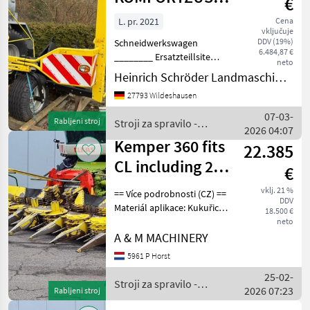
€
400F
L. pr. 2021
Cena
vključuje
STALKBUSTER
DDV (19%)
Schneidwerkswagen
6.484,87 €
________ Ersatzteillsite
neto
Stroji za spravilo -
Heinrich Schröder Landmaschinen KG Wildeshausen
poljedelstvo Adapteri za
27793 Wildeshausen
kombajn
07-03-
Rabljeni stroj
Stroji za spravilo -
2026 04:07
poljedelstvo / Kemper
Kemper 360 fits
22.385
CL including 2
€
speed gearbox
vklj. 21 %
== Více podrobnosti (CZ) ==
DDV
Materiál aplikace: Kukuřice
18.500 €
Přídavné zařízení vhodné
neto
pro: Zemědělské stroje
A & M MACHINERY
Záruka: No Warranty ==
5961 P Horst
Weitere Informationen (DE)
25-02-
==
Stroji za spravilo -
2026 07:23
Rabljeni stroj
poljedelstvo / Kemper