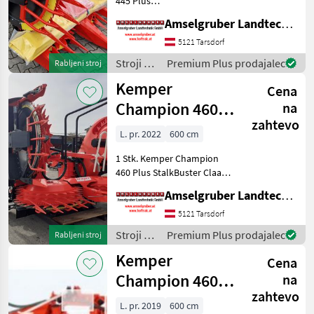
445 Plus
Kemper
(Reihenunabhängiger
Amselgruber Landtechnik GmbH
Mähvorsatz) ZUM
Claas
SONDERPREIS mit
5121 Tarsdorf
Flüssigkeitsgekühlter
Stroji za
Premium Plus prodajalec
Rabljeni stroj
Krone
Anfahrkupplung Passend
spravilo
Kemper
zu Claas Serie 494 aufwärts
Cena
-
Bis z
Geringhoff
poljedelstvo
Champion 460
na
/
zahtevo
Plus StalkBuster
New Holland
Kemper
L. pr. 2022
600 cm
1 Stk. Kemper Champion
John Deere
460 Plus StalkBuster Claas
Anbaurahmen Heavy Duty
Prikaži
Amselgruber Landtechnik GmbH
Paket Pendelrahmen fertig
vse
für Fahrwerk
5121 Tarsdorf
(30)
Multispeedgetriebe mit
Stroji za
Premium Plus prodajalec
Rabljeni stroj
Schnellkuppler Standard
MODEL
spravilo
Kemper
Cena
-
poljedelstvo
Champion 460
na
/
zahtevo
plus z
360
Kemper
L. pr. 2019
600 cm