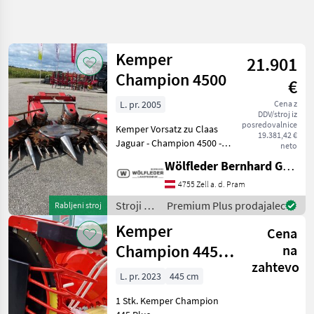
Natančnejše
iskanje
Kemper
21.901
Kategorija
Država
Filtri
4
Champion 4500
€
L. pr. 2005
Cena z
Prikaži 93
TRENUTNA
Ponastavi
DDV/stroj iz
POT
rezultatov
posredovalnice
Kemper Vorsatz zu Claas
19.381,42 €
Kmetijska
Jaguar - Champion 4500 - Bj
neto
tehnika
2005 - 4, 5m Breite - 6-reihig
Wölfleder Bernhard GmbH
Stroji Za
- reihenunabhängig -
Spravilo
hydraulisch klappbar -
4755 Zell a. d. Pram
Poljedelstvo
Lagermaisschnecken - für
Stroji za
Premium Plus prodajalec
Rabljeni stroj
Adapteri
Claas J
spravilo
Za
Kemper
Cena
Kombajn
-
poljedelstvo
Champion 445
na
Kemper
/
zahtevo
plus NEU
Kemper
L. pr. 2023
445 cm
IZBERITE
passend zu Claas
KATEGORIJO
1 Stk. Kemper Champion