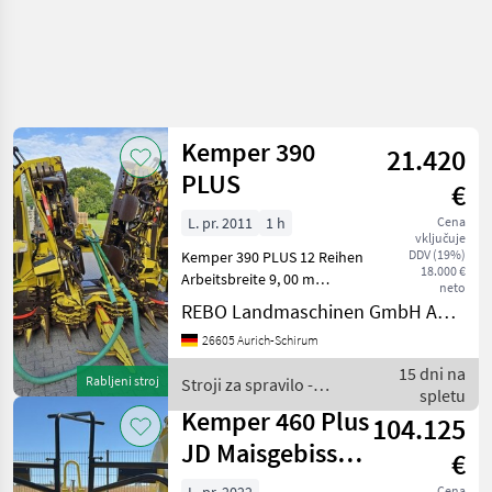
Kemper 390
21.420
PLUS
€
L. pr. 2011
1 h
Cena
vključuje
DDV (19%)
Kemper 390 PLUS 12 Reihen
18.000 €
Arbeitsbreite 9, 00 m
neto
Reihenweite 0, 75 m
REBO Landmaschinen GmbH Aurich-Schirum
Anbaurahmen John Deere
26605 Aurich-Schirum
7000er Serie Kombajn tip
glave: Glava za koruzo
15 dni na
Rabljeni stroj
Stroji za spravilo -
Stroji za spravilo - pol
spletu
poljedelstvo / Kemper
Kemper 460 Plus
104.125
JD Maisgebiss
€
8000i
Cena