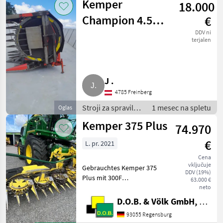
Kemper
18.000
Adapteri za
kombajn
Champion 4.500
€
Maisgebiss
DDV ni
terjalen
J .
4785 Freinberg
Stroji za spravilo -
1 mesec na spletu
Oglas
poljedelstvo /
Kemper 375 Plus
74.970
Adapteri za
kombajn
€
L. pr. 2021
Cena
vključuje
Gebrauchtes Kemper 375
DDV (19%)
Plus mit 300F
63.000 €
Zusatzfahrwerk Baujahr
neto
07.2021 * AHC -
D.O.B. & Völk GmbH, Filiale Regensburg
Automatische
93055 Regensburg
Höhenführung *