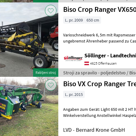
Biso Crop Ranger VX65
L. pr. 2009
650 cm
Varioschneidwerk 6, 5m mit Rapsmesse
ungebremst Ährenheber passend zu Case IH Kombajn tip glave:
Pritrditev zrnja, Trdna stran, : Trdna st
Söllinger - Landtech
4625 Offenhausen
Stroji za spravilo - poljedelstvo / Bi
Rabljeni stroj
Biso VX Crop Ranger Tr
L. pr. 2015
Angaben zum Gerät: Light 650 mit 2 HT 
Winkelverstellung Anstellwinkel Haspelzinken el. verstellbar
Rapstrenner links und re
LVD - Bernard Krone GmbH