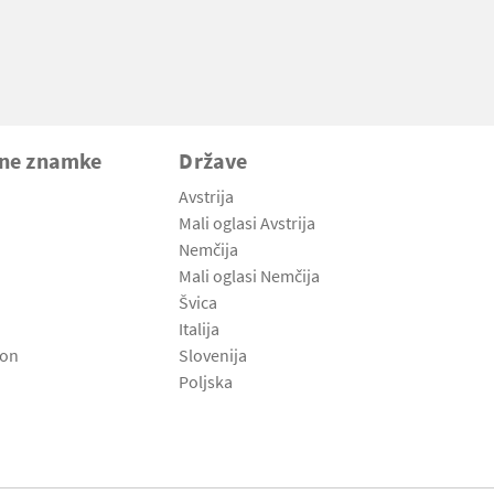
vne znamke
Države
Avstrija
Mali oglasi Avstrija
Nemčija
Mali oglasi Nemčija
Švica
Italija
son
Slovenija
Poljska