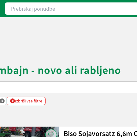
Prebrskaj ponudbe
mbajn - novo ali rabljeno
x
x
Izbriši vse filtre
Biso Sojavorsatz 6,6m 