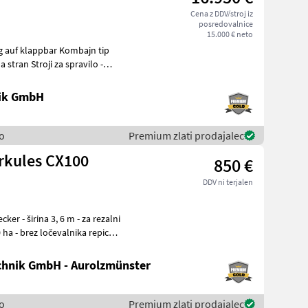
Cena z DDV/stroj iz
posredovalnice
15.000 € neto
g auf klappbar Kombajn tip
nik GmbH
so
Premium zlati prodajalec
rkules CX100
850 €
DDV ni terjalen
a rezalni
hnik GmbH - Aurolzmünster
so
Premium zlati prodajalec