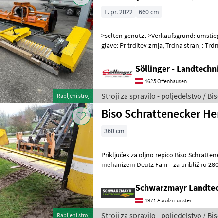
L. pr. 2022
660 cm
>selten genutzt >Verkaufsgrund: umstie
glave: Pritrditev zrnja, Trdna stran, : Trdna stran Stroji za spravilo -
poljedelstvo Adapteri za ko
Söllinger - Landtech
4625 Offenhausen
Stroji za spravilo - poljedelstvo / Bi
Rabljeni stroj
Biso Schrattenecker He
360 cm
Priključek za oljno repico Biso Schrattenecker - širina 3, 6 m - z
mehanizem Deutz Fahr - za približno 280 ha - brez ločevalnika repice -
samo podaljšek m
Schwarzmayr Landtec
4971 Aurolzmünster
Stroji za spravilo - poljedelstvo / Bi
Rabljeni stroj