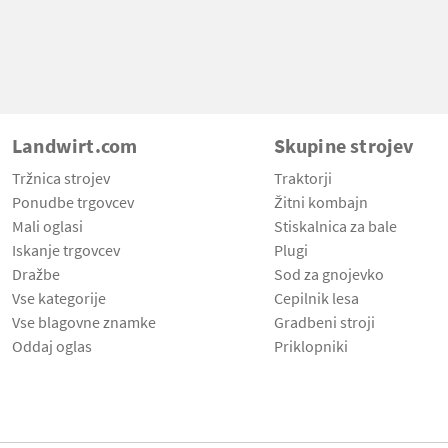
Landwirt.com
Skupine strojev
Tržnica strojev
Traktorji
Ponudbe trgovcev
Žitni kombajn
Mali oglasi
Stiskalnica za bale
Iskanje trgovcev
Plugi
Dražbe
Sod za gnojevko
Vse kategorije
Cepilnik lesa
Vse blagovne znamke
Gradbeni stroji
Oddaj oglas
Priklopniki