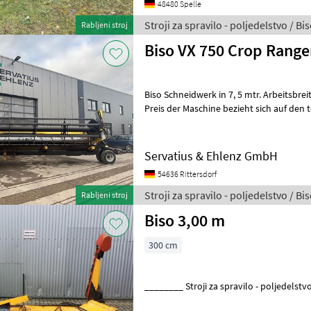
48480 Spelle
Stroji za spravilo - poljedelstvo / Bi
Rabljeni stroj
Biso VX 750 Crop Range
Biso Schneidwerk in 7, 5 mtr. Arbeitsbre
Preis der Maschine bezieht sich auf den
Ausrüstung wie lagernd. Stan
Servatius & Ehlenz GmbH
54636 Rittersdorf
Stroji za spravilo - poljedelstvo / Bi
Rabljeni stroj
Biso 3,00 m
300 cm
________ Stroji za spravilo - poljed