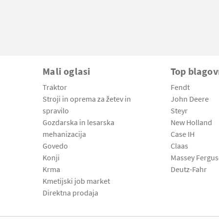
Mali oglasi
Top blago
Traktor
Fendt
Stroji in oprema za žetev in
John Deere
spravilo
Steyr
Gozdarska in lesarska
New Holland
mehanizacija
Case IH
Govedo
Claas
Konji
Massey Fergu
Krma
Deutz-Fahr
Kmetijski job market
Direktna prodaja