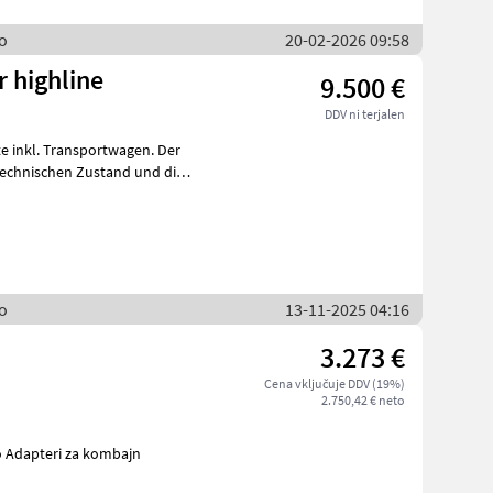
so
20-02-2026 09:58
r highline
9.500 €
DDV ni terjalen
ite inkl. Transportwagen. Der
 technischen Zustand und die
so
13-11-2025 04:16
3.273 €
Cena vključuje DDV (19%)
2.750,42 € neto
elstvo Adapteri za kombajn