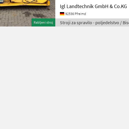
Igl Landtechnik GmbH & Co.KG
92536 Pfreimd
Stroji za spravilo - poljedelstvo / Bi
Rabljeni stroj