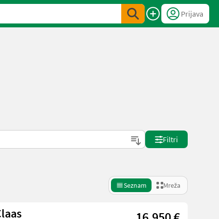
Prijava
Filtri
Seznam
Mreža
Claas
16.950 €