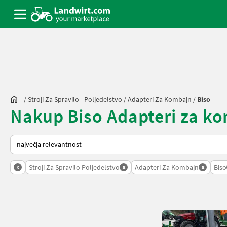
/
Stroji Za Spravilo - Poljedelstvo
/
Adapteri Za Kombajn
/
Biso
Nakup Biso Adapteri za ko
Tako je razvrščeno na Landwirt.com
x
x
x
Stroji Za Spravilo Poljedelstvo
Adapteri Za Kombajn
Biso