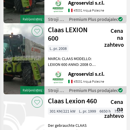
Agroservizi s.r.l.
DI TREBBIATURA: IBRIDO A
DUE ROTORI POTENZA: 394
45031 Arquà Polesine
CV ORE DI LAVORO: 6925
Stroji za
Premium Plus prodajalec
Rabljeni stroj
PNEUMATICI POSTERIORI:
spravilo
Claas LEXION
Cena
-
poljedelstvo
600
na
/ Claas
zahtevo
L. pr. 2008
MARCA: CLAAS MODELLO:
LEXION 600 ANNO: 2008 ORE
DI LAVORO BATTITORE:
Agroservizi s.r.l.
4100 SISTEMI DI
TREBBIATURA: IBRIDO A
45031 Arquà Polesine
DUE ROTORI POTENZA: 530
Stroji za
Premium Plus prodajalec
Rabljeni stroj
CV ORE DI LAVORO: 6704
spravilo
Claas Lexion 460
PNEUMATICI
Cena
-
poljedelstvo
na
301 KM/221 kW
L. pr. 1999
6650 h
750 cm
/ Claas
zahtevo
Der gebrauchte CLAAS