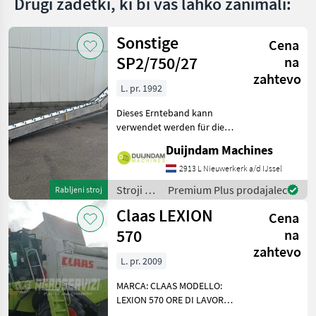
Drugi zadetki, ki bi vas lahko zanimali:
Quasar
R7
Sonstige
Cena
MARKETPLACE
SP2/750/27
na
Ponudbe
Mali
Marketplace
zahtevo
trgovcev
oglasi
L. pr. 1992
Dieses Ernteband kann
verwendet werden für die
Ernte von fast jedes
Duijndam Machines
handwerklich geerntes
Gewächs, wie zB.
2913 L Nieuwerkerk a/d IJssel
Blumenkohl, Endivie,
Stroji za
Premium Plus prodajalec
Rabljeni stroj
Sellerie, Rosenkohl, Salat,
spravilo
Claas LEXION
Brokkoli,
Cena
-
poljedelstvo
570
na
/
zahtevo
Sonstige
L. pr. 2009
MARCA: CLAAS MODELLO:
LEXION 570 ORE DI LAVORO
BATTITORE: 4176 SISTEMI