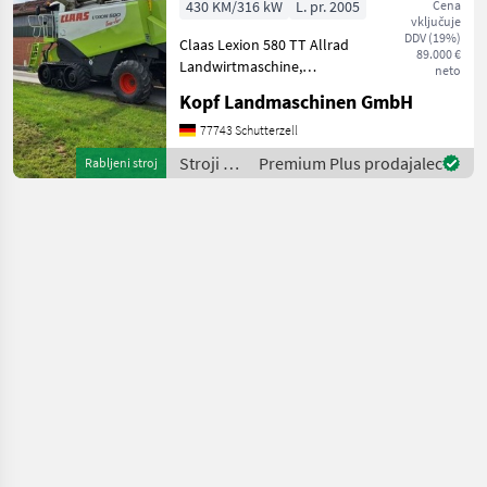
430 KM/316 kW
L. pr. 2005
Cena
vključuje
Merc
DDV (19%)
Claas Lexion 580 TT Allrad
89.000 €
Landwirtmaschine,
neto
Mercedes Motor, 2998
Kopf Landmaschinen GmbH
Trommelstunden (Int. Nr.
17804) AutoContour
77743 Schutterzell
Schneidwerksregelung,
Stroji za
Premium Plus prodajalec
Rabljeni stroj
Beleuchtung für klappbare
spravilo
Vorsa
-
poljedelstvo
/ Claas