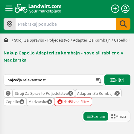
Prebrskaj ponudbe
/
Stroji Za Spravilo - Poljedelstvo
/
Adapteri Za Kombajn
/
Capello
/
M
Nakup Capello Adapteri za kombajn - novo ali rabljeno v
Madžarska
Tako je razvrščeno na Landwirt.com
Filtri
x
x
x
Stroji Za Spravilo Poljedelstvo
Adapteri Za Kombajn
x
x
x
Capello
Madzarska
Izbriši vse filtre
Seznam
Mreža