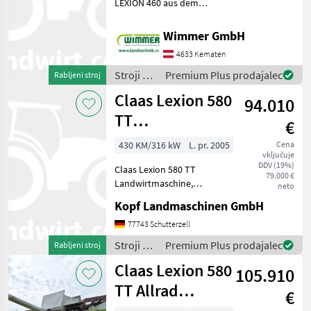
LEXION 460 aus dem
Baujahr 1999 ist ein
leistungsstarker und
Wimmer GmbH
bewährter Mähdrescher für
4633 Kematen
professionelle
Erntearbeiten. Mit 6.650
Stroji za
Premium Plus prodajalec
Rabljeni stroj
Betriebsstunden u
spravilo
Claas Lexion 580
94.010
-
poljedelstvo
TT
€
/ Claas
Landwirtmaschine
430 KM/316 kW
L. pr. 2005
Cena
vključuje
Mercedes-Mo
DDV (19%)
Claas Lexion 580 TT
79.000 €
Landwirtmaschine,
neto
Mercedes Motor, 2.998
Kopf Landmaschinen GmbH
Trommelstunden (Int.Nr.
17804) AutoContour
77743 Schutterzell
Schneidwerksregelung,
Stroji za
Premium Plus prodajalec
Rabljeni stroj
Beleuchtung für klappbare
spravilo
Claas Lexion 580
Vorsatzgerät
105.910
-
poljedelstvo
TT Allrad
€
/ Claas
Landwirtmaschine