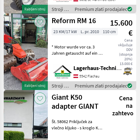
963K
*Fahrgeschwindigkeit 20
Stroji z
Premium zlati prodajalec
Rabljeni stroj
km/h *Wenderadius innen
MARKETPLACE
motorji /
Reform RM 16
4.7
15.600
Schäffer
Ponudbe
Mali
Marketplace
€
trgovcev
oglasi
23 KM/17 kW
L. pr. 2010
110 cm
Cena
vključuje
* Motor wurde vor ca. 3
DDV
Jahren getauscht auf ein 23
(stopnja
PS Modell * inkl. 4 reihige
20%)
13.000 €
Eisenstachelwalzen * inkl.
Lagerhaus-Technik Flachau
neto
Mulcher 110cm Breit Bj.:
5542 Flachau
2019 Wir bitten telefoni
Stroji z
Premium zlati prodajalec
Rabljeni stroj
motorji /
Giant K50
Cena
Reform
adapter GIANT
na
zahtevo
Št. 58062 Priključek za
vlečno kljuko - s kroglo K50
- z vpetjem GIANT Prodajna