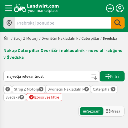
Prebrskaj ponudbe
/
Stroji Z Motorji
/
Dvoriščni Nakladalnik
/
Caterpillar
/
Svedska
Nakup Caterpillar Dvoriščni nakladalnik - novo ali rabljeno
v Švedska
Tako je razvrščeno na Landwirt.com
Filtri
x
x
x
x
Stroji Z Motorji
Dvoriscni Nakladalnik
Caterpillar
x
x
Svedska
Izbriši vse filtre
Seznam
Mreža