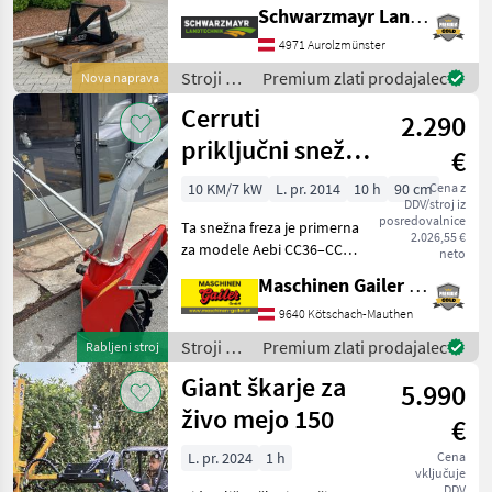
ekipa podjetja
Schwarzmayr Landtechnik GmbH - Aurolzmünster
Schwarzmayr vam bo z
veseljem predstavila
4971 Aurolzmünster
napravo/stroj in vas pro
Stroji z
Premium zlati prodajalec
Nova naprava
motorji /
Cerruti
2.290
Giant
priključni snežni
€
plug DX 900,
10 KM/7 kW
L. pr. 2014
10 h
90 cm
Cena z
DDV/stroj iz
primeren za Aebi
posredovalnice
Ta snežna freza je primerna
2.026,55 €
za modele Aebi CC36–CC66
neto
in ima delovno širino
Maschinen Gailer GmbH
približno 90 cm ter višino
odstranjevanja približno 60
9640 Kötschach-Mauthen
cm. Freza tehta približno 80
Stroji z
Premium zlati prodajalec
Rabljeni stroj
kg, nj
motorji /
Giant škarje za
5.990
Cerruti
živo mejo 150
€
L. pr. 2024
1 h
Cena
vključuje
DDV