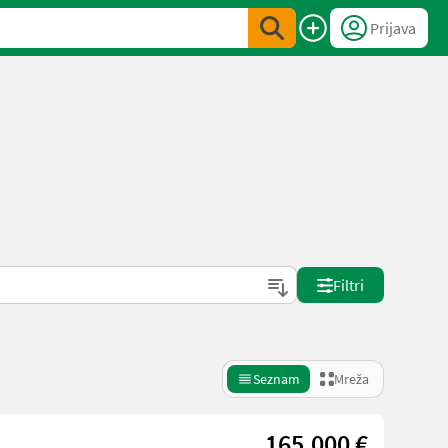
Prijava
Filtri
Seznam
Mreža
165.000 €