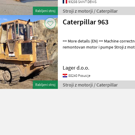
93208 SAINT DENIS
Stroji z motorji / Caterpillar
Rabljeni stroj
Caterpillar 963
== More details (EN) == Machine correctness: Correct Stroj ispravan
remontovan motor i 
Lager d.o.o.
88240 Posusije
Stroji z motorji / Caterpillar
Rabljeni stroj