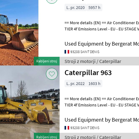
L. pr. 2020
5957 h
== More details (EN) == Air Conditioner Emissions Level - EPA - EPA
TIER 4f Emissions Level - EU - EU STAGE V
STEP 4 FINAL Engine Enclos
Used Equipment by Bergerat M
93208 SAINT DENIS
Stroji z motorji / Caterpillar
Rabljeni stroj
Caterpillar 963
L. pr. 2022
1603 h
== More details (EN) == Air Conditioner Emissions Level - EPA - EPA
TIER 4f Emissions Level - EU - EU STAGE V
STEP 4 FINAL Lighting Mirr
Used Equipment by Bergerat M
93208 SAINT DENIS
Stroji z motorji / Caterpillar
Rabljeni stroj