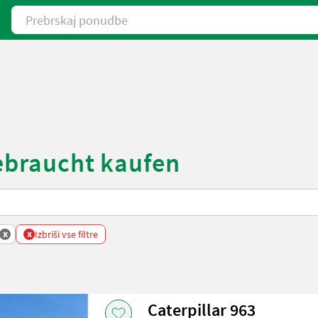
Prebrskaj ponudbe
gebraucht kaufen
x
x
Izbriši vse filtre
Caterpillar 963