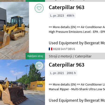
Caterpillar 963
L. pr. 2023
498 h
== More details (EN) == Air Conditioner Auxiliary Hydraulics Pressure -
High Pressure Emissions Level - EPA - EP
Lighting Mirrors Onlin
Used Equipment by Bergerat M
93208 SAINT DENIS
Stroji z motorji / Caterpillar
Rabljeni stroj
Caterpillar 963
L. pr. 2021
2091 h
== More details (EN) == Air Conditioner Lighting Mirrors Online Owner's
Manual Ripper - Multi-Shank Ultra Low Sulfur Diesel Fuel Stroji z
motorji Dvoriščni
Used Equipment by Bergerat M