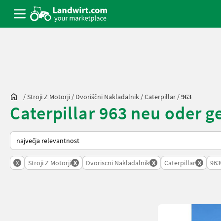
/
Stroji Z Motorji
/
Dvoriščni Nakladalnik
/
Caterpillar
/
963
Caterpillar 963 neu oder 
Tako je razvrščeno na Landwirt.com
x
x
x
x
Stroji Z Motorji
Dvoriscni Nakladalnik
Caterpillar
963