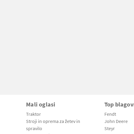
Mali oglasi
Top blago
Traktor
Fendt
Stroji in oprema za žetev in
John Deere
spravilo
Steyr