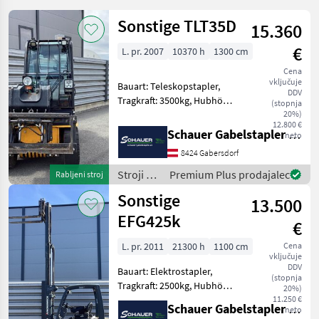
Sonstige TLT35D
15.360
€
L. pr. 2007
10370 h
1300 cm
Cena
vključuje
Bauart: Teleskopstapler,
DDV
Tragkraft: 3500kg, Hubhöhe:
(stopnja
4400mm, Batterie: Starter
20%)
12.800 €
10V , Bereifung vorne:
Schauer Gabelstapler GmbH
neto
Vollgummi Einfach 60 - 80%
8424 Gabersdorf
, Bereifung hinten:
Vollgummi Einfac
Stroji z
Premium Plus prodajalec
Rabljeni stroj
motorji /
Sonstige
13.500
Sonstige
EFG425k
€
L. pr. 2011
21300 h
1100 cm
Cena
vključuje
DDV
Bauart: Elektrostapler,
(stopnja
Tragkraft: 2500kg, Hubhöhe:
20%)
4450mm, Bauhöhe:
11.250 €
Schauer Gabelstapler GmbH
neto
2060mm, Freihub: 1530mm,