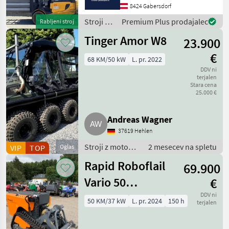
Gabellänge: 1200mm,
8424 Gabersdorf
Batterie: Hawker PzS Bj.
Stroji z
Premium Plus prodajalec
Rabljeni stroj
2017 80V 650Ah , Bereifung
motorji /
Tinger Amor W8
23.900
Sonstige
€
68 KM/50 kW
L. pr. 2022
DDV ni
terjalen
Stara cena
25.000 €
Andreas Wagner
37619 Hehlen
Stroji z motorji
2 mesecev na spletu
VIP
TOP
Oglas
/ ATV/UTV/
Rapid Roboflail
69.900
štirikolesnik
Vario 50
€
Funkraupe
DDV ni
50 KM/37 kW
L. pr. 2024
150 h
terjalen
Gebrauchtmaschine