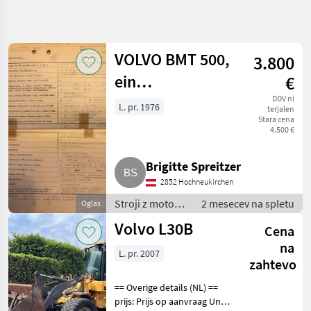
Natančnejše
iskanje
VOLVO BMT 500,
3.800
Kategorija
Država
Filtri
4
ein
€
Bastlerprojekt
DDV ni
Prikaži 3
L. pr. 1976
TRENUTNA
terjalen
Ponastavi
POT
rezultatov
Stara cena
4.500 €
Kmetijska
tehnika
Brigitte Spreitzer
Stroji Z
Motorji
2852 Hochneukirchen
Dvoriscni
Stroji z motorji
2 mesecev na spletu
Oglas
Nakladalnik
/ Dvoriščni
Volvo L30B
Volvo
Cena
nakladalnik
na
L. pr. 2007
IZBERITE
zahtevo
KATEGORIJO
== Overige details (NL) ==
Volvo
prijs: Prijs op aanvraag Unit: