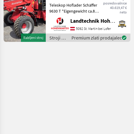
posredovalnice
Teleskop Hoflader Schäffer
40.619,47 €
9630 T *Eigengewicht ca.8 t
neto
*Bereifung 400/55-22, 5
Landtechnik Hohenwarter GmbH
*Kipplast 4200 kg
*Radstand 2.52 m
5092 St. Martin bei Lofer
*Fahrgeschwindigkeit 20
Stroji z
Premium zlati prodajalec
Rabljeni stroj
km/h *Wenderadius innen
motorji /
4.7
Schäffer