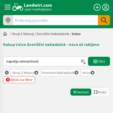
Prebrskaj ponudbe
/
Stroji Z Motorji
/
Dvoriščni Nakladalnik
/
Volvo
Nakup Volvo Dvoriščni nakladalnik - novo ali rabljeno
Tako je razvrščeno na Landwirt.com
Filtri
x
x
x
x
Stroji Z Motorji
Dvoriscni Nakladalnik
Volvo
x
Izbriši vse filtre
Seznam
Mreža