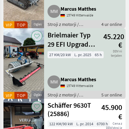
Marcus Matthes
15749 Mittenwalde
Stroji z motorji /
4 ur online
VIP
TOP
Oglas
Motorna kosilnica/
Brielmaier Typ
45.220
prekopalnik
29 EFI Upgrade
€
Vorführmaschine
DDV ni
27 KM/20 kW
L. pr. 2025
65 h
terjalen
Motormäher
Marcus Matthes
15749 Mittenwalde
Stroji z motorji /
5 ur online
VIP
TOP
Oglas
Motorna kosilnica/
Schäffer 9630T
45.900
prekopalnik
(25886)
€
122 KM/90 kW
L. pr. 2014
6700 h
Cena z
DDV/stroj iz