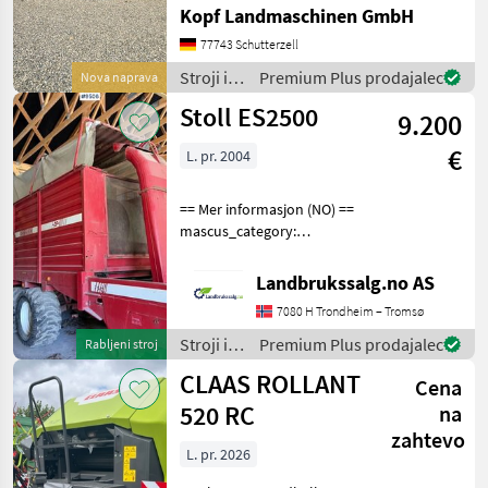
NOVI Fendt stiskalnik za
Kopf Landmaschinen GmbH
okrogle bale Model Rotana
160V Combi Leto izdelave
77743 Schutterzell
2026 40 km/h vezava z
Stroji in
Premium Plus prodajalec
Nova naprava
mrežo in folij
oprema
Stoll ES2500
9.200
za žetev
in
€
L. pr. 2004
spravilo
/ Fendt
== Mer informasjon (NO) ==
mascus_category:
otherharvesters Please
provide reference number
Landbrukssalg.no AS
upon request: 9506 See
7080 H Trondheim – Tromsø
en.landbrukssalg.no/9506
for more images Specif
Stroji in
Premium Plus prodajalec
Rabljeni stroj
oprema
CLAAS ROLLANT
Cena
za žetev
in
520 RC
na
spravilo
zahtevo
/ Stoll
L. pr. 2026