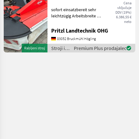
/
Cena
vključuje
Sonstige
sofort einsatzbereit sehr
DDV (19%)
leichtzügig Arbeitsbreite 2,
6.386,55 €
95 m Antriebssatz
neto
1000U/min. 4 Trommeln
Pritzl Landtechnik OHG
Schnitthöhenverstellung 2
83052 Bruckmühl Högling
Federn für Entlastung
Gelenkwelle čelna kosil
Stroji in
Premium Plus prodajalec
Rabljeni stroj
oprema
za žetev
in
spravilo
/ Kuhn