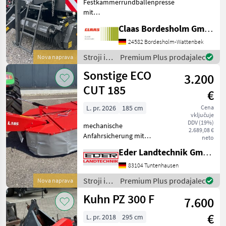
Festkammerrundballenpresse
mit
Presskammerdurchmesser
Claas Bordesholm GmbH
1, 25 m Presskammerbreite
1, 20 m / in
24582 Bordesholm-Wattenbek
Serienausrüstung: Pickup:
Stroji in
Premium Plus prodajalec
Nova naprava
Aufnahmebreite 2, 10 m / 4
oprema
Sonstige ECO
Zinkenreihen, kurvenb
3.200
za žetev
in
CUT 185
€
spravilo
/ Claas
L. pr. 2026
185 cm
Cena
vključuje
DDV (19%)
mechanische
2.689,08 €
Anfahrsicherung mit
neto
hydraulischer Aushebung
Eder Landtechnik GmbH
Schnitthöhenverstellung
mithilfe von Distanzringen
83104 Tuntenhausen
auf den Mähteller Schlüssel
Stroji in
Premium Plus prodajalec
Nova naprava
für Messerschnellwechsel
oprema
Kuhn PZ 300 F
Arbe
7.600
za žetev
in
€
L. pr. 2018
295 cm
spravilo