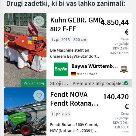
Drugi zadetki, ki bi vas lahko zanimali:
Kuhn GEBR. GMD
4.850,44
802 F-FF
€
L. pr. 2013
300 cm
Cena
vključuje
DDV (19%)
Die Maschine steht an
4.076 € neto
unserem BayWa-Standort
in DE-88214
Baywa Württemberg
Ravensburg.Gerne steht
Ihnen Herr Schmid unter
89155 Erbach
Tel.: 0151 1610 3978 für Ihre
Stroji in
Premium zlati prodajalec
Rabljeni stroj
Anfrage zur
oprema
Fendt NOVA
Verfügung!Kuhn GMD
140.420
za žetev
in
Fendt Rotana
€
spravilo
160V Combi
/ Kuhn
L. pr. 2026
Cena
vključuje
stiskalnica za
DDV (19%)
Fendt Rotana 160V Combi,
okrogle bale, i
118.000 €
NOV (Notranja št. 20391)
neto