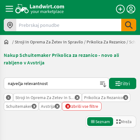
Prebrskaj ponudbe
/
Stroji In Oprema Za Žetev In Spravilo
/
Prikolica Za Rezanico
/
Schui
Nakup Schuitemaker Prikolica za rezanico - novo ali
rabljeno v Avstrija
Tako je razvrščeno na Landwirt.com
Filtri
x
x
x
Stroji In Oprema Za Zetev In Spravilo
Prikolica Za Rezanico
x
x
x
Schuitemaker
Avstrija
Izbriši vse filtre
Seznam
Mreža