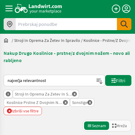
Prebrskaj ponudbe
/
Stroji In Oprema Za Žetev In Spravilo
/
Kosilnice - Prstne/z Dvojni
Nakup Drugo Kosilnice - prstne/z dvojnim nožem - novo ali
rabljeno
Tako je razvrščeno na Landwirt.com
Filtri
x
x
Stroji In Oprema Za Zetev In Spravilo
x
x
Kosilnice Prstne Z Dvojnim Nozem
Sonstige
x
Izbriši vse filtre
Seznam
Mreža