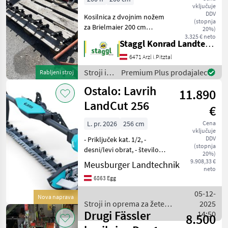
Sonstige
vključuje
200 cm
Sonstige
DDV
Kosilnica z dvojnim nožem
(stopnja
IZBERITE
za Brielmaier 200 cm
20%)
KATEGORIJO
hidravlični pogon priključek
3.325 € neto
Staggl Konrad Landtechnik Oberland
Brielmaier Brielmaier
Sonstige
vgrajuje izključno stabilne
6471 Arzl i.Pitztal
portalne kosilnice z
Stroji in
Premium Plus prodajalec
Rabljeni stroj
BB Umwelttechnik
dvojnim nožem si
oprema
Ostalo: Lavrih
11.890
za žetev
Steyr
in
LandCut 256
€
spravilo
Gaspardo
/
L. pr. 2026
256 cm
Cena
vključuje
Sonstige
DDV
- Priključek kat. 1/2, -
Rapid
(stopnja
desni/levi obrat, - število
20%)
vrtljajev priključnega greda
9.908,33 €
Meusburger Landtechnik
Reform
neto
540/1000, - nosilec ESM 256
6863 Egg
cm, - na voljo v različnih
Prikaži
širinah, Stroji in oprema z
05-12-
vse
Nova naprava
Stroji in oprema za žetev
2025
(13)
Drugi Fässler
in spravilo / Sonstige
14:50
8.500
MODEL