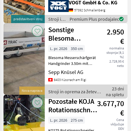
VOGT GmbH & Co. KG
professionelle
Landschaftspflegetechnik =
57392 Schmallenberg
Mehrere VOGT-Standorte +
Stroji in
Premium Plus prodajalec
predstavitveni stroj
100 Servicepartner in
oprema
Sonstige
Deutsch
2.950
za žetev
in
Blesoma
€
spravilo
Messerschärfgerät
/
L. pr. 2026
350 cm
normalna
stopnja (8,1
Sonstige
%)
Blesoma Messerschärfgerät
2.728,95 €
Handgrinder 3.50m mit
neto
Fussgestell Stroji in oprema
Sepp Knüsel AG
za žetev in spravilo
6403 Küssnach am Rigi
Kosilnice - prstne/z dvojnim
nožem
23 dni
Nova naprava
Stroji in oprema za žetev in
na spletu
spravilo / Sonstige
Pozostałe KOJA
3.677,70
Rotationsschneider
€
KO275, 2.75m
L. pr. 2026
275 cm
Cena
vključuje
DDV
KO275 Rotationsschneider