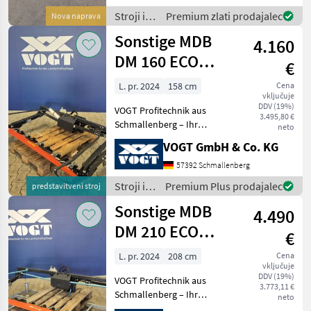
Doppelmesser ausführlich
Stroji in
Premium zlati prodajalec
Nova naprava
vorzustellen und ge
oprema
Sonstige MDB
4.160
za žetev
in
DM 160 ECO
€
spravilo
Doppelmesser-
/
L. pr. 2024
158 cm
Cena
vključuje
Mähwerk
Sonstige
DDV (19%)
VOGT Profitechnik aus
3.495,80 €
Schmallenberg – Ihr
neto
führender Anbieter für
VOGT GmbH & Co. KG
professionelle
Landschaftspflegetechnik =
57392 Schmallenberg
Mehrere VOGT-Standorte +
Stroji in
Premium Plus prodajalec
predstavitveni stroj
100 Servicepartner in
oprema
Sonstige MDB
Deutsch
4.490
za žetev
in
DM 210 ECO
€
spravilo
Doppelmesser-
/
L. pr. 2024
208 cm
Cena
vključuje
Mähwerk
Sonstige
DDV (19%)
VOGT Profitechnik aus
3.773,11 €
Schmallenberg – Ihr
neto
führender Anbieter für