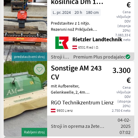
kosilnica Dm 180
€
cm
L. pr. 2024
20 h
180 cm
Cena
vključuje
DDV
Predstavitev z 1 nitjo.
DUPLEX
(stopnja
Rezervni nož Priključek
GOLD
20%)
kosilnice Aebi CC36 / opcija
7.083,33 €
Rietzler Landtechnik
XX
neto
CC 110 Bidux kosilnica z
dvojnim nožem, oba noža
6531 Ried I.O.
MARKETPLACE
se poganjata s 3 klinastimi
Stroji in
Premium Plus prodajalec
predstavitveni stroj
jermeni, ko
oprema
Ponudbe
Mali
Marketplace
Sonstige AM 243
3.300
za žetev
trgovcev
oglasi
in
CV
€
spravilo
mit Aufbereiter,
/
Cena
Gelenkwelle, 2, 4m
vključuje
Sonstige
DDV
Arbeitsbreite Stroji in
RGO Technikzentrum Lienz
(stopnja
oprema za žetev in spravilo
20%)
Kosilnice - prstne/z dvojnim
9900 Lienz
2.750 € neto
nožem
04-02-
Stroji in oprema za žetev
2025
in spravilo / Sonstige
07:02
Rabljeni stroj