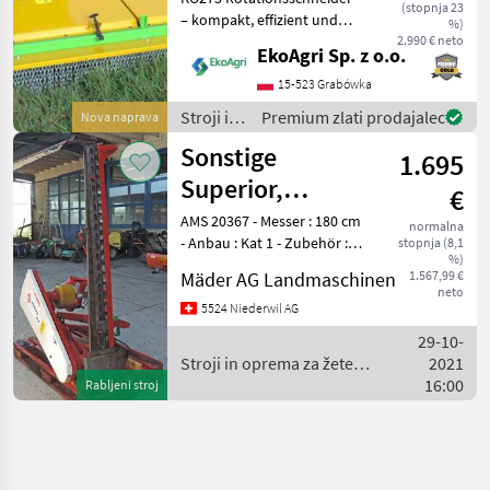
(stopnja 23
– kompakt, effizient und
%)
leistungsstark Der KO275
2.990 € neto
EkoAgri Sp. z o.o.
Rotationsschneider ist ein
vielseitig einsetzbares
15-523 Grabówka
Arbeitsgerät für die
Stroji in
Premium zlati prodajalec
Nova naprava
Grünlandpflege,
oprema
Sonstige
1.695
za žetev
in
Superior,
€
spravilo
Heckdoppelmesserbalken
AMS 20367 - Messer : 180 cm
/
normalna
- Anbau : Kat 1 - Zubehör :
stopnja (8,1
Micro 394 DA
Sonstige
%)
Gelenkwelle - Hersteller :
Mäder AG Landmaschinen
1.567,99 €
Gribaldi+Salvia - Gewicht :
neto
ca. 260 kg - Jahrgang : 2007
5524 Niederwil AG
- Farbe : rot - Z
29-10-
Stroji in oprema za žetev
2021
in spravilo / Sonstige
16:00
Rabljeni stroj