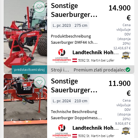
Sonstige
14.900
Sauerburger
€
DMF 44/2750
L. pr. 2023
275 cm
Cena
vključuje
(15918)
DDV
Produktbeschreibung
(stopnja
Sauerburger DMF44 Ich
20%)
freue mich, Ihnen im
12.416,67 €
Landtechnik Hohenwarter GmbH
neto
Maschinenzentrum St.
Martin das Sauerburger
5092 St. Martin bei Lofer
DMF44 Doppelmesser-
Stroji in
Premium zlati prodajalec
predstavitveni stroj
Frontmähwerk ausführlich
oprema
Sonstige
vorzustellen
11.900
za žetev
in
Sauerburger
€
spravilo
DMF40 (22069)
/
L. pr. 2024
210 cm
Cena
vključuje
Sonstige
DDV
Technische Beschreibung
(stopnja
Sauerburger Doppelmesser.
20%)
Ich freue mich, Ihnen im
9.916,67 €
Landtechnik Hohenwarter GmbH
neto
Maschinenzentrum St.
Martin die Sauerburger
5092 St. Martin bei Lofer