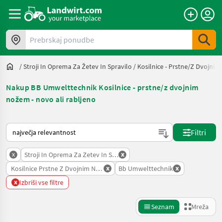
Prebrskaj ponudbe
/
Stroji In Oprema Za Žetev In Spravilo
/
Kosilnice - Prstne/z Dvojni
Nakup BB Umwelttechnik Kosilnice - prstne/z dvojnim
nožem - novo ali rabljeno
Tako je razvrščeno na Landwirt.com
Filtri
x
x
Stroji In Oprema Za Zetev In Spravilo
x
x
Kosilnice Prstne Z Dvojnim Nozem
Bb Umwelttechnik
x
Izbriši vse filtre
Seznam
Mreža