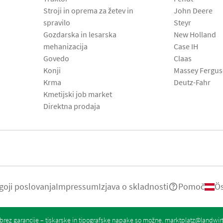
Stroji in oprema za žetev in
John Deere
spravilo
Steyr
Gozdarska in lesarska
New Holland
mehanizacija
Case IH
Govedo
Claas
Konji
Massey Fergu
Krma
Deutz-Fahr
Kmetijski job market
Direktna prodaja
goji poslovanja
Impressum
Izjava o skladnosti
Pomoč
Ös
rez garancije – tiskarske in tipografske napake so možne.
marktplatz@landwir