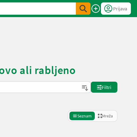
Prijava
ovo ali rabljeno
Filtri
Seznam
Mreža