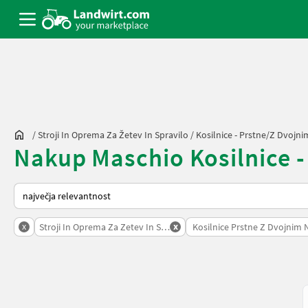
/
Stroji In Oprema Za Žetev In Spravilo
/
Kosilnice - Prstne/z Dvojn
Nakup Maschio Kosilnice -
Tako je razvrščeno na Landwirt.com
x
x
Stroji In Oprema Za Zetev In Spravilo
Kosilnice Prstne Z Dvojnim