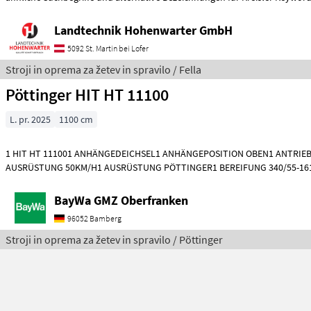
Landtechnik Hohenwarter GmbH
5092 St. Martin bei Lofer
Stroji in oprema za žetev in spravilo / Fella
Pöttinger HIT HT 11100
L. pr. 2025
1100 cm
1 HIT HT 111001 ANHÄNGEDEICHSEL1 ANHÄNGEPOSITION OBEN1 ANTRIEB 
AUSRÜSTUNG 50KM/H1 AUSRÜSTUNG PÖTTINGER1 BEREIFUNG 340/55-16
10 MM1 GELENK
BayWa GMZ Oberfranken
96052 Bamberg
Stroji in oprema za žetev in spravilo / Pöttinger