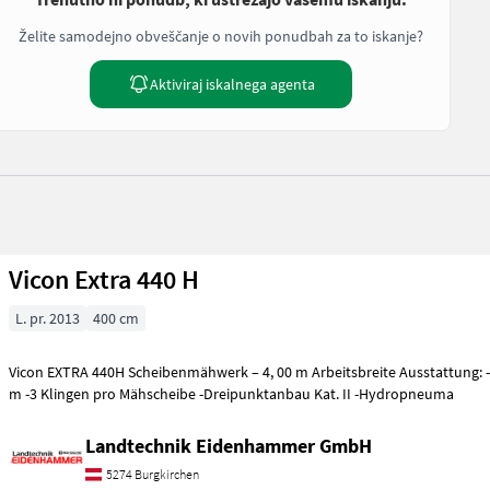
Želite samodejno obveščanje o novih ponudbah za to iskanje?
Aktiviraj iskalnega agenta
Vicon Extra 440 H
L. pr. 2013
400 cm
Vicon EXTRA 440H Scheibenmähwerk – 4, 00 m Arbeitsbreite Ausstattung: -Arbeitsbreite: 4, 00
m -3 Klingen pro Mähscheibe -Dreipunktanbau Kat. II -Hydropneuma
Landtechnik Eidenhammer GmbH
5274 Burgkirchen