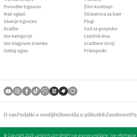
Ponudbe trgovcev
Žitni kombajn
Mali oglasi
Stiskalnica za bale
Iskanje trgovcev
Plugi
Dražbe
Sod za gnojevko
Vse kategorije
Cepilnik lesa
Vse blagovne znamke
Gradbeni stroji
Oddaj oglas
Priklopniki
O nas
Podatki o medijih
Obvestila o piškotkih
Zasebnost
Po
© Copyright 2026 Landwirt.com GmbH Vse pravice pridržane. Vse informacije b