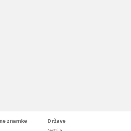
vne znamke
Države
Avstrija