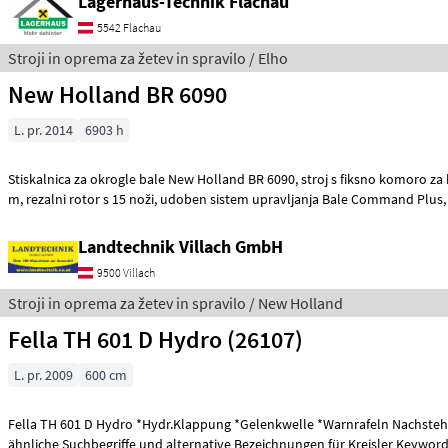
Lagerhaus-Technik Flachau
5542 Flachau
Stroji in oprema za žetev in spravilo / Elho
New Holland BR 6090
L. pr. 2014
6903 h
Stiskalnica za okrogle bale New Holland BR 6090, stroj s fiksno komoro za bale premera 1, 25
m, rezalni rotor s 15 noži, udoben sistem upravljanja Bale Command Plus,
Landtechnik Villach GmbH
9500 Villach
Stroji in oprema za žetev in spravilo / New Holland
Fella TH 601 D Hydro (26107)
L. pr. 2009
600 cm
Fella TH 601 D Hydro *Hydr.Klappung *Gelenkwelle *Warnrafeln Nachstehend finden Sie
ähnliche Suchbegriffe und alternative Bezeichnungen für Kreisler Keywords