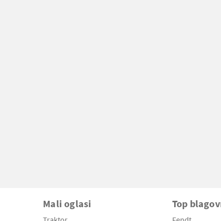
Mali oglasi
Top blago
Traktor
Fendt