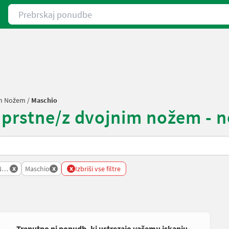
Prebrskaj ponudbe
im Nožem
/
Maschio
 prstne/z dvojnim nožem - n
x
x
x
 Nozem
Maschio
Izbriši vse filtre
Trenutno ni ponudb, ki ustrezajo vašemu iskanju.