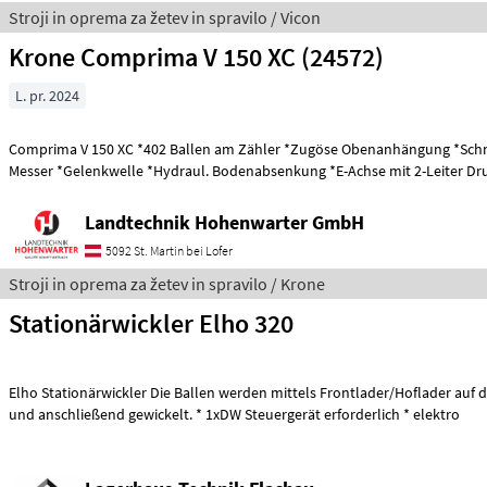
Stroji in oprema za žetev in spravilo / Vicon
Krone Comprima V 150 XC (24572)
L. pr. 2024
Comprima V 150 XC *402 Ballen am Zähler *Zugöse Obenanhängung *Schneidwerk mit 17
Messer *Gelenkwelle *Hydraul. Bodenabsenkung *E-Achse mit 2-Leiter
Landtechnik Hohenwarter GmbH
5092 St. Martin bei Lofer
Stroji in oprema za žetev in spravilo / Krone
Stationärwickler Elho 320
Elho Stationärwickler Die Ballen werden mittels Frontlader/Hoflader auf d
und anschließend gewickelt. * 1xDW Steuergerät erforderlich * elektro