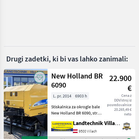
SOMA
Göweil
Bressel & Lade
Stekro
Drugi zadetki, ki bi vas lahko zanimali:
Fliegl
New Holland BR
22.900
Quicke
6090
€
Prikaži
vse
L. pr. 2014
6903 h
Cena z
(17)
DDV/stroj iz
posredovalnice
Stiskalnica za okrogle bale
20.265,49 €
MARKETPLACE
New Holland BR 6090, stroj
neto
s fiksno komoro za bale
Landtechnik Villach GmbH
Ponudbe
Mali
premera 1, 25 m, rezalni
Marketplace
trgovcev
oglasi
rotor s 15 noži, udoben
9500 Villach
sistem upravljanja Bale