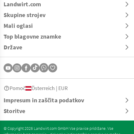
Landwirt.com
Skupine strojev
Mali oglasi
Top blagovne znamke
Države
Pomoč
Österreich | EUR
Impresum in zaščita podatkov
Storitve
© Copyright 2026 Landwirt.com GmbH Vse pravice pridržane. Vse