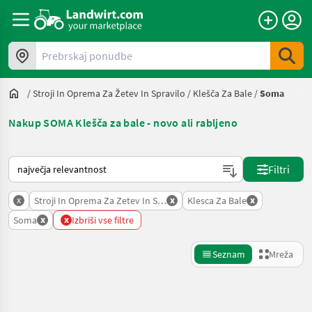
Prebrskaj ponudbe
/
Stroji In Oprema Za Žetev In Spravilo
/
Klešča Za Bale
/
Soma
Nakup SOMA Klešča za bale - novo ali rabljeno
Tako je razvrščeno na Landwirt.com
Filtri
x
x
x
Stroji In Oprema Za Zetev In Spravilo
Klesca Za Bale
x
x
Soma
Izbriši vse filtre
Seznam
Mreža