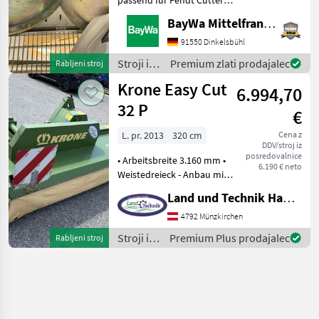
Baujahr 2024 . Stroji in
BayWa Mittelfranken
oprema za žetev in spravilo
Kosilnica
91550 Dinkelsbühl
Stroji in
Premium zlati prodajalec
Rabljeni stroj
oprema
Krone Easy Cut
6.994,70
za žetev
in
32 P
€
spravilo
/ Fendt
L. pr. 2013
320 cm
Cena z
DDV/stroj iz
posredovalnice
• Arbeitsbreite 3.160 mm •
6.190 € neto
Weistedreieck - Anbau mit
Pendelbock • angetriebene
Land und Technik HandelsgesmbH
Schwadformer • Safe Cut
Messersicherung •
4792 Münzkirchen
Klingenschnellwechsel •
Stroji in
Premium Plus prodajalec
Rabljeni stroj
klappbare Sch
oprema
za žetev
in
spravilo
/ Krone