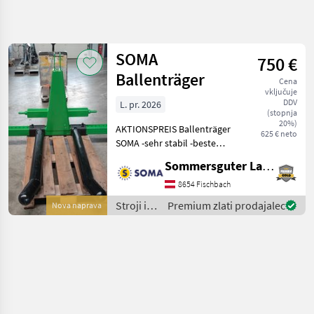
Natančnejše
iskanje
SOMA
750 €
Kategorija
Država
Filtri
4
Ballenträger
Cena
vključuje
DDV
L. pr. 2026
Prikaži 1
TRENUTNA
(stopnja
Ponastavi
POT
rezultatov
20%)
AKTIONSPREIS Ballenträger
625 € neto
Kmetijska
SOMA -sehr stabil -beste
tehnika
Verarbeitung -mit
Sommersguter Landmaschinen GmbH
Stroji In
Rundballenzinken -
Oprema
massiver Anbaubock KAT 2
8654 Fischbach
Za Zetev
OPTIONAL mit
In
Stroji in
Premium zlati prodajalec
Nova naprava
Staplerzinken Lieferbar.
Spravilo
oprema
Sofor
Klesca
za žetev
Za Bale
in
spravilo
Soma
/ SOMA
IZBERITE
KATEGORIJO