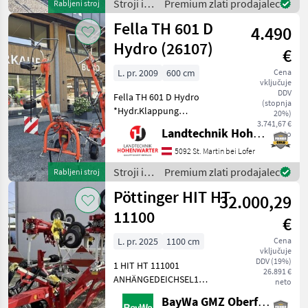
Stroji in
Premium zlati prodajalec
Rabljeni stroj
Command Plus,
oprema
Fella TH 601 D
4.490
za žetev
in
Hydro (26107)
€
spravilo
/ New
L. pr. 2009
600 cm
Cena
vključuje
Holland
DDV
Fella TH 601 D Hydro
(stopnja
*Hydr.Klappung
20%)
*Gelenkwelle *Warnrafeln
3.741,67 €
Landtechnik Hohenwarter GmbH
neto
Nachstehend finden Sie
ähnliche Suchbegriffe und
5092 St. Martin bei Lofer
alternative Bezeichnungen
Stroji in
Premium zlati prodajalec
Rabljeni stroj
für Kreisler Keywords: Kreis
oprema
Pöttinger HIT HT
32.000,29
za žetev
in
11100
€
spravilo
/ Fella
L. pr. 2025
1100 cm
Cena
vključuje
DDV (19%)
1 HIT HT 111001
26.891 €
ANHÄNGEDEICHSEL1
neto
ANHÄNGEPOSITION OBEN1
BayWa GMZ Oberfranken
ANTRIEB 540 U/MIN.1