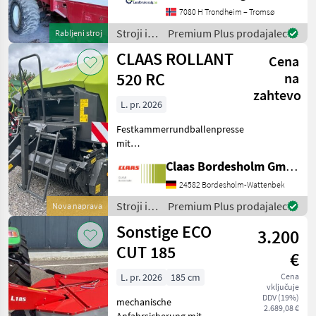
upon request: 9506 See
7080 H Trondheim – Tromsø
en.landbrukssalg.no/9506
for more images Specif
Stroji in
Premium Plus prodajalec
Rabljeni stroj
oprema
CLAAS ROLLANT
Cena
za žetev
in
520 RC
na
spravilo
zahtevo
/ Stoll
L. pr. 2026
Festkammerrundballenpresse
mit
Presskammerdurchmesser
Claas Bordesholm GmbH
1, 25 m Presskammerbreite
1, 20 m / in
24582 Bordesholm-Wattenbek
Serienausrüstung: Pickup:
Stroji in
Premium Plus prodajalec
Nova naprava
Aufnahmebreite 2, 10 m / 4
oprema
Sonstige ECO
Zinkenreihen, kurvenb
3.200
za žetev
in
CUT 185
€
spravilo
/ Claas
L. pr. 2026
185 cm
Cena
vključuje
DDV (19%)
mechanische
2.689,08 €
Anfahrsicherung mit