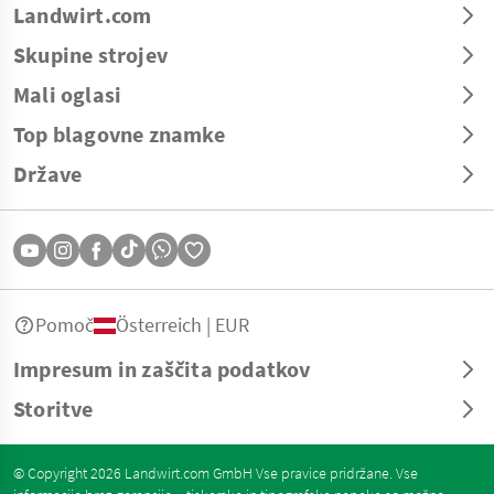
Landwirt.com
Skupine strojev
Mali oglasi
Top blagovne znamke
Države
Pomoč
Österreich | EUR
Impresum in zaščita podatkov
Storitve
© Copyright 2026 Landwirt.com GmbH Vse pravice pridržane. Vse