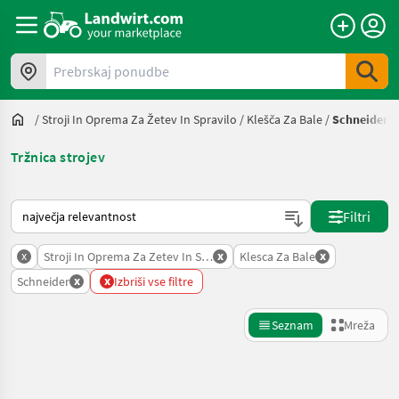
Prebrskaj ponudbe
/
Stroji In Oprema Za Žetev In Spravilo
/
Klešča Za Bale
/
Schneider
Tržnica strojev
Tako je razvrščeno na Landwirt.com
Filtri
x
x
x
Stroji In Oprema Za Zetev In Spravilo
Klesca Za Bale
x
x
Schneider
Izbriši vse filtre
Seznam
Mreža