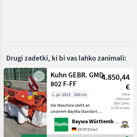
Schneider
Göweil
Bressel & Lade
Stekro
Drugi zadetki, ki bi vas lahko zanimali:
Fliegl
Kuhn GEBR. GMD
4.850,44
Quicke
802 F-FF
€
Prikaži
vse
L. pr. 2013
300 cm
Cena
(17)
vključuje
DDV (19%)
Die Maschine steht an
4.076 € neto
MARKETPLACE
unserem BayWa-Standort
in DE-88214
Baywa Württemberg
Ponudbe
Mali
Ravensburg.Gerne steht
Marketplace
trgovcev
oglasi
Ihnen Herr Schmid unter
89155 Erbach
Tel.: 0151 1610 3978 für Ihre