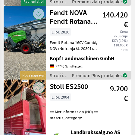
Stroji in
Premium zlati prodajalec
Rabljeni stroj
Anfrage zur
oprema
Fendt NOVA
Verfügung!Kuhn GMD
140.420
za žetev
in
Fendt Rotana
€
spravilo
160V Combi
/ Kuhn
L. pr. 2026
Cena
vključuje
stiskalnica za
DDV (19%)
Fendt Rotana 160V Combi,
okrogle bale, i
118.000 €
NOV (Notranja št. 20391)
neto
NOVI Fendt stiskalnik za
Kopf Landmaschinen GmbH
okrogle bale Model Rotana
160V Combi Leto izdelave
77743 Schutterzell
2026 40 km/h vezava z
Stroji in
Premium Plus prodajalec
Nova naprava
mrežo in folij
oprema
Stoll ES2500
9.200
za žetev
in
€
L. pr. 2004
spravilo
/ Fendt
== Mer informasjon (NO) ==
mascus_category:
otherharvesters Please
provide reference number
Landbrukssalg.no AS