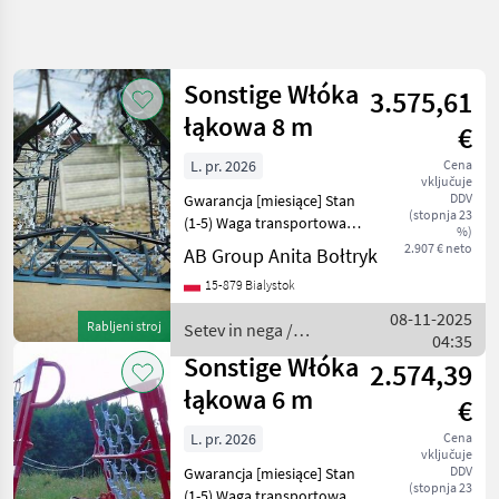
Natančnejše
iskanje
Sonstige Włóka
3.575,61
Kategorija
Država
Filtri
4
1
łąkowa 8 m
€
L. pr. 2026
Cena
Prikaži 7
TRENUTNA
Ponastavi
vključuje
POT
rezultatov
DDV
Gwarancja [miesiące] Stan
(stopnja 23
Kmetijska
(1-5) Waga transportowa
%)
tehnika
[kg] Włóka łąkowa 8 m -
2.907 € neto
AB Group Anita Bołtryk
Szerokość robocza: 8 m -
Setev
15-879 Bialystok
In
Ilość pól: 4 - Ilość rzędów: 3
Nega
- Ilość części (sekcj
08-11-2025
Rabljeni stroj
Setev in nega /
Travniska
04:35
Sonstige
Brana
Sonstige Włóka
2.574,39
Sonstige
łąkowa 6 m
€
IZBERITE
L. pr. 2026
Cena
KATEGORIJO
vključuje
DDV
Gwarancja [miesiące] Stan
Sonstige
(stopnja 23
(1-5) Waga transportowa