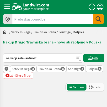
Prebrskaj ponudbe
/
Setev In Nega
/
Travniška Brana
/
Sonstige
/
Poljska
Nakup Drugo Travniška brana - novo ali rabljeno v Poljska
Tako je razvrščeno na Landwirt.com
Filtri
x
x
x
x
x
Setev In Nega
Travniska Brana
Sonstige
Poljska
x
Izbriši vse filtre
Seznam
Mreža