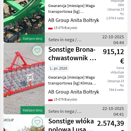
vključuje
brona łąkowa
DDV
Gwarancja [miesiące] Waga
WUKA 5m 5C20
(stopnja 23
MARKETPLACE
transportowa [kg]
%)
Zapotrzebowanie mocy
1.976 € neto
AB Group Anita Bołtryk
Ponudbe
Mali
[KM]: Dziekan składana
Marketplace
trgovcev
oglasi
15-879 Bialystok
hydraulicznie brona łąkowa
WUKA 5m 5C20H - Ilość pól:
22-10-2025
Rabljeni stroj
Setev in nega /
5 szt - Waga: 750 kg
04:44
Sonstige
Sonstige Brona-
915,12
chwastownik 4,2
€
m
L. pr. 2026
Cena
vključuje
DDV
Gwarancja [miesiące] Waga
(stopnja 23
transportowa [kg] Klimza
%)
brona-chwastownik P-466
744 € neto
AB Group Anita Bołtryk
4, 2 m - Szerokość robocza:
15-879 Bialystok
4, 2 m - Wydajność: 1, 5-3, 0
ha/h - Głębokość robocza:
22-10-2025
Rabljeni stroj
Setev in nega /
przy dł
04:41
Sonstige
Sonstige włóka
2.574,39
polowa Lusa