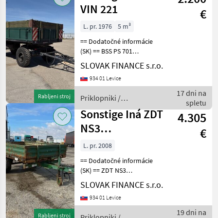
VIN 221
€
L. pr. 1976
5 m³
== Dodatočné informácie
(SK) == BSS PS 701
dvojstranný vyklápač -
SLOVAK FINANCE s.r.o.
vlečka za traktor, r.v.
934 01 Levice
07/1976, oko - 40, komplet
na perách, rozmery ložnej
17 dni na
Rabljeni stroj
Priklopniki /
plochy: D- 4, 48 m,
spletu
Sonstige
Sonstige Iná ZDT
4.305
NS3
€
jednonápravový
L. pr. 2008
trojstranný
== Dodatočné informácie
vyklápací
(SK) == ZDT NS3
jednonápravový
SLOVAK FINANCE s.r.o.
trojstranný vyklápací príves
934 01 Levice
2m3r.v. 11/2008,
hydraulické vyklápanie,
19 dni na
Rabljeni stroj
Priklopniki /