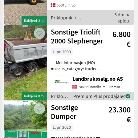
har en enkeltvirkende
6660 Lintrup
cylinder til hæve/sænke
3 dni na
støtte-be
Priklopniki /
spletu
Rabljeni stroj
Sonstige
Sonstige Triolift
6.800
2000 Slephenger
€
L. pr. 2000
== Mer informasjon (NO) ==
mascus_category: trucks
merke: Triolift Please
Landbrukssalg.no AS
provide reference number
upon request: 9403 See
7080 H Trondheim – Tromsø
en.landbrukssalg.no/9403
Priklopniki
Premium Plus prodajalec
Rabljeni stroj
for more images
/
Sonstige
23.300
Sonstige
Dumper
€
L. pr. 2020
== Mer informasjon (NO) ==