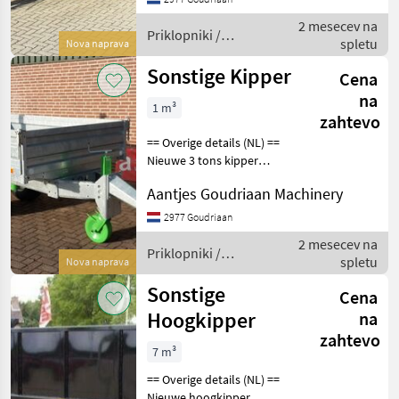
Bovenscharnierende
2 mesecev na
achterklep
Priklopniki /
spletu
Nova naprava
Sonstige
Sonstige Kipper
Cena
na
1 m³
zahtevo
== Overige details (NL) ==
Nieuwe 3 tons kipper
2400*1500*400mm bak
Aantjes Goudriaan Machinery
Bovenscharnierende
achterklep Zijkleppen
2977 Goudriaan
onder scharnierend Enkele
2 mesecev na
as 11.5/80x15.3 banden
Priklopniki /
spletu
Nova naprava
Besc
Sonstige
Sonstige
Cena
Hoogkipper
na
zahtevo
7 m³
== Overige details (NL) ==
Nieuwe hoogkipper