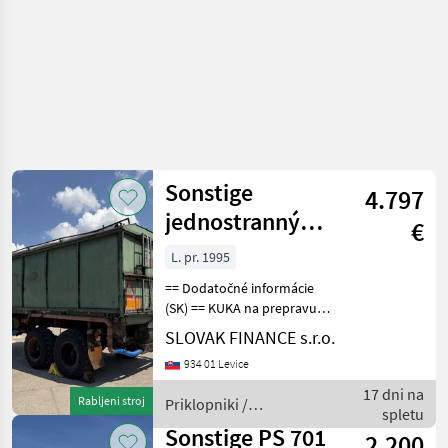
Sonstige
4.797
jednostranný
€
vyklápač prives
L. pr. 1995
VIN 862
== Dodatočné informácie
(SK) == KUKA na prepravu
sypkých materiálov -
SLOVAK FINANCE s.r.o.
jednostranný vyklápač,
934 01 Levice
bubnové brzdy, rozmery: Š-
2, 4m, D- 5, 1m, V- 1, 4m,
17 dni na
Rabljeni stroj
Priklopniki /
stav pneu: 10%, pr
spletu
Sonstige
Sonstige PS 701
2.200