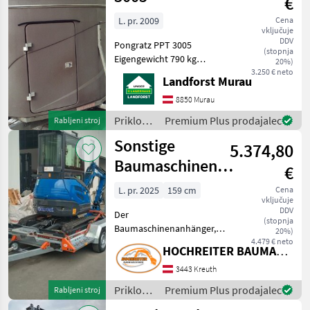
€
L. pr. 2009
Cena
vključuje
DDV
Pongratz PPT 3005
(stopnja
Eigengewicht 790 kg
20%)
Auflaufgebremst
3.250 € neto
Landforst Murau
PFERDEANHÄNGER
TRENNWAND SCHAUTÜRE
8850 Murau
Um Ihnen unnötige
Priklopniki
Premium Plus prodajalec
Rabljeni stroj
Wartezeiten oder
/
Sonstige
Wegstrecken zu ersparen,
5.374,80
Sonstige
bitten wir Si
Baumaschinenanhänger
€
mit 2 Achsen -
L. pr. 2025
159 cm
Cena
vključuje
max. 2,7to
DDV
Der
(stopnja
Baumaschinenanhänger,
20%)
Baujahr 2025, mit einer
4.479 € neto
HOCHREITER BAUMASCHINEN e.U.
Breite von 159 cm, ist ein
herausragendes Beispiel für
3443 Kreuth
einen spezialisierten
Priklopniki
Premium Plus prodajalec
Rabljeni stroj
Baumaschinentransporter,
/