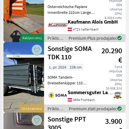
vključuje
-Auffahrrampe
DDV
Österreichische Papiere
Schwarzmüller
(stopnja
Innenbreite 222cm Länge
20%)
TS1500
innen 626cm Höhe innen
8.200 € neto
Kaufmann Alois GmbH
262cm Hydraulische
MARKETPLACE
Auffahrrampe 24V--Umbau
4723 Natternbach
auf 12V möglich
Priklopniki
Premium Plus prodajalec
Rabljeni stroj
Ponudbe
Mali
Beleuchtung 24V--Umbau
Marketplace
/
trgovcev
oglasi
Sonstige SOMA
auf 12V
20.290
Sonstige
TDK 110
€
L. pr. 2024
238 cm
Cena
vključuje
DDV
SOMA Tandem-
(stopnja
Dreiseitenkipper 110
20%)
Fahrgestell: -Rahmen aus
16.908,33 €
Sommersguter Landmaschinen GmbH
neto
Spezialstahl verzinkt -Achse
2x5000kg Tragkraft bei
8654 Fischbach
25km/h -Bereifung 15.0/55-
Priklopniki
Premium zlati prodajalec
Nova naprava
17 auf Stahlfelge -2-L
/
Sonstige PPT
3.900
Sonstige
3005