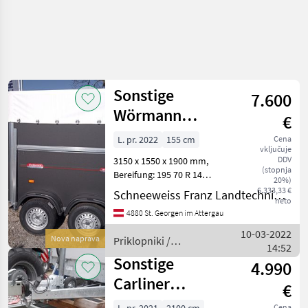
Sonstige
7.600
Wörmann
€
Agroliner
L. pr. 2022
155 cm
Cena
vključuje
2730/155 Spitz
DDV
3150 x 1550 x 1900 mm,
(stopnja
Bereifung: 195 70 R 14
20%)
Bauart: Großviehanhänger
6.333,33 €
Schneeweiss Franz Landtechnik - Metallbau
neto
in "Spitzausführung":
4880 St. Georgen im Attergau
Protection-
Sicherheitsfahrwerk mit
10-03-2022
Nova naprava
Priklopniki /
verlängertem Radstand mit
14:52
Sonstige
op
Sonstige
4.990
Carliner
€
2745/210
Cena