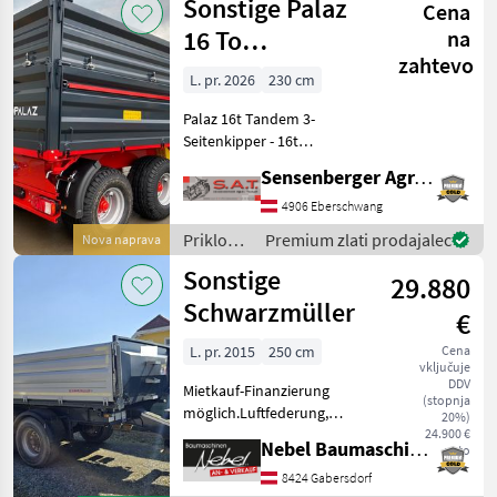
Sonstige Palaz
der sich idea
Cena
Sonstige
16 To
na
zahtevo
Tandemkipper
L. pr. 2026
230 cm
Palaz 16t Tandem 3-
Seitenkipper - 16t
Zulässiges Gesamtgewicht -
Sensenberger Agrar-Technik
12000kg Nutzlast -
Ladevolumen ca. 15m³ -
4906 Eberschwang
Brückenmaße lxbxh ca. 4,
Priklopniki
Premium zlati prodajalec
Nova naprava
60m x 2, 30m x 1, 40m (0,
/
Sonstige
80+0, 60
29.880
Sonstige
Schwarzmüller
€
L. pr. 2015
250 cm
Cena
vključuje
DDV
Mietkauf-Finanzierung
(stopnja
möglich.Luftfederung,
20%)
Pickerl NEU. Vrsta
24.900 €
Nebel Baumaschinen
neto
vstopnice, Samodejna
zadnja plošča, Stransko
8424 Gabersdorf