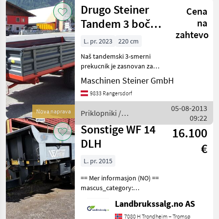
/
Drugo Steiner
Cena
Sonstige
Tandem 3 bočni
na
zahtevo
prekucnik z
L. pr. 2023
220 cm
vrtljivo osjo
Naš tandemski 3-smerni
prekucnik je zasnovan za
doseganje najnižje možne
Maschinen Steiner GmbH
višine mostu. To je samo od
9833 Rangersdorf
800 mm. Ti prekucniki so
izdelani iz
05-08-2013
Nova naprava
Priklopniki /
visokokakovostnega jekla.
09:22
Sonstige
Sonstige WF 14
16.100
DLH
€
L. pr. 2015
== Mer informasjon (NO) ==
mascus_category:
dumptrailers Please
Landbrukssalg.no AS
provide reference number
upon request: 9442 See
7080 H Trondheim – Tromsø