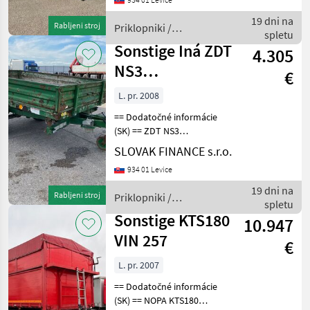
bubnové brzdy, nápravy
BWP, pozinkované šasi, stav
19 dni na
Rabljeni stroj
Priklopniki /
pneu
spletu
Sonstige
Sonstige Iná ZDT
4.305
NS3
€
jednonápravový
L. pr. 2008
trojstranný
== Dodatočné informácie
vyklápací
(SK) == ZDT NS3
jednonápravový
SLOVAK FINANCE s.r.o.
trojstranný vyklápací príves
934 01 Levice
2m3r.v. 12/2008,
hydraulické vyklápanie,
19 dni na
Rabljeni stroj
Priklopniki /
celokovový, tažné 40,
spletu
Sonstige
vzduchové bubno
Sonstige KTS180
10.947
VIN 257
€
L. pr. 2007
== Dodatočné informácie
(SK) == NOPA KTS180