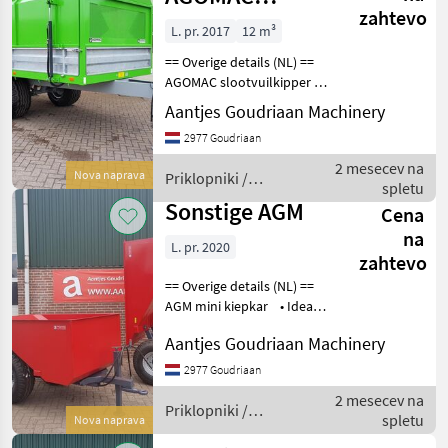
zahtevo
slootvuilkipper
L. pr. 2017
12 m³
== Overige details (NL) ==
AGOMAC slootvuilkipper 5
tons kipper Staat: Nieuw
Aantjes Goudriaan Machinery
Bouwjaar: 2017 Priklopniki
2977 Goudriaan
Tandem priklopnik
2 mesecev na
Nova naprava
Priklopniki /
spletu
Sonstige
Sonstige AGM
Cena
na
L. pr. 2020
zahtevo
== Overige details (NL) ==
AGM mini kiepkar • Ideaal
voor campings, hoveniers,
Aantjes Goudriaan Machinery
etc • Dubbelwerkende
cilinders • Domex bak 4
2977 Goudriaan
mm gezet • Schuine kant i
2 mesecev na
Priklopniki /
spletu
Nova naprava
Sonstige