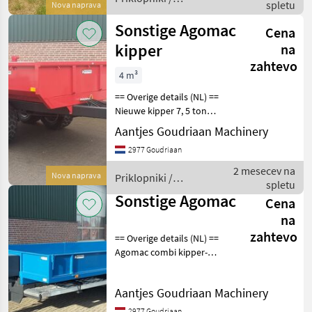
spletu
Nova naprava
Afmetingen
Sonstige
Sonstige Agomac
Cena
kipper
na
zahtevo
4 m³
== Overige details (NL) ==
Nieuwe kipper 7, 5 ton
laadvermogen
Aantjes Goudriaan Machinery
Bakafmeting:
2977 Goudriaan
3500*2100*500mm Wand
en bodem uit 5mm staal
2 mesecev na
Nova naprava
Priklopniki /
Zelfsluitende achterklep
spletu
Sonstige
met deuren De trek
Sonstige Agomac
Cena
na
zahtevo
== Overige details (NL) ==
Agomac combi kipper-
oprijwagen Combinatie van
een oprijwagen en een
Aantjes Goudriaan Machinery
kipper, in 10 en 12 tons
uitvoering.
2977 Goudriaan