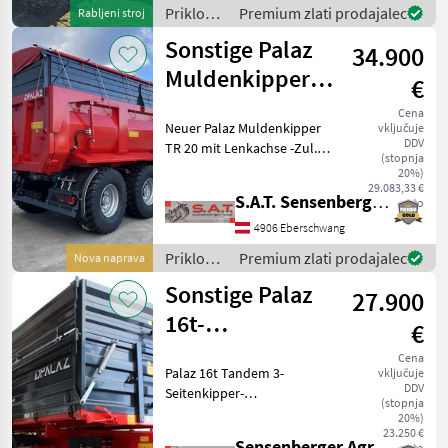
hidravlično zaklepanje
Priklopniki
Premium zlati prodajalec
Rabljeni stroj
Priklopniki Tandem
/
Sonstige Palaz
priklopnik
34.900
Sonstige
Muldenkipper
€
TR 20-Lenkachse
Cena
Neuer Palaz Muldenkipper
vključuje
DDV
TR 20 mit Lenkachse -Zul.
(stopnja
Gesamtgewicht 20.000 kg -
20%)
Ladekapazität: 15.400 kg -
29.083,33 €
S.A.T. Sensenberger Agrar-Technik
neto
Eigengewicht 4.600 kg -
Volumen 21 m³ -
4906 Eberschwang
Brückenlänge : 5.000
Priklopniki
Premium zlati prodajalec
Nova naprava
/
Sonstige Palaz
27.900
Sonstige
16t-
€
Dreiseitenkipper-
Cena
Palaz 16t Tandem 3-
vključuje
Schotterklappe
DDV
Seitenkipper-
(stopnja
Schotterklappe - 16t
20%)
Zulässiges Gesamtgewicht -
23.250 €
Sensenberger Agrar-Technik
neto