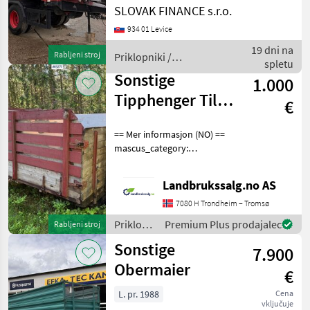
trojstranný vyklápač 23 m3
SLOVAK FINANCE s.r.o.
r.v. 06/2007, bubnové
934 01 Levice
brzdy, rockinger 50, ALU
nadstavba, vzadu
19 dni na
Rabljeni stroj
Priklopniki /
dvojkombinácia, na
spletu
Sonstige
vzduchu,
Sonstige
1.000
Tipphenger Til
€
gress
== Mer informasjon (NO) ==
mascus_category:
otherharvesters merke:
Tipphenger Please provide
Landbrukssalg.no AS
reference number upon
request: 9271 See
7080 H Trondheim – Tromsø
en.landbrukssalg.no/9271
Priklopniki
Premium Plus prodajalec
Rabljeni stroj
for
/
Sonstige
7.900
Sonstige
Obermaier
€
L. pr. 1988
Cena
vključuje