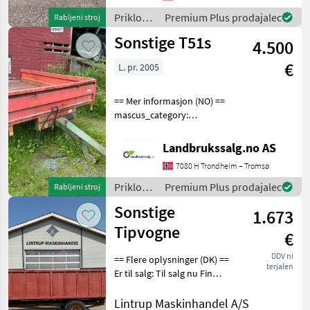
en.landbrukssalg.no/9442
Priklopniki
Premium Plus prodajalec
Rabljeni stroj
for more images Specifica
/
Sonstige T51s
4.500
Sonstige
€
L. pr. 2005
== Mer informasjon (NO) ==
mascus_category:
dumptrailers Please
provide reference number
Landbrukssalg.no AS
upon request: 9427 See
7080 H Trondheim – Tromsø
en.landbrukssalg.no/9427
for more images Specifica
Priklopniki
Premium Plus prodajalec
Rabljeni stroj
/
Sonstige
1.673
Sonstige
Tipvogne
€
DDV ni
== Flere oplysninger (DK) ==
terjalen
Er til salg: Til salg nu Fin
vogn med gode sider og
bund til små penge vognen
Lintrup Maskinhandel A/S