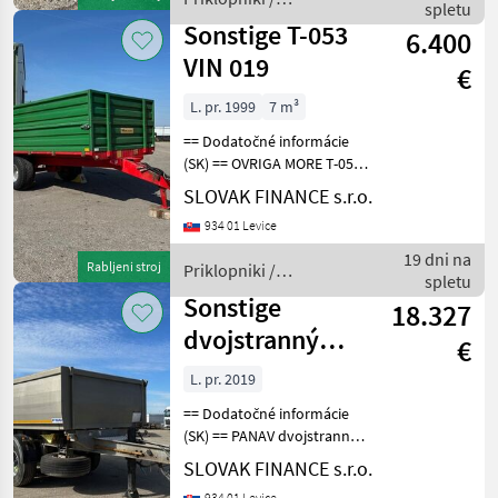
celokovový, tažné 40,
spletu
Sonstige
vzduchové bubno
Sonstige T-053
6.400
VIN 019
€
L. pr. 1999
7 m³
== Dodatočné informácie
(SK) == OVRIGA MORE T-053
7 m3, r.v. 11/1999,
SLOVAK FINANCE s.r.o.
jednostranný vyklápač,
934 01 Levice
bubnové brzdy,
otvárateľné bočnice na
19 dni na
Rabljeni stroj
Priklopniki /
oboch stranách, oko 50,
spletu
Sonstige
váha- 1
Sonstige
18.327
dvojstranný
€
vyklápač FE VIN
L. pr. 2019
806
== Dodatočné informácie
(SK) == PANAV dvojstranný
vyklápač FE r.v. 01/2019, D:
SLOVAK FINANCE s.r.o.
5, 10m, V: 1, 00m, Š: 2, 50m,
934 01 Levice