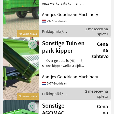
onze werkplaats kunnen wij
ieder kieper voorzien van
een opbouwkraan. Het
Aantjes Goudriaan Machinery
verlengen van het chassis
2977 Goudriaan
geeft ruimte voor de
2 mesecev na
opbouwkraan
Priklopniki /
spletu
Nova naprava
Sonstige
Sonstige Tuin en
Cena
park kipper
na
zahtevo
== Overige details (NL) == 3,
5 tons kipper welke 3 zijdig
kan kiepen. Alle kleppen
zijn afneembaar voor het
Aantjes Goudriaan Machinery
gebruik als platte wagen.
2977 Goudriaan
De klep aan de achterzijde i
2 mesecev na
Priklopniki /
spletu
Nova naprava
Sonstige
Sonstige
Cena
AGOMAC
na