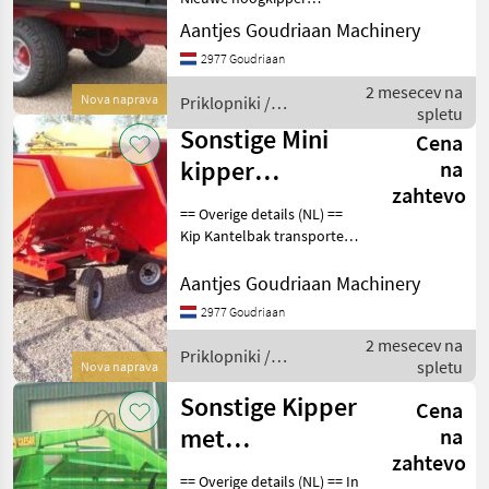
Bakafmeting
Aantjes Goudriaan Machinery
4000*2100*800 mm
2977 Goudriaan
inwendig Klapschot
achteraan de bak,
2 mesecev na
Nova naprava
Priklopniki /
mechanisch sluitend
spletu
Sonstige
Verlichting vast in stootbalk
Sonstige Mini
Cena
T
kipper
na
zahtevo
kantelbak
== Overige details (NL) ==
Kip Kantelbak transporters
voor smalle paden. Bijv. in
tuin, park en op
Aantjes Goudriaan Machinery
begraafplaatsen. De bakken
2977 Goudriaan
zijn links/rechts of op een
2 mesecev na
draaipla
Priklopniki /
spletu
Nova naprava
Sonstige
Sonstige Kipper
Cena
met
na
zahtevo
opbouwkraan
== Overige details (NL) == In