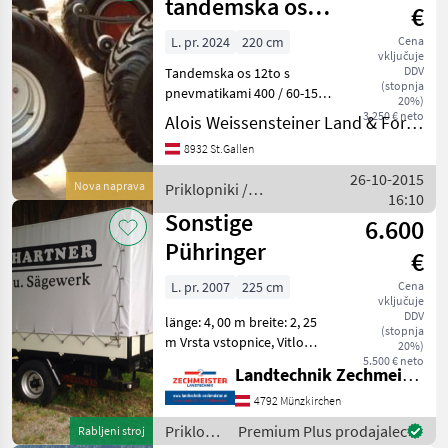
tandemska os
€
12t
L. pr. 2024
220 cm
Cena
vključuje
DDV
Tandemska os 12to s
(stopnja
pnevmatikami 400 / 60-15,
20%)
5, Zunanja širina 2, 20 m,
3.250 € neto
Alois Weissensteiner Land & Forsttechnik
Visina pnevmatike približno
8932 St.Gallen
85 cm. Primerno za
nakladalne vagone,
26-10-2015
Nova naprava
Priklopniki /
prekucnike, gozdne prikol
16:10
Sonstige
Sonstige
6.600
Pühringer
€
L. pr. 2007
225 cm
Cena
vključuje
DDV
länge: 4, 00 m breite: 2, 25
(stopnja
m Vrsta vstopnice, Vitlo
20%)
sedeža Priklopniki Tandem
5.500 € neto
Landtechnik Zechmeister GmbH & Co KG
priklopnik
4792 Münzkirchen
Priklopniki
Premium Plus prodajalec
Rabljeni stroj