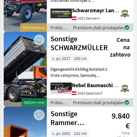
tristranski tovornjak s
Pühringer
kolesi na vrtljivem obroču
Schwarzmayr Landtechnik GmbH - Gampern
(vozilo z vrtljivim obročem)
Öhler
- Lastna teža s stranskimi
4851 Gampern
stenami 80 + 80 cm
Priklopniki
Premium zlati prodajalec
Nova naprava
Fliegl
približno 4.
/
Sonstige
Cena
Sonstige
Pronar
SCHWARZMÜLLER
na
zahtevo
Farmtech
L. pr. 2017
250 cm
Prikaži
Eigengewicht:4100kg.Nutzlast:13900kg.
vse
Vrsta vstopnice, Samodejna
(12)
zadnja plošča, Stransko
Nebel Baumaschinen
hidravlično zaklepanje
MODEL
Priklopniki Tandem
8424 Gabersdorf
priklopnik
Priklopniki
Premium zlati prodajalec
Rabljeni stroj
/
Sonstige
9.840
Sonstige
AGM
Rammer
€
Dumperhenger
Anhänger- Plane
L. pr. 2001
222 cm
Cena
HD550