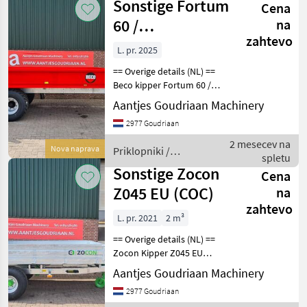
Sonstige Fortum
Cena
60 /
na
zahtevo
bakkenwagen
L. pr. 2025
== Overige details (NL) ==
Beco kipper Fortum 60 /
bakkenwagen • 8 tons
Aantjes Goudriaan Machinery
kipper 6 ton laadvermogen
2977 Goudriaan
• Laadcapaciteit 5 m3 •
Laadbak van
2 mesecev na
Nova naprava
Priklopniki /
4100x2050x400 mm
spletu
Sonstige
Sonstige Zocon
Cena
Z045 EU (COC)
na
zahtevo
L. pr. 2021
2 m³
== Overige details (NL) ==
Zocon Kipper Z045 EU
(COC) • Afmetingen bak
Aantjes Goudriaan Machinery
3400 x 1800 x 400 mm •
2977 Goudriaan
Laadcapaciteit 4.500 kg •