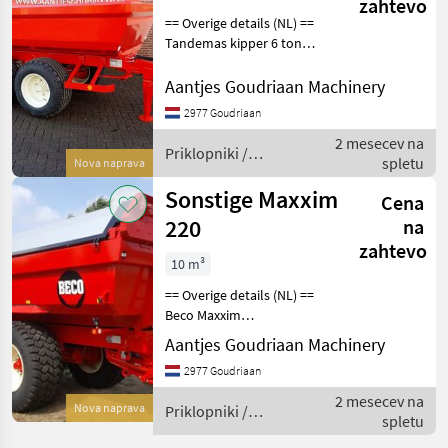
zahtevo
kipper
== Overige details (NL) ==
Tandemas kipper 6 ton
Bakafmeting: 2750 x 1450 x
600 inwendig Solide bak
Aantjes Goudriaan Machinery
(4mm staalplaat)
2977 Goudriaan
Telescopische cilinder tot 7
2 mesecev na
ton Eigen chassi
Priklopniki /
spletu
Nova naprava
Sonstige
Sonstige Maxxim
Cena
220
na
zahtevo
10 m³
== Overige details (NL) ==
Beco Maxxim
220 kiepwagen Laadbak
Aantjes Goudriaan Machinery
4.750x2.300x900 mm,
2977 Goudriaan
laadvermogen van
22.000kg. Gedwongen
2 mesecev na
Nova naprava
Priklopniki /
gestuurd pendeltandem
spletu
Sonstige
luchtberemming mechan