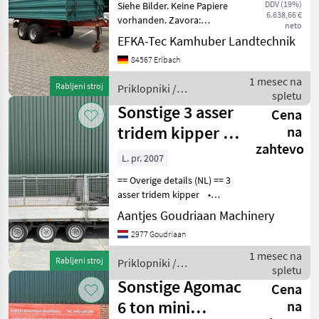
DDV (19%)
Siehe Bilder. Keine Papiere
6.638,66 €
vorhanden. Zavora:
neto
Prehitevalna zavora
EFKA-Tec Kamhuber Landtechnik
Priklopniki Tandem
84567 Erlbach
priklopnik
1 mesec na
Rabljeni stroj
Priklopniki /
spletu
Sonstige
Sonstige 3 asser
Cena
tridem kipper -
na
zahtevo
Gebruikt
L. pr. 2007
== Overige details (NL) == 3
asser tridem kipper •
Afmetingen 4050x2000 mm
Aantjes Goudriaan Machinery
• Laadvermogen 2370 kg
2977 Goudriaan
• Torsie assen • Verlichten
• Loofrekken afneemb
1 mesec na
Rabljeni stroj
Priklopniki /
spletu
Sonstige
Sonstige Agomac
Cena
6 ton mini
na