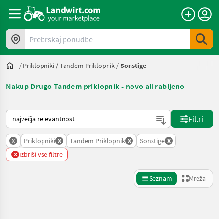
Prebrskaj ponudbe
/
Priklopniki
/
Tandem Priklopnik
/
Sonstige
Nakup Drugo Tandem priklopnik - novo ali rabljeno
Tako je razvrščeno na Landwirt.com
Filtri
x
x
x
x
Priklopniki
Tandem Priklopnik
Sonstige
x
Izbriši vse filtre
Seznam
Mreža