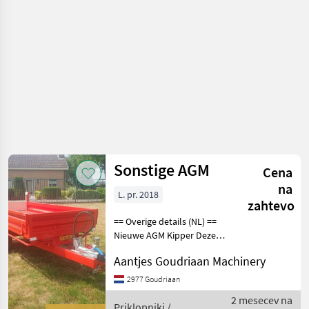
Sonstige AGM
Cena
na
L. pr. 2018
zahtevo
== Overige details (NL) ==
Nieuwe AGM Kipper Deze
AGM Kipper is
Aantjes Goudriaan Machinery
in verschillende
uitvoeringen leverbaar en
2977 Goudriaan
naar wens aanpasbaar.
2 mesecev na
Technische gegevens. -
Priklopniki /