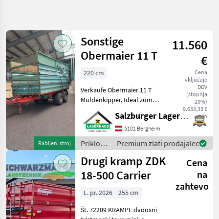
Natančnejše
iskanje
Sonstige
11.560
Kategorija
Država
Filtri
4
Obermaier 11 T
€
220 cm
Cena
Prikaži 82
TRENUTNA
Ponastavi
vključuje
POT
rezultatov
DDV
Verkaufe Obermaier 11 T
(stopnja
Kmetijska
Muldenkipper, Ideal zum
20%)
tehnika
Hackschnitzel oder Silage
9.633,33 €
Salzburger Lagerhaus-Technik
neto
fahren, Breitbereifung,
Priklopniki
Automatische Heckklappe,
5101 Bergheim
Tandem
Druckluftbremse, etc Wir
Priklopnik
Priklopniki
Premium zlati prodajalec
Rabljeni stroj
bitten telefon
/
Sonstige
Drugi kramp ZDK
Cena
Sonstige
18-500 Carrier
na
IZBERITE
KATEGORIJO
zahtevo
L. pr. 2026
255 cm
Sonstige
Št. 72209 KRAMPE dvoosni