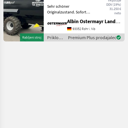
vključuje
DDV (19%)
Sehr schöner
31.250 €
Originalzustand. Sofort
neto
verfügbar wg.
Albin Ostermayr Landmaschinenhandel e.K.
Betriebsumstellung. -
Aufsatzdreicke 300mm
93352 Rohr i. Nb
vorne und hinten, mech.
Priklopniki
Premium Plus prodajalec
Rabljeni stroj
AHK, Aufsatzwände 600mm
/
seitlich abklappbar, S
Brantner