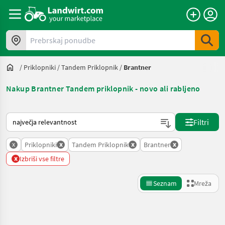
Prebrskaj ponudbe
/
Priklopniki
/
Tandem Priklopnik
/
Brantner
Nakup Brantner Tandem priklopnik - novo ali rabljeno
Tako je razvrščeno na Landwirt.com
Filtri
x
x
x
x
Priklopniki
Tandem Priklopnik
Brantner
x
Izbriši vse filtre
Seznam
Mreža