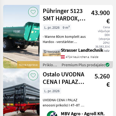
Pühringer 5123
43.900
SMT HARDOX,
€
20t
L. pr. 2026
9 m³
Cena
vključuje
DDV
- Wanne 80cm komplett aus
(stopnja
Hardox - verstärkter
20%)
Muldenkörper mit
36.583,33 €
Strasser Landtechnik GmbH
neto
doppelter Anzahl an
Versteifungen unten -
4724 Neukirchen a. Walde
Schotterklappe 400mm
Priklopniki
Premium Plus prodajalec
Nova naprava
(Pendelbordwand oben mit
/
Ostalo UVODNA
erhöhtem Dr
5.260
Pühringer
CENA I PALAZ
€
enoosni prikolici
L. pr. 2026
I 4T-8
UVODNA CENA I PALAZ
enoosni prikolici I 4T–8T Če
gre za PALAZ, potem
MBV Agro - Agroll Kft.
izključno MBV AGRO!