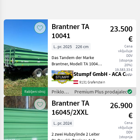
Natančnejše
iskanje
Brantner TA
23.500
Kategorija
Država
Filtri
4
10041
€
L. pr. 2025
226 cm
Cena
Prikaži 2
TRENUTNA
Ponastavi
vključuje
POT
rezultatov
DDV
Das Tandem der Marke
(stopnja
Kmetijska
Brantner, Modell TA 10041 ,
20%)
tehnika
ist ein hochwertiger
19.583,33 €
Stumpf GmbH - ACA Center Stumpf
neto
Anhänger, der sich durch
Priklopniki
seine hervorragende
9131 Grafenstein
Tandem
Ausstattung und seinen
Priklopnik
Priklopniki
Premium Plus prodajalec
Rabljeni stroj
erstklassigen Zustand
/
Brantner
Brantner TA
ausze
26.900
Brantner
16045/2XXL
IZBERITE
€
KATEGORIJO
L. pr. 2024
Cena
vključuje
Brantner
DDV
2 zwei Hubzylinde 2 Leiter
(stopnja