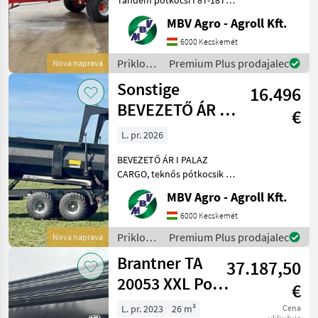
Ha PALAZ akkor kizárólag
MBV Agro - Agroll Kft.
az MBV AGRO! Vásároljon
közvetlenül az importőrtől,
6000 Kecskemét
a régió legnagyobb PALAZ
Priklopniki
Premium Plus prodajalec
Nova naprava
kereskedőitől. Az
/
Sonstige
16.496
Sonstige
BEVEZETŐ ÁR I
€
PALAZ CARGO,
L. pr. 2026
teknős
BEVEZETŐ ÁR I PALAZ
pótkocsik I 1
CARGO, teknős pótkocsik I
12-18T I 2 tengely Ha PALAZ
MBV Agro - Agroll Kft.
akkor kizárólag az MBV
AGRO! Vásároljon
6000 Kecskemét
közvetlenül az importőrtől,
Priklopniki
Premium Plus prodajalec
Nova naprava
a régió legnagyobb PA
/
Brantner TA
37.187,50
Sonstige
20053 XXL Power
€
Push+
L. pr. 2023
26 m³
Cena