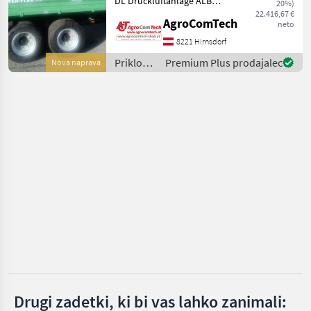
DL Druckluftanlage ALB
20%)
Pühringer
Regelung
22.416,67 €
AgroComTech
neto
Bordwandhebefedern links
Öhler
und rechts Sichtgitter
8221 Hirnsdorf
zwischen Rungen mit
Priklopniki
Premium Plus prodajalec
Nova naprava
Fliegl
Plexiglasabdeckung in
/
oberster Stir
Brantner
Pronar
Farmtech
Prikaži
vse
(11)
MARKETPLACE
Ponudbe
Mali
Marketplace
trgovcev
oglasi
Drugi zadetki, ki bi vas lahko zanimali: